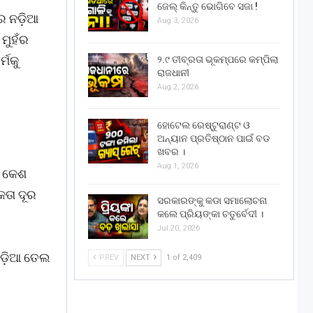
ଜେଲ୍ କିନ୍ତୁ ଭୋଗିବେ ସଜା !
େ ନଡ଼ିଆ
Aug 3, 2026
 ମୁହଁର
୍ମକୁ
୨.୯ ତୀବ୍ରତା ଭୂକମ୍ପରେ କମ୍ପିଲା
ରାଜଧାନୀ
Aug 2, 2026
ହୋଟେଲ ରେଷ୍ଟୁରାଣ୍ଟ ଓ
ଅନ୍ୟାନ ପ୍ରତିଷ୍ଠାନ ପାଇଁ ବଡ
ଖବର ।
Aug 1, 2026
ଂ କେଶ
କତା ଦୂର
ସରକାରଙ୍କୁ କଡା ସମାଲୋଚନା
କଲେ ପ୍ରିୟଙ୍କା ଚତୁର୍ବେଦୀ ।
Jul 20, 2026
ନଡ଼ିଆ ତେଲ
PREV
NEXT
1 of 2,409