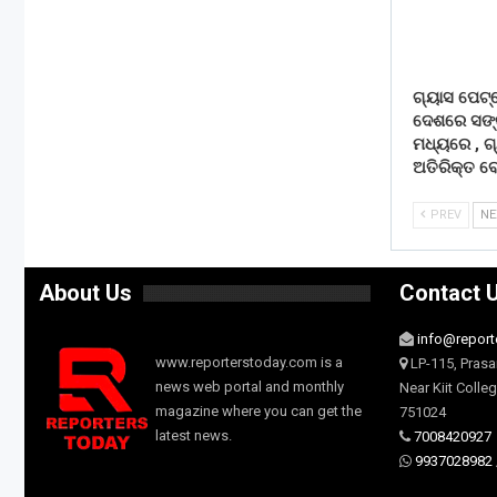
ଗ୍ୟାସ ପେଟ
ଦେଶରେ ସଙ୍
ମଧ୍ୟରେ , 
ଅତିରିକ୍ତ ବ
PREV
N
About Us
Contact 
info@report
www.reporterstoday.com is a
LP-115, Prasa
news web portal and monthly
Near Kiit Colle
magazine where you can get the
751024
latest news.
7008420927
9937028982