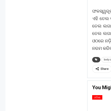
ଫଳସ୍ୱରୂପ
ଏହି ତେଲ ବ
ତେଲ ଲଗାଇ
ତେଲ ଲଗାଇ
ଓଠରେ ନଡ଼
ନରମ କରିବ
body 
Share
You Mig
ଓଡିଶା