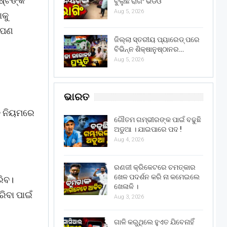
ିଷ୍ଟଙ୍କ
ବୁଲୁଛି ରାଗିଂ ଭିଡିଓ
Aug 5, 2026
ାକୁ
 ଆପଣ
ଜିଲ୍ଲା ସ୍ତରୀୟ ପ୍ୟାରେଡ୍ ପରେ
ବିଭିନ୍ନ ଶିକ୍ଷାନୁଷ୍ଠାନର…
Aug 5, 2026
ଭାରତ
କ୍ ନିୟମରେ
ଗୌତମ ଗମ୍ଭୀରଙ୍କ ପାଇଁ ବଢୁଛି
ଅଡୁଆ । ଯାଇପାରେ ପଦ !
Aug 4, 2026
ରଣଜୀ କ୍ରିକେଟରେ ଚମତ୍କାର
ଖେଳ ପଦର୍ଶନ କରି ନା କମେଇଲେ
ରିବ।
ଖେଳାଳି ।
ରିବା ପାଇଁ
Aug 3, 2026
ଗାଳି କରୁଥିଲେ ହୁଏତ ଯିବେନାହିଁ