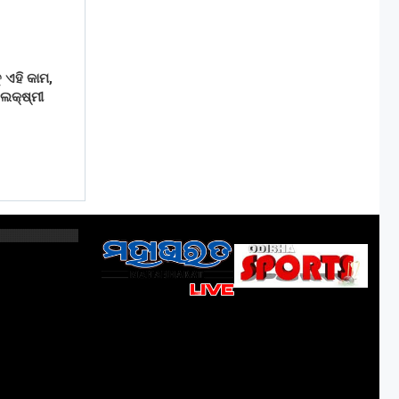
ୁ ଏହି କାମ,
ଲକ୍ଷ୍ମୀ