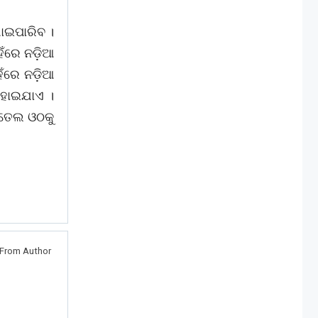
ାଇପାରିବ ।
ହଁରେ ନଡ଼ିଆ
ଁରେ ନଡ଼ିଆ
 ହୋଇଯାଏ ।
 ତେଲ ଓଠକୁ
From Author