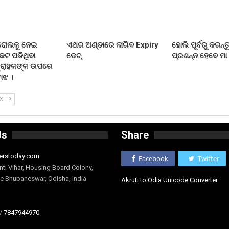
୍ରୋଲକୁ ନେଇ
ଏଥର ଅଣ୍ଡାରେ ଲାଗିବ Expiry
ହୋଲି ପୂର୍ବରୁ କରନ୍ତ
କଟ ପଡିଥିବା
ଡେଟ୍
ପ୍ରଶନ୍ନ ହେବେ ମା 
ଗ୍ରାହକଙ୍କ ଉପରେ
ୋଝ ।
EXT
Us
Share
erstoday.com
Facebook
Twitter
nti Vihar, Housing Board Colony,
ge Bhubaneswar, Odisha, India
Akruti to Odia Unicode Converter
/
7847944970