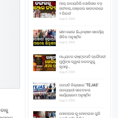
ଆର୍.ଉଦୟଗିରି ପୋଲିସର ବଡ଼
ସଫଳତା, ଗଞ୍ଜେଇ କାରବାରରେ
୨ ଗିରଫ
Aug 6, 2026
ଭୀମ ଭୋଇ ଭିନ୍ନକ୍ଷମ ସାମର୍ଥ୍ୟ
ଶିବିର ଅନୁଷ୍ଠିତ
Aug 6, 2026
ମାନ୍ୟବର ରାଷ୍ଟ୍ରପତି ଦ୍ରୌପଦୀ
ମୁର୍ମୁଙ୍କ ଦ୍ୱାରା ଜଗଦଗୁରୁ
କୃପାଳୁ…
Aug 6, 2026
ଗଜପତି ଜିଲ୍ଲାରେ ‘TEJAS’
ଉଦ୍ୟୋଗୀ ସଚେତନତା
କାର୍ଯ୍ୟକ୍ରମ ଅନୁଷ୍ଠିତ
Aug 5, 2026
ିବାକୁ
ମୋବାଇଲ ରୁ ମୋବାଇଲ ଘୁରି