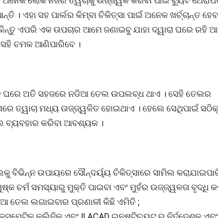
। ଅନେକ ଲୋକ ନିଜର ତ୍ୱଚାକୁ ଉଜ୍ଜ୍ୱଳ କରିବା ପାଇଁ ବ୍ୟୁଟି ଥେରାପ
୍ତି । ଏହା ସହ ପାର୍ଲର କିମ୍ବା ଚିକିତ୍ସା ପାଇଁ ଅନେକ ଖର୍ଚ୍ଚାନ୍ତ ହେବ
 କିନ୍ତୁ ଏପରି ଏକ ଉପଚାର ଆମେ ଜଣାଇବୁ ଯାହା ଦ୍ୱାରା ଘରେ ରହି
ସେହି ଚମକ ଆଣିପାରିବେ ।
 ଘରେ ଅତି ସହଜରେ ନଡିଆ ତେଲ ଉପଲବ୍ଧ ଥାଏ । ସେହି ତେଲର
ତାରେ ତ୍ୱାଚା ମଧ୍ୟ ଉଜ୍ଜ୍ୱଳିତ ହୋଇଥାଏ । ହେଲେ ସେଥିପାଇଁ ସଠି
 ବ୍ୟବହାର କରିବା ଆବଶ୍ୟକ ।
କୁ ବିଭିନ୍ନ ଉପାୟରେ ସୌନ୍ଦର୍ୟ୍ୟ ଚିକିତ୍ସାରେ ସାମିଲ କରାଯାଇପା
ଷ୍କ ଚର୍ମ ସମସ୍ୟାରୁ ମୁକ୍ତି ପାଇବା ଏବଂ ମୁହଁର ଉଜ୍ଜ୍ୱଳତା ବୃଦ୍ଧି କ
଼ିଆ ତେଲ ଲଗାଇବାର ପ୍ରଣାଳୀ କିଛି ଏମିତି ;
ସମେଟିକ୍ କ୍ଲିନିକ୍ ଏବଂ ILACAD ଇନଷ୍ଟିଚ୍ୟୁଟ୍ ର ନିର୍ଦ୍ଦେଶକ ଏବଂ