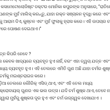
ଟି କସମେଟୋଲୋଜିଷ୍ଟ ଡକ୍ଟର ମୋନିକା କପୁରଙ୍କ ଅନୁସାରେ, “ରାତିର
ଙ୍କ ମୁହଁ ମାଲିସ୍ କରନ୍ତୁ, ଯାହା ରକ୍ତ ସଞ୍ଚାଳନ ବୃଦ୍ଧି କରେ ଏବଂ
ୁ ଆରାମ ଦିଏ, କୁଞ୍ଚନ ଏବଂ ମୁହଁ ଫୁଲାକୁ ହ୍ରାସ କରେ। ଏହି ଉପଚାର ଚର
ବରେ ପୋଷଣ ଦେଇଥାଏ।”
୍ନ କିପରି ନେବେ ?
 କେବଳ ଖାଦ୍ୟରେ ବ୍ୟବହୃତ ହୁଏ ନାହିଁ, ବରଂ ଏହା ତ୍ୱଚା ଯତ୍ନ ଏବ
୍ୟ ବ୍ୟବହୃତ ହୁଏ। ଏହି ତେଲରେ ଏମିତି ଗୁଣ ଅଛି ଯାହା ଚର୍ମର ଶୁଷ୍
ଚର୍ମକୁ ମଇଶ୍ଚରାଇଜ କରେ।
ଡ଼ିଆ ତେଲରେ ଲୌରିକ୍ ଏସିଡ୍ ଥାଏ, ଏବଂ ଏହି ତେଲ ମଧ୍ୟ
କ୍ରୋବାୟଲ୍ ଗୁଣର ଏକ ଭଲ ଉତ୍ସ। ଯଦି ଚର୍ମ ଶୁଷ୍କ ଥାଏ, ତେବେ 
ୱାରା ମୁହଁରୁ ଶୁଷ୍କତା ଦୂର ହୁଏ ଏବଂ ଚର୍ମ ଉଜ୍ଜ୍ୱଳ ଦେଖାଯାଏ ।