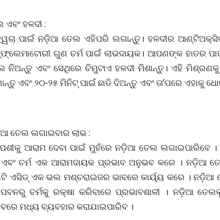
ଲ ଏବଂ ହଳଦୀ :
ତ୍ୱଚା ପାଇଁ ନଡ଼ିଆ ତେଲ ଏହିପରି ଲଗାନ୍ତୁ। ହଳଦୀର ଆଣ୍ଟିଅକ୍ସି
୍ଫ୍ଲେମାଟୋରୀ ଗୁଣ ଚର୍ମ ପାଇଁ ଲାଭଦାୟକ। ଆପଣଙ୍କ ହାତର ପାପୁ
ଲ ନିଅନ୍ତୁ ଏବଂ ସେଥିରେ ଚିମୁଟାଏ ହଳଦୀ ମିଶାନ୍ତୁ। ଏହି ମିଶ୍ରଣ
ନ୍ତୁ ଏବଂ ୨୦-୨୫ ମିନିଟ୍ ପାଇଁ ଛାଡି ଦିଅନ୍ତୁ ଏବଂ ତା’ପରେ ଏହାକୁ ଧୋ
ଡ଼ିଆ ତେଲ ଲଗାଇବାର ଲାଭ :
ସପେଶୀକୁ ଆରାମ ଦେବା ପାଇଁ ମୁହଁରେ ନଡ଼ିଆ ତେଲ ଲଗାଇପାରିବେ । 
ିଏ ଏବଂ ଚର୍ମ ଏକ ଆରାମଦାୟକ ପ୍ରଭାବ ଅନୁଭବ କରେ । ନଡ଼ିଆ ତ
ୟାଟି ଏସିଡ୍ ଏକ ଭଲ ମଶ୍ଚରାଇଜର ଭାବରେ କାର୍ୟ୍ୟ କରେ । ନଡ଼ିଆ 
ପବନରୁ ଚର୍ମକୁ ରକ୍ଷା କରିବାରେ ପ୍ରଭାବଶାଳୀ । ନଡ଼ିଆ ତେଲ
ାବରେ ମଧ୍ୟ ବ୍ୟବହାର କରାଯାଇପାରିବ ।