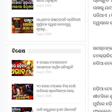
ପ୍ରସ୍ତୁତ 
ଶିବିର ଅନୁଷ୍ଠିତ
Aug 6, 2026
ପାଖକୁ ଯାଆନ
ପଡିଥାଏ ।
ମାନ୍ୟବର ରାଷ୍ଟ୍ରପତି ଦ୍ରୌପଦୀ
ତ୍ୱଚାରେ 
ମୁର୍ମୁଙ୍କ ଦ୍ୱାରା ଜଗଦଗୁରୁ
କୃପାଳୁ…
Aug 6, 2026
ସମସ୍ତଙ୍କ
ବିଶେଷ
ଚମକ୍ରାରି
୫ ଉପାୟ ବଦଳାଇଦେବ
ନଡିଆ ତେଲ
ଆପଣଙ୍କ ଆର୍ଥିକ ପରିସ୍ଥିତି
Aug 6, 2026
୨୦ ହଜାର ଟଙ୍କାର ବିଲ୍ ଦେଖି
ନଡ଼ିଆ ତେଲ
ଉଡିଗଲା ପ୍ରେମିକଙ୍କ ହୋସ୍
ଶୀତଦିନେ ଶୁ
Aug 3, 2026
ମୁହଁରେ ନଡ
ଗାଳି କରୁଥିଲେ ହୁଏତ ଯିବେନାହିଁ
ଫ୍ଲଲେସ୍ କ