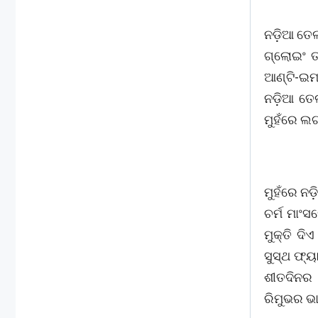
ନଡ଼ିଆ ତେ
ଗ୍ଲୋଇଂ 
ଆଣ୍ଟି-ଇମ
ନଡ଼ିଆ ତେ
ମୁହଁରେ ଲଗା
ମୁହଁରେ ନ
ଚର୍ମ ମାଂ
ମୁକ୍ତି ଦ
ସୁସ୍ଥ ଫ୍
ଶୀତଦିନର 
ରିମୁଭର ଭ