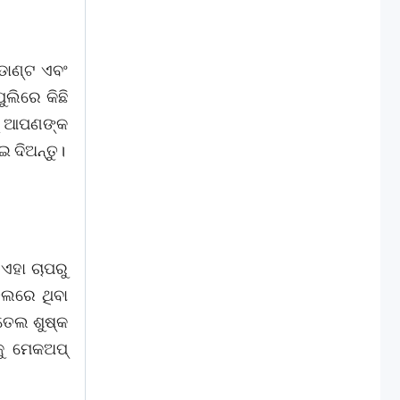
ଡାଣ୍ଟ ଏବଂ
ଲିରେ କିଛି
କୁ ଆପଣଙ୍କ
ଇ ଦିଅନ୍ତୁ।
ଏହା ଚାପରୁ
େଲରେ ଥିବା
ତେଲ ଶୁଷ୍କ
କୁ ମେକଅପ୍