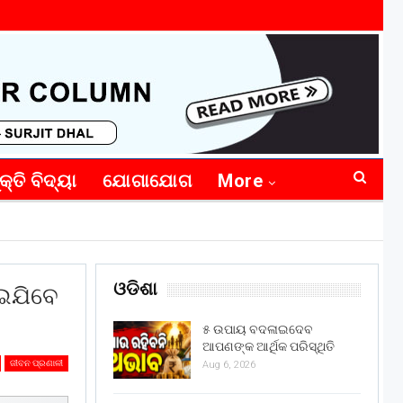
କ୍ତି ବିଦ୍ୟା
ଯୋଗାଯୋଗ
More
ଓଡିଶା
ଇଯିବେ
୫ ଉପାୟ ବଦଳାଇଦେବ
ଆପଣଙ୍କ ଆର୍ଥିକ ପରିସ୍ଥିତି
ଜୀବନ ପ୍ରଣାଳୀ
Aug 6, 2026