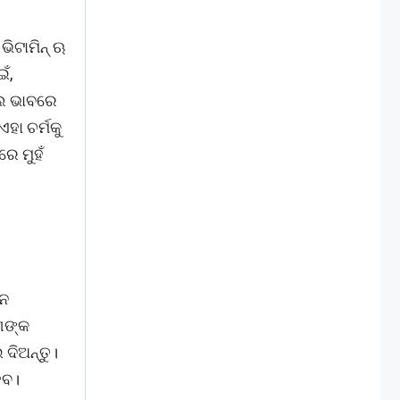
ିଟାମିନ୍ ଋ
ଁ,
ଭଲ ଭାବରେ
ହା ଚର୍ମକୁ
େ ମୁହଁ
ାନ
ଣଙ୍କ
 ଦିଅନ୍ତୁ।
େବ।