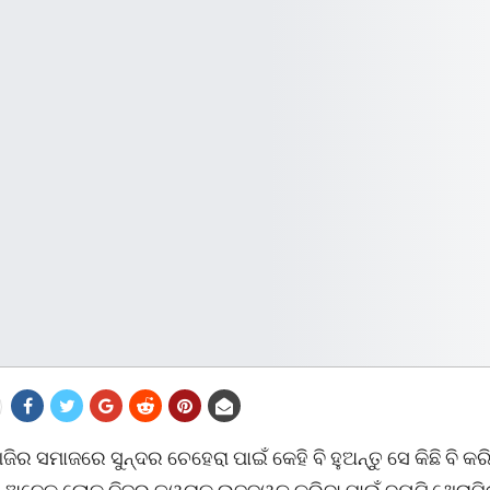
ଜିର ସମାଜରେ ସୁନ୍ଦର ଚେହେରା ପାଇଁ କେହି ବି ହୁଅନ୍ତୁ ସେ କିଛି ବି କର