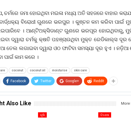
, ଚର୍ମରେ ଜମା ହୋଇଥିବା ମଇଳା ମଧ୍ୟ ଅତି ସହଜରେ ବାହାର କରାଯ
ାର୍ଦ୍ଧକ୍ୟ ବିରୋଧୀ ଗୁଣରେ ଭରପୁର । କୁଞ୍ଚନ କମ କରିବା ପାଇଁ ମୁ
ପାରିବେ । ଆଣ୍ଟିଅକ୍ସିଡାଣ୍ଟ ଗୁଣରେ ଭରପୂର ହୋଇଥିବାରୁ, ମୁହ
ବା ଦ୍ୱାରା ଚର୍ମକୁ କ୍ଷତି ପହଞ୍ଚାଉଥିବା ମୁକ୍ତ ରେଡିକାଲ୍ସ ଦୂର
ିଆ ତେଲ ଲଗାଇବା ଦ୍ୱାରା ଓଠ ଫାଟିବା ସମସ୍ୟା ଦୂର ହୁଏ । ନଡ଼ିଆ
ା ପାଇଁ କାମ କରେ ।
care
coconut
coconut oil
moisturise
skin care
Facebook
Twitter
Google+
ReddIt
ht Also Like
More 
କୃଷି
ବିଶେଷ