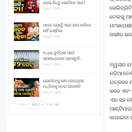
ଜେଲ୍ କିନ୍ତୁ ଭୋଗିବେ ସଜା !
ସେଲିବ୍ରି
Aug 3, 2026
ତେଲକୁ ଆପଣ
ମାଂସପେଶୀକ
ଆହତ ଯୋଗୁଁ ଏବେ କାମ କରିବେ
ନାହିଁ ରଶ୍ମିକା
ଗଭୀର ଭା
Aug 2, 2026
ବନ୍ୟା ଦୁର୍ଦ୍ଦଶା ପାଇଁ
ସ୍ଥାନାନ୍ତରଣ ପ୍ରସ୍ତୁତି…
ତ୍ୱଚାର ଯତ
Aug 1, 2026
ନଡ଼ିଆ ତେଲ
ଯୋଗୀଙ୍କୁ କାଳ ହୋଇଥିଲା
ଯତ୍ନରେ ମଧ
ମନ୍ଦିରକୁ ନେଇ ରାଜନୀତି
କରେ ଏବଂ 
May 6, 2026
ଏହା ସହ ନ
PREV
NEXT
1 of 166
ଆଣ୍ଟିମାଇ
ଲଗାଇବା ଦ୍