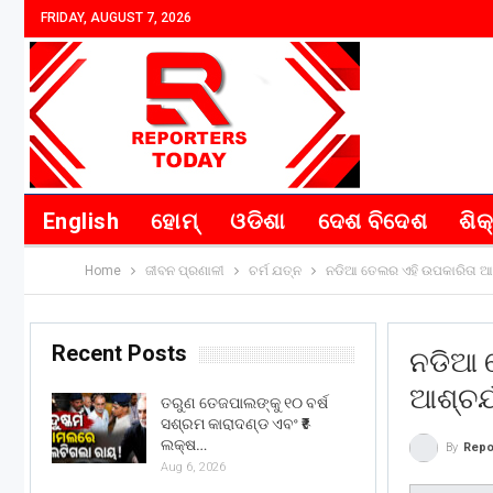
FRIDAY, AUGUST 7, 2026
English
ହୋମ୍
ଓଡିଶା
ଦେଶ ବିଦେଶ
ଶିକ
Home
ଜୀବନ ପ୍ରଣାଳୀ
ଚର୍ମ ଯତ୍ନ
ନଡିଆ ତେଲର ଏହି ଉପକାରିତା ଆ
Recent Posts
ନଡିଆ 
ଆଶ୍ଚର୍
ତରୁଣ ତେଜପାଲଙ୍କୁ ୧୦ ବର୍ଷ
ସଶ୍ରମ କାରାଦଣ୍ଡ ଏବଂ ₹୫
ଲକ୍ଷ…
By
Repo
Aug 6, 2026