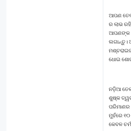
ଆପଣ ତେଲକ
ର ଲାଭ ରହି
ଆପଣଙ୍କ ହ
ଲଗାନ୍ତୁ। 
ମଶ୍ଚରାଇଜ୍
ଧୋଇ ଶୋଇ
ନଡ଼ିଆ ତେଲ
ଶୁଷ୍କ ତ୍
ପରିମାଣର 
ମୁହଁରେ ୧୦
କେବଳ ଚର୍ମ