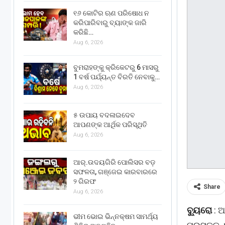
୧୬ କୋଟିର ଋଣ ପରିଷୋଧ ନ
କରିପାରିବାରୁ ବ୍ୟାଙ୍କ ଜାରି
କରିଛି…
Aug 6, 2026
ବୁମରାହଙ୍କୁ କ୍ରିକେଟରୁ 6 ମାସରୁ
1 ବର୍ଷ ପର୍ଯ୍ୟନ୍ତ ବିରତି ନେବାକୁ…
Aug 6, 2026
୫ ଉପାୟ ବଦଳାଇଦେବ
ଆପଣଙ୍କ ଆର୍ଥିକ ପରିସ୍ଥିତି
Aug 6, 2026
ଆର୍.ଉଦୟଗିରି ପୋଲିସର ବଡ଼
ସଫଳତା, ଗଞ୍ଜେଇ କାରବାରରେ
୨ ଗିରଫ
Share
Aug 6, 2026
ବ୍ୟୁରୋ
: ଆ
ଭୀମ ଭୋଇ ଭିନ୍ନକ୍ଷମ ସାମର୍ଥ୍ୟ