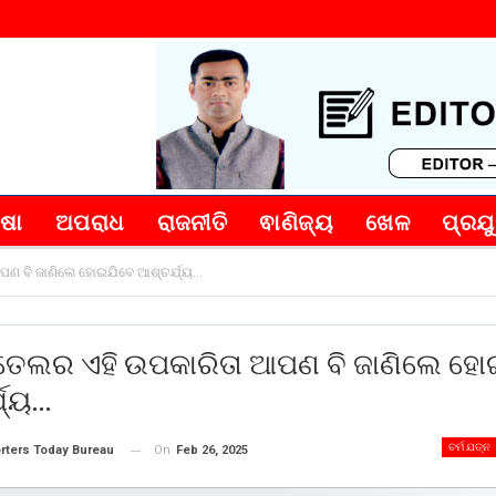
୍ଷା
ଅପରାଧ
ରାଜନୀତି
ଵାଣିଜ୍ୟ
ଖେଳ
ପ୍ରଯୁ
ପଣ ବି ଜାଣିଲେ ହୋଇଯିବେ ଆଶ୍ଚର୍ଯ୍ୟ…
ତେଲର ଏହି ଉପକାରିତା ଆପଣ ବି ଜାଣିଲେ ହୋ
ଯ୍ୟ…
ଚର୍ମ ଯତ୍ନ
On
Feb 26, 2025
rters Today Bureau