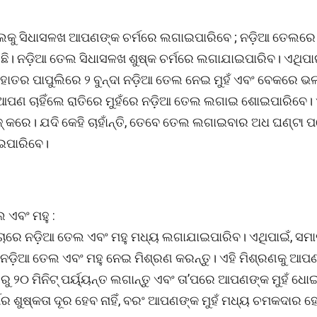
ୁ ସିଧାସଳଖ ଆପଣଙ୍କ ଚର୍ମରେ ଲଗାଇପାରିବେ ; ନଡ଼ିଆ ତେଲରେ ଭ
ଛି। ନଡ଼ିଆ ତେଲ ସିଧାସଳଖ ଶୁଷ୍କ ଚର୍ମରେ ଲଗାଯାଇପାରିବ। ଏଥିପାଇ
ାତର ପାପୁଲିରେ ୨ ବୁନ୍ଦା ନଡ଼ିଆ ତେଲ ନେଇ ମୁହଁ ଏବଂ ବେକରେ 
ଆପଣ ଚାହିଁଲେ ରାତିରେ ମୁହଁରେ ନଡ଼ିଆ ତେଲ ଲଗାଇ ଶୋଇପାରିବେ। ଏ
 କରେ। ଯଦି କେହି ଚାହାଁନ୍ତି, ତେବେ ତେଲ ଲଗାଇବାର ଅଧ ଘଣ୍ଟା ପର
ପାରିବେ।
 ଏବଂ ମହୁ :
ୱଚାରେ ନଡ଼ିଆ ତେଲ ଏବଂ ମହୁ ମଧ୍ୟ ଲଗାଯାଇପାରିବ। ଏଥିପାଇଁ, ସମ
ନଡ଼ିଆ ତେଲ ଏବଂ ମହୁ ନେଇ ମିଶ୍ରଣ କରନ୍ତୁ। ଏହି ମିଶ୍ରଣକୁ ଆପ
 ରୁ ୨୦ ମିନିଟ୍ ପର୍ୟ୍ୟନ୍ତ ଲଗାନ୍ତୁ ଏବଂ ତା’ପରେ ଆପଣଙ୍କ ମୁହଁ ଧୋଇ
ର ଶୁଷ୍କତା ଦୂର ହେବ ନାହିଁ, ବରଂ ଆପଣଙ୍କ ମୁହଁ ମଧ୍ୟ ଚମକଦାର ହ