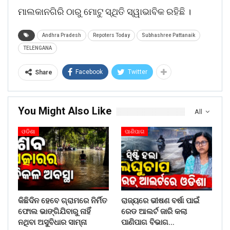
ମାଲକାନଗିରି ଠାରୁ ମୋଟୁ ସ୍ଥିତି ସ୍ୱାଭାବିକ ରହିଛି ।
Andhra Pradesh
Repoters Today
Subhashree Pattanaik
TELENGANA
Facebook
Twitter
Share
You Might Also Like
All
ଓଡିଶା
ପାଣିପାଗ
କିଛିଦିନ ହେବେ ଗ୍ରାମରେ ନିର୍ମିତ
ରାଜ୍ୟରେ ଭୀଷଣ ବର୍ଷା ପାଇଁ
ଫୋଲ ଭାଙ୍ଗିଯିବାରୁ ନାହିଁ
ରେଡ ଆଲର୍ଟ ଜାରି କଲା
ନଥିବା ଅସୁବିଧାର ସାମ୍ନା
ପାଣିପାଗ ବିଭାଗ…