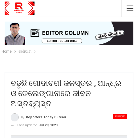
Home
ପାଣିପାଗ
ବଢୁଛି ଗୋଦାବରୀ ଜଳସ୍ତର , ଆନ୍ଧ୍ର
ଓ ତେଲେଙ୍ଗାନାରେ ଜୀବନ
ଅସ୍ତବ୍ୟସ୍ତ
ପାଣିପାଗ
By
Reporters Today Bureau
Last updated
Jul 29, 2023