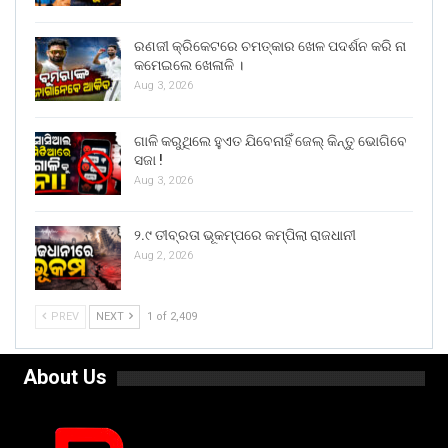
ରଣଜୀ କ୍ରିକେଟରେ ଚମତ୍କାର ଖେଳ ପଦର୍ଶନ କରି ନା
କମେଇଲେ ଖେଳାଳି ।
Aug 3, 2026
ଗାଳି କରୁଥିଲେ ହୁଏତ ଯିବେନାହିଁ ଜେଲ୍ କିନ୍ତୁ ଭୋଗିବେ
ସଜା !
Aug 3, 2026
୨.୯ ତୀବ୍ରତା ଭୂକମ୍ପରେ କମ୍ପିଲା ରାଜଧାନୀ
Aug 2, 2026
PREV
NEXT
1 of 2,409
About Us