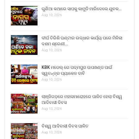
ଗୁଣିଆ କଥାରେ ସାପକୁ କାମୁଡି ମାରିଦେଲେ ଯୁବକ…
Aug 10, 2026
ଦୀର୍ଘ ତିରିଶି ଘଣ୍ଟାର ଉଦ୍ଧାର କାର୍ଯ୍ୟ ପରେ ମିଳିଲା
ଦଶମ ଶ୍ରେଣୀ…
Aug 10, 2026
KBK ମଡେଲ୍ ରେ ପଦ୍ମପୁର ଉପଖଣ୍ଡ ପାଇଁ
ସ୍ୱତନ୍ତ୍ର ପ୍ୟାକେଜ ଦାବି
Aug 10, 2026
ଲାଞ୍ଜିଗଡ଼ରେ ମହାସମାରୋହରେ ପାଳିତ ହେଲା ବିଶ୍ୱ
ଆଦିବାସୀ ଦିବସ
Aug 10, 2026
ବିଶ୍ୱ ଆଦିବାସୀ ଦିବସ ପାଳିତ
Aug 10, 2026