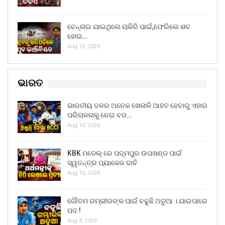
ଚେନ୍ନାଇ ଯାଇଥିଲେ ଚାକିରି ପାଇଁ,ଫେରିଲେ ଶବ
ହୋଇ…
Aug 10, 2026
ଭାରତ
ଭାରତୀୟ ଦଳର ଅନେକ ଖେଳାଳି ଆହତ ହେବାରୁ ଏହାର
ପରିଚାଳନାକୁ ନେଇ ବଡ…
Aug 10, 2026
KBK ମଡେଲ୍ ରେ ପଦ୍ମପୁର ଉପଖଣ୍ଡ ପାଇଁ
ସ୍ୱତନ୍ତ୍ର ପ୍ୟାକେଜ ଦାବି
Aug 10, 2026
ଗୌତମ ଗମ୍ଭୀରଙ୍କ ପାଇଁ ବଢୁଛି ଅଡୁଆ । ଯାଇପାରେ
ପଦ !
Aug 4, 2026