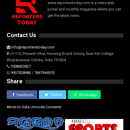
www.reporterstoday.com is a news web
portal and monthly magazine where you can
get the latest news.
Contact Us
info@reporterstoday.com
LP-115, Prasanti Vihar, Housing Board Colony, Near Kiit College
Bhubaneswar, Odisha, India 751024
7008420927
9937028982
/
7847944970
Share
Facebook
Twitter
WhatsApp
Akruti to Odia Unicode Converter