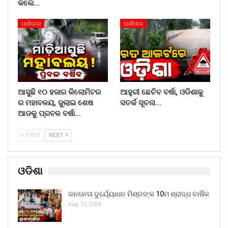
କଲେ…
ପାଣିପାଗ
ପାଣିପାଗ
ଆସୁଛି ୧୦ ହଜାର କିଲୋମିଟର
ଆହୁରୀ ଛେଚିବ ବର୍ଷା, ଓଡିଶାକୁ
ର ମହାବଳୟ, ଜୁଲାଇ ଶେଷ
ସତର୍କ ସୂଚନା…
ଆଡକୁ ପ୍ରବଳ ବର୍ଷା…
PREV
NEXT
ଓଡିଶା
ଜନନେତା ଦୁର୍ଯ୍ୟୋଧନ ମିଶ୍ରଙ୍କ 10ମ ଶ୍ରାଦ୍ଧ ବାର୍ଷିକ
Aug 10, 2026