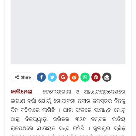
Share
କାଲିମେଳା
: ତେଲେଙ୍ଗାନା ଓ ଆନ୍ଧ୍ରପ୍ରଦେଶରେ
ଲଗାଣ ବର୍ଷା ଯୋଗୁଁ ଗୋଦାବରୀ ନଦୀର ଜଳସ୍ତର ଦିନକୁ
ଦିନ ବଢିବାରେ ଲାଗିଛି । ଯାହା ଫଳରେ ସୀମାନ୍ତ ମୋଟୁ
ଠାରୁ ବିଜୟୱାଡ଼ା କରିଡର ୩୨୬ ନମ୍ବର ଜାତିୟ
ରାଜପଥରେ ଯାତାୟତ ବନ୍ଦ ରହିଛି । କୁଇଗୁର ବ୍ରିଜ଼