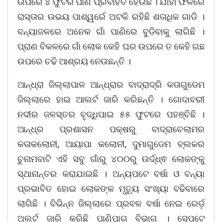
ଉପରେ ୪ ଫୁଟର ପାଣି ପ୍ରବାହିତ ହେଉଛି । ଯାହା ଫଳରେ
ରାସ୍ତାର ଉଭୟ ପାଶ୍ୱର୍ରେ ଅଟକି ରହିଛି ଶତାଧିକ ଗାଡି ।
ବନ୍ୟାଜଳରେ ଅନେକ ଗାଁ ପାଣିରେ ବୁଡିବାକୁ ଲାଗିଛି ।
ପ୍ରାଣ ବିକଳରେ ଗାଁ ଲୋକ କେହି ଘର ଉପରେ ତ କେହି ଗଛ
ଉପରେ ଚଢି ଆଶ୍ରୟ ନେଉଛନ୍ତି ।
ଆନ୍ଧ୍ରା ଜିଲ୍ଲାପାଳ ଆନ୍ଧ୍ରାର ବାଦ୍ରାଦ୍ରି କତାଗୁଡେମ
ଜିଲ୍ଲାରେ ହାଇ ଆଲର୍ଟ ଜାରି କରିଛନ୍ତି । ଗୋଦାବରୀ
ନଦୀର ଜଳସ୍ତର ବୃଦ୍ଧିପାଇ ୫୫ ଫୁଟରେ ପହଞ୍ଚିଛି ।
ଆନ୍ଧ୍ର ପ୍ରଶାସନ ପକ୍ଷରୁ ବାଦ୍ରାଚେଲାମର
କତାକଲୋନୀ, ଆୟାପା କଲୋନୀ, ଦୁମାଗୁଡେମ ବ୍ଲକର
ଚୁନାମବାଟି ଏହି ସବୁ ଗାଁରୁ ୪୦୦ରୁ ଉର୍ଦ୍ଧ୍ଵ ଲୋକଙ୍କୁ
ସ୍ଥାନାନ୍ତର କରାଯାଇଛି । ଅନ୍ୟପଟେ ବର୍ଷା ଓ ବନ୍ୟା
ପ୍ରଭାବିତ ହୋଇ ଲୋକଙ୍କ ମୃତ୍ୟୁ ସଂଖ୍ୟା ବଢିବାରେ
ଲାଗିଛି । ବିଭିନ୍ନ ଜିଲ୍ଲାରେ ପ୍ରବଳ ବର୍ଷା ନେଇ ରେର୍ଡ଼
ଅଲର୍ଟ ଜାରି କରିଛି ପାଣିପାଗ ବିଭାଗ । ସେପଟେ