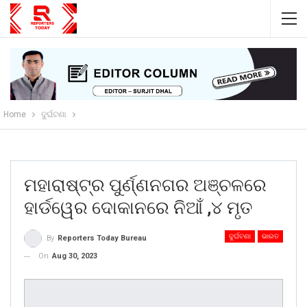
Home
ଦୁର୍ଘଟଣା
ମହାରାଷ୍ଟ୍ର ପୁର୍ଣ୍ଣନଗର ଅଞ୍ଚଳରେ
ହାର୍ଡୱେର ଦୋକାନରେ ନିଆଁ ,୪ ମୃତ
ଦୁର୍ଘଟଣା
ଭାରତ
By
Reporters Today Bureau
On
Aug 30, 2023