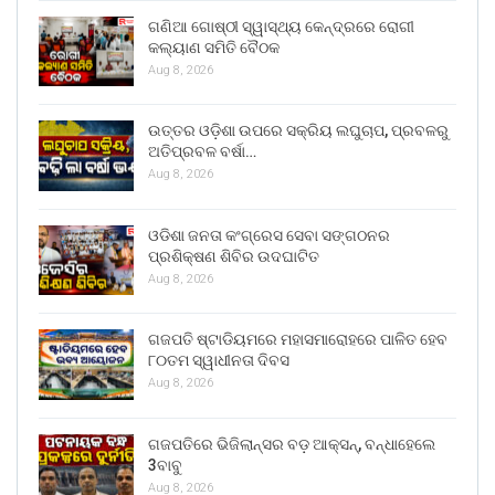
ଗଣିଆ ଗୋଷ୍ଠୀ ସ୍ୱାସ୍ଥ୍ୟ କେନ୍ଦ୍ରରେ ରୋଗୀ
କଲ୍ୟାଣ ସମିତି ବୈଠକ
Aug 8, 2026
ଉତ୍ତର ଓଡ଼ିଶା ଉପରେ ସକ୍ରିୟ ଲଘୁଚାପ, ପ୍ରବଳରୁ
ଅତିପ୍ରବଳ ବର୍ଷା…
Aug 8, 2026
ଓଡିଶା ଜନତା କଂଗ୍ରେସ ସେବା ସଙ୍ଗଠନର
ପ୍ରଶିକ୍ଷଣ ଶିବିର ଉଦଘାଟିତ
Aug 8, 2026
ଗଜପତି ଷ୍ଟାଡିୟମରେ ମହାସମାରୋହରେ ପାଳିତ ହେବ
୮୦ତମ ସ୍ୱାଧୀନତା ଦିବସ
Aug 8, 2026
ଗଜପତିରେ ଭିଜିଲାନ୍ସର ବଡ଼ ଆକ୍ସନ୍, ବନ୍ଧାହେଲେ
3ବାବୁ
Aug 8, 2026