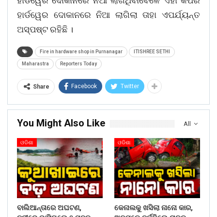
ହାର୍ଡୱେର ଦୋକାନରେ ନିଆଁ ଲାଗିଥିବାବେଳେ ଏହା କିପରି
ହାର୍ଡୱେର ଦୋକାନରେ ନିଆ ଲାଗିଲା ତାହା ଏପର୍ଯ୍ୟନ୍ତ
ଅସ୍ପଷ୍ଟ ରହିଛି ।
Fire in hardware shop in Purnanagar
ITISHREE SETHI
Maharastra
Reporters Today
Facebook
Twitter
Share
You Might Also Like
All
ଓଡିଶା
ଓଡିଶା
ବାଲିଆନ୍ତାରେ ଅଘଟଣ,
କେନାଲକୁ ଖସିଲା ନାନୋ କାର,