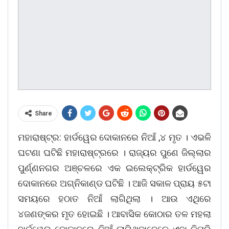
Share
ମହାରାଷ୍ଟ୍ର: ହାର୍ଡୱେର ଦୋକାନରେ ନିଆଁ ,୪ ମୃତ । ଏଭଳି
ଘଟଣା ଘଟିଛି ମହାରାଷ୍ଟ୍ରରେ । ରାଜ୍ୟର ପୁଣେ ଜିଲ୍ଲାର
ପୁର୍ଣ୍ଣନଗର ଅଞ୍ଚଳରେ ଏକ ଇଲେକ୍ଟ୍ରିକ ହାର୍ଡୱେର
ଦୋକାନରେ ଅଗ୍ନିକାଣ୍ଡ ଘଟିଛି । ଆଜି ସକାଳ ପ୍ରାୟ ୫ଟା
ସମୟରେ ହଠାତ ନିଆଁ ଲାଗିଥିଲା । ଆଉ ଏଥିରେ
୪ଜଣଙ୍କର ମୃତ ହୋଇଛି । ଆବାସିକ କୋଠାର ତଳ ମହଲା