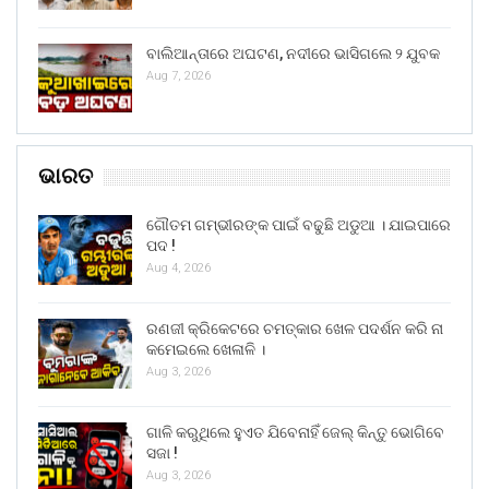
ବାଲିଆନ୍ତାରେ ଅଘଟଣ, ନଦୀରେ ଭାସିଗଲେ ୨ ଯୁବକ
Aug 7, 2026
ଭାରତ
ଗୌତମ ଗମ୍ଭୀରଙ୍କ ପାଇଁ ବଢୁଛି ଅଡୁଆ । ଯାଇପାରେ
ପଦ !
Aug 4, 2026
ରଣଜୀ କ୍ରିକେଟରେ ଚମତ୍କାର ଖେଳ ପଦର୍ଶନ କରି ନା
କମେଇଲେ ଖେଳାଳି ।
Aug 3, 2026
ଗାଳି କରୁଥିଲେ ହୁଏତ ଯିବେନାହିଁ ଜେଲ୍ କିନ୍ତୁ ଭୋଗିବେ
ସଜା !
Aug 3, 2026