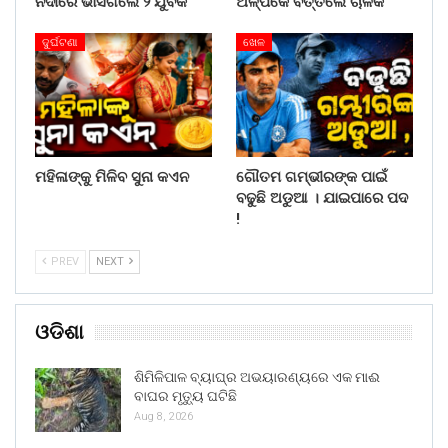
ନଦୀରେ ଭାସିଗଲେ ୨ ଯୁବକ
ଅଳ୍ପକେ ବର୍ତ୍ତିଲେ ଚାଳକ
ଦୁର୍ଘଟଣା
ଖେଳ
ମହିଳାଙ୍କୁ ମିଳିବ ସୁନା କଏନ
ଗୌତମ ଗମ୍ଭୀରଙ୍କ ପାଇଁ
ବଢୁଛି ଅଡୁଆ । ଯାଇପାରେ ପଦ
!
PREV
NEXT
ଓଡିଶା
ଶିମିଳିପାଳ ବ୍ୟାଘ୍ର ଅଭୟାରଣ୍ୟରେ ଏକ ମାଈ
ବାଘର ମୃତ୍ୟୁ ଘଟିଛି
Aug 8, 2026