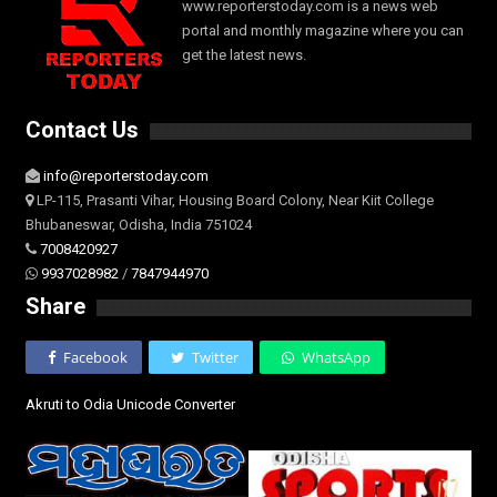
www.reporterstoday.com is a news web
portal and monthly magazine where you can
get the latest news.
Contact Us
info@reporterstoday.com
LP-115, Prasanti Vihar, Housing Board Colony, Near Kiit College
Bhubaneswar, Odisha, India 751024
7008420927
9937028982
/
7847944970
Share
Facebook
Twitter
WhatsApp
Akruti to Odia Unicode Converter