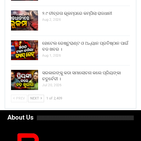
୨.୯ ତୀବ୍ରତା ଭୂକମ୍ପରେ କମ୍ପିଲା ରାଜଧାନୀ
Aug 2, 2026
ହୋଟେଲ ରେଷ୍ଟୁରାଣ୍ଟ ଓ ଅନ୍ୟାନ ପ୍ରତିଷ୍ଠାନ ପାଇଁ
ବଡ ଖବର ।
Aug 1, 2026
ସରକାରଙ୍କୁ କଡା ସମାଲୋଚନା କଲେ ପ୍ରିୟଙ୍କା
ଚତୁର୍ବେଦୀ ।
Jul 20, 2026
PREV
NEXT
1 of 2,409
About Us