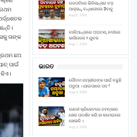
ବଲ୍‌ରେ
ଗଜପତିରେ ଭିଜିଲାନ୍ସର ବଡ଼
ପ୍ରଥମ
ଆକ୍ସନ୍, ବନ୍ଧାହେଲେ 3ବାବୁ
Aug 8, 2026
ଅର୍ଦ୍ଧଶତକ
ନ୍ତି।
ବାଲିଆନ୍ତାରେ ଅଘଟଣ, ନଦୀରେ
କୁ ତାଙ୍କ
ଭାସିଗଲେ ୨ ଯୁବକ
Aug 7, 2026
ପ୍ରଥମ ଛଅ
ାଚ୍ ପାଇଁ
ଭାରତ
 କିଏ।
ଗୌତମ ଗମ୍ଭୀରଙ୍କ ପାଇଁ ବଢୁଛି
ଅଡୁଆ । ଯାଇପାରେ ପଦ !
Aug 4, 2026
ରଣଜୀ କ୍ରିକେଟରେ ଚମତ୍କାର
ଖେଳ ପଦର୍ଶନ କରି ନା କମେଇଲେ
ଖେଳାଳି ।
Aug 3, 2026