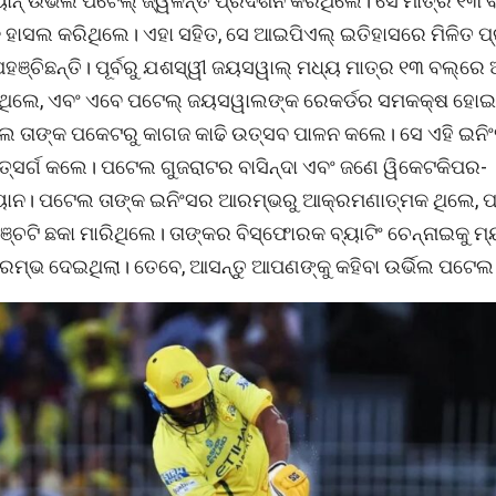
ୟାନ୍ ଉର୍ଭିଲ ପଟେଲ୍ ଜ୍ୱଳନ୍ତ ପ୍ରଦର୍ଶନ କରିଥିଲେ। ସେ ମାତ୍ର ୧୩ 
କ ହାସଲ କରିଥିଲେ। ଏହା ସହିତ, ସେ ଆଇପିଏଲ୍ ଇତିହାସରେ ମିଳିତ 
ହଞ୍ଚିଛନ୍ତି। ପୂର୍ବରୁ ଯଶସ୍ୱୀ ଜୟସୱାଲ୍ ମଧ୍ୟ ମାତ୍ର ୧୩ ବଲ୍‌ରେ 
ଥିଲେ, ଏବଂ ଏବେ ପଟେଲ୍ ଜୟସୱାଲଙ୍କ ରେକର୍ଡର ସମକକ୍ଷ ହୋଇଛ
 ତାଙ୍କ ପକେଟରୁ କାଗଜ କାଢି ଉତ୍ସବ ପାଳନ କଲେ। ସେ ଏହି ଇନିଂସ
ଉତ୍ସର୍ଗ କଲେ। ପଟେଲ ଗୁଜରାଟର ବାସିନ୍ଦା ଏବଂ ଜଣେ ୱିକେଟକିପର-
ୟାନ। ପଟେଲ ତାଙ୍କ ଇନିଂସର ଆରମ୍ଭରୁ ଆକ୍ରମଣାତ୍ମକ ଥିଲେ, 
ଞ୍ଚଟି ଛକା ମାରିଥିଲେ। ତାଙ୍କର ବିସ୍ଫୋରକ ବ୍ୟାଟିଂ ଚେନ୍ନାଇକୁ ମ୍ୟ
ଆରମ୍ଭ ଦେଇଥିଲା। ତେବେ, ଆସନ୍ତୁ ଆପଣଙ୍କୁ କହିବା ଉର୍ଭିଲ ପଟେଲ