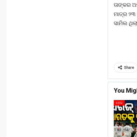
ତାଙ୍କର ଅର
ମାତ୍ର ୨୩ 
ସାମିଲ ଥିଲ
Share
You Mig
ଖେଳ