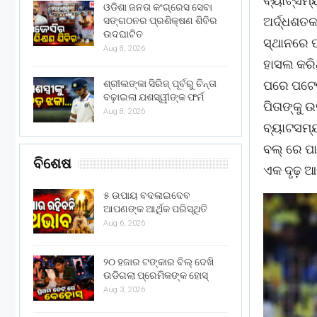
ବ୍ୟାଟ୍ସମ୍
ଓଡିଶା ଜନତା କଂଗ୍ରେସ ସେବା
ଅର୍ଦ୍ଧଶତ
ସଙ୍ଗଠନର ପ୍ରଶିକ୍ଷଣ ଶିବିର
ଉଦଘାଟିତ
ସ୍ଥାନରେ ପ
Aug 8, 2026
ହାସଲ କରି
ଶ୍ରୀଲଙ୍କା ସିରିଜ୍ ପୂର୍ବରୁ ଚିନ୍ତା
ପରେ ପଟେଲ
ବଢ଼ାଇଲା ଯଶସ୍ୱୀଙ୍କ ଫର୍ମ
ପିତାଙ୍କୁ 
Aug 8, 2026
ବ୍ୟାଟସମ୍
ବଲ୍ ରେ ପା
ବିଶେଷ
ଏକ ଦୃଢ଼ 
୫ ଉପାୟ ବଦଳାଇଦେବ
ଆପଣଙ୍କ ଆର୍ଥିକ ପରିସ୍ଥିତି
Aug 6, 2026
୨୦ ହଜାର ଟଙ୍କାର ବିଲ୍ ଦେଖି
ଉଡିଗଲା ପ୍ରେମିକଙ୍କ ହୋସ୍
Aug 3, 2026