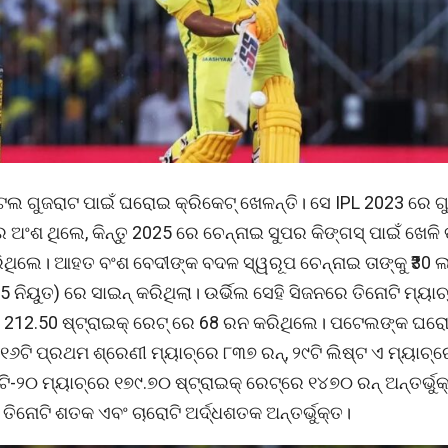
େଲ ଗୁଜରାଟ ପାଇଁ ଘରୋଇ କ୍ରିକେଟ୍ ଖେଳନ୍ତି। ସେ IPL 2023 ରେ ଗ
 ଅଂଶ ଥିଲେ, କିନ୍ତୁ 2025 ରେ ଚେନ୍ନାଇ ସୁପର କିଙ୍ଗସ୍ ପାଇଁ ଖେଳି
ିଥିଲେ। ଆହତ ବଂଶ ବେଦୀଙ୍କ ବଦଳ ସ୍ୱରୂପ ଚେନ୍ନାଇ ତାଙ୍କୁ ₹30 
.5 ନିୟୁତ) ରେ ସାଇନ୍ କରିଥିଲା। ଉର୍ଭିଲ ସେହି ସିଜନରେ ତିନୋଟି ମ୍ୟାଚ
, 212.50 ଷ୍ଟ୍ରାଇକ୍ ରେଟ୍ ରେ 68 ରନ କରିଥିଲେ। ପଟେଲଙ୍କ ଘର
୧୬ଟି ପ୍ରଥମ ଶ୍ରେଣୀ ମ୍ୟାଚ୍‌ରେ ୮୩୭ ରନ୍, ୨୯ଟି ଲିଷ୍ଟ ଏ ମ୍ୟାଚ୍‌ର
ଟି-୨୦ ମ୍ୟାଚ୍‌ରେ ୧୭୯.୭୦ ଷ୍ଟ୍ରାଇକ୍ ରେଟ୍‌ରେ ୧୪୭୦ ରନ୍ ଅନ୍ତର୍ଭୁକ
ତିନୋଟି ଶତକ ଏବଂ ଚାରୋଟି ଅର୍ଦ୍ଧଶତକ ଅନ୍ତର୍ଭୁକ୍ତ।