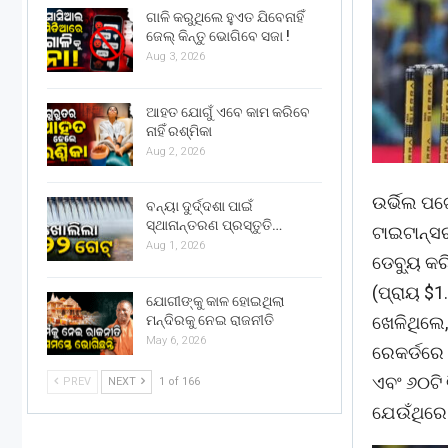
ଗାଳି କରୁଥିଲେ ହୁଏତ ଯିବେନାହିଁ
ଜେଲ୍ କିନ୍ତୁ ଭୋଗିବେ ସଜା !
Aug 3, 2026
ଆହତ ଯୋଗୁଁ ଏବେ କାମ କରିବେ
ନାହିଁ ରଶ୍ମିକା
Aug 2, 2026
ଉର୍ଭିଲ ପଟ
ବନ୍ୟା ଦୁର୍ଦ୍ଦଶା ପାଇଁ
ସ୍ଥାନାନ୍ତରଣ ପ୍ରସ୍ତୁତି…
ଟାଇଟାନ୍ସର
Aug 1, 2026
ଡେବ୍ୟୁ କର
(ପ୍ରାୟ $1
ଯୋଗୀଙ୍କୁ କାଳ ହୋଇଥିଲା
ଖେଳିଥିଲେ
ମନ୍ଦିରକୁ ନେଇ ରାଜନୀତି
May 6, 2026
ରେକର୍ଡରେ 
ଏବଂ ୬୦ଟି 
PREV
NEXT
1 of 166
ଯେଉଁଥିରେ 