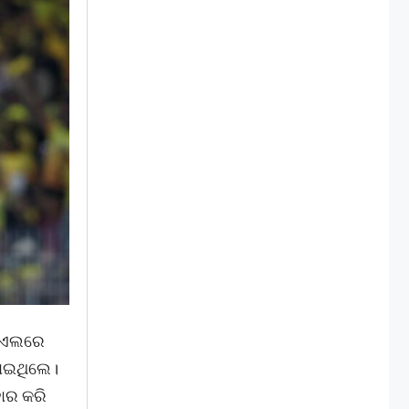
ପିଏଲରେ
ହୋଇଥିଲେ।
ାର କରି