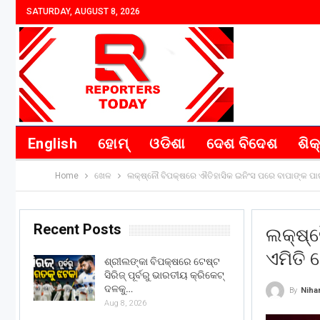
SATURDAY, AUGUST 8, 2026
English
ହୋମ୍
ଓଡିଶା
ଦେଶ ବିଦେଶ
ଶିକ
Home
ଖେଳ
ଲକ୍ଷ୍ନୌ ବିପକ୍ଷରେ ଐତିହାସିକ ଇନିଂସ ପରେ ବାପାଙ୍କ ପାଇ
Recent Posts
ଲକ୍ଷ୍ନ
ଏମିତି
ଶ୍ରୀଲଙ୍କା ବିପକ୍ଷରେ ଟେଷ୍ଟ
ସିରିଜ୍ ପୂର୍ବରୁ ଭାରତୀୟ କ୍ରିକେଟ୍
ଦଳକୁ…
By
Niha
Aug 8, 2026