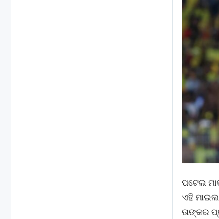
ପଟେଲ ମାତ
ଏହି ମାଇଲ
ତାଙ୍କର ପ