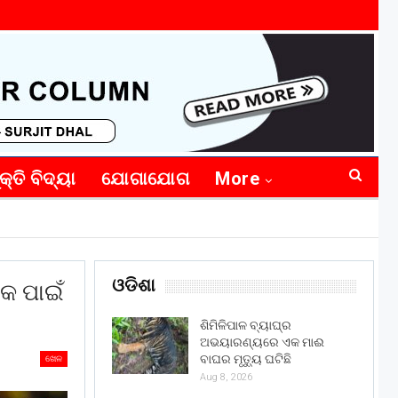
କ୍ତି ବିଦ୍ୟା
ଯୋଗାଯୋଗ
More
ଓଡିଶା
କ ପାଇଁ
ଶିମିଳିପାଳ ବ୍ୟାଘ୍ର
ଅଭୟାରଣ୍ୟରେ ଏକ ମାଈ
ବାଘର ମୃତ୍ୟୁ ଘଟିଛି
ଖେଳ
Aug 8, 2026