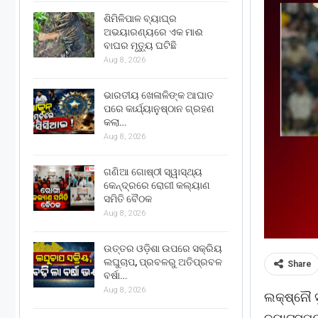
ଶିମିଳିପାଳ ବ୍ୟାଘ୍ର
ଅଭୟାରଣ୍ୟରେ ଏକ ମାଈ
ବାଘର ମୃତ୍ୟୁ ଘଟିଛି
Aug 8, 2026
ଭାରତୀୟ ଖେଳାଳିଙ୍କ ଆଘାତ
ପରେ କାର୍ଯ୍ୟାନୁଷ୍ଠାନ ଗ୍ରହଣ
କଲା…
Aug 8, 2026
ଗଣିଆ ଗୋଷ୍ଠୀ ସ୍ୱାସ୍ଥ୍ୟ
କେନ୍ଦ୍ରରେ ରୋଗୀ କଲ୍ୟାଣ
ସମିତି ବୈଠକ
Aug 8, 2026
ଉତ୍ତର ଓଡ଼ିଶା ଉପରେ ସକ୍ରିୟ
ଲଘୁଚାପ, ପ୍ରବଳରୁ ଅତିପ୍ରବଳ
Share
ବର୍ଷା…
Aug 8, 2026
ଲକ୍ଷ୍ନୌ ସ