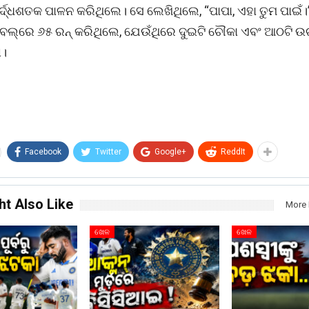
୍ଦ୍ଧଶତକ ପାଳନ କରିଥିଲେ। ସେ ଲେଖିଥିଲେ, “ପାପା, ଏହା ତୁମ ପାଇଁ।
ବଲ୍‌ରେ ୬୫ ରନ୍ କରିଥିଲେ, ଯେଉଁଥିରେ ଦୁଇଟି ଚୌକା ଏବଂ ଆଠଟି ଉ
ା।
Facebook
Twitter
Google+
ReddIt
ht Also Like
More 
ଖେଳ
ଖେଳ