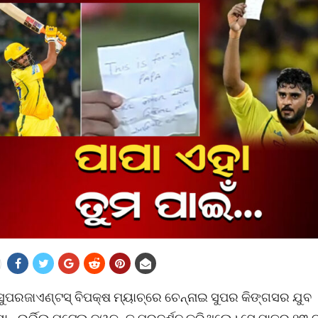
ୁପରଜାଏଣ୍ଟସ୍ ବିପକ୍ଷ ମ୍ୟାଚ୍‌ରେ ଚେନ୍ନାଇ ସୁପର କିଙ୍ଗସର ଯୁବ