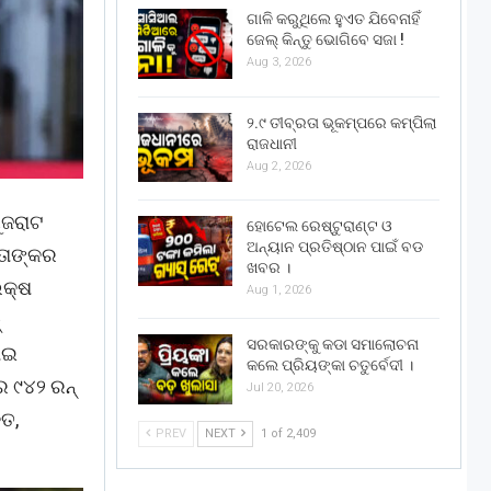
ଗାଳି କରୁଥିଲେ ହୁଏତ ଯିବେନାହିଁ
ଜେଲ୍ କିନ୍ତୁ ଭୋଗିବେ ସଜା !
Aug 3, 2026
୨.୯ ତୀବ୍ରତା ଭୂକମ୍ପରେ କମ୍ପିଲା
ରାଜଧାନୀ
Aug 2, 2026
ୁଜରାଟ
ହୋଟେଲ ରେଷ୍ଟୁରାଣ୍ଟ ଓ
ଅନ୍ୟାନ ପ୍ରତିଷ୍ଠାନ ପାଇଁ ବଡ
 ତାଙ୍କର
ଖବର ।
ଲକ୍ଷ
Aug 1, 2026
୍
ସରକାରଙ୍କୁ କଡା ସମାଲୋଚନା
ୋଇ
କଲେ ପ୍ରିୟଙ୍କା ଚତୁର୍ବେଦୀ ।
େ ୯୪୨ ରନ୍
Jul 20, 2026
୍ତ,
PREV
NEXT
1 of 2,409