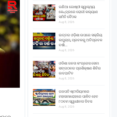
ଗଣିଆ ଗୋଷ୍ଠୀ ସ୍ୱାସ୍ଥ୍ୟ
କେନ୍ଦ୍ରରେ ରୋଗୀ କଲ୍ୟାଣ
ସମିତି ବୈଠକ
Aug 8, 2026
ଉତ୍ତର ଓଡ଼ିଶା ଉପରେ ସକ୍ରିୟ
ଲଘୁଚାପ, ପ୍ରବଳରୁ ଅତିପ୍ରବଳ
ବର୍ଷା…
Aug 8, 2026
ଓଡିଶା ଜନତା କଂଗ୍ରେସ ସେବା
ସଙ୍ଗଠନର ପ୍ରଶିକ୍ଷଣ ଶିବିର
ଉଦଘାଟିତ
Aug 8, 2026
ଗଜପତି ଷ୍ଟାଡିୟମରେ
ମହାସମାରୋହରେ ପାଳିତ ହେବ
୮୦ତମ ସ୍ୱାଧୀନତା ଦିବସ
Aug 8, 2026