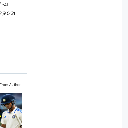
” ସେ
ଚ୍ଚ ଛକା
From Author