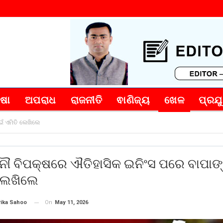
୍ଷା
ଅପରାଧ
ରାଜନୀତି
ଵାଣିଜ୍ୟ
ଖେଳ
ପ୍ରଯୁ
ଁ ଏମିତି ଲେଖିଲେ
ୌ ବିପକ୍ଷରେ ଐତିହାସିକ ଇନିଂସ ପରେ ବାପାଙ୍
 ଲେଖିଲେ
On
May 11, 2026
rika Sahoo