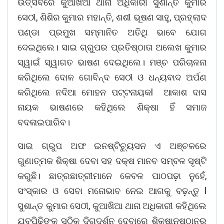
ଉତ୍ସବରେ କୁଆଖିଆ ଥାନା ଅଧିକାରୀ ସୁଶାନ୍ତ କୁମାର
ସେଠୀ, ଶିଶିର କୁମାର ମହାନ୍ତି, ଶଶୀ ଭୂଷଣ ସାହୁ, ପ୍ରହ୍ଲାଦ
ପଣ୍ଡା ପ୍ରମୁଖ ସମ୍ମାନିତ ଅତିଥି ଭାବେ ଯୋଗ
ଦେଇଥିଲେ। ସାଇ ଗ୍ରୁପର ପ୍ରତିଷ୍ଠାତା ଅଲେଖ କୁମାର
ସ୍ୱାଇଁ ସ୍ୱାଗତ ଭାଷଣ ଦେଇଥିଲେ। ମଞ୍ଚ ପରିଚାଳନା
କରିଥିଲେ ଦୋଳ ଗୋବିନ୍ଦ ସେଠୀ ଓ ଧନ୍ୟବାଦ ଅର୍ପଣ
କରିଥିଲେ ନଦିଆ ମୋହନ ପଟ୍ଟନାୟକl ଆକାଶ ଦାସ
ନାୟକ ଭାଷଣରେ କହିଥିଲେ ଶିକ୍ଷା ହିଁ ସମାଜ
ବଦଳାଇପାରିବ।
ସାଇ ଗ୍ରୁପ ଅଫ ଇନଷ୍ଟିଚ୍ୟୁସନ ଏ ଅଞ୍ଚଳରେ
ଗୁଣାତ୍ମକ ଶିକ୍ଷା ଦେବା ସହ ଦକ୍ଷ ମାନବ ସମ୍ବଳ ସୃଷ୍ଟି
କରୁଛି। ଛାତ୍ରଛାତ୍ରୀମାନେ କେବଳ ପାଠପଢ଼ା ନୁହେଁ,
ସଂସ୍କାର ଓ ସେବା ମନୋଭାବ ନେଇ ଆଗକୁ ବଢ଼ନ୍ତୁ l
ସୁଶାନ୍ତ କୁମାର ସେଠୀ, କୁଆଖିଆ ଥାନା ଅଧିକାରୀ କହିଥିଲେ
ଯୁବପିଢ଼ିଙ୍କୁ ସଠିକ୍ ଦିଗଦର୍ଶନ ଦେବାରେ ଶିକ୍ଷାନୁଷ୍ଠାନର