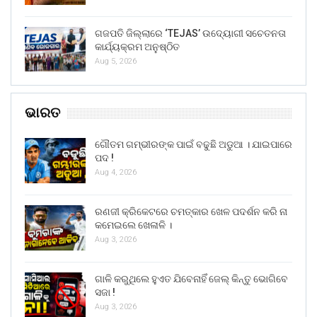
ଗଜପତି ଜିଲ୍ଲାରେ ‘TEJAS’ ଉଦ୍ୟୋଗୀ ସଚେତନତା
କାର୍ଯ୍ୟକ୍ରମ ଅନୁଷ୍ଠିତ
Aug 5, 2026
ଭାରତ
ଗୌତମ ଗମ୍ଭୀରଙ୍କ ପାଇଁ ବଢୁଛି ଅଡୁଆ । ଯାଇପାରେ
ପଦ !
Aug 4, 2026
ରଣଜୀ କ୍ରିକେଟରେ ଚମତ୍କାର ଖେଳ ପଦର୍ଶନ କରି ନା
କମେଇଲେ ଖେଳାଳି ।
Aug 3, 2026
ଗାଳି କରୁଥିଲେ ହୁଏତ ଯିବେନାହିଁ ଜେଲ୍ କିନ୍ତୁ ଭୋଗିବେ
ସଜା !
Aug 3, 2026