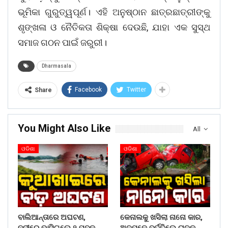
ଭୂମିକା ଗୁରୁତ୍ୱପୂର୍ଣ। ଏହି ଅନୁଷ୍ଠାନ ଛାତ୍ରଛାତ୍ରୀଙ୍କୁ
ଶୃଙ୍ଖଳା ଓ ନୈତିକତା ଶିକ୍ଷା ଦେଉଛି, ଯାହା ଏକ ସୁସ୍ଥ
ସମାଜ ଗଠନ ପାଇଁ ଜରୁରୀ।
Dharmasala
Facebook
Twitter
Share
You Might Also Like
All
ଓଡିଶା
ଓଡିଶା
ବାଲିଆନ୍ତାରେ ଅଘଟଣ,
କେନାଲକୁ ଖସିଲା ନାନୋ କାର,