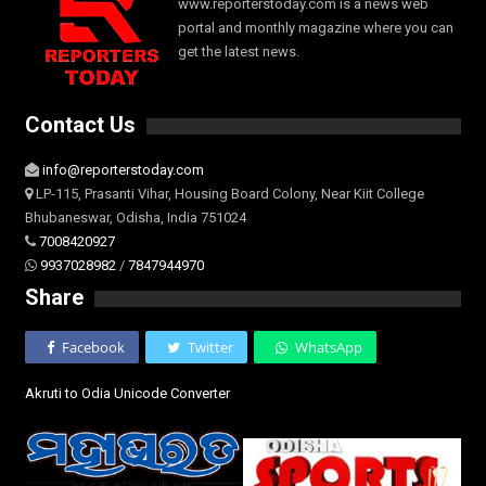
www.reporterstoday.com is a news web
portal and monthly magazine where you can
get the latest news.
Contact Us
info@reporterstoday.com
LP-115, Prasanti Vihar, Housing Board Colony, Near Kiit College
Bhubaneswar, Odisha, India 751024
7008420927
9937028982
/
7847944970
Share
Facebook
Twitter
WhatsApp
Akruti to Odia Unicode Converter