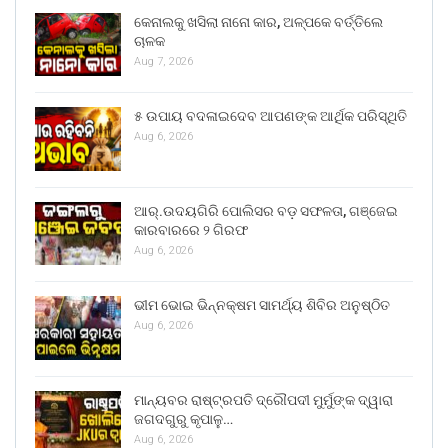
କେନାଲକୁ ଖସିଲା ନାନୋ କାର, ଅଳ୍ପକେ ବର୍ତ୍ତିଲେ
ଚାଳକ
Aug 7, 2026
୫ ଉପାୟ ବଦଳାଇଦେବ ଆପଣଙ୍କ ଆର୍ଥିକ ପରିସ୍ଥିତି
Aug 6, 2026
ଆର୍.ଉଦୟଗିରି ପୋଲିସର ବଡ଼ ସଫଳତା, ଗଞ୍ଜେଇ
କାରବାରରେ ୨ ଗିରଫ
Aug 6, 2026
ଭୀମ ଭୋଇ ଭିନ୍ନକ୍ଷମ ସାମର୍ଥ୍ୟ ଶିବିର ଅନୁଷ୍ଠିତ
Aug 6, 2026
ମାନ୍ୟବର ରାଷ୍ଟ୍ରପତି ଦ୍ରୌପଦୀ ମୁର୍ମୁଙ୍କ ଦ୍ୱାରା
ଜଗଦଗୁରୁ କୃପାଳୁ…
Aug 6, 2026