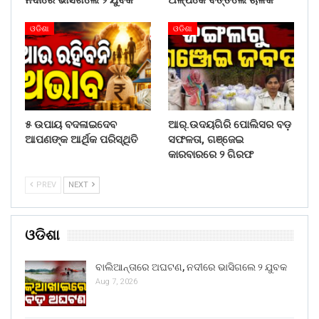
ନଦୀରେ ଭାସିଗଲେ ୨ ଯୁବକ
ଅଳ୍ପକେ ବର୍ତ୍ତିଲେ ଚାଳକ
ଓଡିଶା
ଓଡିଶା
୫ ଉପାୟ ବଦଳାଇଦେବ
ଆର୍.ଉଦୟଗିରି ପୋଲିସର ବଡ଼
ଆପଣଙ୍କ ଆର୍ଥିକ ପରିସ୍ଥିତି
ସଫଳତା, ଗଞ୍ଜେଇ
କାରବାରରେ ୨ ଗିରଫ
PREV
NEXT
ଓଡିଶା
ବାଲିଆନ୍ତାରେ ଅଘଟଣ, ନଦୀରେ ଭାସିଗଲେ ୨ ଯୁବକ
Aug 7, 2026