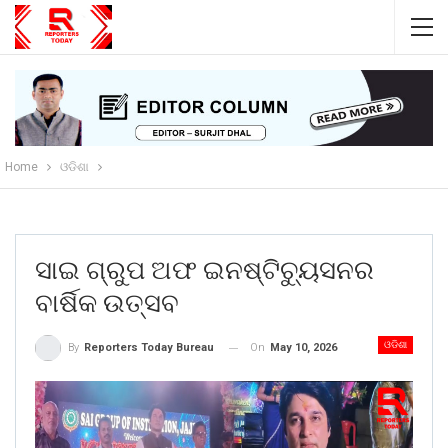
Home
ଓଡିଶା
ସାଇ ଗ୍ରୁପ ଅଫ ଇନଷ୍ଟିଚ୍ୟୁସନର
ବାର୍ଷିକ ଉତ୍ସବ
ଓଡିଶା
On
May 10, 2026
By
Reporters Today Bureau