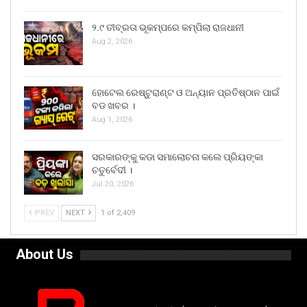
୨.୯ ତୀବ୍ରତା ଭୂକମ୍ପରେ କମ୍ପିଲା ରାଜଧାନୀ
Aug 2, 2026
ହୋଟେଲ ରେଷ୍ଟୁରାଣ୍ଟ ଓ ଅନ୍ୟାନ ପ୍ରତିଷ୍ଠାନ ପାଇଁ
ବଡ ଖବର ।
Aug 1, 2026
ସରକାରଙ୍କୁ କଡା ସମାଲୋଚନା କଲେ ପ୍ରିୟଙ୍କା
ଚତୁର୍ବେଦୀ ।
Jul 20, 2026
PREV
NEXT
1 of 2,409
About Us