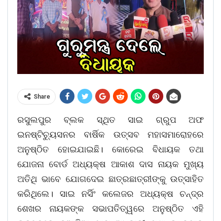
Share
ରସୁଲପୁର ବ୍ଲକ ସ୍ଥିତ ସାଇ ଗ୍ରୁପ ଅଫ
ଇନଷ୍ଟିଚ୍ୟୁସନର ବାର୍ଷିକ ଉତ୍ସବ ମହାସମାରୋହରେ
ଅନୁଷ୍ଠିତ ହୋଇଯାଇଛି। କୋରେଇ ବିଧାୟକ ତଥା
ଯୋଜନା ବୋର୍ଡ ଅଧ୍ୟକ୍ଷ ଆକାଶ ଦାସ ନାୟକ ମୁଖ୍ୟ
ଅତିଥି ଭାବେ ଯୋଗଦେଇ ଛାତ୍ରଛାତ୍ରୀଙ୍କୁ ଉତ୍ସାହିତ
କରିଥିଲେ। ସାଇ ନର୍ସିଂ କଲେଜର ଅଧ୍ୟକ୍ଷ ଚନ୍ଦ୍ର
ଶେଖର ନାୟକଙ୍କ ସଭାପତିତ୍ୱରେ ଅନୁଷ୍ଠିତ ଏହି