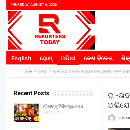
THURSDAY, AUGUST 6, 2026
English
ହୋମ୍
ଓଡିଶା
ଦେଶ ବିଦେଶ
ଶିକ
Home
ଓଡିଶା
ରା -ଉଦୟଗିରି ବ୍ଲକ କାର୍ଯ୍ୟାଳୟରେ ଜିଲ୍ଲାପାଳଙ୍କ ଯୁଗ୍
Recent Posts
ରା -ଉଦ
ଅଭିଯୋଗ
ମହିଳାଙ୍କୁ ମିଳିବ ସୁନା କଏନ
Aug 5, 2026
By
Niha