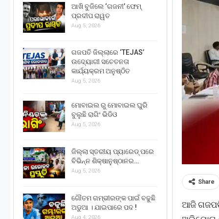
ଆଖି ବୁଜିଲେ ‘ଗଜନୀ’ ଫେମ୍
ପ୍ରଦୀପ ରାୱତ
Aug 5, 2026
ଗଜପତି ଜିଲ୍ଲାରେ ‘TEJAS’
ଉଦ୍ୟୋଗୀ ସଚେତନତା
କାର୍ଯ୍ୟକ୍ରମ ଅନୁଷ୍ଠିତ
Aug 5, 2026
ମୋବାଇଲ ରୁ ମୋବାଇଲ ଘୁରି
ବୁଲୁଛି ରାଗିଂ ଭିଡିଓ
Aug 5, 2026
ଜିଲ୍ଲା ସ୍ତରୀୟ ପ୍ୟାରେଡ୍ ପରେ
ବିଭିନ୍ନ ଶିକ୍ଷାନୁଷ୍ଠାନର…
Aug 5, 2026
Share
ଗୌତମ ଗମ୍ଭୀରଙ୍କ ପାଇଁ ବଢୁଛି
ଆଜି ଗଜପତି
ଅଡୁଆ । ଯାଇପାରେ ପଦ !
Aug 4, 2026