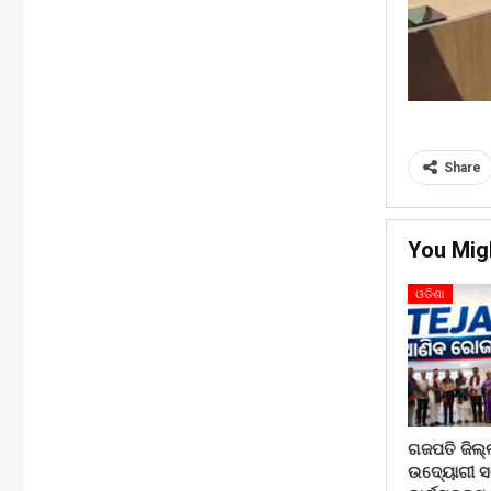
Share
You Mig
ଓଡିଶା
ଗଜପତି ଜିଲ୍
ଉଦ୍ୟୋଗୀ 