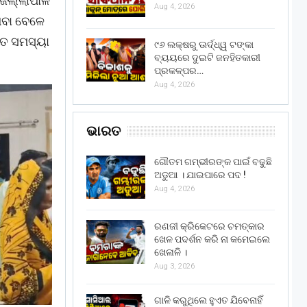
ଜିଲ୍ଲାପାଳ
Aug 4, 2026
ବା ବେଳେ
ଗତ ସମସ୍ୟା
୯୬ ଲକ୍ଷରୁ ଊର୍ଦ୍ଧ୍ୱ ଟଙ୍କା
ବ୍ୟୟରେ ଦୁଇଟି ଜନହିତକାରୀ
ପ୍ରକଳ୍ପର…
Aug 4, 2026
ଭାରତ
ଗୌତମ ଗମ୍ଭୀରଙ୍କ ପାଇଁ ବଢୁଛି
ଅଡୁଆ । ଯାଇପାରେ ପଦ !
Aug 4, 2026
ରଣଜୀ କ୍ରିକେଟରେ ଚମତ୍କାର
ଖେଳ ପଦର୍ଶନ କରି ନା କମେଇଲେ
ଖେଳାଳି ।
Aug 3, 2026
ଗାଳି କରୁଥିଲେ ହୁଏତ ଯିବେନାହିଁ