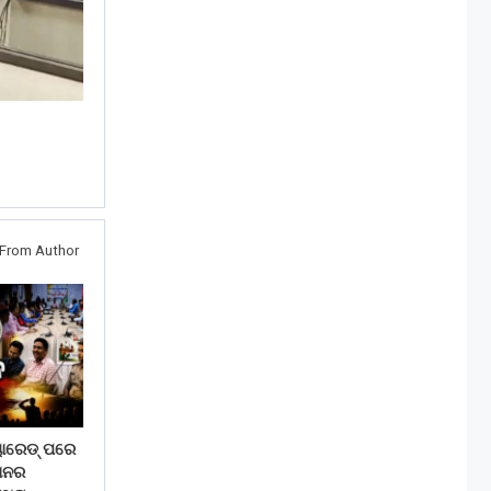
From Author
ୟାରେଡ୍ ପରେ
ଠାନର