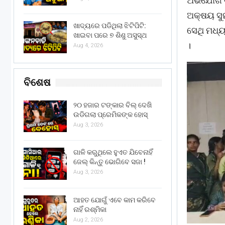
ଅଭିଯୋଗ ଶ
ଅକ୍ଷୟ ସୁ
ଖାଦ୍ୟରେ ପଡିଥିଲା ଝିଟିପିଟି:
ସେଥି ମଧ୍ୟ
ଖାଇବା ପରେ ୭ ଶିଶୁ ଅସୁସ୍ଥ
।
Aug 4, 2026
ବିଶେଷ
୨୦ ହଜାର ଟଙ୍କାର ବିଲ୍ ଦେଖି
ଉଡିଗଲା ପ୍ରେମିକଙ୍କ ହୋସ୍
Aug 3, 2026
ଗାଳି କରୁଥିଲେ ହୁଏତ ଯିବେନାହିଁ
ଜେଲ୍ କିନ୍ତୁ ଭୋଗିବେ ସଜା !
Aug 3, 2026
ଆହତ ଯୋଗୁଁ ଏବେ କାମ କରିବେ
ନାହିଁ ରଶ୍ମିକା
Aug 2, 2026