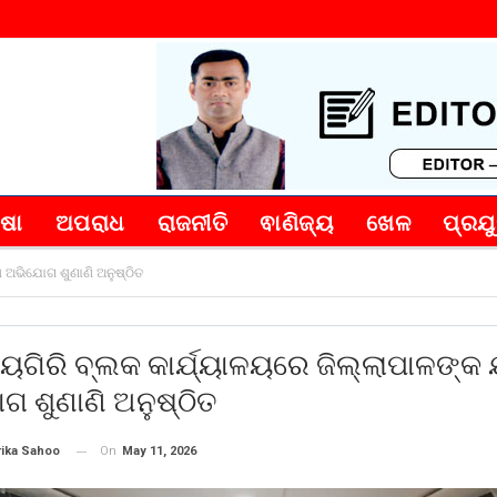
୍ଷା
ଅପରାଧ
ରାଜନୀତି
ଵାଣିଜ୍ୟ
ଖେଳ
ପ୍ରଯୁ
ମ ଅଭିଯୋଗ ଶୁଣାଣି ଅନୁଷ୍ଠିତ
ୟଗିରି ବ୍ଲକ କାର୍ଯ୍ୟାଳୟରେ ଜିଲ୍ଲାପାଳଙ୍କ 
 ଶୁଣାଣି ଅନୁଷ୍ଠିତ
On
May 11, 2026
rika Sahoo