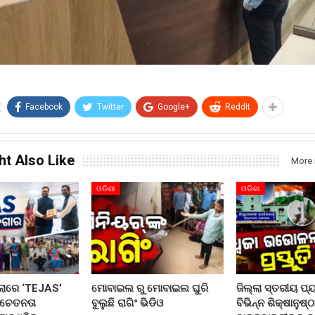
Facebook
Twitter
Google+
ReddIt
ht Also Like
More 
ଓଡିଶା
ଓଡିଶା
ଲାରେ ‘TEJAS’
ମୋବାଇଲ ରୁ ମୋବାଇଲ ଘୁରି
ଜିଲ୍ଲା ସ୍ତରୀୟ ପ୍
ସଚେତନତା
ବୁଲୁଛି ରାଗିଂ ଭିଡିଓ
ବିଭିନ୍ନ ଶିକ୍ଷାନୁଷ୍