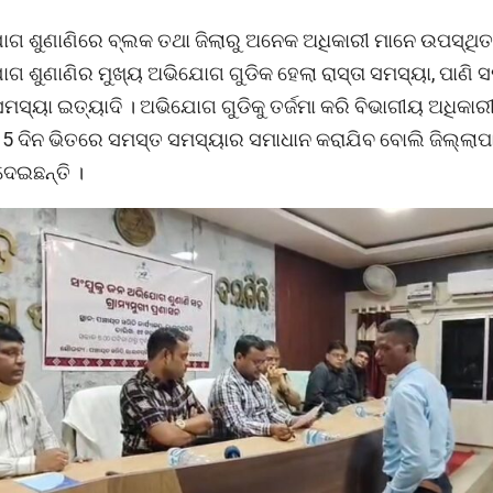
ୋଗ ଶୁଣାଣିରେ ବ୍ଲକ ତଥା ଜିଲାରୁ ଅନେକ ଅଧିକାରୀ ମାନେ ଉପସ୍ଥିତ
ଗ ଶୁଣାଣିର ମୁଖ୍ୟ ଅଭିଯୋଗ ଗୁଡିକ ହେଲା ରାସ୍ତା ସମସ୍ୟା, ପାଣି ସ
ସମସ୍ୟା ଇତ୍ୟାଦି । ଅଭିଯୋଗ ଗୁଡିକୁ ତର୍ଜମା କରି ବିଭାଗୀୟ ଅଧିକାରୀ
15 ଦିନ ଭିତରେ ସମସ୍ତ ସମସ୍ୟାର ସମାଧାନ କରାଯିବ ବୋଲି ଜିଲ୍ଲାପ
ଦେଇଛନ୍ତି ।