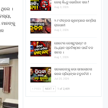
ଜେଲ୍ କିନ୍ତୁ ଭୋଗିବେ ସଜା !
Aug 3, 2026
 ଥିଲେ ।
ମସ୍ୟା,
୨.୯ ତୀବ୍ରତା ଭୂକମ୍ପରେ କମ୍ପିଲା
 ମାନଙ୍କୁ
ରାଜଧାନୀ
ାଳ
Aug 2, 2026
ହୋଟେଲ ରେଷ୍ଟୁରାଣ୍ଟ ଓ
ଅନ୍ୟାନ ପ୍ରତିଷ୍ଠାନ ପାଇଁ ବଡ
ଖବର ।
Aug 1, 2026
ସରକାରଙ୍କୁ କଡା ସମାଲୋଚନା
କଲେ ପ୍ରିୟଙ୍କା ଚତୁର୍ବେଦୀ ।
Jul 20, 2026
PREV
NEXT
1 of 2,409