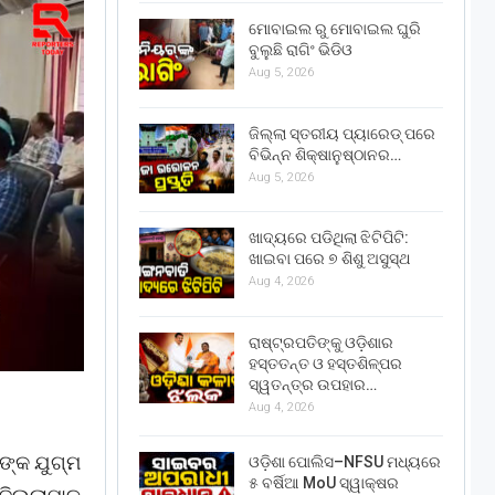
ମୋବାଇଲ ରୁ ମୋବାଇଲ ଘୁରି
ବୁଲୁଛି ରାଗିଂ ଭିଡିଓ
Aug 5, 2026
ଜିଲ୍ଲା ସ୍ତରୀୟ ପ୍ୟାରେଡ୍ ପରେ
ବିଭିନ୍ନ ଶିକ୍ଷାନୁଷ୍ଠାନର…
Aug 5, 2026
ଖାଦ୍ୟରେ ପଡିଥିଲା ଝିଟିପିଟି:
ଖାଇବା ପରେ ୭ ଶିଶୁ ଅସୁସ୍ଥ
Aug 4, 2026
ରାଷ୍ଟ୍ରପତିଙ୍କୁ ଓଡ଼ିଶାର
ହସ୍ତତନ୍ତ ଓ ହସ୍ତଶିଳ୍ପର
ସ୍ୱତନ୍ତ୍ର ଉପହାର…
Aug 4, 2026
ଙ୍କ ଯୁଗ୍ମ
ଓଡ଼ିଶା ପୋଲିସ–NFSU ମଧ୍ୟରେ
୫ ବର୍ଷିଆ MoU ସ୍ୱାକ୍ଷର