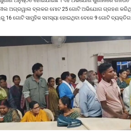
ୁଣାଣି ଅନୁଷ୍ଠିତ ହୋଇଯାଇଛି । ଏହି ଅଭିଯୋଗ ଶୁଣାନୀରେ ଗଜପତି 
ନୀଲ ଅଗ୍ରୱାଲ ବ୍ଲକର ମୋଟ 25 ଗୋଟି ଅଭିଯୋଗ ଗ୍ରହଣ କରିଥି
ରୁ 16 ଗୋଟି ସାମୁହିକ ସମସ୍ୟା ହୋଇଥିବା ବେଳେ 9 ଗୋଟି ବ୍ୟକ୍ତି