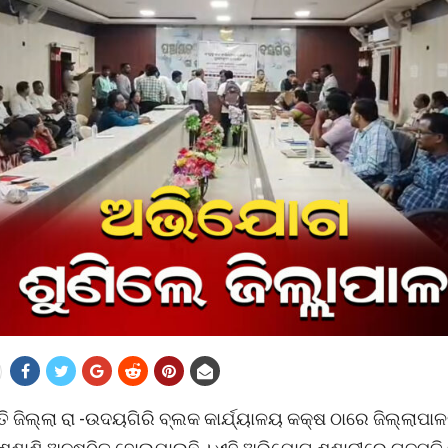
 ଜିଲ୍ଲା ରା -ଉଦୟଗିରି ବ୍ଲକ କାର୍ଯ୍ୟାଳୟ କକ୍ଷ ଠାରେ ଜିଲ୍ଲାପାଳ