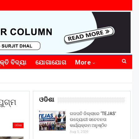
କ୍ତି ବିଦ୍ୟା
ଯୋଗାଯୋଗ
More
ଓଡିଶା
ଯୁଗ୍ମ
ଗଜପତି ଜିଲ୍ଲାରେ ‘TEJAS’
ଉଦ୍ୟୋଗୀ ସଚେତନତା
କାର୍ଯ୍ୟକ୍ରମ ଅନୁଷ୍ଠିତ
ଓଡିଶା
Aug 5, 2026