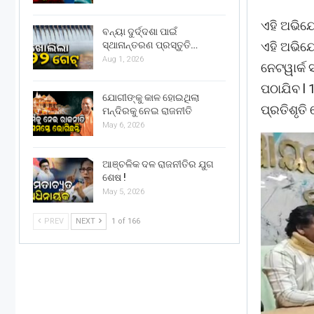
ଏହି ଅଭିଯ
ବନ୍ୟା ଦୁର୍ଦ୍ଦଶା ପାଇଁ
ସ୍ଥାନାନ୍ତରଣ ପ୍ରସ୍ତୁତି…
ଏହି ଅଭିଯୋ
Aug 1, 2026
ନେଟୱାର୍କ 
ପଠାଯିବ l 
ଯୋଗୀଙ୍କୁ କାଳ ହୋଇଥିଲା
ପ୍ରତିଶୃତି 
ମନ୍ଦିରକୁ ନେଇ ରାଜନୀତି
May 6, 2026
ଆଞ୍ଚଳିକ ଦଳ ରାଜନୀତିର ଯୁଗ
ଶେଷ !
May 5, 2026
PREV
NEXT
1 of 166