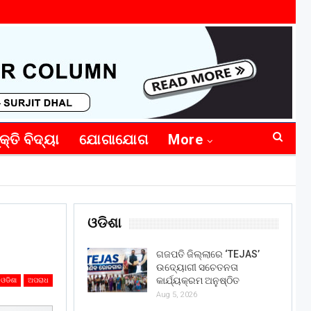
କ୍ତି ବିଦ୍ୟା
ଯୋଗାଯୋଗ
More
ଓଡିଶା
ଗଜପତି ଜିଲ୍ଲାରେ ‘TEJAS’
ଉଦ୍ୟୋଗୀ ସଚେତନତା
କାର୍ଯ୍ୟକ୍ରମ ଅନୁଷ୍ଠିତ
ଓଡିଶା
ଅପରାଧ
Aug 5, 2026