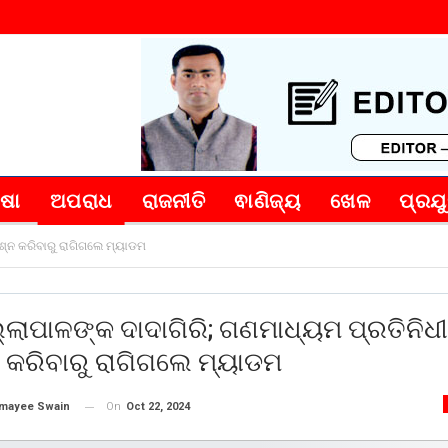
୍ଷା
ଅପରାଧ
ରାଜନୀତି
ଵାଣିଜ୍ୟ
ଖେଳ
ପ୍ରଯୁ
ଶ୍ନ କରିବାରୁ ରାଗିଗଲେ ମ୍ୟାଡମ
ଲାପାଳଙ୍କ ଦାଦାଗିରି; ଗଣମାଧ୍ୟମ ପ୍ରତିନିଧୀ
 କରିବାରୁ ରାଗିଗଲେ ମ୍ୟାଡମ
On
Oct 22, 2024
mayee Swain