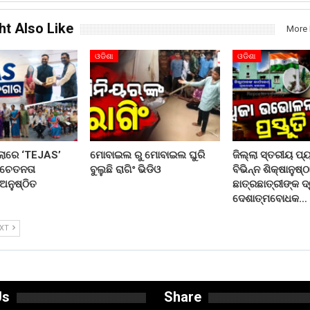
ht Also Like
More 
ଓଡିଶା
ଓଡିଶା
ଲାରେ ‘TEJAS’
ମୋବାଇଲ ରୁ ମୋବାଇଲ ଘୁରି
ଜିଲ୍ଲା ସ୍ତରୀୟ ପ୍
ସଚେତନତା
ବୁଲୁଛି ରାଗିଂ ଭିଡିଓ
ବିଭିନ୍ନ ଶିକ୍ଷାନୁଷ୍
 ଅନୁଷ୍ଠିତ
ଛାତ୍ରଛାତ୍ରୀଙ୍କ ଦ୍
ଦେଶାତ୍ମବୋଧକ…
EXT
Us
Share