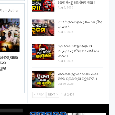
ଜେଲ୍ କିନ୍ତୁ ଭୋଗିବେ ସଜା !
Aug 3, 2026
From Author
୨.୯ ତୀବ୍ରତା ଭୂକମ୍ପରେ କମ୍ପିଲା
ରାଜଧାନୀ
Aug 2, 2026
ହୋଟେଲ ରେଷ୍ଟୁରାଣ୍ଟ ଓ
ଅନ୍ୟାନ ପ୍ରତିଷ୍ଠାନ ପାଇଁ ବଡ
ଖବର ।
ୟାରେଡ୍ ପରେ
Aug 1, 2026
ଠାନର
ୱାରା
ସରକାରଙ୍କୁ କଡା ସମାଲୋଚନା
କଲେ ପ୍ରିୟଙ୍କା ଚତୁର୍ବେଦୀ ।
Jul 20, 2026
PREV
NEXT
1 of 2,409