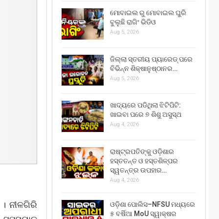
ମୋବାଇଲ ରୁ ମୋବାଇଲ ଘୁରି
ବୁଲୁଛି ରାଗିଂ ଭିଡିଓ
Aug 5, 2026
ଜିଲ୍ଲା ସ୍ତରୀୟ ପ୍ୟାରେଡ୍ ପରେ
ବିଭିନ୍ନ ଶିକ୍ଷାନୁଷ୍ଠାନର…
Aug 5, 2026
ଖାଦ୍ୟରେ ପଡିଥିଲା ଝିଟିପିଟି:
ଖାଇବା ପରେ ୭ ଶିଶୁ ଅସୁସ୍ଥ
Aug 4, 2026
ରାଷ୍ଟ୍ରପତିଙ୍କୁ ଓଡ଼ିଶାର
ହସ୍ତତନ୍ତ ଓ ହସ୍ତଶିଳ୍ପର
ସ୍ୱତନ୍ତ୍ର ଉପହାର…
Aug 4, 2026
। ନୀଳଗିରି
ଓଡ଼ିଶା ପୋଲିସ–NFSU ମଧ୍ୟରେ
୫ ବର୍ଷିଆ MoU ସ୍ୱାକ୍ଷର