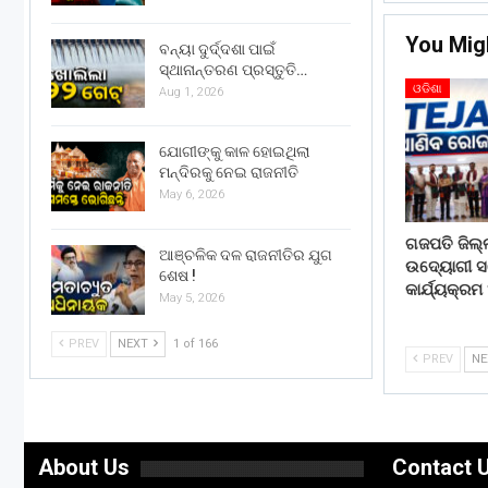
You Mig
ବନ୍ୟା ଦୁର୍ଦ୍ଦଶା ପାଇଁ
ସ୍ଥାନାନ୍ତରଣ ପ୍ରସ୍ତୁତି…
ଓଡିଶା
Aug 1, 2026
ଯୋଗୀଙ୍କୁ କାଳ ହୋଇଥିଲା
ମନ୍ଦିରକୁ ନେଇ ରାଜନୀତି
May 6, 2026
ଗଜପତି ଜିଲ୍
ଆଞ୍ଚଳିକ ଦଳ ରାଜନୀତିର ଯୁଗ
ଉଦ୍ୟୋଗୀ 
ଶେଷ !
କାର୍ଯ୍ୟକ୍ରମ
May 5, 2026
PREV
NEXT
1 of 166
PREV
N
About Us
Contact 