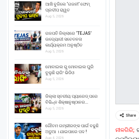
ଆଖି ବୁଜିଲେ ‘ଗଜନୀ’ ଫେମ୍
ପ୍ରଦୀପ ରାୱତ
Aug 5, 2026
ଗଜପତି ଜିଲ୍ଲାରେ ‘TEJAS’
ଉଦ୍ୟୋଗୀ ସଚେତନତା
କାର୍ଯ୍ୟକ୍ରମ ଅନୁଷ୍ଠିତ
Aug 5, 2026
ମୋବାଇଲ ରୁ ମୋବାଇଲ ଘୁରି
ବୁଲୁଛି ରାଗିଂ ଭିଡିଓ
Aug 5, 2026
ଜିଲ୍ଲା ସ୍ତରୀୟ ପ୍ୟାରେଡ୍ ପରେ
ବିଭିନ୍ନ ଶିକ୍ଷାନୁଷ୍ଠାନର…
Aug 5, 2026
Share
ଗୌତମ ଗମ୍ଭୀରଙ୍କ ପାଇଁ ବଢୁଛି
ନୀଳଗିରି;
ଗ
ଅଡୁଆ । ଯାଇପାରେ ପଦ !
Aug 4, 2026