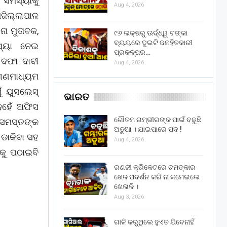
 ସମସ୍ୟାକୁ
Aug 4, 2026
ଜିଲ୍ଲାପାଳ
ା ମୁତାବକ,
୯୬ ଲକ୍ଷରୁ ଊର୍ଦ୍ଧ୍ୱ ଟଙ୍କା
ବ୍ୟୟରେ ଦୁଇଟି ଜନହିତକାରୀ
ସ୍ୟା ନେଇ
ପ୍ରକଳ୍ପର…
 ଦଫା ଦାବୀ
Aug 4, 2026
ଗଣମାଧ୍ୟମ
ୁଁ ୟୁସଲେସ୍
ଭାରତ
ୁହେଁ ଅଫିସ
ଗୌତମ ଗମ୍ଭୀରଙ୍କ ପାଇଁ ବଢୁଛି
 ସମସ୍ତଙ୍କ
ଅଡୁଆ । ଯାଇପାରେ ପଦ !
ଡାକିବା ସହ
Aug 4, 2026
କୁ ପଠାଇବି
ରଣଜୀ କ୍ରିକେଟରେ ଚମତ୍କାର
ଖେଳ ପଦର୍ଶନ କରି ନା କମେଇଲେ
ଖେଳାଳି ।
Aug 3, 2026
ଗାଳି କରୁଥିଲେ ହୁଏତ ଯିବେନାହିଁ