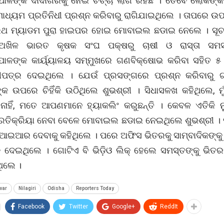
ପାଳଙ୍କ ଦାଦାଗିରିକୁ ନେଇ ଚର୍ଚ୍ଚା ଲାଗି ରହିଛି । ତେବେ ଲୋକଙ୍କ
ଧ୍ୟମ ପ୍ରତିନିଧୀ ପ୍ରଶ୍ନ କରିବାରୁ ରାଗିଯାଇଥିଲେ । ତାପରେ ଉପ
ରଥ ମ୍ୟାଡମ ପୁରା ହାଇପର ହୋଇ ମୋବାଇଲ ଛଡାଇ ନେଲେ । ସୂଚନ
 ଅଖିଳ ଭାରତ କୃଷକ ସଂଘ ପକ୍ଷରୁ ଚାଷୀ ଓ ରାସ୍ତା ସମ
ପାଳଙ୍କ କାର୍ୟ୍ୟାଳୟ ସମ୍ମୁଖରେ ଗଣବିକ୍ଷୋଭ କରିବା ସହିତ ୫
ୀପତ୍ର ଦେଇଥିଲେ । ଯେଉଁ ପ୍ରସଙ୍ଗରେ ପ୍ରଶ୍ନ କରିବାରୁ 
ଙ୍କ ଉପରେ ଚିହିଁକି ଉଠିଥିଲେ ଶୁଭଶ୍ରୀ । ସିଧାସଳଖ କହିଥିଲେ, ମ
ନାହିଁ, ମତେ ଆପଣମାନେ ହ୍ୟାକଲିଂ କରୁଛନ୍ତି । କେବଳ ଏତିକି ନ
୍ରତିକ୍ରିୟା ନେବା ବେଳେ ମୋବାଇଲ ଛଡାଇ ନେଇଥିଲେ ଶୁଭଶ୍ରୀ ।
ଆଇଆର ଦେବାକୁ କହିଥିଲେ । ପରେ ଅଫିସ ଭିତରକୁ ସାମ୍ବାଦିକଙ୍କୁ 
େଇଥିଲେ । ଗୋଟିଏ ବି ଭିଡ଼ିଓ ଲିକ୍ ହେଲେ ସମସ୍ତଙ୍କୁ ଭିତର
ଥିଲେ ।
war
Nilagiri
Odisha
Reporters Today
Facebook
Twitter
Google+
ReddIt