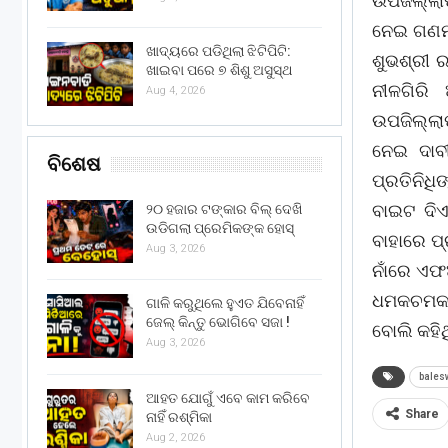
ଉପଜିଲ୍ଲା
ନେଇ ଗଣମା
ଖାଦ୍ୟରେ ପଡିଥିଲା ଝିଟିପିଟି:
ଶୁଭଶ୍ରୀ 
ଖାଇବା ପରେ ୭ ଶିଶୁ ଅସୁସ୍ଥ
ନୀଳଗିରି
Aug 4, 2026
ଉପଜିଲ୍ଲା
ନେଇ ଦାବ
ବିଶେଷ
ପ୍ରତିନିଧି
ବାଇଟ ଦିଏ
୨୦ ହଜାର ଟଙ୍କାର ବିଲ୍ ଦେଖି
ଉଡିଗଲା ପ୍ରେମିକଙ୍କ ହୋସ୍
ବାହାରେ ପ
Aug 3, 2026
ନାଁରେ ଏଫ
ଧମକଚମକ ଦ
ଗାଳି କରୁଥିଲେ ହୁଏତ ଯିବେନାହିଁ
ଜେଲ୍ କିନ୍ତୁ ଭୋଗିବେ ସଜା !
ବୋଲି କହି
Aug 3, 2026
bales
ଆହତ ଯୋଗୁଁ ଏବେ କାମ କରିବେ
Share
ନାହିଁ ରଶ୍ମିକା
Aug 2, 2026