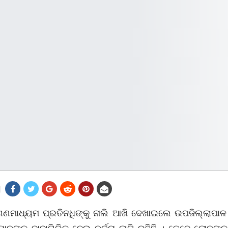
ଣମାଧ୍ୟମ ପ୍ରତିନଧିଙ୍କୁ ନାଲି ଆଖି ଦେଖାଇଲେ ଉପଜିଲ୍ଲାପାଳ 