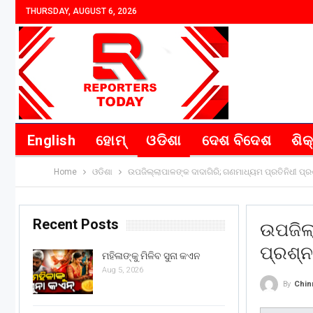
THURSDAY, AUGUST 6, 2026
English
ହୋମ୍
ଓଡିଶା
ଦେଶ ବିଦେଶ
ଶିକ
Home
ଓଡିଶା
ଉପଜିଲ୍ଲାପାଳଙ୍କ ଦାଦାଗିରି; ଗଣମାଧ୍ୟମ ପ୍ରତିନିଧୀ ପ୍ର
Recent Posts
ଉପଜିଲ୍
ପ୍ରଶ୍ନ
ମହିଳାଙ୍କୁ ମିଳିବ ସୁନା କଏନ
Aug 5, 2026
By
Chin