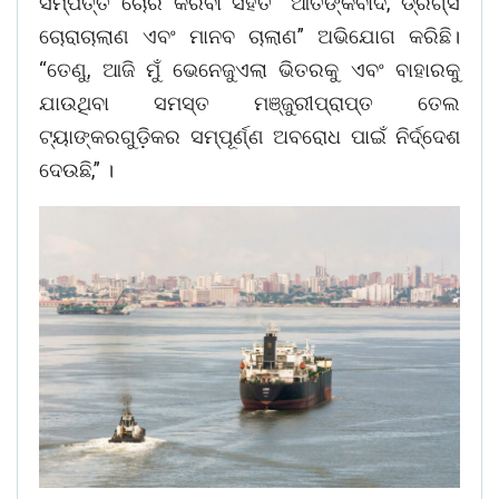
ସମ୍ପତ୍ତି ଚୋରି କରିବା ସହିତ “ଆତଙ୍କବାଦ, ଡ୍ରଗ୍ସ
ଚୋରାଚାଲାଣ ଏବଂ ମାନବ ଚାଲାଣ” ଅଭିଯୋଗ କରିଛି।
“ତେଣୁ, ଆଜି ମୁଁ ଭେନେଜୁଏଲା ଭିତରକୁ ଏବଂ ବାହାରକୁ
ଯାଉଥିବା ସମସ୍ତ ମଞ୍ଜୁରୀପ୍ରାପ୍ତ ତେଲ
ଟ୍ୟାଙ୍କରଗୁଡ଼ିକର ସମ୍ପୂର୍ଣ୍ଣ ଅବରୋଧ ପାଇଁ ନିର୍ଦ୍ଦେଶ
ଦେଉଛି,” ।