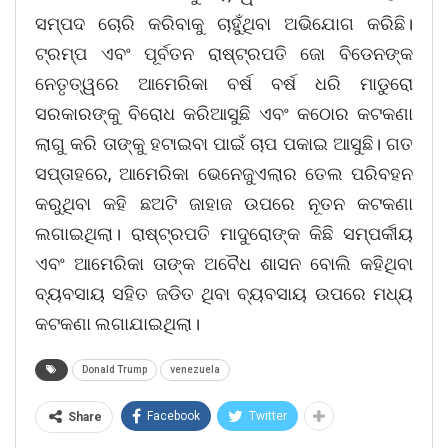
ସମ୍ପଦ ଚୋରି କରିବାକୁ ଚାହୁଁଥିବା ଅଭିଯୋଗ କରିଛି।
ଟ୍ରମ୍ପ ଏବଂ ପୂର୍ବତନ ରାଷ୍ଟ୍ରପତି ଜୋ ବିଡେନଙ୍କ
ନେତୃତ୍ୱରେ ଆମେରିକା ବର୍ଷ ବର୍ଷ ଧରି ମାଡୁରୋ
ସରକାରଙ୍କୁ ବିରୋଧ କରିଆସୁଛି ଏବଂ କଠୋର କଟକଣା
ଲାଗୁ କରି ତାଙ୍କୁ ହଟାଇବା ପାଇଁ ଚାପ ପକାଇ ଆସୁଛି। ଗତ
ସପ୍ତାହରେ, ଆମେରିକା ଭେନେଜୁଏଲାର ତେଲ ପରିବହନ
କରୁଥିବା କହି ଛଅଟି ଜାହାଜ ଉପରେ ନୂତନ କଟକଣା
ଲଗାଇଥିଲା। ରାଷ୍ଟ୍ରପତି ମାଦୁରୋଙ୍କ କିଛି ସମ୍ପର୍କୀୟ
ଏବଂ ଆମେରିକା ତାଙ୍କ ଅବୈଧ ଶାସନ ବୋଲି କହିଥିବା
ବ୍ୟବସାୟ ସହିତ ଜଡିତ ଥିବା ବ୍ୟବସାୟ ଉପରେ ମଧ୍ୟ
କଟକଣା ଲଗାଯାଇଥିଲା।
Donald Trump
venezuela
Facebook
Twitter
Share