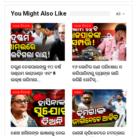
You Might Also Like
All
ଦେଶ ବିଦେଶ
ଦେଶ ବିଦେଶ
ତରୁଣ ତେଜପାଲଙ୍କୁ ୧୦ ବର୍ଷ
୧୬ କୋଟିର ଋଣ ପରିଷୋଧ ନ
ସଶ୍ରମ କାରାଦଣ୍ଡ ଏବଂ ₹୫
କରିପାରିବାରୁ ବ୍ୟାଙ୍କ ଜାରି
ଲକ୍ଷ ଜରିମାନା…
କରିଛି ନୋଟିସ୍…
ଦେଶ ବିଦେଶ
ଖେଳ
ଶେଖ ହାସିନାଙ୍କ ଭାଷଣକୁ ନେଇ
ରଣଜୀ କ୍ରିକେଟରେ ଚମତ୍କାର