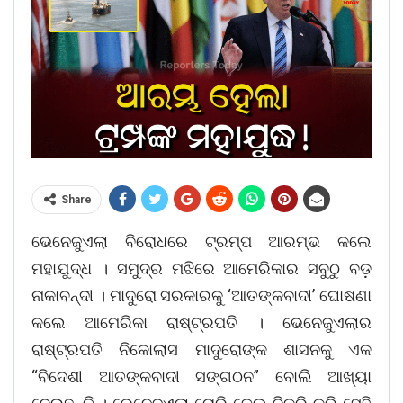
Share
ଭେନେଜୁଏଲା ବିରୋଧରେ ଟ୍ରମ୍ପ ଆରମ୍ଭ କଲେ
ମହାଯୁଦ୍ଧ । ସମୁଦ୍ର ମଝିରେ ଆମେରିକାର ସବୁଠୁ ବଡ଼
ନାକାବନ୍ଦୀ । ମାଦୁରୋ ସରକାରକୁ ‘ଆତଙ୍କବାଦୀ’ ଘୋଷଣା
କଲେ ଆମେରିକା ରାଷ୍ଟ୍ରପତି । ଭେନେଜୁଏଲାର
ରାଷ୍ଟ୍ରପତି ନିକୋଲାସ ମାଦୁରୋଙ୍କ ଶାସନକୁ ଏକ
“ବିଦେଶୀ ଆତଙ୍କବାଦୀ ସଙ୍ଗଠନ” ବୋଲି ଆଖ୍ୟା