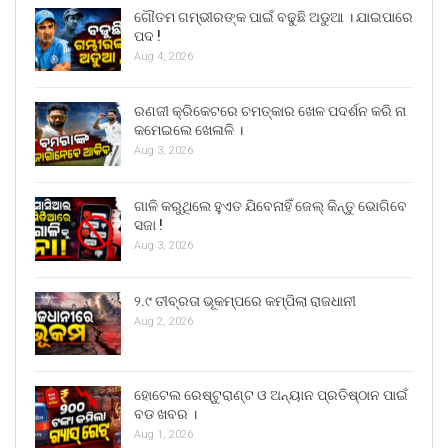
ଗୌତମ ଗମ୍ଭୀରଙ୍କ ପାଇଁ ବଢୁଛି ଅଡୁଆ । ଯାଇପାରେ
ପଦ !
Aug 4, 2026
ରଣଜୀ କ୍ରିକେଟରେ ଚମତ୍କାର ଖେଳ ପଦର୍ଶନ କରି ନା
କମେଇଲେ ଖେଳାଳି ।
Aug 3, 2026
ଗାଳି କରୁଥିଲେ ହୁଏତ ଯିବେନାହିଁ ଜେଲ୍ କିନ୍ତୁ ଭୋଗିବେ
ସଜା !
Aug 3, 2026
୨.୯ ତୀବ୍ରତା ଭୂକମ୍ପରେ କମ୍ପିଲା ରାଜଧାନୀ
Aug 2, 2026
ହୋଟେଲ ରେଷ୍ଟୁରାଣ୍ଟ ଓ ଅନ୍ୟାନ ପ୍ରତିଷ୍ଠାନ ପାଇଁ
ବଡ ଖବର ।
Aug 1, 2026