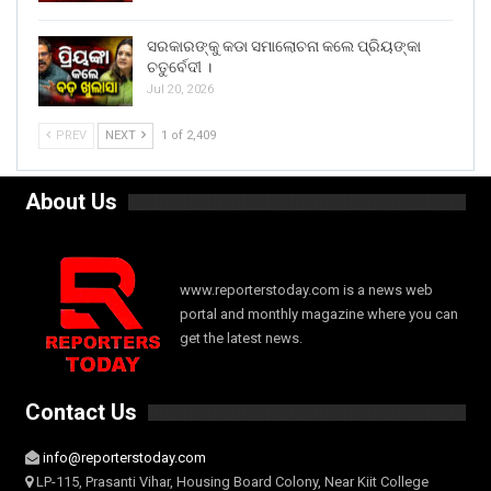
ସରକାରଙ୍କୁ କଡା ସମାଲୋଚନା କଲେ ପ୍ରିୟଙ୍କା
ଚତୁର୍ବେଦୀ ।
Jul 20, 2026
PREV
NEXT
1 of 2,409
About Us
www.reporterstoday.com is a news web
portal and monthly magazine where you can
get the latest news.
Contact Us
info@reporterstoday.com
LP-115, Prasanti Vihar, Housing Board Colony, Near Kiit College