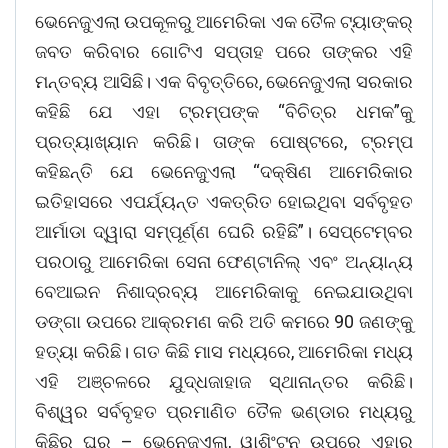
ଭେନେଜୁଏଲା ଉପକୂଳରୁ ଆମେରିକା ଏକ ତୈଳ ଟ୍ୟାଙ୍କର୍
ଜବତ କରିବାର ଗୋଟିଏ ସପ୍ତାହ ପରେ ତାଙ୍କର ଏହି
ମନ୍ତବ୍ୟ ଆସିଛି। ଏକ ବିବୃତ୍ତିରେ, ଭେନେଜୁଏଲା ସରକାର
କହିଛି ଯେ ଏହା ଟ୍ରମ୍ପଙ୍କ “ବିଚିତ୍ର ଧମକ”କୁ
ପ୍ରତ୍ୟାଖ୍ୟାନ କରିଛି। ତାଙ୍କ ପୋଷ୍ଟରେ, ଟ୍ରମ୍ପ
କହିଛନ୍ତି ଯେ ଭେନେଜୁଏଲା “ଦକ୍ଷିଣ ଆମେରିକାର
ଇତିହାସରେ ଏପର୍ଯ୍ୟନ୍ତ ଏକତ୍ରିତ ହୋଇଥିବା ସର୍ବବୃହତ
ଆର୍ମାଡା ଦ୍ୱାରା ସମ୍ପୂର୍ଣ୍ଣ ଘେରି ରହିଛି”। ସେପ୍ଟେମ୍ବର
ପରଠାରୁ ଆମେରିକା ସେନା ଫେଣ୍ଟାନିଲ୍ ଏବଂ ଅନ୍ୟାନ୍ୟ
ବେଆଇନ ନିଶାଦ୍ରବ୍ୟ ଆମେରିକାକୁ ନେଇଯାଉଥିବା
ଡଙ୍ଗା ଉପରେ ଆକ୍ରମଣ କରି ଅତି କମରେ 90 ଜଣଙ୍କୁ
ହତ୍ୟା କରିଛି। ଗତ କିଛି ମାସ ମଧ୍ୟରେ, ଆମେରିକା ମଧ୍ୟ
ଏହି ଅଞ୍ଚଳରେ ଯୁଦ୍ଧଜାହାଜ ସ୍ଥାନାନ୍ତର କରିଛି।
ବିଶ୍ୱର ସର୍ବବୃହତ ପ୍ରମାଣିତ ତୈଳ ଭଣ୍ଡାର ମଧ୍ୟରୁ
କିଛିର ଘର – ଭେନେଜୁଏଲା, ୱାଶିଂଟନ ଉପରେ ଏହାର