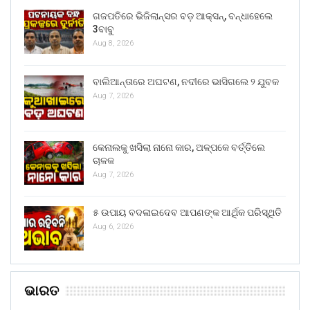
ଗଜପତିରେ ଭିଜିଲାନ୍ସର ବଡ଼ ଆକ୍ସନ୍, ବନ୍ଧାହେଲେ
3ବାବୁ
Aug 8, 2026
ବାଲିଆନ୍ତାରେ ଅଘଟଣ, ନଦୀରେ ଭାସିଗଲେ ୨ ଯୁବକ
Aug 7, 2026
କେନାଲକୁ ଖସିଲା ନାନୋ କାର, ଅଳ୍ପକେ ବର୍ତ୍ତିଲେ
ଚାଳକ
Aug 7, 2026
୫ ଉପାୟ ବଦଳାଇଦେବ ଆପଣଙ୍କ ଆର୍ଥିକ ପରିସ୍ଥିତି
Aug 6, 2026
ଭାରତ