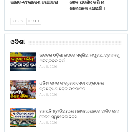
ଭାରତ-ବାଂଲାଦେଶ ଟଣାଓଟରା
ଖେଳ ପଦର୍ଶନ କରି ନା
କମେଇଲେ ଖେଳାଳି ।
PREV
NEXT
ଓଡିଶା
ଉତ୍ତର ଓଡ଼ିଶା ଉପରେ ସକ୍ରିୟ ଲଘୁଚାପ, ପ୍ରବଳରୁ
ଅତିପ୍ରବଳ ବର୍ଷା…
Aug 8, 2026
ଓଡିଶା ଜନତା କଂଗ୍ରେସ ସେବା ସଙ୍ଗଠନର
ପ୍ରଶିକ୍ଷଣ ଶିବିର ଉଦଘାଟିତ
Aug 8, 2026
ଗଜପତି ଷ୍ଟାଡିୟମରେ ମହାସମାରୋହରେ ପାଳିତ ହେବ
୮୦ତମ ସ୍ୱାଧୀନତା ଦିବସ
Aug 8, 2026