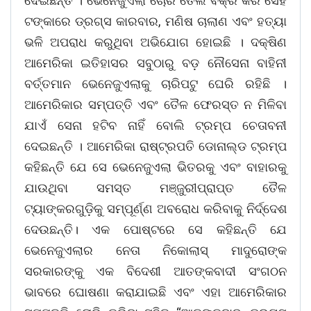
ଦେଇଛନ୍ତି । ଭେନେଜୁଏଲା ଚୋରି ତେଲ ବିକ୍ରି କରି ସେହି
ଟଙ୍କାରେ ଡ୍ରଗ୍ସ କାରବାର, ମଣିଷ ଚାଲାଣ ଏବଂ ହତ୍ୟା
ଭଳି ଅପରାଧ କରୁଥିବା ଅଭିଯୋଗ ହୋଇଛି । ଦକ୍ଷିଣ
ଆମେରିକା ଇତିହାସର ସବୁଠାରୁ ବଡ଼ ନୌସେନା ବାହିନୀ
ବର୍ତ୍ତମାନ ଭେନେଜୁଏଲାକୁ ଚାରିପଟୁ ଘେରି ରହିଛି ।
ଆମେରିକାର ସମ୍ପତ୍ତି ଏବଂ ତୈଳ ଫେରସ୍ତ ନ ମିଳିବା
ଯାଏଁ ସେନା ହଟିବ ନାହିଁ ବୋଲି ଟ୍ରମ୍ପ ଚେତାବନୀ
ଦେଇଛନ୍ତି । ଆମେରିକା ରାଷ୍ଟ୍ରପତି ଡୋନାଲ୍ଡ ଟ୍ରମ୍ପ
କହିଛନ୍ତି ଯେ ସେ ଭେନେଜୁଏଲା ଭିତରକୁ ଏବଂ ବାହାରକୁ
ଯାଉଥିବା ସମସ୍ତ ମଞ୍ଜୁରୀପ୍ରାପ୍ତ ତୈଳ
ଟ୍ୟାଙ୍କରଗୁଡ଼ିକୁ ସମ୍ପୂର୍ଣ୍ଣ ଅବରୋଧ କରିବାକୁ ନିର୍ଦ୍ଦେଶ
ଦେଉଛନ୍ତି। ଏକ ପୋଷ୍ଟରେ ସେ କହିଛନ୍ତି ଯେ
ଭେନେଜୁଏଲାର ନେତା ନିକୋଲାସ୍ ମାଦୁରୋଙ୍କ
ସରକାରଙ୍କୁ ଏକ ବିଦେଶୀ ଆତଙ୍କବାଦୀ ସଂଗଠନ
ଭାବରେ ଘୋଷଣା କରାଯାଇଛି ଏବଂ ଏହା ଆମେରିକାର