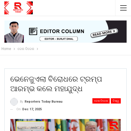
Home
ଦେଶ ବିଦେଶ
ଭେନେଜୁଏଲା ବିରୋଧରେ ଟ୍ରମ୍ପ
ଆରମ୍ଭ କଲେ ମହାଯୁଦ୍ଧ
ଦେଶ ବିଦେଶ
ବିଶ୍ୱ
By
Reporters Today Bureau
On
Dec 17, 2025