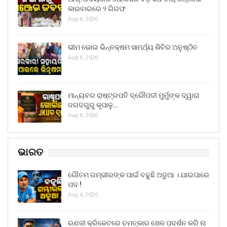
କାରବାରରେ ୨ ଗିରଫ
Aug 6, 2026
ଭୀମ ଭୋଇ ଭିନ୍ନକ୍ଷମ ସାମର୍ଥ୍ୟ ଶିବିର ଅନୁଷ୍ଠିତ
Aug 6, 2026
ମାନ୍ୟବର ରାଷ୍ଟ୍ରପତି ଦ୍ରୌପଦୀ ମୁର୍ମୁଙ୍କ ଦ୍ୱାରା
ଜଗଦଗୁରୁ କୃପାଳୁ…
Aug 6, 2026
ଭାରତ
ଗୌତମ ଗମ୍ଭୀରଙ୍କ ପାଇଁ ବଢୁଛି ଅଡୁଆ । ଯାଇପାରେ
ପଦ !
Aug 4, 2026
ରଣଜୀ କ୍ରିକେଟରେ ଚମତ୍କାର ଖେଳ ପଦର୍ଶନ କରି ନା