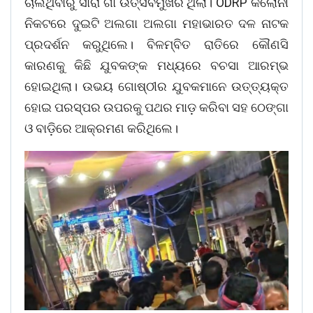
ଚାଲିଥିବାରୁ ସାରା ଗାଁ ଉତ୍ସବମୁଖର ଥିଲା। ODRP କଲୋନୀ
ନିକଟରେ ଦୁଇଟି ଅଲଗା ଅଲଗା ମହାଭାରତ ଦଳ ନାଟକ
ପ୍ରଦର୍ଶନ କରୁଥିଲେ। ବିଳମ୍ବିତ ରାତିରେ କୌଣସି
କାରଣକୁ କିଛି ଯୁବକଙ୍କ ମଧ୍ୟରେ ବଚସା ଆରମ୍ଭ
ହୋଇଥିଲା। ଉଭୟ ଗୋଷ୍ଠୀର ଯୁବକମାନେ ଉତ୍ତ୍ୟକ୍ତ
ହୋଇ ପରସ୍ପର ଉପରକୁ ପଥର ମାଡ଼ କରିବା ସହ ଠେଙ୍ଗା
ଓ ବାଡ଼ିରେ ଆକ୍ରମଣ କରିଥିଲେ।