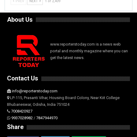
PREV
NEXT
1 of 2,409
About Us
www.reporterstoday.com is a news web
portal and monthly magazine where you can
get the latest news.
Contact Us
info@reporterstoday.com
LP-115, Prasanti Vihar, Housing Board Colony, Near Kiit College
Bhubaneswar, Odisha, India 751024
7008420927
9937028982
/
7847944970
Share