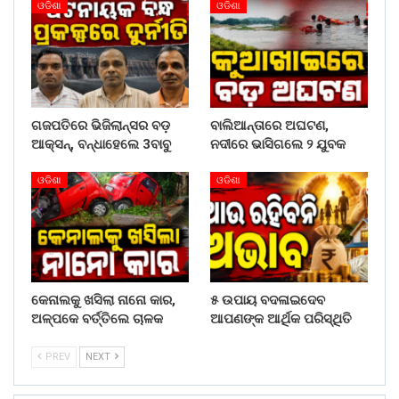
ଓଡିଶା
ଓଡିଶା
ଗଜପତିରେ ଭିଜିଲାନ୍ସର ବଡ଼
ବାଲିଆନ୍ତାରେ ଅଘଟଣ,
ଆକ୍ସନ୍, ବନ୍ଧାହେଲେ 3ବାବୁ
ନଦୀରେ ଭାସିଗଲେ ୨ ଯୁବକ
ଓଡିଶା
ଓଡିଶା
କେନାଲକୁ ଖସିଲା ନାନୋ କାର,
୫ ଉପାୟ ବଦଳାଇଦେବ
ଅଳ୍ପକେ ବର୍ତ୍ତିଲେ ଚାଳକ
ଆପଣଙ୍କ ଆର୍ଥିକ ପରିସ୍ଥିତି
PREV
NEXT