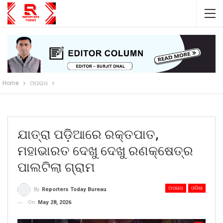
Home
ଅପରାଧ
ଯାତ୍ରା ପଡ଼ିଆରେ ରକ୍ତପାତ,
ମହାଭାରତ ଦେଖୁ ଦେଖୁ ରଣକ୍ଷେତ୍ର
ପାଲଟିଲା ଗ୍ରାମ
ଅପରାଧ
ଓଡିଶା
By
Reporters Today Bureau
On
May 28, 2026