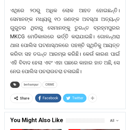
ଏଥିରେ ୨୦ରୁ ଅଧିକ ଲୋକ ଆହତ ହୋଇଛନ୍ତି।
ସେମାନଙ୍କ ମଧ୍ୟରୁ ୧୦ ଜଣଙ୍କ ଅବସ୍ଥା ଅତ୍ୟନ୍ତ
ଗୁରୁତର ଥିବାରୁ ସେମାନଙ୍କୁ ତୁରନ୍ତ ବ୍ରହ୍ମପୁରର
MKCG ମେଡିକାଲରେ ଭର୍ତ୍ତି କରାଯାଇଛି। ଗୋଳନ୍ଥରା
ଥାନା ପୋଲିସ ଘଟଣାସ୍ଥଳରେ ପହଞ୍ଚି ସ୍ଥିତିକୁ ଆୟତ୍ତ
କରିବା ସହ ତଦନ୍ତ ଆରମ୍ଭ କରିଛି। କେଉଁ କାରଣ ପାଇଁ
ଏହି ବିବାଦ ହେଲା ଏବଂ ଏହା ପଛରେ କାହାର ହାତ ଅଛି, ସେ
ନେଇ ପୋଲିସ ପଚରାଉଚରା ଚଳାଇଛି।
berhampur
CRIME
Facebook
Twitter
Share
You Might Also Like
All