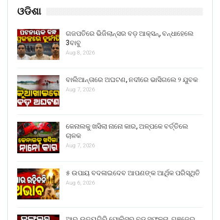
ଓଡିଶା
ଗଜପତିରେ ଭିଜିଲାନ୍ସର ବଡ଼ ଆକ୍ସନ୍, ବନ୍ଧାହେଲେ
3ବାବୁ
Aug 8, 2026
ବାଲିଆନ୍ତାରେ ଅଘଟଣ, ନଦୀରେ ଭାସିଗଲେ ୨ ଯୁବକ
Aug 7, 2026
କେନାଲକୁ ଖସିଲା ନାନୋ କାର, ଅଳ୍ପକେ ବର୍ତ୍ତିଲେ
ଚାଳକ
Aug 7, 2026
୫ ଉପାୟ ବଦଳାଇଦେବ ଆପଣଙ୍କ ଆର୍ଥିକ ପରିସ୍ଥିତି
Aug 6, 2026
ଆର୍.ଉଦୟଗିରି ପୋଲିସର ବଡ଼ ସଫଳତା, ଗଞ୍ଜେଇ