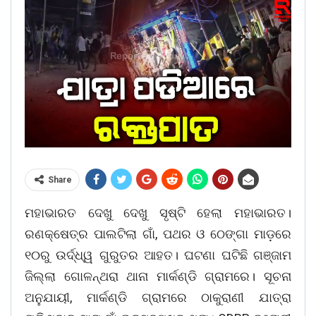
Share
ମହାଭାରତ ଦେଖୁ ଦେଖୁ ସୃଷ୍ଟି ହେଲା ମହାଭାରତ।
ରଣକ୍ଷେତ୍ର ପାଲଟିଲା ଗାଁ, ପଥର ଓ ଠେଙ୍ଗା ମାଡ଼ରେ
୧୦ରୁ ଉର୍ଦ୍ଧ୍ୱ ଗୁରୁତର ଆହତ। ଘଟଣା ଘଟିଛି ଗଞ୍ଜାମ
ଜିଲ୍ଲା ଗୋଳନ୍ଥରା ଥାନା ମାର୍କଣ୍ଡି ଗ୍ରାମରେ। ସୂଚନା
ଅନୁଯାୟୀ, ମାର୍କଣ୍ଡି ଗ୍ରାମରେ ଠାକୁରାଣୀ ଯାତ୍ରା