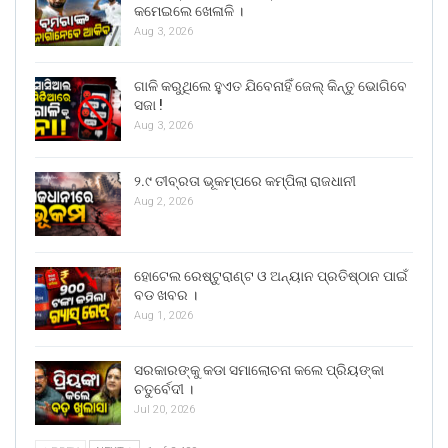
କମେଇଲେ ଖେଳାଳି ।
Aug 3, 2026
ଗାଳି କରୁଥିଲେ ହୁଏତ ଯିବେନାହିଁ ଜେଲ୍ କିନ୍ତୁ ଭୋଗିବେ
ସଜା !
Aug 3, 2026
୨.୯ ତୀବ୍ରତା ଭୂକମ୍ପରେ କମ୍ପିଲା ରାଜଧାନୀ
Aug 2, 2026
ହୋଟେଲ ରେଷ୍ଟୁରାଣ୍ଟ ଓ ଅନ୍ୟାନ ପ୍ରତିଷ୍ଠାନ ପାଇଁ
ବଡ ଖବର ।
Aug 1, 2026
ସରକାରଙ୍କୁ କଡା ସମାଲୋଚନା କଲେ ପ୍ରିୟଙ୍କା
ଚତୁର୍ବେଦୀ ।
Jul 20, 2026