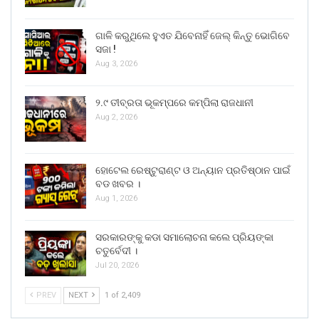
ଗାଳି କରୁଥିଲେ ହୁଏତ ଯିବେନାହିଁ ଜେଲ୍ କିନ୍ତୁ ଭୋଗିବେ
ସଜା !
Aug 3, 2026
୨.୯ ତୀବ୍ରତା ଭୂକମ୍ପରେ କମ୍ପିଲା ରାଜଧାନୀ
Aug 2, 2026
ହୋଟେଲ ରେଷ୍ଟୁରାଣ୍ଟ ଓ ଅନ୍ୟାନ ପ୍ରତିଷ୍ଠାନ ପାଇଁ
ବଡ ଖବର ।
Aug 1, 2026
ସରକାରଙ୍କୁ କଡା ସମାଲୋଚନା କଲେ ପ୍ରିୟଙ୍କା
ଚତୁର୍ବେଦୀ ।
Jul 20, 2026
PREV
NEXT
1 of 2,409