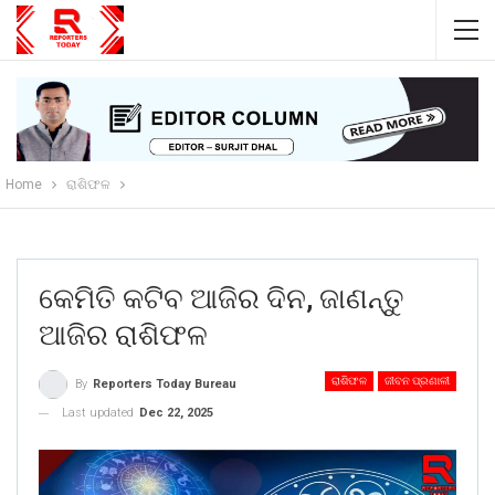
Home
ରାଶିଫଳ
କେମିତି କଟିବ ଆଜିର ଦିନ, ଜାଣନ୍ତୁ
ଆଜିର ରାଶିଫଳ
ରାଶିଫଳ
ଜୀବନ ପ୍ରଣାଳୀ
By
Reporters Today Bureau
Last updated
Dec 22, 2025