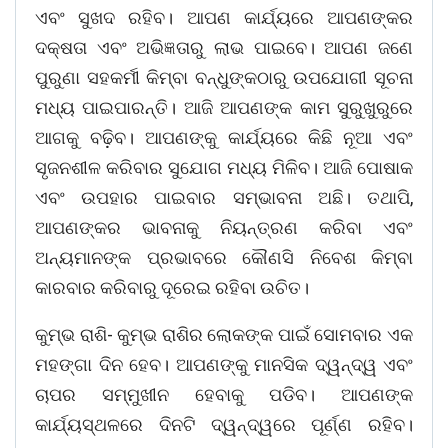
ଏବଂ ସୁଖଦ ରହିବ। ଆପଣ କାର୍ଯ୍ୟରେ ଆପଣଙ୍କର
ଦକ୍ଷତା ଏବଂ ଅଭିଜ୍ଞତାରୁ ଲାଭ ପାଇବେ। ଆପଣ ଜଣେ
ପୁରୁଣା ସହକର୍ମୀ କିମ୍ବା ବନ୍ଧୁଙ୍କଠାରୁ ଉପଯୋଗୀ ସୂଚନା
ମଧ୍ୟ ପାଇପାରନ୍ତି। ଆଜି ଆପଣଙ୍କ କାମ ସୁରୁଖୁରୁରେ
ଆଗକୁ ବଢ଼ିବ। ଆପଣଙ୍କୁ କାର୍ଯ୍ୟରେ କିଛି ନୂଆ ଏବଂ
ସୃଜନଶୀଳ କରିବାର ସୁଯୋଗ ମଧ୍ୟ ମିଳିବ। ଆଜି ପୋଷାକ
ଏବଂ ଉପହାର ପାଇବାର ସମ୍ଭାବନା ଅଛି। ତଥାପି,
ଆପଣଙ୍କର ଭାବନାକୁ ନିୟନ୍ତ୍ରଣ କରିବା ଏବଂ
ଅନ୍ୟମାନଙ୍କ ପ୍ରଭାବରେ କୌଣସି ନିବେଶ କିମ୍ବା
କାରବାର କରିବାରୁ ଦୂରେଇ ରହିବା ଉଚିତ।
କୁମ୍ଭ ରାଶି- କୁମ୍ଭ ରାଶିର ଲୋକଙ୍କ ପାଇଁ ସୋମବାର ଏକ
ମହଙ୍ଗା ଦିନ ହେବ। ଆପଣଙ୍କୁ ମାନସିକ ଦ୍ୱନ୍ଦ୍ୱ ଏବଂ
ଚାପର ସମ୍ମୁଖୀନ ହେବାକୁ ପଡିବ। ଆପଣଙ୍କ
କାର୍ଯ୍ୟସ୍ଥଳରେ ଦିନଟି ଦ୍ୱନ୍ଦ୍ୱରେ ପୂର୍ଣ୍ଣ ରହିବ।