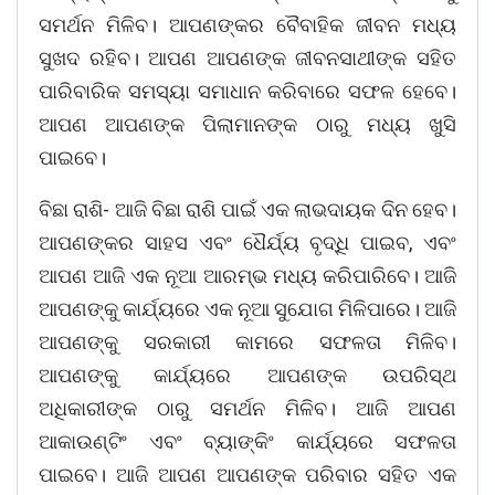
ସମର୍ଥନ ମିଳିବ। ଆପଣଙ୍କର ବୈବାହିକ ଜୀବନ ମଧ୍ୟ
ସୁଖଦ ରହିବ। ଆପଣ ଆପଣଙ୍କ ଜୀବନସାଥୀଙ୍କ ସହିତ
ପାରିବାରିକ ସମସ୍ୟା ସମାଧାନ କରିବାରେ ସଫଳ ହେବେ।
ଆପଣ ଆପଣଙ୍କ ପିଲାମାନଙ୍କ ଠାରୁ ମଧ୍ୟ ଖୁସି
ପାଇବେ।
ବିଛା ରାଶି- ଆଜି ବିଛା ରାଶି ପାଇଁ ଏକ ଲାଭଦାୟକ ଦିନ ହେବ।
ଆପଣଙ୍କର ସାହସ ଏବଂ ଧୈର୍ଯ୍ୟ ବୃଦ୍ଧି ପାଇବ, ଏବଂ
ଆପଣ ଆଜି ଏକ ନୂଆ ଆରମ୍ଭ ମଧ୍ୟ କରିପାରିବେ। ଆଜି
ଆପଣଙ୍କୁ କାର୍ଯ୍ୟରେ ଏକ ନୂଆ ସୁଯୋଗ ମିଳିପାରେ। ଆଜି
ଆପଣଙ୍କୁ ସରକାରୀ କାମରେ ସଫଳତା ମିଳିବ।
ଆପଣଙ୍କୁ କାର୍ଯ୍ୟରେ ଆପଣଙ୍କ ଉପରିସ୍ଥ
ଅଧିକାରୀଙ୍କ ଠାରୁ ସମର୍ଥନ ମିଳିବ। ଆଜି ଆପଣ
ଆକାଉଣ୍ଟିଂ ଏବଂ ବ୍ୟାଙ୍କିଂ କାର୍ଯ୍ୟରେ ସଫଳତା
ପାଇବେ। ଆଜି ଆପଣ ଆପଣଙ୍କ ପରିବାର ସହିତ ଏକ