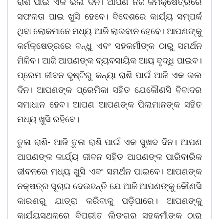
ରାଶି ପାଇଁ ଏକ ଭଲ ଦିନ। ଆପଣ ନିଜ କର୍ମକ୍ଷେତ୍ରରେ
ସଫଳତା ପାଇ ଖୁସି ହେବେ। ବିଦେଶରେ କାର୍ଯ୍ୟ ସମ୍ପର୍କ
ଥିବା ଲୋକମାନେ ମଧ୍ୟ ଆଜି ଲାଭବାନ ହେବେ। ଆପଣଙ୍କୁ
କର୍ମକ୍ଷେତ୍ରରେ ବନ୍ଧୁ ଏବଂ ସହକର୍ମୀଙ୍କ ଠାରୁ ସମର୍ଥନ
ମିଳିବ। ଆଜି ଆପଣଙ୍କ ବ୍ୟବସାୟିକ ଆୟ ବୃଦ୍ଧି ପାଇବ।
ପ୍ରେମ ଜୀବନ ଦୃଷ୍ଟିରୁ କନ୍ୟା ରାଶି ପାଇଁ ଆଜି ଏକ ଭଲ
ଦିନ। ଆପଣଙ୍କ ପ୍ରେମିକା ସହିତ ଯେକୌଣସି ବିବାଦର
ସମାଧାନ ହେବ। ଆପଣ ଆପଣଙ୍କ ପିଲାମାନଙ୍କ ସହିତ
ମଧ୍ୟ ଖୁସି ରହିବେ।
ତୁଳା ରାଶି- ଆଜି ତୁଳା ରାଶି ପାଇଁ ଏକ ସୁଖଦ ଦିନ। ଆପଣ
ଆପଣଙ୍କ କାର୍ଯ୍ୟ ଜୀବନ ସହିତ ଆପଣଙ୍କ ପାରିବାରିକ
ଜୀବନରେ ମଧ୍ୟ ଖୁସି ଏବଂ ସମର୍ଥନ ପାଇବେ। ଆପଣଙ୍କ
ନକ୍ଷତ୍ର ସୂଚାଇ ଦେଉଛନ୍ତି ଯେ ଆଜି ଆପଣଙ୍କୁ କୌଣସି
କାରଣରୁ ଯାତ୍ରା କରିବାକୁ ପଡ଼ିପାରେ। ଆପଣଙ୍କୁ
କାର୍ଯ୍ୟସ୍ଥଳରେ ବିପରୀତ ଲିଙ୍ଗର ସହକର୍ମୀଙ୍କ ଠାରୁ