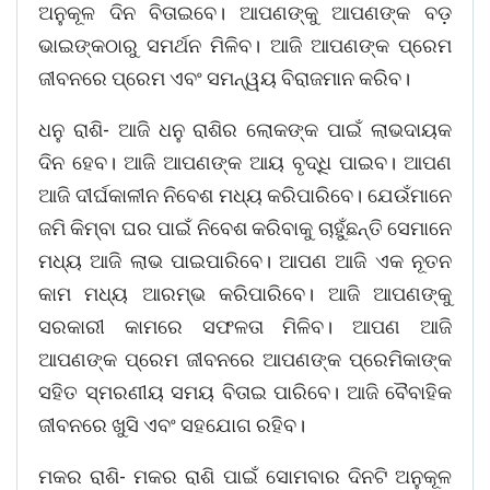
ଅନୁକୂଳ ଦିନ ବିତାଇବେ। ଆପଣଙ୍କୁ ଆପଣଙ୍କ ବଡ଼
ଭାଇଙ୍କଠାରୁ ସମର୍ଥନ ମିଳିବ। ଆଜି ଆପଣଙ୍କ ପ୍ରେମ
ଜୀବନରେ ପ୍ରେମ ଏବଂ ସମନ୍ୱୟ ବିରାଜମାନ କରିବ।
ଧନୁ ରାଶି- ଆଜି ଧନୁ ରାଶିର ଲୋକଙ୍କ ପାଇଁ ଲାଭଦାୟକ
ଦିନ ହେବ। ଆଜି ଆପଣଙ୍କ ଆୟ ବୃଦ୍ଧି ପାଇବ। ଆପଣ
ଆଜି ଦୀର୍ଘକାଳୀନ ନିବେଶ ମଧ୍ୟ କରିପାରିବେ। ଯେଉଁମାନେ
ଜମି କିମ୍ବା ଘର ପାଇଁ ନିବେଶ କରିବାକୁ ଚାହୁଁଛନ୍ତି ସେମାନେ
ମଧ୍ୟ ଆଜି ଲାଭ ପାଇପାରିବେ। ଆପଣ ଆଜି ଏକ ନୂତନ
କାମ ମଧ୍ୟ ଆରମ୍ଭ କରିପାରିବେ। ଆଜି ଆପଣଙ୍କୁ
ସରକାରୀ କାମରେ ସଫଳତା ମିଳିବ। ଆପଣ ଆଜି
ଆପଣଙ୍କ ପ୍ରେମ ଜୀବନରେ ଆପଣଙ୍କ ପ୍ରେମିକାଙ୍କ
ସହିତ ସ୍ମରଣୀୟ ସମୟ ବିତାଇ ପାରିବେ। ଆଜି ବୈବାହିକ
ଜୀବନରେ ଖୁସି ଏବଂ ସହଯୋଗ ରହିବ।
ମକର ରାଶି- ମକର ରାଶି ପାଇଁ ସୋମବାର ଦିନଟି ଅନୁକୂଳ