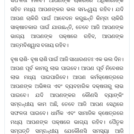
ସଫଳତା ମିଳିବ। ଆପଣଙ୍କ ଚାକିରିରେ ଅଧିକାରୀଙ୍କ
ସହିତ ମଧ୍ୟ ଆପଣଙ୍କର ଭଲ ସମନ୍ୱୟ ରହିବ। ଯଦି
ଆପଣ ଚାକିରି ପାଇଁ ଆବେଦନ କରୁଛନ୍ତି କିମ୍ବା ଚାକିରି
ସାକ୍ଷାତକାର ପାଇଁ ଯାଉଛନ୍ତି, ତେବେ ଆଜି ଆପଣଙ୍କ
ଭାଗ୍ୟ ଆପଣଙ୍କ ପକ୍ଷରେ ରହିବ, ଆପଣଙ୍କ
ଆତ୍ମବିଶ୍ୱାସ ବଜାୟ ରହିବ।
ବୃଷ ରାଶି- ବୃଷ ରାଶି ପାଇଁ ଆଜି ସାଧାରଣତଃ ଏକ ଭଲ ଦିନ।
ଆପଣ ପୂର୍ବ କାମରୁ ଲାଭ ପାଇବେ। ଆପଣ ପୂର୍ବ ନିବେଶର
ଲାଭ ମଧ୍ୟ ପାଇପାରିବେ। ଆପଣ କର୍ମକ୍ଷେତ୍ରରେ
ଆପଣଙ୍କ ଅଭିଜ୍ଞତା ଏବଂ ବ୍ୟବହାରିକ ଦକ୍ଷତାରୁ ଲାଭ
ପାଇବେ। ଯଦି ଆପଣଙ୍କର କୌଣସି ବ୍ୟାଙ୍କିଂ
ସମ୍ବନ୍ଧୀୟ କାମ ଅଛି, ତେବେ ଆଜି ଆପଣ ସେଥିରେ
ସଫଳତା ପାଇବେ। ଧାର୍ମିକ ଏବଂ ସାମାଜିକ କ୍ଷେତ୍ରରେ
ମଧ୍ୟ ଆପଣଙ୍କ ପକ୍ଷରେ ଭାଗ୍ୟ ରହିବ। ପୈତୃକ
ସମ୍ପତ୍ତି ସମ୍ବନ୍ଧୀୟ ଯେକୌଣସି ସମସ୍ୟା ଆଜି