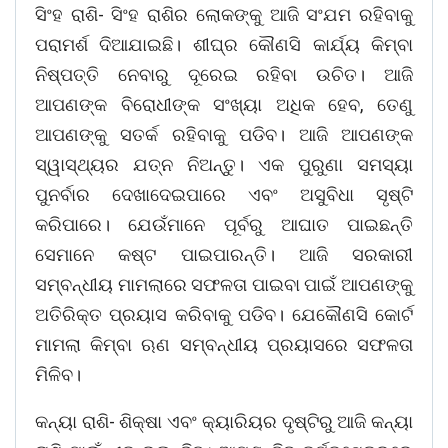
ସିଂହ ରାଶି- ସିଂହ ରାଶିର ଲୋକଙ୍କୁ ଆଜି ସଂଯମ ରହିବାକୁ
ପରାମର୍ଶ ଦିଆଯାଇଛି। ଶୀଘ୍ର କୌଣସି କାର୍ଯ୍ୟ କିମ୍ବା
ନିଷ୍ପତ୍ତି ନେବାରୁ ଦୂରେଇ ରହିବା ଉଚିତ। ଆଜି
ଆପଣଙ୍କ ବିରୋଧୀଙ୍କ ସଂଖ୍ୟା ଅଧିକ ହେବ, ତେଣୁ
ଆପଣଙ୍କୁ ସତର୍କ ରହିବାକୁ ପଡିବ। ଆଜି ଆପଣଙ୍କ
ସ୍ୱାସ୍ଥ୍ୟର ଯତ୍ନ ନିଅନ୍ତୁ। ଏକ ପୁରୁଣା ସମସ୍ୟା
ପୁନର୍ବାର ଦେଖାଦେଇପାରେ ଏବଂ ଅସୁବିଧା ସୃଷ୍ଟି
କରିପାରେ। ଯେଉଁମାନେ ପୂର୍ବରୁ ଆଘାତ ପାଇଛନ୍ତି
ସେମାନେ କଷ୍ଟ ପାଇପାରନ୍ତି। ଆଜି ସରକାରୀ
ସମ୍ବନ୍ଧୀୟ ମାମଲାରେ ସଫଳତା ପାଇବା ପାଇଁ ଆପଣଙ୍କୁ
ଅତିରିକ୍ତ ପ୍ରୟାସ କରିବାକୁ ପଡିବ। ଯେକୌଣସି କୋର୍ଟ
ମାମଲା କିମ୍ବା ଋଣ ସମ୍ବନ୍ଧୀୟ ପ୍ରୟାସରେ ସଫଳତା
ମିଳିବ।
କନ୍ୟା ରାଶି- ଶିକ୍ଷା ଏବଂ କ୍ୟାରିୟର ଦୃଷ୍ଟିରୁ ଆଜି କନ୍ୟା