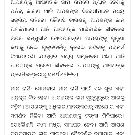
ଆପଣଙ୍କୁ ଆପଣଙ୍କ କାମ ଉପରେ ଧ୍ୟାନ ଦେବାକୁ
ପଡିବ, କାରଣ ଆଜି ଆପଣଙ୍କ ବିରୋଧୀମାନେ ମଧ୍ୟ
ସକ୍ରିୟ ରହିବେ। କୌଣସି କାରଣରୁ ଆପଣଙ୍କ କାମ
ଅଟକିପାରେ। ଆଜି ଆପଣଙ୍କ ପାରିବାରିକ ଜୀବନରେ
ଚାପର ସମ୍ମୁଖୀନ ହୋଇପାରନ୍ତି। ଆପଣଙ୍କୁ ପୁରୁଣା
କଥାକୁ ନେଇ ଯୁକ୍ତିତର୍କରୁ ଦୂରେଇ ରହିବାକୁ ପରାମର୍ଶ
ଦିଆଯାଇଛି। ଯାତ୍ରାର ମଧ୍ୟ ସମ୍ଭାବନା ଅଛି। ଆଜି
ଆପଣଙ୍କ ପ୍ରେମ ଜୀବନରେ ଆପଣଙ୍କୁ ଆପଣଙ୍କ
ପ୍ରେମିକଙ୍କଠାରୁ ସମର୍ଥନ ମିଳିବ।
ମୀନ ରାଶି- ସୋମବାର ମୀନ ରାଶି ପାଇଁ ଏକ ଶୁଭ ଏବଂ
ଅନୁକୂଳ ଦିନ ହେବ। ଆପଣଙ୍କ କାମ ସୁରୁଖୁରୁରେ ଆଗକୁ
ବଢ଼ିବ। ଆପଣଙ୍କୁ ଅଧିକାରୀମାନଙ୍କଠାରୁ ସହଯୋଗ ଏବଂ
ସମର୍ଥନ ମିଳିବ। ଆଜି ଆପଣଙ୍କୁ ଟଙ୍କା ମିଳିପାରେ।
ଯେକୌଣସି କାମ ମଧ୍ୟ ସମାପ୍ତ ହେବ। ଆଜି ଆପଣ
ବ୍ୟବସାୟରୁ ଲାଭ ପାଇବେ। ବୈଦେଶିକ ବ୍ୟାପାର ଏବଂ