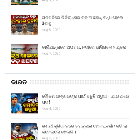
Aug 8, 2026
ଗଜପତିରେ ଭିଜିଲାନ୍ସର ବଡ଼ ଆକ୍ସନ୍, ବନ୍ଧାହେଲେ
3ବାବୁ
Aug 8, 2026
ବାଲିଆନ୍ତାରେ ଅଘଟଣ, ନଦୀରେ ଭାସିଗଲେ ୨ ଯୁବକ
Aug 7, 2026
ଭାରତ
ଗୌତମ ଗମ୍ଭୀରଙ୍କ ପାଇଁ ବଢୁଛି ଅଡୁଆ । ଯାଇପାରେ
ପଦ !
Aug 4, 2026
ରଣଜୀ କ୍ରିକେଟରେ ଚମତ୍କାର ଖେଳ ପଦର୍ଶନ କରି ନା
କମେଇଲେ ଖେଳାଳି ।
Aug 3, 2026