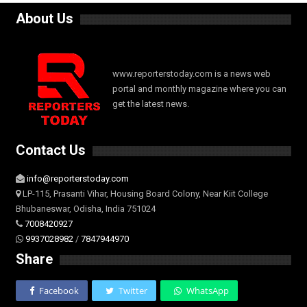
About Us
www.reporterstoday.com is a news web
portal and monthly magazine where you can
get the latest news.
Contact Us
info@reporterstoday.com
LP-115, Prasanti Vihar, Housing Board Colony, Near Kiit College
Bhubaneswar, Odisha, India 751024
7008420927
9937028982
/
7847944970
Share
Facebook
Twitter
WhatsApp