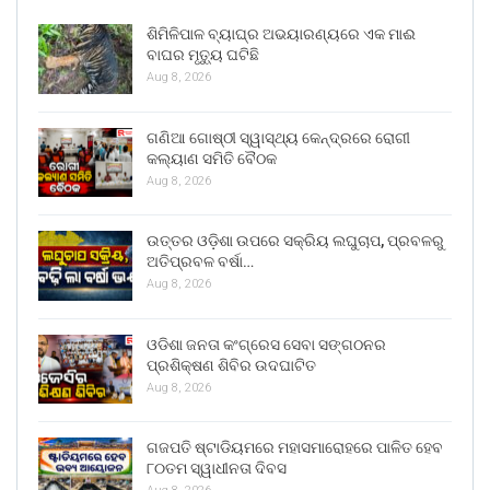
ଶିମିଳିପାଳ ବ୍ୟାଘ୍ର ଅଭୟାରଣ୍ୟରେ ଏକ ମାଈ
ବାଘର ମୃତ୍ୟୁ ଘଟିଛି
Aug 8, 2026
ଗଣିଆ ଗୋଷ୍ଠୀ ସ୍ୱାସ୍ଥ୍ୟ କେନ୍ଦ୍ରରେ ରୋଗୀ
କଲ୍ୟାଣ ସମିତି ବୈଠକ
Aug 8, 2026
ଉତ୍ତର ଓଡ଼ିଶା ଉପରେ ସକ୍ରିୟ ଲଘୁଚାପ, ପ୍ରବଳରୁ
ଅତିପ୍ରବଳ ବର୍ଷା…
Aug 8, 2026
ଓଡିଶା ଜନତା କଂଗ୍ରେସ ସେବା ସଙ୍ଗଠନର
ପ୍ରଶିକ୍ଷଣ ଶିବିର ଉଦଘାଟିତ
Aug 8, 2026
ଗଜପତି ଷ୍ଟାଡିୟମରେ ମହାସମାରୋହରେ ପାଳିତ ହେବ
୮୦ତମ ସ୍ୱାଧୀନତା ଦିବସ