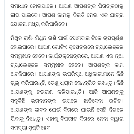
ସମାଧାନ ହୋଇପାରେ। ଆପଣ ଆପଣଙ୍କ ପିତାଙ୍କଠାରୁ
ଲାଭ ପାଇବେ। ଆପଣ କାମରୁ ବିରତି ନେଇ ଏକ ଯାତ୍ରା
ଯୋଜନା ମଧ୍ୟ କରିପାରିବେ।
ମିଥୁନ ରାଶି- ମିଥୁନ ରାଶି ପାଇଁ ସୋମବାର ଟିକେ ଚାପପୂର୍ଣ୍ଣ
ହୋଇପାରେ। ଆପଣ ଗୋଟିଏ କ୍ଷେତ୍ରରେ ଚ୍ୟାଲେଞ୍ଜର
ସମ୍ମୁଖୀନ ହେବେ। କାର୍ଯ୍ୟକ୍ଷେତ୍ରରେ, ଆପଣ ଏକ ନୂଆ
ଚ୍ୟାଲେଞ୍ଜର ସମ୍ମୁଖୀନ ହେବେ। ଆପଣଙ୍କ କାମ
ଅଟକିପାରେ। ଆପଣଙ୍କ ଉପରିସ୍ଥ ଅଧିକାରୀମାନେ କିଛି
ଭୁଲ୍ କରିପାରନ୍ତି, ତେଣୁ ଧ୍ୟାନ କେନ୍ଦ୍ରିତ ରଖନ୍ତୁ। କିଛି
ଆପଣଙ୍କୁ ହଇରାଣ କରିପାରନ୍ତି। ଆଜି ଆପଣଙ୍କୁ
ସବୁକିଛି ଭଗବାନଙ୍କ ଉପରେ ଛାଡିଦେବା ଉଚିତ।
ଆପଣଙ୍କ ଜୀବନ ଯେଉଁ ଦିଗରେ ଯାଉଛି ସେହି ଦିଗରେ
ଯିବାକୁ ଦିଅନ୍ତୁ। ଏହାକୁ ବିପରୀତ ଦିଗରେ ନେବା ଦ୍ୱାରା
ସମସ୍ୟା ସୃଷ୍ଟି ହେବ।