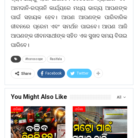
ଆମଦାନି-ରପ୍ତାନି କାର୍ଯ୍ୟରେ ମଧ୍ୟ ଭାଗ୍ୟ ଆପଣଙ୍କ
ପାଇଁ ସହାୟକ ହେବ। ଆପଣ ଆପଣଙ୍କ ପାରିବାରିକ
ଜୀବନରେ ପ୍ରେମ ଏବଂ ସମର୍ଥନ ପାଇବେ। ଆପଣ ଆଜି
ଆପଣଙ୍କ ଜୀବନସାଥୀଙ୍କ ସହିତ ଏକ ସୁଖଦ ସମୟ ବିତାଇ
ପାରିବେ।
#horoscope
Rasifala
Facebook
Twitter
Share
You Might Also Like
All
ଓଡିଶା
ଓଡିଶା