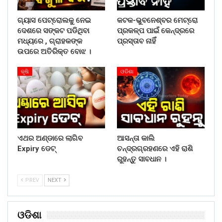
ଗ୍ୟାସ ପେଟ୍ରୋଲକୁ ନେଇ
କଟକ-ଭୁବନେଶ୍ବର ମେଟ୍ରୋ
ଦେଶରେ ସଙ୍କଟ ପଡିଥିବା
ପ୍ରକଳ୍ପ ପାଇଁ କେନ୍ଦ୍ରରେ
ମଧ୍ୟରେ , ଗ୍ରାହକଙ୍କ
ପ୍ରସ୍ତାବ ନାହିଁ
ଉପରେ ଅତିରିକ୍ତ ବୋଝ ।
କୃଷି
ଓଡିଶା
ଏଥର ଅଣ୍ଡାରେ ଲାଗିବ
ଆସନ୍ତା କାଲି
Expiry ଡେଟ୍
ଚନ୍ଦ୍ରଗ୍ରହଣରେ ଏହି ରାଶି
ରୁହନ୍ତୁ ସାବଧାନ ।
PREV
NEXT
ଓଡିଶା