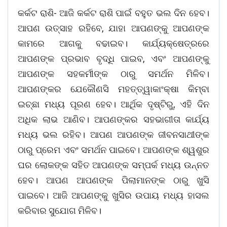
କର୍କଟ ରାଶି- ଆଜି କର୍କଟ ରାଶି ପାଇଁ ବହୁତ ଭଲ ଦିନ ହେବ।
ଆପଣ ଉତ୍ସାହ ରହିବେ, ଯାହା ଆପଣଙ୍କୁ ଆପଣଙ୍କ
କାମରେ ଆଗକୁ ବଢାଇବ। କାର୍ଯ୍ୟକ୍ଷେତ୍ରରେ
ଆପଣଙ୍କ ପ୍ରଭାବ ବୃଦ୍ଧି ପାଇବ, ଏବଂ ଆପଣଙ୍କୁ
ଆପଣଙ୍କ ସହକର୍ମୀଙ୍କ ଠାରୁ ସମର୍ଥନ ମିଳିବ।
ଆପଣଙ୍କର ଯେକୌଣସି ମହତ୍ତ୍ୱାକାଂକ୍ଷା କିମ୍ବା
ଇଚ୍ଛା ମଧ୍ୟ ପୂରଣ ହେବ। ଆର୍ଥିକ ଦୃଷ୍ଟିରୁ, ଏହି ଦିନ
ଅଧିକ ଲାଭ ଆଣିବ। ଆପଣଙ୍କର ସହଭାଗୀତା କାର୍ଯ୍ୟ
ମଧ୍ୟ ଭଲ ରହିବ। ଆପଣ ଆପଣଙ୍କ ଜୀବନସାଥୀଙ୍କ
ଠାରୁ ପ୍ରେମ ଏବଂ ସମର୍ଥନ ପାଇବେ। ଆପଣଙ୍କ ଶ୍ୱଶୁର
ଘର ଲୋକଙ୍କ ସହିତ ଆପଣଙ୍କ ସମ୍ପର୍କ ମଧ୍ୟ ଉନ୍ନତ
ହେବ। ଆପଣ ଆପଣଙ୍କ ପିଲାମାନଙ୍କ ଠାରୁ ଖୁସି
ପାଇବେ। ଆଜି ଆପଣଙ୍କୁ ଖୁସିର ଉପାୟ ମଧ୍ୟ ହାସଲ
କରିବାର ସୁଯୋଗ ମିଳିବ।