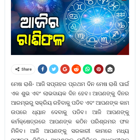
Share
ମେଷ ରାଶି- ଆଜି ସପ୍ତାହର ପ୍ରଥମ ଦିନ ମେଷ ରାଶି ପାଇଁ
ଏକ ଶୁଭ ଏବଂ ଲାଭଦାୟକ ଦିନ ହେବ। ଆପଣଙ୍କୁ ଦିନର
ଆରମ୍ଭରୁ ସକ୍ରିୟ ରହିବାକୁ ପଡିବ ଏବଂ ଆପଣଙ୍କ କାମ
ଉପରେ ଧ୍ୟାନ ଦେବାକୁ ପଡିବ। ଆଜି ଆପଣଙ୍କୁ
କର୍ମକ୍ଷେତ୍ରରେ ଆପଣଙ୍କ କଠିନ ପରିଶ୍ରମର ଫଳ
ମିଳିବ। ଆଜି ଆପଣଙ୍କୁ ସରକାରୀ କାମରେ ମଧ୍ୟ