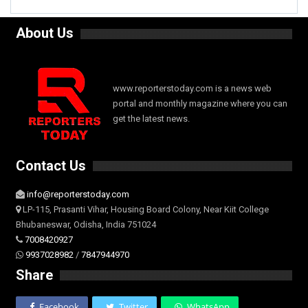
About Us
www.reporterstoday.com is a news web
portal and monthly magazine where you can
get the latest news.
Contact Us
info@reporterstoday.com
LP-115, Prasanti Vihar, Housing Board Colony, Near Kiit College
Bhubaneswar, Odisha, India 751024
7008420927
9937028982
/
7847944970
Share
Facebook
Twitter
WhatsApp