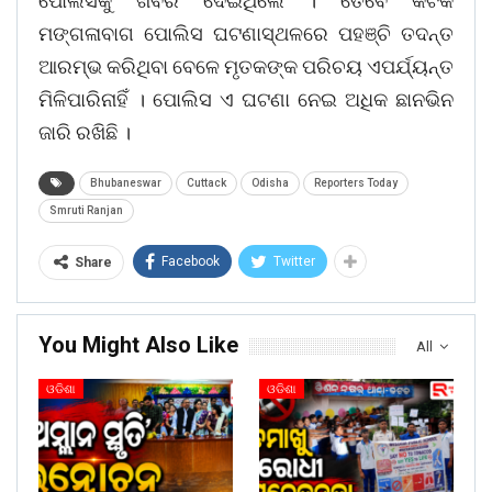
ପୋଲିସକୁ ଖବର ଦେଇଥିଲେ । ତେବେ କଟକ
ମଙ୍ଗଳାବାଗ ପୋଲିସ ଘଟଣାସ୍ଥଳରେ ପହଞ୍ଚି ତଦନ୍ତ
ଆରମ୍ଭ କରିଥିବା ବେଳେ ମୃତକଙ୍କ ପରିଚୟ ଏପର୍ଯ୍ୟନ୍ତ
ମିଳିପାରିନାହିଁ । ପୋଲିସ ଏ ଘଟଣା ନେଇ ଅଧିକ ଛାନଭିନ
ଜାରି ରଖିଛି ।
Bhubaneswar
Cuttack
Odisha
Reporters Today
Smruti Ranjan
Facebook
Twitter
Share
You Might Also Like
All
ଓଡିଶା
ଓଡିଶା