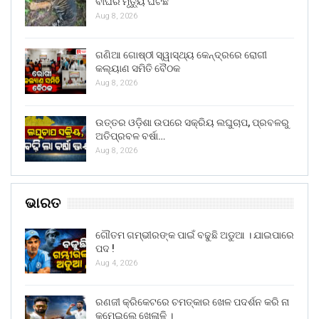
ବାଘର ମୃତ୍ୟୁ ଘଟିଛି
Aug 8, 2026
ଗଣିଆ ଗୋଷ୍ଠୀ ସ୍ୱାସ୍ଥ୍ୟ କେନ୍ଦ୍ରରେ ରୋଗୀ
କଲ୍ୟାଣ ସମିତି ବୈଠକ
Aug 8, 2026
ଉତ୍ତର ଓଡ଼ିଶା ଉପରେ ସକ୍ରିୟ ଲଘୁଚାପ, ପ୍ରବଳରୁ
ଅତିପ୍ରବଳ ବର୍ଷା…
Aug 8, 2026
ଭାରତ
ଗୌତମ ଗମ୍ଭୀରଙ୍କ ପାଇଁ ବଢୁଛି ଅଡୁଆ । ଯାଇପାରେ
ପଦ !
Aug 4, 2026
ରଣଜୀ କ୍ରିକେଟରେ ଚମତ୍କାର ଖେଳ ପଦର୍ଶନ କରି ନା
କମେଇଲେ ଖେଳାଳି ।