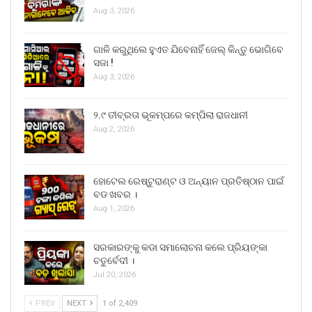
Aug 3, 2026
ଗାଳି କରୁଥିଲେ ହୁଏତ ଯିବେନାହିଁ ଜେଲ୍ କିନ୍ତୁ ଭୋଗିବେ
ସଜା !
Aug 3, 2026
୨.୯ ତୀବ୍ରତା ଭୂକମ୍ପରେ କମ୍ପିଲା ରାଜଧାନୀ
Aug 2, 2026
ହୋଟେଲ ରେଷ୍ଟୁରାଣ୍ଟ ଓ ଅନ୍ୟାନ ପ୍ରତିଷ୍ଠାନ ପାଇଁ
ବଡ ଖବର ।
Aug 1, 2026
ସରକାରଙ୍କୁ କଡା ସମାଲୋଚନା କଲେ ପ୍ରିୟଙ୍କା
ଚତୁର୍ବେଦୀ ।
Jul 20, 2026
PREV
NEXT
1 of 2,409