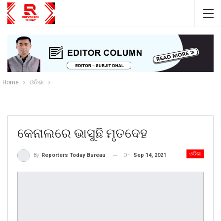
Home
ଓଡିଶା
କେନାଲରେ ଭାସୁଛି ମୃତଦେହ
ଓଡିଶା
On
Sep 14, 2021
By
Reporters Today Bureau