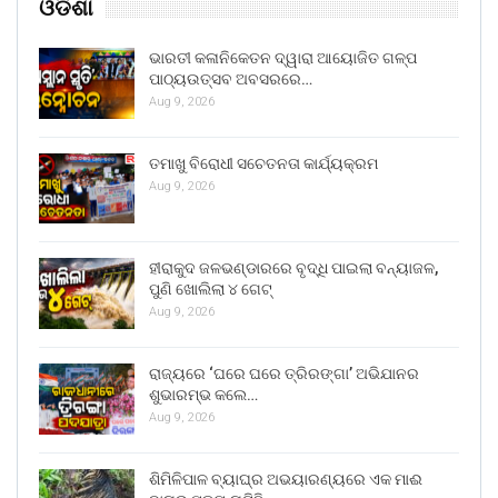
ଓଡିଶା
ଭାରତୀ କଳାନିକେତନ ଦ୍ୱାରା ଆୟୋଜିତ ଗଳ୍ପ
ପାଠ୍ୟଉତ୍ସବ ଅବସରରେ…
Aug 9, 2026
ତମାଖୁ ବିରୋଧୀ ସଚେତନତା କାର୍ଯ୍ୟକ୍ରମ
Aug 9, 2026
ହୀରାକୁଦ ଜଳଭଣ୍ଡାରରେ ବୃଦ୍ଧି ପାଇଲା ବନ୍ୟାଜଳ,
ପୁଣି ଖୋଲିଲା ୪ ଗେଟ୍
Aug 9, 2026
ରାଜ୍ୟରେ ‘ଘରେ ଘରେ ତ୍ରିରଙ୍ଗା’ ଅଭିଯାନର
ଶୁଭାରମ୍ଭ କଲେ…
Aug 9, 2026
ଶିମିଳିପାଳ ବ୍ୟାଘ୍ର ଅଭୟାରଣ୍ୟରେ ଏକ ମାଈ