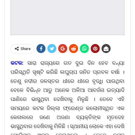
Share
କଟକ:
ସାରା ରାଜ୍ୟରେ ଗତ ଦୁଇ ଦିନ ହେବ ବନ୍ୟା
ପରିସ୍ଥିତି ସୃଷ୍ଟି କରିଛି ଲଘୁଚାପ ଜନିତ ପ୍ରବଳ ବର୍ଷା ।
ତେଣୁ ନଦୀର ଜଳସ୍ତର ଧୀରେ ଧୀରେ ବୃଦ୍ଧି ପାଉଥିବା
ବେଳେ ବିଭିନ୍ନ ଆଡୁ ଅନେକ ଅଳିଆ ଆବର୍ଜନା ଇତ୍ୟାଦି
ପାଣିରେ ଭାସୁଥିବା ଦେଖିବାକୁ ମିଳୁଛି । ତେବେ ଏହି
ସମୟରେ କଟକ ଜିଲ୍ଲା ଫ୍ରେଣ୍ଡ କଲୋନୀସ୍ଥିତ ଏକ
କେନାଲରେ ଜଣେ ଅଜଣା ବ୍ୟକ୍ତିଙ୍କ ମୃତଦେହ
ଭାସୁଥିବାର ଦେଖିବାକୁ ମିଳିଛି । ସ୍ଥାନୀୟ ଲୋକେ ଏହା ଦେଖି