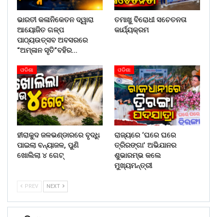
ଭାରତୀ କଳାନିକେତନ ଦ୍ୱାରା
ତମାଖୁ ବିରୋଧୀ ସଚେତନତା
ଆୟୋଜିତ ଗଳ୍ପ
କାର୍ଯ୍ୟକ୍ରମ
ପାଠ୍ୟଉତ୍ସବ ଅବସରରେ
“ଅମ୍ଳାନ ସୃତି”ବହିର…
ଓଡିଶା
ଓଡିଶା
ହୀରାକୁଦ ଜଳଭଣ୍ଡାରରେ ବୃଦ୍ଧି
ରାଜ୍ୟରେ ‘ଘରେ ଘରେ
ପାଇଲା ବନ୍ୟାଜଳ, ପୁଣି
ତ୍ରିରଙ୍ଗା’ ଅଭିଯାନର
ଖୋଲିଲା ୪ ଗେଟ୍
ଶୁଭାରମ୍ଭ କଲେ
ମୁଖ୍ୟମନ୍ତ୍ରୀ
PREV
NEXT