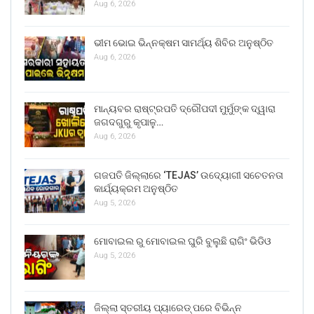
Aug 6, 2026
ଭୀମ ଭୋଇ ଭିନ୍ନକ୍ଷମ ସାମର୍ଥ୍ୟ ଶିବିର ଅନୁଷ୍ଠିତ
Aug 6, 2026
ମାନ୍ୟବର ରାଷ୍ଟ୍ରପତି ଦ୍ରୌପଦୀ ମୁର୍ମୁଙ୍କ ଦ୍ୱାରା
ଜଗଦଗୁରୁ କୃପାଳୁ…
Aug 6, 2026
ଗଜପତି ଜିଲ୍ଲାରେ ‘TEJAS’ ଉଦ୍ୟୋଗୀ ସଚେତନତା
କାର୍ଯ୍ୟକ୍ରମ ଅନୁଷ୍ଠିତ
Aug 5, 2026
ମୋବାଇଲ ରୁ ମୋବାଇଲ ଘୁରି ବୁଲୁଛି ରାଗିଂ ଭିଡିଓ
Aug 5, 2026
ଜିଲ୍ଲା ସ୍ତରୀୟ ପ୍ୟାରେଡ୍ ପରେ ବିଭିନ୍ନ