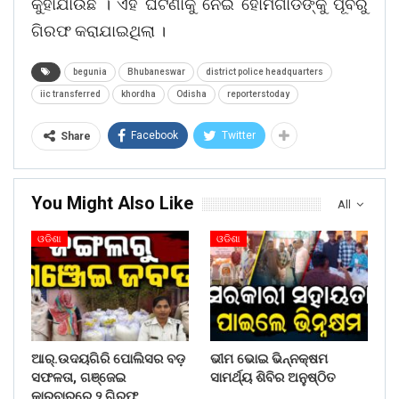
କୁହାଯାଉଛି । ଏହି ଘଟଣାକୁ ନେଇ ହୋମଗାର୍ଡଙ୍କୁ ପୂର୍ବରୁ
ଗିରଫ କରାଯାଇଥିଲା ।
begunia
Bhubaneswar
district police headquarters
iic transferred
khordha
Odisha
reporterstoday
Facebook
Twitter
Share
You Might Also Like
All
ଓଡିଶା
ଓଡିଶା
ଆର୍.ଉଦୟଗିରି ପୋଲିସର ବଡ଼
ଭୀମ ଭୋଇ ଭିନ୍ନକ୍ଷମ
ସଫଳତା, ଗଞ୍ଜେଇ
ସାମର୍ଥ୍ୟ ଶିବିର ଅନୁଷ୍ଠିତ
କାରବାରରେ ୨ ଗିରଫ