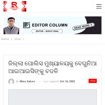
Home
ଓଡିଶା
ଜିଲ୍ଲା ପୋଲିସ ମୁଖ୍ୟାଳୟକୁ ବେଗୁନିଆ
ଆଇଆଇସିଙ୍କୁ ବଦଳି
ଓଡିଶା
Last updated
Oct 16, 2023
By
Minu Sahoo