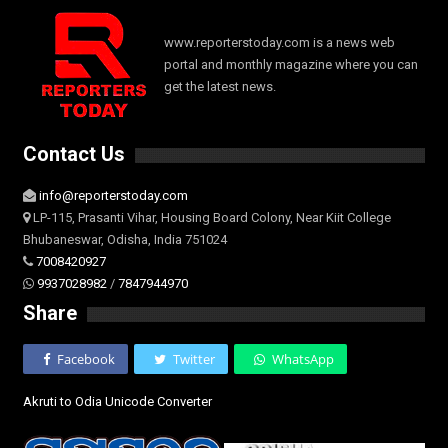
www.reporterstoday.com is a news web
portal and monthly magazine where you can
get the latest news.
Contact Us
info@reporterstoday.com
LP-115, Prasanti Vihar, Housing Board Colony, Near Kiit College
Bhubaneswar, Odisha, India 751024
7008420927
9937028982
/
7847944970
Share
Facebook
Twitter
WhatsApp
Akruti to Odia Unicode Converter