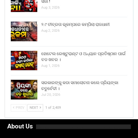
ସଜା !
Aug 3, 2026
୨.୯ ତୀବ୍ରତା ଭୂକମ୍ପରେ କମ୍ପିଲା ରାଜଧାନୀ
Aug 2, 2026
ହୋଟେଲ ରେଷ୍ଟୁରାଣ୍ଟ ଓ ଅନ୍ୟାନ ପ୍ରତିଷ୍ଠାନ ପାଇଁ
ବଡ ଖବର ।
Aug 1, 2026
ସରକାରଙ୍କୁ କଡା ସମାଲୋଚନା କଲେ ପ୍ରିୟଙ୍କା
ଚତୁର୍ବେଦୀ ।
Jul 20, 2026
PREV
NEXT
1 of 2,409
About Us