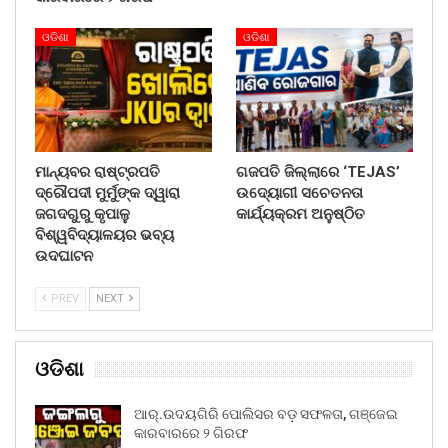
ଓଡିଶା
ଓଡିଶା
ମାନ୍ୟବର ରାଷ୍ଟ୍ରପତି
ଗଜପତି ଜିଲ୍ଲାରେ ‘TEJAS’
ଦ୍ରୌପଦୀ ମୁର୍ମୁଙ୍କ ଦ୍ୱାରା
ଉଦ୍ୟୋଗୀ ସଚେତନତା
ଜଗଦଗୁରୁ କୃପାଳୁ
କାର୍ଯ୍ୟକ୍ରମ ଅନୁଷ୍ଠିତ
ବିଶ୍ୱବିଦ୍ୟାଳୟର ଭବ୍ୟ
ଉଦଘାଟନ
PREV
NEXT
ଓଡିଶା
ଆର୍.ଉଦୟଗିରି ପୋଲିସର ବଡ଼ ସଫଳତା, ଗଞ୍ଜେଇ
କାରବାରରେ ୨ ଗିରଫ