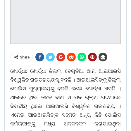
Share
ଖୋର୍ଦ୍ଧା: ଖୋର୍ଦ୍ଧା ଜିଲ୍ଲା ବେଗୁନିଆ ଥାନା ଆଇଆଇସି
ବିଶ୍ୱଜିତ ରାଉତରାୟଙ୍କୁ ବଦଳି । ଆଇଆଇସିଙ୍କୁ ଜିଲ୍ଲା
ପୋଲିସ ମୁଖ୍ୟାଳୟକୁ ବଦଳି କଲେ ଖୋର୍ଦ୍ଧା ଏସପି ।
ଥାନାରେ ଥିବା ଜବତ ବାଣ ଓ ମଦ ଚାଲାଣ ଘଟଣାରେ
ବିବାଦୀୟ ଥିଲେ ଆଇଆଇସି ବିଶ୍ୱଜିତ ରାଉତରାୟ ।
ଏନେଇ ଆଇଆଇସିଙ୍କ ସମେତ ଅନ୍ୟ କିଛି ପୋଲିସ
କର୍ମଚାରୀଙ୍କୁ ମଧ୍ୟ ଅଦଳବଦଳ କରାଯାଇଥିବା