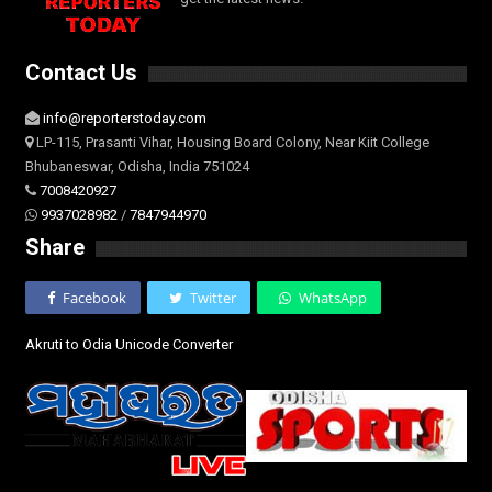
Contact Us
info@reporterstoday.com
LP-115, Prasanti Vihar, Housing Board Colony, Near Kiit College
Bhubaneswar, Odisha, India 751024
7008420927
9937028982
/
7847944970
Share
Facebook
Twitter
WhatsApp
Akruti to Odia Unicode Converter