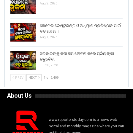
Aug 2, 2026
ହୋଟେଲ ରେଷ୍ଟୁରାଣ୍ଟ ଓ ଅନ୍ୟାନ ପ୍ରତିଷ୍ଠାନ ପାଇଁ
ବଡ ଖବର ।
Aug 1, 2026
ସରକାରଙ୍କୁ କଡା ସମାଲୋଚନା କଲେ ପ୍ରିୟଙ୍କା
ଚତୁର୍ବେଦୀ ।
Jul 20, 2026
PREV
NEXT
1 of 2,409
About Us
www.reporterstoday.com is a news web
portal and monthly magazine where you can
get the latest news.