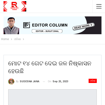
Home
ଓଡିଶା
ମୋଟ ୧୪ ଗେଟ ଦେଇ ଜଳ ନିଷ୍କାସନ
ହେଉଛି
ଓଡିଶା
On
Sep 25, 2023
By
SUDESNA JANA