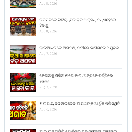
Aug 8, 2026
ଗଜପତିରେ ଭିଜିଲାନ୍ସର ବଡ଼ ଆକ୍ସନ୍, ବନ୍ଧାହେଲେ
3ବାବୁ
Aug 8, 2026
ବାଲିଆନ୍ତାରେ ଅଘଟଣ, ନଦୀରେ ଭାସିଗଲେ ୨ ଯୁବକ
Aug 7, 2026
କେନାଲକୁ ଖସିଲା ନାନୋ କାର, ଅଳ୍ପକେ ବର୍ତ୍ତିଲେ
ଚାଳକ
Aug 7, 2026
୫ ଉପାୟ ବଦଳାଇଦେବ ଆପଣଙ୍କ ଆର୍ଥିକ ପରିସ୍ଥିତି
Aug 6, 2026
ଆର୍.ଉଦୟଗିରି ପୋଲିସର ବଡ଼ ସଫଳତା, ଗଞ୍ଜେଇ