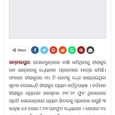
Share
ସମ୍ବଲପୁର:
ଉପରମୁଣ୍ଡରେ ବର୍ଷା କମିଥିବାରୁ ହୀରାକୁଦ
ଜଳ ଭଣ୍ଡାରକୁ ବନ୍ୟାଜଳ ପ୍ରବେଶର ମାତ୍ରା କମିଛି।
ଫଳରେ ହୀରାକୁଦର ୧୦ ଟି ଗେଟକୁ ବନ୍ଦ କରାଯାଇଥିବା
ସୂଚନା ଦେଇଛନ୍ତି ହୀରାକୁଦ ଡ୍ୟାମ କର୍ତ୍ତୃପକ୍ଷ । ବର୍ତମାନ
ହୀରାକୁଦ ଡ୍ୟାମର ଜଳସ୍ତର ୬୨୮.୨୯ ଫୁଟ ଥିବାବେଳେ
ପ୍ରତି ସେକେଣ୍ଡରେ ଡ୍ୟାମ ଭିତରକୁ ପ୍ରବେଶ କରୁଛି ୩
ଲକ୍ଷ ୪୫ ହଜାର ୮୬୬ ଘନଫୁଟ ବନ୍ୟାଜଳ । ସେପଟେ ୧୪