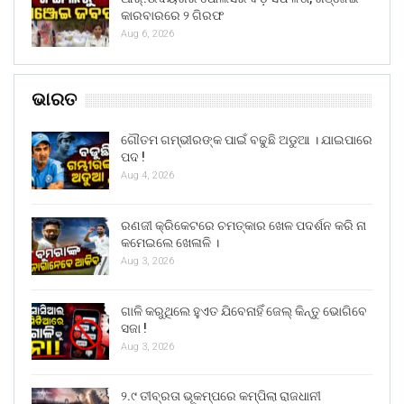
କାରବାରରେ ୨ ଗିରଫ
Aug 6, 2026
ଭାରତ
ଗୌତମ ଗମ୍ଭୀରଙ୍କ ପାଇଁ ବଢୁଛି ଅଡୁଆ । ଯାଇପାରେ
ପଦ !
Aug 4, 2026
ରଣଜୀ କ୍ରିକେଟରେ ଚମତ୍କାର ଖେଳ ପଦର୍ଶନ କରି ନା
କମେଇଲେ ଖେଳାଳି ।
Aug 3, 2026
ଗାଳି କରୁଥିଲେ ହୁଏତ ଯିବେନାହିଁ ଜେଲ୍ କିନ୍ତୁ ଭୋଗିବେ
ସଜା !
Aug 3, 2026
୨.୯ ତୀବ୍ରତା ଭୂକମ୍ପରେ କମ୍ପିଲା ରାଜଧାନୀ