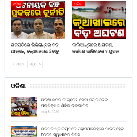
ଓଡିଶା
ଓଡିଶା
ଗଜପତିରେ ଭିଜିଲାନ୍ସର ବଡ଼
ବାଲିଆନ୍ତାରେ ଅଘଟଣ,
ଆକ୍ସନ୍, ବନ୍ଧାହେଲେ 3ବାବୁ
ନଦୀରେ ଭାସିଗଲେ ୨ ଯୁବକ
PREV
NEXT
ଓଡିଶା
ଓଡିଶା ଜନତା କଂଗ୍ରେସ ସେବା ସଙ୍ଗଠନର
ପ୍ରଶିକ୍ଷଣ ଶିବିର ଉଦଘାଟିତ
Aug 8, 2026
ଗଜପତି ଷ୍ଟାଡିୟମରେ ମହାସମାରୋହରେ ପାଳିତ ହେବ
୮୦ତମ ସ୍ୱାଧୀନତା ଦିବସ