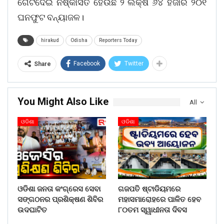
ଗେଟଦେଇ ନିଷ୍କାସିତ ହେଉଛି ୨ ଲକ୍ଷ ୬୪ ହଜାର ୨୦୧
ଘନଫୁଟ ବନ୍ୟାଜଳ।
hirakud
Odisha
Reporters Today
Facebook
Twitter
Share
You Might Also Like
All
ଓଡିଶା
ଓଡିଶା
ଓଡିଶା ଜନତା କଂଗ୍ରେସ ସେବା
ଗଜପତି ଷ୍ଟାଡିୟମରେ
ସଙ୍ଗଠନର ପ୍ରଶିକ୍ଷଣ ଶିବିର
ମହାସମାରୋହରେ ପାଳିତ ହେବ
ଉଦଘାଟିତ
୮୦ତମ ସ୍ୱାଧୀନତା ଦିବସ