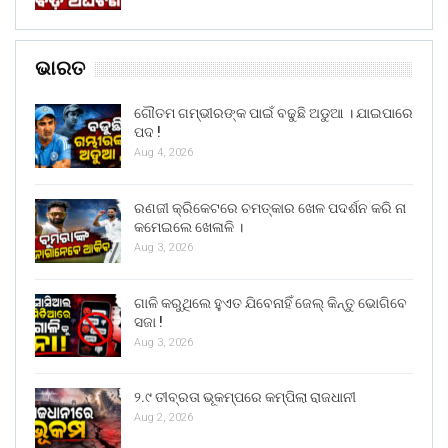
ଭାରତ
ଗୌତମ ଗମ୍ଭୀରଙ୍କ ପାଇଁ ବଢୁଛି ଅଡୁଆ । ଯାଇପାରେ
ପଦ !
Aug 4, 2026
ରଣଜୀ କ୍ରିକେଟରେ ଚମତ୍କାର ଖେଳ ପଦର୍ଶନ କରି ନା
କମେଇଲେ ଖେଳାଳି ।
Aug 3, 2026
ଗାଳି କରୁଥିଲେ ହୁଏତ ଯିବେନାହିଁ ଜେଲ୍ କିନ୍ତୁ ଭୋଗିବେ
ସଜା !
Aug 3, 2026
୨.୯ ତୀବ୍ରତା ଭୂକମ୍ପରେ କମ୍ପିଲା ରାଜଧାନୀ
Aug 2, 2026