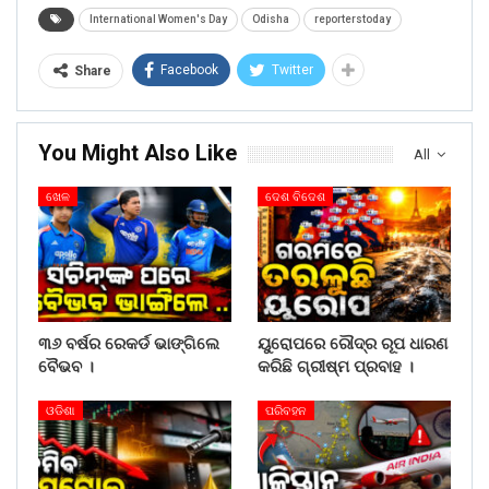
International Women's Day
Odisha
reporterstoday
Facebook
Twitter
Share
You Might Also Like
All
ଖେଳ
ଦେଶ ବିଦେଶ
୩୬ ବର୍ଷର ରେକର୍ଡ ଭାଙ୍ଗିଲେ
ୟୁରୋପରେ ରୌଦ୍ର ରୂପ ଧାରଣ
ବୈଭବ ।
କରିଛି ଗ୍ରୀଷ୍ମ ପ୍ରବାହ ।
ଓଡିଶା
ପରିବହନ