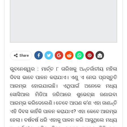
Share
ଭୁବନେଶ୍ୱର : ମାର୍ଚ୍ଚ ୮ ତାରିଖକୁ ଅନ୍ତର୍ଜାତୀୟ ମହିଳା
ଦିବସ ଭାବେ ପାଳନ କରାଯାଏ। ଏଣୁ ଏ ନେଇ ପ୍ରସ୍ତୁତି
ଆରମ୍ଭ ହୋଇଯାଇଛି। ଏଥିପାଇଁ ଅନେକେ ମଧ୍ୟ
ସୋସିଆଲ ମିଡିଆ ଜରିଆରେ ଶୁଭେଚ୍ଛା ଜଣାଇବା
ଆରମ୍ଭ କରିଦେଲେଣି। ତେବେ ଆପଣ କ’ଣ ଏହା ଜାଣନ୍ତି
ଏହି ଦିବସ କାହିଁକି ପାଳନ କରାଯାଏ? ଏହା କେବେ ଆରମ୍ଭ
ହେଲା। ବର୍ଷବର୍ଷ ଧରି ଏହାକୁ ପାଳନ କରି ଆସୁଥିଲେ ମଧ୍ୟ