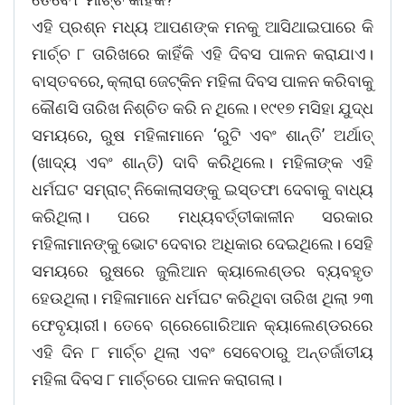
ଏହି ପ୍ରଶ୍ନ ମଧ୍ୟ ଆପଣଙ୍କ ମନକୁ ଆସିଥାଇପାରେ କି
ମାର୍ଚ୍ଚ ୮ ତାରିଖରେ କାହିଁକି ଏହି ଦିବସ ପାଳନ କରାଯାଏ।
ବାସ୍ତବରେ, କ୍ଲାରା ଜେଟ୍କିନ ମହିଳା ଦିବସ ପାଳନ କରିବାକୁ
କୌଣସି ତାରିଖ ନିଶ୍ଚିତ କରି ନ ଥିଲେ। ୧୯୧୭ ମସିହା ଯୁଦ୍ଧ
ସମୟରେ, ରୁଷ ମହିଳାମାନେ ‘ରୁଟି ଏବଂ ଶାନ୍ତି’ ଅର୍ଥାତ୍
(ଖାଦ୍ୟ ଏବଂ ଶାନ୍ତି) ଦାବି କରିଥିଲେ। ମହିଳାଙ୍କ ଏହି
ଧର୍ମଘଟ ସମ୍ରାଟ୍ ନିକୋଲାସଙ୍କୁ ଇସ୍ତଫା ଦେବାକୁ ବାଧ୍ୟ
କରିଥିଲା। ପରେ ମଧ୍ୟବର୍ତ୍ତୀକାଳୀନ ସରକାର
ମହିଳାମାନଙ୍କୁ ଭୋଟ ଦେବାର ଅଧିକାର ଦେଇଥିଲେ। ସେହି
ସମୟରେ ରୁଷରେ ଜୁଲିଆନ କ୍ୟାଲେଣ୍ଡର ବ୍ୟବହୃତ
ହେଉଥିଲା। ମହିଳାମାନେ ଧର୍ମଘଟ କରିଥିବା ତାରିଖ ଥିଲା ୨୩
ଫେବୃୟାରୀ। ତେବେ ଗ୍ରେଗୋରିଆନ କ୍ୟାଲେଣ୍ଡରରେ
ଏହି ଦିନ ୮ ମାର୍ଚ୍ଚ ଥିଲା ଏବଂ ସେବେଠାରୁ ଅନ୍ତର୍ଜାତୀୟ
ମହିଳା ଦିବସ ୮ ମାର୍ଚ୍ଚରେ ପାଳନ କରାଗଲା।