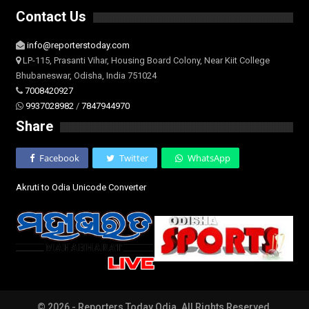
Contact Us
info@reporterstoday.com
LP-115, Prasanti Vihar, Housing Board Colony, Near Kiit College
Bhubaneswar, Odisha, India 751024
7008420927
9937028982
/
7847944970
Share
Facebook
Twitter
WhatsApp
Akruti to Odia Unicode Converter
© 2026 - Reporters Today Odia. All Rights Reserved.