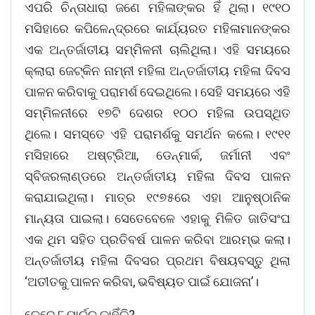
ଏପରି ଚିନ୍ତାଧାରା ଜଣେ ମହିଳାଙ୍କର ହିଁ ଥିଲା। ୧୯୧୦
ମସିହାରେ କପିଳେନ୍ଦ୍ରରେ କାର୍ଯ୍ୟରତ ମହିଳାମାନଙ୍କର
ଏକ ଅନ୍ତର୍ଜାତୀୟ ସମ୍ମିଳନୀ ଚାଲିଥିଲା। ଏହି ସମୟରେ
କ୍ଲାରା ଜେଟ୍କିନ ନାମ୍ନୀ ମହିଳା ଅନ୍ତର୍ଜାତୀୟ ମହିଳା ଦିବସ
ପାଳନ କରିବାକୁ ପରାମର୍ଶ ଦେଇଥିଲେ। ସେହି ସମୟରେ ଏହି
ସମ୍ମିଳନୀରେ ୧୭ଟି ଦେଶର ୧୦୦ ମହିଳା ଉପସ୍ଥିତ
ଥିଲେ। ସମସ୍ତେ ଏହି ପରାମର୍ଶକୁ ସମର୍ଥନ କଲେ। ୧୯୧୧
ମସିହାରେ ଅଷ୍ଟ୍ରିଆ, ଡେନ୍ମାର୍କ, ଜର୍ମାନୀ ଏବଂ
ସ୍ବିଜରଲାଣ୍ଡରେ ଅନ୍ତର୍ଜାତୀୟ ମହିଳା ଦିବସ ପାଳନ
କରାଯାଇଥିଲା। ମାତ୍ର ୧୯୭୫ରେ ଏହା ଆନୁଷ୍ଠାନିକ
ମାନ୍ୟତା ପାଇଲା। ସେତେବେଳେ ଏହାକୁ ମିଳିତ ଜାତିସଂଘ
ଏକ ଥିମ ସହିତ ପ୍ରତିବର୍ଷ ପାଳନ କରିବା ଆରମ୍ଭ କଲା।
ଅନ୍ତର୍ଜାତୀୟ ମହିଳା ଦିବସର ପ୍ରଥମ ବିଷୟବସ୍ତୁ ଥିଲା
‘ଅତୀତକୁ ପାଳନ କରିବା, ଭବିଷ୍ୟତ ପାଇଁ ଯୋଜନା’।
ତେବେ ୮ ମାର୍ଚ୍ଚ କାହିଁକି?