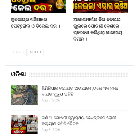
ଖୁବଶୀଘ୍ର ଖସିପାରେ
ଆକାଶମାର୍ଗର ଦିଗ ବଦଳାଇ
ପେଟ୍ରୋଲ ଓ ଡିଜେଲ ଦର ।
ଭୁଲରେ ପୋଡଶୀ ଦେଶରେ
ପ୍ରେବଶ କରିଥିଲା ଭାରତୀୟ
ବିମାନ ।
PREV
NEXT
ଓଡିଶା
ଶିମିଳିପାଳ ବ୍ୟାଘ୍ର ଅଭୟାରଣ୍ୟରେ ଏକ ମାଈ
ବାଘର ମୃତ୍ୟୁ ଘଟିଛି
Aug 8, 2026
ଗଣିଆ ଗୋଷ୍ଠୀ ସ୍ୱାସ୍ଥ୍ୟ କେନ୍ଦ୍ରରେ ରୋଗୀ
କଲ୍ୟାଣ ସମିତି ବୈଠକ
Aug 8, 2026