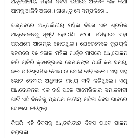
ଅନ୍ତର୍ଜାତୀୟ ମହିଳା ଦିବସ ଉପରେ ଅନେକ କିଛି କଥା
ଆମକୁ ଆଜିବି ଅଜଣା। ଜାଣନ୍ତୁ ସେ ସମ୍ପର୍କରେ…
ବାସ୍ତବରେ ଅନ୍ତର୍ଜାତୀୟ ମହିଳା ଦିବସ ଏକ ଶ୍ରମିକ
ଆନ୍ଦୋଳନରୁ ସୃଷ୍ଟି ହୋଇଛି। ୧୯୦୮ ମସିହାରେ ଏହା
ପ୍ରଥମେ ଆରମ୍ଭ ହୋଇଥିଲା। ଯେତେବେଳେ ନ୍ୟୁୟର୍କ
ସହରରେ ୧୫ ହଜାର ମହିଳା ମାର୍ଚ୍ଚ ମାସରେ ଆନ୍ଦୋଳନ
କରି ଚାକିରି କ୍ଷେତ୍ରରେ ସେମାନଙ୍କ ପାଇଁ କମ ସମୟ,
ଭଲ ପାରିଶ୍ରମିକ ଦିଆଯାଉ ବୋଲି ଦାବି କଲେ। ଏହା ସହ
ଭୋଟ ଦେବାର ଅଧିକାର ମଧ୍ୟ ଦାବି କରିଥିଲେ। ଏଣୁ
ଆନ୍ଦୋଳନର ଏକ ବର୍ଷ ପରେ ଆମେରିକାର ସମାଜବାଦୀ
ପାର୍ଟି ଏହି ଦିନଟିକୁ ପ୍ରଥମ ଜାତୀୟ ମହିଳା ଦିବସ ଭାବରେ
ଘୋଷଣା କରିଥିଲା।
କିପରି ଏହି ଦିବସକୁ ଅନ୍ତର୍ଜାତୀୟ ଦିବସ ଭାବେ ପାଳନ
କରାଗଲା