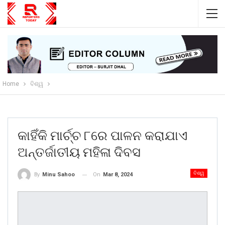
Home
ବିଶ୍ୱ
କାହିଁକି ମାର୍ଚ୍ଚ ୮ରେ ପାଳନ କରାଯାଏ
ଅନ୍ତର୍ଜାତୀୟ ମହିଳା ଦିବସ
ବିଶ୍ୱ
On
Mar 8, 2024
By
Minu Sahoo