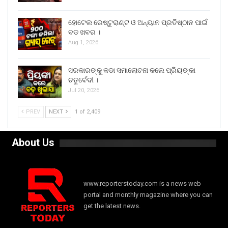
ହୋଟେଲ ରେଷ୍ଟୁରାଣ୍ଟ ଓ ଅନ୍ୟାନ ପ୍ରତିଷ୍ଠାନ ପାଇଁ
ବଡ ଖବର ।
Aug 1, 2026
ସରକାରଙ୍କୁ କଡା ସମାଲୋଚନା କଲେ ପ୍ରିୟଙ୍କା
ଚତୁର୍ବେଦୀ ।
Jul 20, 2026
PREV
NEXT
1 of 2,409
About Us
www.reporterstoday.com is a news web
portal and monthly magazine where you can
get the latest news.