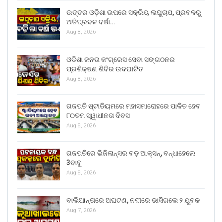
ଉତ୍ତର ଓଡ଼ିଶା ଉପରେ ସକ୍ରିୟ ଲଘୁଚାପ, ପ୍ରବଳରୁ
ଅତିପ୍ରବଳ ବର୍ଷା…
Aug 8, 2026
ଓଡିଶା ଜନତା କଂଗ୍ରେସ ସେବା ସଙ୍ଗଠନର
ପ୍ରଶିକ୍ଷଣ ଶିବିର ଉଦଘାଟିତ
Aug 8, 2026
ଗଜପତି ଷ୍ଟାଡିୟମରେ ମହାସମାରୋହରେ ପାଳିତ ହେବ
୮୦ତମ ସ୍ୱାଧୀନତା ଦିବସ
Aug 8, 2026
ଗଜପତିରେ ଭିଜିଲାନ୍ସର ବଡ଼ ଆକ୍ସନ୍, ବନ୍ଧାହେଲେ
3ବାବୁ
Aug 8, 2026
ବାଲିଆନ୍ତାରେ ଅଘଟଣ, ନଦୀରେ ଭାସିଗଲେ ୨ ଯୁବକ
Aug 7, 2026