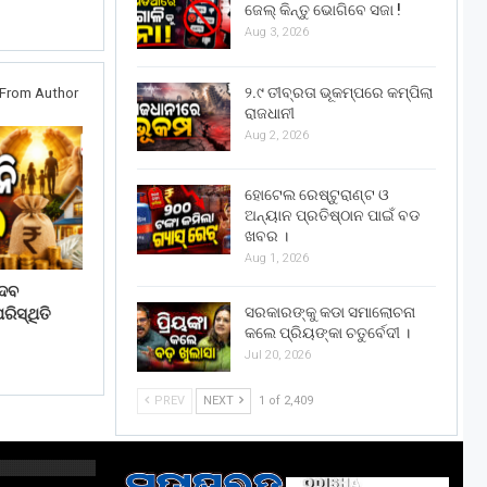
ଜେଲ୍ କିନ୍ତୁ ଭୋଗିବେ ସଜା !
Aug 3, 2026
୨.୯ ତୀବ୍ରତା ଭୂକମ୍ପରେ କମ୍ପିଲା
From Author
ରାଜଧାନୀ
Aug 2, 2026
ହୋଟେଲ ରେଷ୍ଟୁରାଣ୍ଟ ଓ
ଅନ୍ୟାନ ପ୍ରତିଷ୍ଠାନ ପାଇଁ ବଡ
ଖବର ।
Aug 1, 2026
େବ
ସରକାରଙ୍କୁ କଡା ସମାଲୋଚନା
ିସ୍ଥିତି
କଲେ ପ୍ରିୟଙ୍କା ଚତୁର୍ବେଦୀ ।
Jul 20, 2026
PREV
NEXT
1 of 2,409