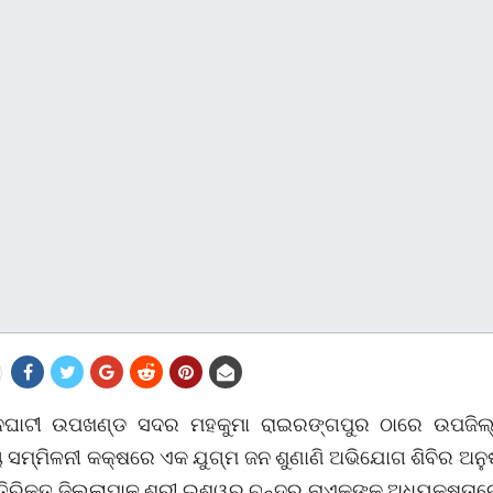
ନଘାଟୀ ଉପଖଣ୍ଡ ସଦର ମହକୁମା ରାଇରଙ୍ଗପୁର ଠାରେ ଉପଜିଲ୍
ଳୟ ସମ୍ମିଳନୀ କକ୍ଷରେ ଏକ ଯୁଗ୍ମ ଜନ ଶୁଣାଣି ଅଭିଯୋଗ ଶିବିର ଅନୁ
ିରିକ୍ତ ଜିଲ୍ଲାପାଳ ଶ୍ରୀ ଇଶ୍ୱର ଚନ୍ଦ୍ର ନାଏକଙ୍କ ଅଧ୍ୟକ୍ଷତାର