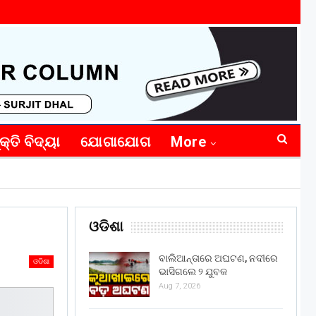
କ୍ତି ବିଦ୍ୟା
ଯୋଗାଯୋଗ
More
ଓଡିଶା
ବାଲିଆନ୍ତାରେ ଅଘଟଣ, ନଦୀରେ
ଓଡିଶା
ଭାସିଗଲେ ୨ ଯୁବକ
Aug 7, 2026