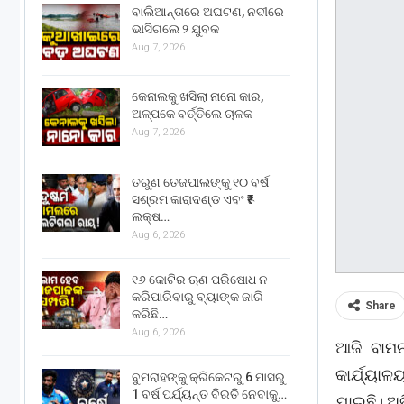
ବାଲିଆନ୍ତାରେ ଅଘଟଣ, ନଦୀରେ
ଭାସିଗଲେ ୨ ଯୁବକ
Aug 7, 2026
କେନାଲକୁ ଖସିଲା ନାନୋ କାର,
ଅଳ୍ପକେ ବର୍ତ୍ତିଲେ ଚାଳକ
Aug 7, 2026
ତରୁଣ ତେଜପାଲଙ୍କୁ ୧୦ ବର୍ଷ
ସଶ୍ରମ କାରାଦଣ୍ଡ ଏବଂ ₹୫
ଲକ୍ଷ…
Aug 6, 2026
୧୬ କୋଟିର ଋଣ ପରିଷୋଧ ନ
କରିପାରିବାରୁ ବ୍ୟାଙ୍କ ଜାରି
Share
କରିଛି…
Aug 6, 2026
ଆଜି ବାମ
କାର୍ଯ୍ୟା
ବୁମରାହଙ୍କୁ କ୍ରିକେଟରୁ 6 ମାସରୁ
1 ବର୍ଷ ପର୍ଯ୍ୟନ୍ତ ବିରତି ନେବାକୁ…
ଯାଇଛି। ଅତ