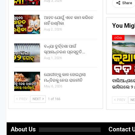
Aug 3, 2026
Share
ଆହତ ଯୋଗୁଁ ଏବେ କାମ କରିବେ
ନାହିଁ ରଶ୍ମିକା
You Mig
Aug 2, 2026
ଓଡିଶା
ବନ୍ୟା ଦୁର୍ଦ୍ଦଶା ପାଇଁ
ସ୍ଥାନାନ୍ତରଣ ପ୍ରସ୍ତୁତି…
Aug 1, 2026
ଯୋଗୀଙ୍କୁ କାଳ ହୋଇଥିଲା
ମନ୍ଦିରକୁ ନେଇ ରାଜନୀତି
ବାଲିଆନ୍ତା
ଭାସିଗଲେ ୨ 
May 6, 2026
PREV
NEXT
1 of 166
PREV
N
About Us
Contact 