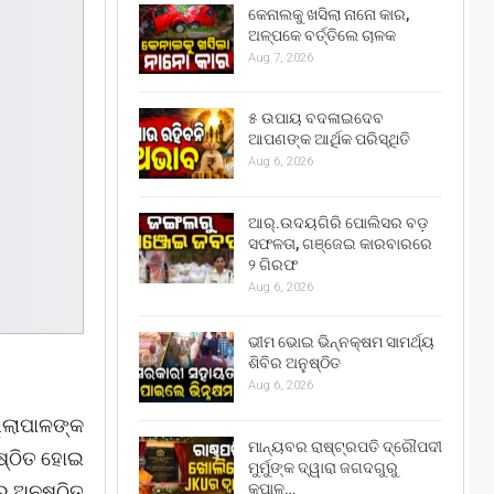
କେନାଲକୁ ଖସିଲା ନାନୋ କାର,
ଅଳ୍ପକେ ବର୍ତ୍ତିଲେ ଚାଳକ
Aug 7, 2026
୫ ଉପାୟ ବଦଳାଇଦେବ
ଆପଣଙ୍କ ଆର୍ଥିକ ପରିସ୍ଥିତି
Aug 6, 2026
ଆର୍.ଉଦୟଗିରି ପୋଲିସର ବଡ଼
ସଫଳତା, ଗଞ୍ଜେଇ କାରବାରରେ
୨ ଗିରଫ
Aug 6, 2026
ଭୀମ ଭୋଇ ଭିନ୍ନକ୍ଷମ ସାମର୍ଥ୍ୟ
ଶିବିର ଅନୁଷ୍ଠିତ
Aug 6, 2026
ଲାପାଳଙ୍କ
ମାନ୍ୟବର ରାଷ୍ଟ୍ରପତି ଦ୍ରୌପଦୀ
ଷ୍ଠିତ ହୋଇ
ମୁର୍ମୁଙ୍କ ଦ୍ୱାରା ଜଗଦଗୁରୁ
କୃପାଳୁ…
େ ଅନୁଷ୍ଠିତ