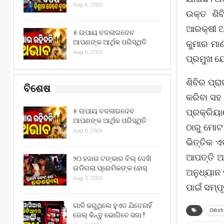
Aug 6, 2026
ଉକ୍ତ ଶିବ
ଆରକ୍ଷୀ ଅଧ
୫ ଉପାୟ ବଦଳାଇଦେବ
ଆପଣଙ୍କ ଆର୍ଥିକ ପରିସ୍ଥିତି
କୁମାର ମା
Aug 6, 2026
ପ୍ରମୁଖ ଯ
ଶିବିର ପ୍ର
ବିଶେଷ
କରିବା ସହ
ପ୍ରକ୍ରିୟା
୫ ଉପାୟ ବଦଳାଇଦେବ
ଆପଣଙ୍କ ଆର୍ଥିକ ପରିସ୍ଥିତି
ଠାରୁ ମୋଟ
Aug 6, 2026
ଭିତ୍ତିକ ଏ
ଆପତ୍ତି ଅ
୨୦ ହଜାର ଟଙ୍କାର ବିଲ୍ ଦେଖି
ଉଡିଗଲା ପ୍ରେମିକଙ୍କ ହୋସ୍
ଅନୁଧ୍ୟାନ 
Aug 3, 2026
ପାଇଁ ସମ୍ପ
ଗାଳି କରୁଥିଲେ ହୁଏତ ଯିବେନାହିଁ
Odish
ଜେଲ୍ କିନ୍ତୁ ଭୋଗିବେ ସଜା !