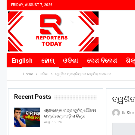
FRIDAY, AUGUST 7, 2026
English
ହୋମ୍
ଓଡିଶା
ଦେଶ ବିଦେଶ
ଶିକ
Home
ଓଡିଶା
ତ୍ୱରିତ ପ୍ରକ୍ରିୟାରେ କରାଯିବ ସମାଧାନ
Recent Posts
ତ୍ୱରିତ
ଶ୍ରୀଲଙ୍କା ଗସ୍ତ ପୂର୍ବରୁ ଗୌତମ
By
Chin
ଗମ୍ଭୀରଙ୍କ ବଢ଼ିଲା ଚିନ୍ତା
Aug 7, 2026