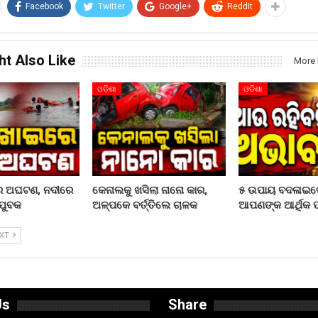
Facebook
Twitter
Google+
ReddIt
ht Also Like
More 
ଓଡିଶା
ଓଡିଶା
ରେ ଅଘଟଣ, ନଦୀରେ
କେନାଲକୁ ଖସିଲା ନାନୋ କାର,
୫ ଉପାୟ ବଦଳାଇଦ
ଯୁବକ
ଅଳ୍ପକେ ବର୍ତ୍ତିଲେ ଚାଳକ
ଆପଣଙ୍କ ଆର୍ଥିକ ପର
EXT
Us
Share