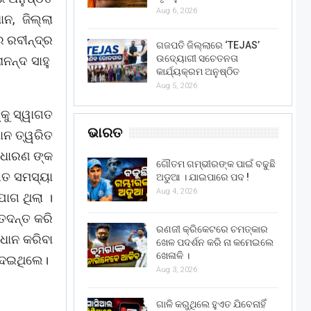
Aug 6, 2026
ନ, ଜିଲ୍ଲା
ର ରବୀନ୍ଦ୍ର
ଗଜପତି ଜିଲ୍ଲାରେ ‘TEJAS’
ଉଦ୍ୟୋଗୀ ସଚେତନତା
ନନ୍ଦ ସାହୁ
କାର୍ଯ୍ୟକ୍ରମ ଅନୁଷ୍ଠିତ
Aug 5, 2026
୍କୁ ସ୍ୱାଗତ
ଭାରତ
ାନ ତ୍ୱରିତ
ସାଧାରଣ ଙ୍କ
ଗୌତମ ଗମ୍ଭୀରଙ୍କ ପାଇଁ ବଢୁଛି
ଗତ ସମସ୍ୟା
ଅଡୁଆ । ଯାଇପାରେ ପଦ !
Aug 4, 2026
ଯୋଗ ଥିଲା ।
ତଦନ୍ତ କରି
ରଣଜୀ କ୍ରିକେଟରେ ଚମତ୍କାର
ାଧାନ କରିବା
ଖେଳ ପଦର୍ଶନ କରି ନା କମେଇଲେ
ଖେଳାଳି ।
 ଦେଇଥିଲେ।
Aug 3, 2026
ଗାଳି କରୁଥିଲେ ହୁଏତ ଯିବେନାହିଁ