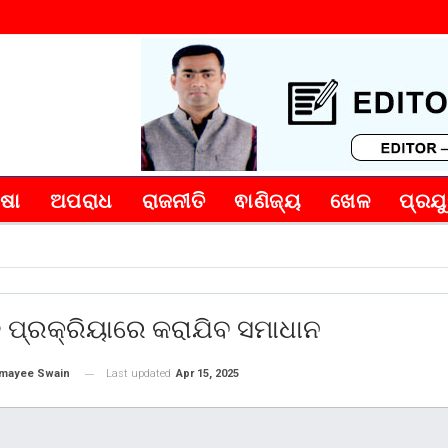
୍ଷା
ଅପରାଧ
ରାଜନୀତି
ଵାଣିଜ୍ୟ
ଖେଳ
ପ୍ରଯୁ
 ପ୍ରକ୍ରିୟାରେ କରାଯିବ ସମାଧାନ
Last updated
Apr 15, 2025
mayee Swain