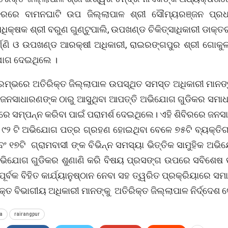
ିରରେ ବାମନଘାଟି ଉପ ଜିଲ୍ଲାପାଳ ଶ୍ରୀ ସୌମ୍ୟରଞ୍ଜନ ପ୍ରଧା
ିକ୍ଷକ ଶ୍ରୀ ବରୁଣ ଗୁଣ୍ଟୁପାଲି, ଉପଖଣ୍ଡ ଚିକିତ୍ସାଧିକାରୀ ଡାକ୍ତ
ର୍ଣ୍ଣି ଓ ଉପଖଣ୍ଡ ଆରକ୍ଷୀ ଅଧିକାରୀ, ରାଇରଙ୍ଗପୁର ଶ୍ରୀ ଗୋକୁଳା
ୋଗ ଦେଇଥିଲେ ।
ାରମ୍ଭରେ ଅତିରିକ୍ତ ଜିଲ୍ଲାପାଳ ଉପସ୍ଥିତ ସମସ୍ତ ଅଧିକାରୀ ମାନଙ
 ଜନସାଧାରଣଙ୍କ ଠାରୁ ଆସୁଥିବା ଆପତ୍ତି ଅଭିଯୋଗ ଗୁଡିକର ସମାଧ
ରେ ସମ୍ପନ୍ନ କରିବା ପାଇଁ ପରାମର୍ଶ ଦେଇଥିଲେ। ଏହି ଶିବିରରେ ଜନ
 ୯୨ ଟି ଅଭିଯୋଗ ପତ୍ର ଗ୍ରହଣ ହୋଇଥିବା ବେଳେ ୭୫ଟି ବ୍ୟକ୍ତି
ବଂ ୧୭ଟି ଗ୍ରାମବାସୀ ଙ୍କ ବିଭିନ୍ନ ସମସ୍ୟା ଭିତ୍ତିକ ସାମୁହିକ ଅଭି
ଭିଯୋଗ ଗୁଡିକର ଶୁଣାଣି କରି ବିଷୟ ପ୍ରସଙ୍ଗ ଉପରେ ସବିଶେଷ 
ପୂର୍ବକ ବିହିତ କାର୍ଯ୍ୟାନୁଷ୍ଠାନ ନେବା ସହ ତ୍ୱରିତ ପ୍ରକ୍ରିୟାରେ ସମ
ୃକ୍ତ ବିଭାଗୀୟ ଅଧିକାରୀ ମାନଙ୍କୁ ଅତିରିକ୍ତ ଜିଲ୍ଲାପାଳ ନିର୍ଦ୍ଦେଶ
a
rairangpur