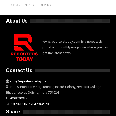
PREV
NEXT
1 of 2,409
About Us
www.reporterstoday.com is a news web
portal and monthly magazine where you can
get the latest news.
Contact Us
info@reporterstoday.com
LP-115, Prasanti Vihar, Housing Board Colony, Near Kiit College
Bhubaneswar, Odisha, India 751024
7008420927
9937028982
/
7847944970
Share