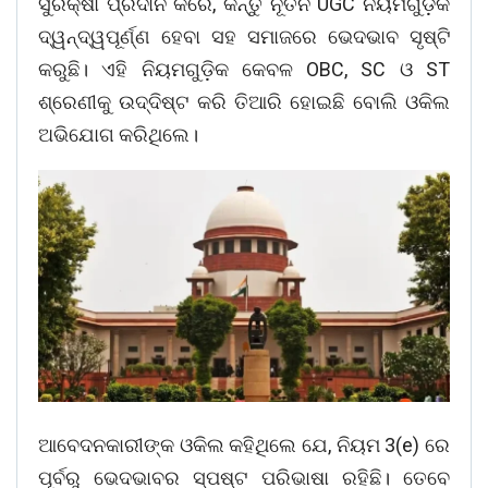
ସୁରକ୍ଷା ପ୍ରଦାନ କରେ, କିନ୍ତୁ ନୂତନ UGC ନିୟମଗୁଡ଼ିକ
ଦ୍ୱନ୍ଦ୍ୱପୂର୍ଣ୍ଣ ହେବା ସହ ସମାଜରେ ଭେଦଭାବ ସୃଷ୍ଟି
କରୁଛି। ଏହି ନିୟମଗୁଡ଼ିକ କେବଳ OBC, SC ଓ ST
ଶ୍ରେଣୀକୁ ଉଦ୍ଦିଷ୍ଟ କରି ତିଆରି ହୋଇଛି ବୋଲି ଓକିଲ
ଅଭିଯୋଗ କରିଥିଲେ।
ଆବେଦନକାରୀଙ୍କ ଓକିଲ କହିଥିଲେ ଯେ, ନିୟମ 3(e) ରେ
ପୂର୍ବରୁ ଭେଦଭାବର ସ୍ପଷ୍ଟ ପରିଭାଷା ରହିଛି। ତେବେ