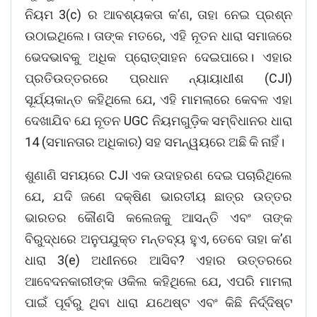
ନିୟମ 3(c) ର ଆବଶ୍ୟକତା କ’ଣ, ତାହା ନେଇ ପ୍ରଶ୍ନ
ଉଠାଇଥିଲେ। ତାଙ୍କ ମତରେ, ଏହି ନୂତନ ଧାରା ସମାଜରେ
ଭେଦଭାବକୁ ଅଧିକ ପ୍ରୋତ୍ସାହନ ଦେଇପାରେ। ଏହାର
ପ୍ରତିଉତ୍ତରରେ ପ୍ରଧାନ ନ୍ୟାୟାଧୀଶ (CJI)
ସୂର୍ଯ୍ୟକାନ୍ତ କହିଥିଲେ ଯେ, ଏହି ମାମଲାରେ କେବଳ ଏହା
ଦେଖାଯିବ ଯେ ନୂତନ UGC ନିୟମଗୁଡ଼ିକ ସମ୍ବିଧାନର ଧାରା
14 (ସମାନତାର ଅଧିକାର) ସହ ସମନ୍ୱୟରେ ଅଛି କି ନାହିଁ।
ଶୁଣାଣି ସମୟରେ CJI ଏକ ଉଦାହରଣ ଦେଇ ପଚାରିଥିଲେ
ଯେ, ଯଦି ଜଣେ ଦକ୍ଷିଣ ଭାରତୀୟ ଛାତ୍ର ଉତ୍ତର
ଭାରତର କୌଣସି କଲେଜକୁ ଆସନ୍ତି ଏବଂ ତାଙ୍କ
ବିରୁଦ୍ଧରେ ଅନୁପଯୁକ୍ତ ମନ୍ତବ୍ୟ ହୁଏ, ତେବେ ତାହା କ’ଣ
ଧାରା 3(e) ଅଧୀନରେ ଆସିବ? ଏହାର ଉତ୍ତରରେ
ଆବେଦନକାରୀଙ୍କ ଓକିଲ କହିଥିଲେ ଯେ, ଏପରି ମାମଲା
ପାଇଁ ପୂର୍ବରୁ ଥିବା ଧାରା ଯଥେଷ୍ଟ ଏବଂ କିଛି ନିର୍ଦ୍ଦିଷ୍ଟ