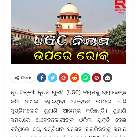
Share
ନୂଆଦିଲ୍ଲୀ: ନୂତନ ୟୁଜିସି (UGC) ନିୟମକୁ ଚ୍ୟାଲେଞ୍ଜ
କରି ଦାଖଲ ହୋଇଥିବା ଆବେଦନ ଉପରେ ଆଜି
ସୁପ୍ରିମକୋର୍ଟ ଶୁଣାଣି ଆରମ୍ଭ କରିଛନ୍ତି। ଶୁଣାଣି
ସମୟରେ ଆବେଦନକାରୀଙ୍କ ଓକିଲ ଯୁକ୍ତି ଦେଇ
କହିଥିଲେ ଯେ, ସମ୍ବିଧାନ ସମସ୍ତ ନାଗରିକଙ୍କୁ ସମାନ