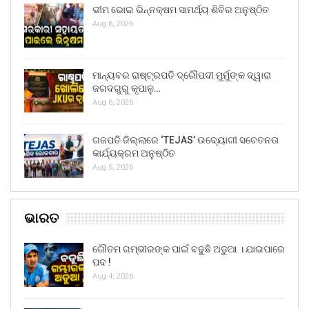
ଭୀମ ଭୋଇ ଭିନ୍ନକ୍ଷମ ସାମର୍ଥ୍ୟ ଶିବିର ଅନୁଷ୍ଠିତ
Aug 6, 2026
ମାନ୍ୟବର ରାଷ୍ଟ୍ରପତି ଦ୍ରୌପଦୀ ମୁର୍ମୁଙ୍କ ଦ୍ୱାରା
ଜଗଦଗୁରୁ କୃପାଳୁ…
Aug 6, 2026
ଗଜପତି ଜିଲ୍ଲାରେ ‘TEJAS’ ଉଦ୍ୟୋଗୀ ସଚେତନତା
କାର୍ଯ୍ୟକ୍ରମ ଅନୁଷ୍ଠିତ
Aug 5, 2026
ଭାରତ
ଗୌତମ ଗମ୍ଭୀରଙ୍କ ପାଇଁ ବଢୁଛି ଅଡୁଆ । ଯାଇପାରେ
ପଦ !
Aug 4, 2026