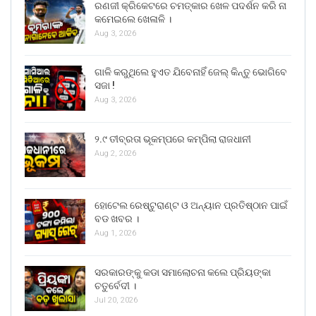
ରଣଜୀ କ୍ରିକେଟରେ ଚମତ୍କାର ଖେଳ ପଦର୍ଶନ କରି ନା
କମେଇଲେ ଖେଳାଳି ।
Aug 3, 2026
ଗାଳି କରୁଥିଲେ ହୁଏତ ଯିବେନାହିଁ ଜେଲ୍ କିନ୍ତୁ ଭୋଗିବେ
ସଜା !
Aug 3, 2026
୨.୯ ତୀବ୍ରତା ଭୂକମ୍ପରେ କମ୍ପିଲା ରାଜଧାନୀ
Aug 2, 2026
ହୋଟେଲ ରେଷ୍ଟୁରାଣ୍ଟ ଓ ଅନ୍ୟାନ ପ୍ରତିଷ୍ଠାନ ପାଇଁ
ବଡ ଖବର ।
Aug 1, 2026
ସରକାରଙ୍କୁ କଡା ସମାଲୋଚନା କଲେ ପ୍ରିୟଙ୍କା
ଚତୁର୍ବେଦୀ ।
Jul 20, 2026