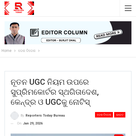
Home
ଦେଶ ବିଦେଶ
ନୂତନ UGC ନିୟମ ଉପରେ
ସୁପ୍ରିମକୋର୍ଟର ସ୍ଥଗିତାଦେଶ,
କେନ୍ଦ୍ର ଓ UGCକୁ ନୋଟିସ୍
ଦେଶ ବିଦେଶ
ଭାରତ
By
Reporters Today Bureau
On
Jan 29, 2026