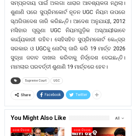
ସମ୍ପ୍ରଦାୟ ପାଇଁ ଅଲଗା ଧାରାର ଆବଶ୍ୟକତା ନଥିଲା।
ଶୁଣାଣି ପରେ ସୁପ୍ରିମକୋର୍ଟ ନୂତନ UGC ନିୟମ ଉପରେ
ସ୍ଥଗିତାଦେଶ ଜାରି କରିଛନ୍ତି। ଆଦେଶ ଅନୁଯାୟୀ, 2012
ମସିହାର ପୂରୁଣା UGC ନିୟମଗୁଡ଼ିକ ଅସ୍ଥାୟୀଭାବେ
କାର୍ଯ୍ୟକାରୀ ରହିବ। ସେହିସହିତ ସୁପ୍ରିମକୋର୍ଟ କେନ୍ଦ୍ର
ସରକାର ଓ UGCକୁ ନୋଟିସ୍ ଜାରି କରି 19 ମାର୍ଚ୍ଚ 2026
ସୁଦ୍ଧା ଜବାବ ଦାଖଲ କରିବାକୁ ନିର୍ଦ୍ଦେଶ ଦେଇଛନ୍ତି।
ମାମଲାର ପରବର୍ତ୍ତୀ ଶୁଣାଣି 19 ମାର୍ଚ୍ଚରେ ହେବ।
Supreme Court
UGC
Facebook
Twitter
Share
You Might Also Like
All
ଦେଶ ବିଦେଶ
ଦେଶ ବିଦେଶ