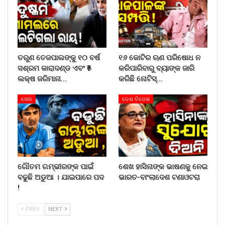
ତରୁଣ ତେଜପାଲଙ୍କୁ ୧୦ ବର୍ଷ
୧୬ କୋଟିର ଋଣ ପରିଷୋଧ ନ
ସଶ୍ରମ କାରାଦଣ୍ଡ ଏବଂ ₹୫
କରିପାରିବାରୁ ବ୍ୟାଙ୍କ ଜାରି
ଲକ୍ଷ ଜରିମାନା…
କରିଛି ନୋଟିସ୍…
ଖେଳ
ଦେଶ ବିଦେଶ
ଗୌତମ ଗମ୍ଭୀରଙ୍କ ପାଇଁ
ଶେଖ ହାସିନାଙ୍କ ଭାଷଣକୁ ନେଇ
ବଢୁଛି ଅଡୁଆ । ଯାଇପାରେ ପଦ
ଭାରତ-ବାଂଲାଦେଶ ଟଣାଓଟରା
!
PREV
NEXT