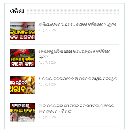
ଓଡିଶା
ବାଲିଆନ୍ତାରେ ଅଘଟଣ, ନଦୀରେ ଭାସିଗଲେ ୨ ଯୁବକ
Aug 7, 2026
କେନାଲକୁ ଖସିଲା ନାନୋ କାର, ଅଳ୍ପକେ ବର୍ତ୍ତିଲେ
ଚାଳକ
Aug 7, 2026
୫ ଉପାୟ ବଦଳାଇଦେବ ଆପଣଙ୍କ ଆର୍ଥିକ ପରିସ୍ଥିତି
Aug 6, 2026
ଆର୍.ଉଦୟଗିରି ପୋଲିସର ବଡ଼ ସଫଳତା, ଗଞ୍ଜେଇ
କାରବାରରେ ୨ ଗିରଫ
Aug 6, 2026