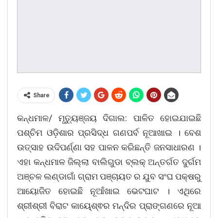
Share
କନ୍ଧମାଳ/ ମୃତ୍ୟୁଞ୍ଜୟ ଦିଗାଲ: ପାଳିତ ହୋଇଯାଇଛି
ପଶ୍ଚିମ ଓଡ଼ିଶାର ପ୍ରସିଦ୍ଧ ଗଣପର୍ବ ନୂଆଖାଇ । ବେଶ
ଉତ୍ସାହ ଉଦିପର୍ଣ୍ଣା ସହ ପାଳନ କରିଛନ୍ତି ଜନସାଧାରଣ ।
ଏହା କନ୍ଧମାଳ ଜିଲ୍ଲା ବାଲିଗୁଡା ବ୍ଲକ୍ ଅନ୍ତର୍ଗତ ଦୁର୍ଗମ
ଅଞ୍ଚଳ ଲଣ୍ଡାଗାଁ ଗ୍ରାମ ପଞ୍ଚାୟତ ର ଯୁବ ସଂଘ ପକ୍ଷରୁ
ଆୟୋଜିତ ହୋଇଛି ନୂଆଁଖାଇ ଭେଟଘାଟ । ଏଥିରେ
ଶ୍ରୀଶ୍ରୀ ବିରାଟ କାୟେ୍ଶ୍ଵର ମନ୍ଦିର ପ୍ରାଙ୍ଗଣରେ ନୂଆ