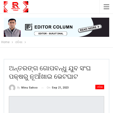
Home
ଓଡିଶା
ଅନ୍ତରଙ୍ଗ ଗୋପବନ୍ଧୁ ଯୁବ ସଂଘ
ପକ୍ଷରୁ ନୂଆଁଖାଇ ଭେଟଘାଟ
ଓଡିଶା
On
Sep 21, 2023
By
Minu Sahoo