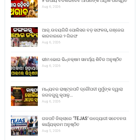
୫ ଉପାୟ ବଦଳାଇଦେବ ଆପଣଙ୍କ ଆର୍ଥିକ ପରିସ୍ଥିତି
Aug 6, 2026
ଆର୍.ଉଦୟଗିରି ପୋଲିସର ବଡ଼ ସଫଳତା, ଗଞ୍ଜେଇ
କାରବାରରେ ୨ ଗିରଫ
Aug 6, 2026
ଭୀମ ଭୋଇ ଭିନ୍ନକ୍ଷମ ସାମର୍ଥ୍ୟ ଶିବିର ଅନୁଷ୍ଠିତ
Aug 6, 2026
ମାନ୍ୟବର ରାଷ୍ଟ୍ରପତି ଦ୍ରୌପଦୀ ମୁର୍ମୁଙ୍କ ଦ୍ୱାରା
ଜଗଦଗୁରୁ କୃପାଳୁ…
Aug 6, 2026
ଗଜପତି ଜିଲ୍ଲାରେ ‘TEJAS’ ଉଦ୍ୟୋଗୀ ସଚେତନତା
କାର୍ଯ୍ୟକ୍ରମ ଅନୁଷ୍ଠିତ
Aug 5, 2026