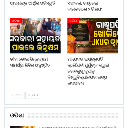
ଆପଣଙ୍କ ଆର୍ଥିକ ପରିସ୍ଥିତି
ସଫଳତା, ଗଞ୍ଜେଇ
କାରବାରରେ ୨ ଗିରଫ
ଓଡିଶା
ଓଡିଶା
ଭୀମ ଭୋଇ ଭିନ୍ନକ୍ଷମ
ମାନ୍ୟବର ରାଷ୍ଟ୍ରପତି
ସାମର୍ଥ୍ୟ ଶିବିର ଅନୁଷ୍ଠିତ
ଦ୍ରୌପଦୀ ମୁର୍ମୁଙ୍କ ଦ୍ୱାରା
ଜଗଦଗୁରୁ କୃପାଳୁ
ବିଶ୍ୱବିଦ୍ୟାଳୟର ଭବ୍ୟ
ଉଦଘାଟନ
PREV
NEXT
ଓଡିଶା