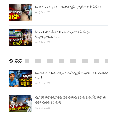
ମୋବାଇଲ ରୁ ମୋବାଇଲ ଘୁରି ବୁଲୁଛି ରାଗିଂ ଭିଡିଓ
Aug 5, 2026
ଜିଲ୍ଲା ସ୍ତରୀୟ ପ୍ୟାରେଡ୍ ପରେ ବିଭିନ୍ନ
ଶିକ୍ଷାନୁଷ୍ଠାନର…
Aug 5, 2026
ଭାରତ
ଗୌତମ ଗମ୍ଭୀରଙ୍କ ପାଇଁ ବଢୁଛି ଅଡୁଆ । ଯାଇପାରେ
ପଦ !
Aug 4, 2026
ରଣଜୀ କ୍ରିକେଟରେ ଚମତ୍କାର ଖେଳ ପଦର୍ଶନ କରି ନା
କମେଇଲେ ଖେଳାଳି ।
Aug 3, 2026