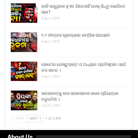
ଗାଳି କରୁଥିଲେ ହୁଏତ ଯିବେନାହିଁ ଜେଲ୍ କିନ୍ତୁ ଭୋଗିବେ
ସଜା !
Aug 3, 2026
୨.୯ ତୀବ୍ରତା ଭୂକମ୍ପରେ କମ୍ପିଲା ରାଜଧାନୀ
Aug 2, 2026
ହୋଟେଲ ରେଷ୍ଟୁରାଣ୍ଟ ଓ ଅନ୍ୟାନ ପ୍ରତିଷ୍ଠାନ ପାଇଁ
ବଡ ଖବର ।
Aug 1, 2026
ସରକାରଙ୍କୁ କଡା ସମାଲୋଚନା କଲେ ପ୍ରିୟଙ୍କା
ଚତୁର୍ବେଦୀ ।
Jul 20, 2026
PREV
NEXT
1 of 2,409
About Us