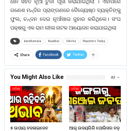
ଧାନ ସହିତ ନୂଆ ଚୁଡା ପୂଜା କରାଯାଇଥିଲା । ଏହାପରେ
ଗଣେଶ ମନ୍ଦିର ପ୍ରାଙ୍ଗଣରେ ବୈଜ୍ୟେଷ୍ଠ ବ୍ୟକ୍ତିଙ୍କୁ
ଫୁଲ, ଚନ୍ଦନ ଦେଇ ନୂଆଁଖାଇ ଜୁହାର କରିଥିଲେ। ସଂଘ
ପକ୍ଷରୁ ଏକ ରାମ ଲୀଳା ନାଟକ ଆୟୋଜନ କରାଯାଇଥିଲା
kandhamala
Nuakhai
Odisha
Reporters Today
Facebook
Twitter
Share
You Might Also Like
All
ଓଡିଶା
ଓଡିଶା
୫ ଉପାୟ ବଦଳାଇଦେବ
ଆର୍.ଉଦୟଗିରି ପୋଲିସର ବଡ଼