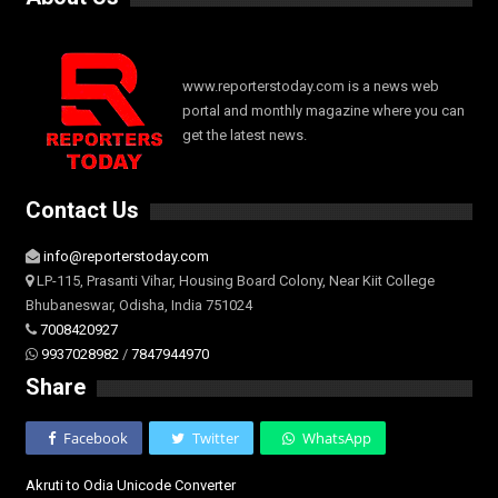
www.reporterstoday.com is a news web
portal and monthly magazine where you can
get the latest news.
Contact Us
info@reporterstoday.com
LP-115, Prasanti Vihar, Housing Board Colony, Near Kiit College
Bhubaneswar, Odisha, India 751024
7008420927
9937028982
/
7847944970
Share
Facebook
Twitter
WhatsApp
Akruti to Odia Unicode Converter