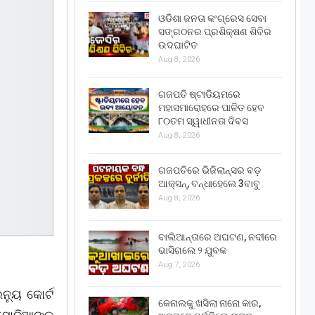
ଓଡିଶା ଜନତା କଂଗ୍ରେସ ସେବା
ସଙ୍ଗଠନର ପ୍ରଶିକ୍ଷଣ ଶିବିର
ଉଦଘାଟିତ
Aug 8, 2026
ଗଜପତି ଷ୍ଟାଡିୟମରେ
ମହାସମାରୋହରେ ପାଳିତ ହେବ
୮୦ତମ ସ୍ୱାଧୀନତା ଦିବସ
Aug 8, 2026
ଗଜପତିରେ ଭିଜିଲାନ୍ସର ବଡ଼
ଆକ୍ସନ୍, ବନ୍ଧାହେଲେ 3ବାବୁ
Aug 8, 2026
ବାଲିଆନ୍ତାରେ ଅଘଟଣ, ନଦୀରେ
ଭାସିଗଲେ ୨ ଯୁବକ
Aug 7, 2026
ନ୍ୟୁ କୋର୍ଟ
କେନାଲକୁ ଖସିଲା ନାନୋ କାର,