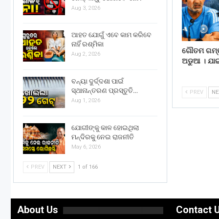
Aug 3, 2026
ଆହତ ଯୋଗୁଁ ଏବେ କାମ କରିବେ
ନାହିଁ ରଶ୍ମିକା
ଗୌତମ ଗମ୍ଭୀ
Aug 2, 2026
ଅଡୁଆ । ଯା
ବନ୍ୟା ଦୁର୍ଦ୍ଦଶା ପାଇଁ
ସ୍ଥାନାନ୍ତରଣ ପ୍ରସ୍ତୁତି…
PREV
N
Aug 1, 2026
ଯୋଗୀଙ୍କୁ କାଳ ହୋଇଥିଲା
ମନ୍ଦିରକୁ ନେଇ ରାଜନୀତି
May 6, 2026
PREV
NEXT
1 of 166
About Us
Contact 