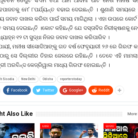
ପୂର୍ବତନ ଡେପୁଟି ସିଏମ ତଥା ଆମ ଆଦମୀ ପାର୍ଟି ନେତା ମନୀଷ ସ
ହେପାଜତକୁ ମେ’ ୮ପର୍ଯ୍ୟନ୍ତ ବଢାଇ ଦେଇଛନ୍ତି । ଶୁଣାଣି ସମୟରେ ପ
ାଳୟ ଜବାବ ଦାଖଲ କରିବା ପାଇଁ ସମୟ ମାଗିଥିଲା । ଏହା ଉପରେ କୋର୍ଟ 
୍ତ ସମୟ ଦେଇଛନ୍ତି ।କୋଟ କହିଛନ୍ତି ଯେ ଦସ୍ତାବିଜ ନିରୀକ୍ଷଣକୁ ନ
ଧ୍ୟାହ୍ନ ୧୨ ଟା ସୁଦ୍ଧା ନିଜର ଜବାବ ଦାଖଲ କରିପାରିବ ।
ୁଯାୟୀ, ମନୀଷ ସୀସୋଦିଆଙ୍କୁ ଗତ ବର୍ଷ ଫେବୃୟାରୀ ୨୬ ରେ ଗିରଫ କ
ଠାରୁ ସେ ଦିଲ୍ଲୀର ତିହାର ଜେଲରେ ରହିଛନ୍ତି । ତେବେ ଏହି ମାମଲା
୍ରୀ ଅରବିନ୍ଦ କେଜ୍ରିୱାଲ ମାଧ୍ୟ ଗିରଫ ହୋଇଛନ୍ତି ।
h Sisodia
New Delhi
Odisha
reporterstoday
Facebook
Twitter
Google+
ReddIt
ht Also Like
More 
ଖେଳ
ଭାରତ