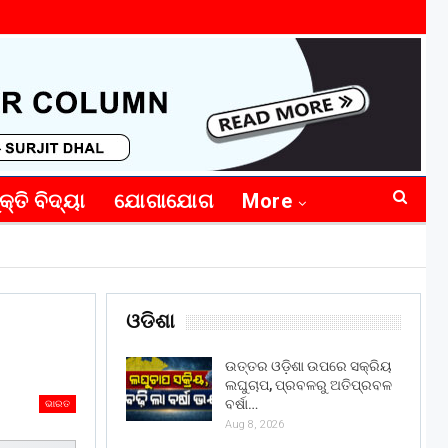
କ୍ତି ବିଦ୍ୟା
ଯୋଗାଯୋଗ
More
ଓଡିଶା
ଉତ୍ତର ଓଡ଼ିଶା ଉପରେ ସକ୍ରିୟ
ଲଘୁଚାପ, ପ୍ରବଳରୁ ଅତିପ୍ରବଳ
ବର୍ଷା…
ଭାରତ
Aug 8, 2026