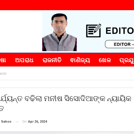
୍ଷା
ଅପରାଧ
ରାଜନୀତି
ଵାଣିଜ୍ୟ
ଖେଳ
ପ୍ରଯୁ
େପାଜତ
ର୍ଯ୍ୟନ୍ତ ବଢିଲା ମନୀଷ ସିସୋଦିଆଙ୍କ ନ୍ୟାୟିକ
ତ
On
Apr 26, 2024
 Sahoo