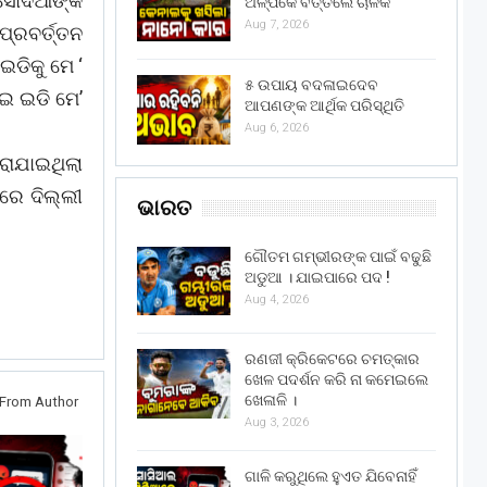
ିସୋଦିଆଙ୍କ
ଅଳ୍ପକେ ବର୍ତ୍ତିଲେ ଚାଳକ
Aug 7, 2026
୍ରବର୍ତ୍ତନ
ଇଡିକୁ ମେ ‘
୫ ଉପାୟ ବଦଳାଇଦେବ
େଇ ଇଡି ମେ’
ଆପଣଙ୍କ ଆର୍ଥିକ ପରିସ୍ଥିତି
Aug 6, 2026
ରାଯାଇଥିଲା
ରେ ଦିଲ୍ଲୀ
ଭାରତ
ଗୌତମ ଗମ୍ଭୀରଙ୍କ ପାଇଁ ବଢୁଛି
ଅଡୁଆ । ଯାଇପାରେ ପଦ !
Aug 4, 2026
ରଣଜୀ କ୍ରିକେଟରେ ଚମତ୍କାର
ଖେଳ ପଦର୍ଶନ କରି ନା କମେଇଲେ
ଖେଳାଳି ।
From Author
Aug 3, 2026
ଗାଳି କରୁଥିଲେ ହୁଏତ ଯିବେନାହିଁ