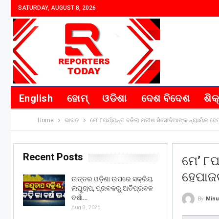
SATURDAY, AUGUST 8, 2026
English
ହୋମ୍
ଓଡିଶା
ଦେଶ ବିଦେଶ
ଶିକ
Home
ଭାରତ
ମେ’ ୮ପର୍ଯ୍ୟନ୍ତ ବଢିଲା ମନୀଷ ସିସୋଦିଆଙ୍କ ନ୍ୟାୟିକ ହ
Recent Posts
ମେ’ ୮ପ
ହେପାଜ
ଉତ୍ତର ଓଡ଼ିଶା ଉପରେ ସକ୍ରିୟ
ଲଘୁଚାପ, ପ୍ରବଳରୁ ଅତିପ୍ରବଳ
ବର୍ଷା…
By
Minu
Aug 8, 2026