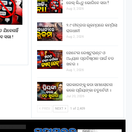
ଜେଲ୍ କିନ୍ତୁ ଭୋଗିବେ ସଜା !
Aug 3, 2026
୨.୯ ତୀବ୍ରତା ଭୂକମ୍ପରେ କମ୍ପିଲା
 ଯିବେନାହିଁ
ରାଜଧାନୀ
େ ସଜା !
Aug 2, 2026
ହୋଟେଲ ରେଷ୍ଟୁରାଣ୍ଟ ଓ
ଅନ୍ୟାନ ପ୍ରତିଷ୍ଠାନ ପାଇଁ ବଡ
ଖବର ।
Aug 1, 2026
ସରକାରଙ୍କୁ କଡା ସମାଲୋଚନା
କଲେ ପ୍ରିୟଙ୍କା ଚତୁର୍ବେଦୀ ।
Jul 20, 2026
PREV
NEXT
1 of 2,409