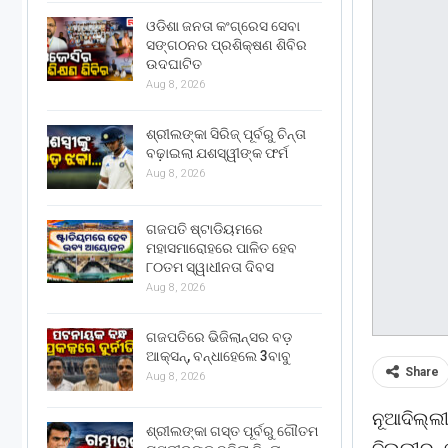
ଓଡିଶା ଜନତା କଂଗ୍ରେସ ସେବା
ସଙ୍ଗଠନର ପ୍ରଶିକ୍ଷଣ ଶିବିର
ଉଦଘାଟିତ
Aug 8, 2026
ଶ୍ରୀଲଙ୍କା ସିରିଜ୍ ପୂର୍ବରୁ ଚିନ୍ତା
ବଢ଼ାଇଲା ଯଶସ୍ୱୀଙ୍କ ଫର୍ମ
Aug 8, 2026
ଗଜପତି ଷ୍ଟାଡିୟମରେ
ମହାସମାରୋହରେ ପାଳିତ ହେବ
୮୦ତମ ସ୍ୱାଧୀନତା ଦିବସ
Aug 8, 2026
ଗଜପତିରେ ଭିଜିଲାନ୍ସର ବଡ଼
ଆକ୍ସନ୍, ବନ୍ଧାହେଲେ 3ବାବୁ
Share
Aug 8, 2026
ନୂଆଦିଲ୍ଲୀ
ଶ୍ରୀଲଙ୍କା ଗସ୍ତ ପୂର୍ବରୁ ଗୌତମ