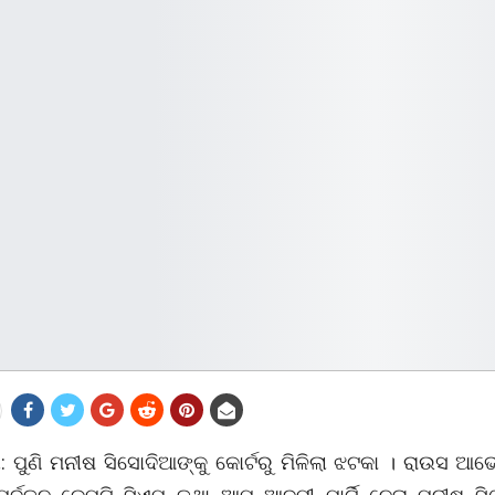
: ପୁଣି ମନୀଷ ସିସୋଦିଆଙ୍କୁ କୋର୍ଟରୁ ମିଳିଲା ଝଟକା । ରାଉସ ଆଭେ