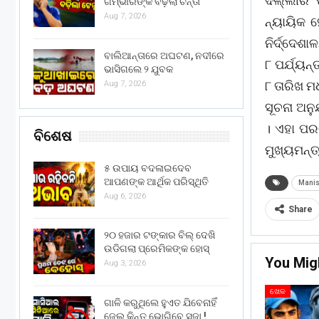
ଦିଲ୍ଲୀର 
ଗମ୍ଭୀରଙ୍କ ବଢ଼ିଲା ଚିନ୍ତା
Aug 7, 2026
ନ୍ୟାୟିକ 
ନିର୍ଦ୍ଦେଶ
ବାଲିଆନ୍ତାରେ ଅଘଟଣ, ନଦୀରେ
୮ ପର୍ଯ୍ୟନ
ଭାସିଗଲେ ୨ ଯୁବକ
୮ ତାରିଖ ମ
Aug 7, 2026
ସୂଚନା ଅନ
। ଏହା ପର
ବିଶେଷ
ମୁଖ୍ୟମନ୍ତ
୫ ଉପାୟ ବଦଳାଇଦେବ
ଆପଣଙ୍କ ଆର୍ଥିକ ପରିସ୍ଥିତି
Manis
Aug 6, 2026
Share
୨୦ ହଜାର ଟଙ୍କାର ବିଲ୍ ଦେଖି
ଉଡିଗଲା ପ୍ରେମିକଙ୍କ ହୋସ୍
You Mig
Aug 3, 2026
ଖେଳ
ଗାଳି କରୁଥିଲେ ହୁଏତ ଯିବେନାହିଁ
ଜେଲ୍ କିନ୍ତୁ ଭୋଗିବେ ସଜା !