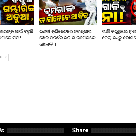
ରଙ୍କ ପାଇଁ ବଢୁଛି
ରଣଜୀ କ୍ରିକେଟରେ ଚମତ୍କାର
ଗାଳି କରୁଥିଲେ ହୁଏତ
ଇପାରେ ପଦ !
ଖେଳ ପଦର୍ଶନ କରି ନା କମେଇଲେ
ଜେଲ୍ କିନ୍ତୁ ଭୋଗିବ
ଖେଳାଳି ।
EXT
Us
Share