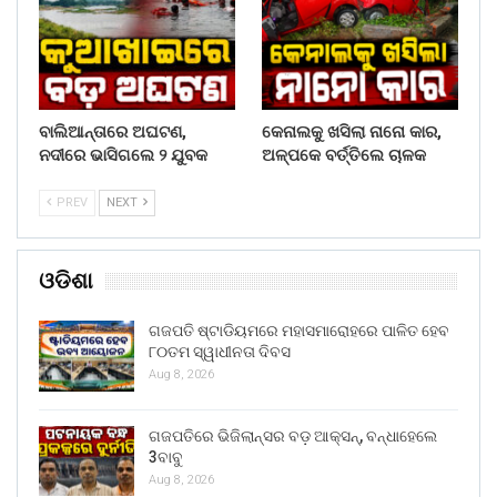
ବାଲିଆନ୍ତାରେ ଅଘଟଣ,
କେନାଲକୁ ଖସିଲା ନାନୋ କାର,
ନଦୀରେ ଭାସିଗଲେ ୨ ଯୁବକ
ଅଳ୍ପକେ ବର୍ତ୍ତିଲେ ଚାଳକ
PREV
NEXT
ଓଡିଶା
ଗଜପତି ଷ୍ଟାଡିୟମରେ ମହାସମାରୋହରେ ପାଳିତ ହେବ
୮୦ତମ ସ୍ୱାଧୀନତା ଦିବସ
Aug 8, 2026
ଗଜପତିରେ ଭିଜିଲାନ୍ସର ବଡ଼ ଆକ୍ସନ୍, ବନ୍ଧାହେଲେ
3ବାବୁ
Aug 8, 2026