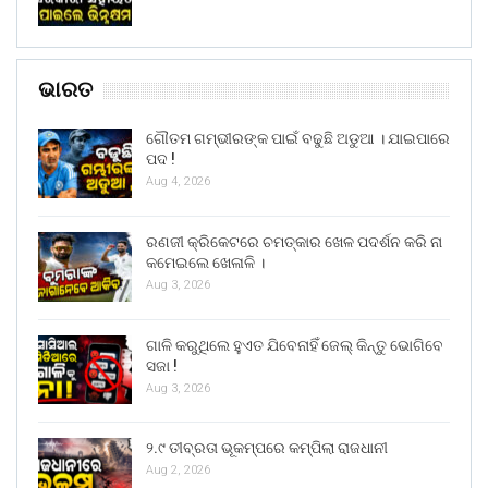
ଭାରତ
ଗୌତମ ଗମ୍ଭୀରଙ୍କ ପାଇଁ ବଢୁଛି ଅଡୁଆ । ଯାଇପାରେ
ପଦ !
Aug 4, 2026
ରଣଜୀ କ୍ରିକେଟରେ ଚମତ୍କାର ଖେଳ ପଦର୍ଶନ କରି ନା
କମେଇଲେ ଖେଳାଳି ।
Aug 3, 2026
ଗାଳି କରୁଥିଲେ ହୁଏତ ଯିବେନାହିଁ ଜେଲ୍ କିନ୍ତୁ ଭୋଗିବେ
ସଜା !
Aug 3, 2026
୨.୯ ତୀବ୍ରତା ଭୂକମ୍ପରେ କମ୍ପିଲା ରାଜଧାନୀ
Aug 2, 2026