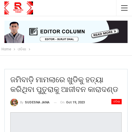
Home
ଓଡିଶା
ଜମିବାଡ଼ି ମାମଲାରେ ଖୁଡିକୁ ହତ୍ୟା
କରିଥିବା ପୁତୁରାକୁ ଆଜୀବନ କାରାଦଣ୍ଡ
ଓଡିଶା
On
Oct 19, 2023
By
SUDESNA JANA