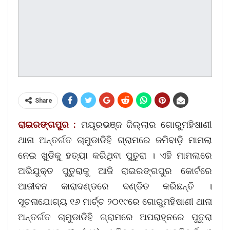
Share
ରାଇରଙ୍ଗପୁର :
ମୟୂରଭଞ୍ଜ ଜିଲ୍ଲାର ଗୋରୁମହିଷାଣୀ
ଥାନା ଅନ୍ତର୍ଗତ ଚାମୁଡାଡିହି ଗ୍ରାମରେ ଜମିବାଡ଼ି ମାମଲା
ନେଇ ଖୁଡିକୁ ହତ୍ୟା କରିଥିବା ପୁତୁରା । ଏହି ମାମଲାରେ
ଅଭିଯୁକ୍ତ ପୁତୁରାକୁ ଆଜି ରାଇରଙ୍ଗପୁର କୋର୍ଟରେ
ଆଜୀବନ କାରାଦଣ୍ଡରେ ଦଣ୍ଡିତ କରିଛନ୍ତି ।
ସୂଚନାଯୋଗ୍ୟ ୧୬ ମାର୍ଚ୍ଚ ୨୦୧୯ରେ ଗୋରୁମହିଷାଣୀ ଥାନା
ଅନ୍ତର୍ଗତ ଚାମୁଡାଡିହି ଗ୍ରାମରେ ଅପରାହ୍ନରେ ପୁତୁରା