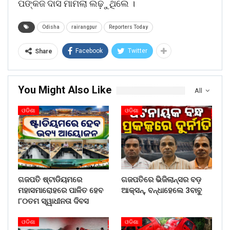
ପଙ୍କଜ ଦାସ ମାମଲା ଲଢ଼ୁଥିଲେ ।
Odisha
rairangpur
Reporters Today
Facebook
Twitter
Share
You Might Also Like
All
ଓଡିଶା
ଓଡିଶା
ଗଜପତି ଷ୍ଟାଡିୟମରେ
ଗଜପତିରେ ଭିଜିଲାନ୍ସର ବଡ଼
ମହାସମାରୋହରେ ପାଳିତ ହେବ
ଆକ୍ସନ୍, ବନ୍ଧାହେଲେ 3ବାବୁ
୮୦ତମ ସ୍ୱାଧୀନତା ଦିବସ
ଓଡିଶା
ଓଡିଶା