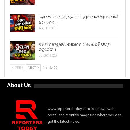
ହୋଟେଲ ରେଷ୍ଟୁରାଣ୍ଟ ଓ ଅନ୍ୟାନ ପ୍ରତିଷ୍ଠାନ ପାଇଁ
ବଡ ଖବର ।
Aug 1, 2026
ସରକାରଙ୍କୁ କଡା ସମାଲୋଚନା କଲେ ପ୍ରିୟଙ୍କା
ଚତୁର୍ବେଦୀ ।
Jul 20, 2026
PREV
NEXT
1 of 2,409
About Us
www.reporterstoday.com is a news web
portal and monthly magazine where you can
get the latest news.