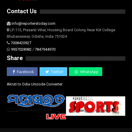
Contact Us
info@reporterstoday.com
LP-115, Prasanti Vihar, Housing Board Colony, Near Kiit College
Bhubaneswar, Odisha, India 751024
7008420927
9937028982
/
7847944970
Share
Facebook
Twitter
WhatsApp
Akruti to Odia Unicode Converter