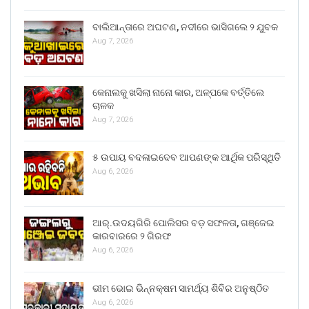
ବାଲିଆନ୍ତାରେ ଅଘଟଣ, ନଦୀରେ ଭାସିଗଲେ ୨ ଯୁବକ
Aug 7, 2026
କେନାଲକୁ ଖସିଲା ନାନୋ କାର, ଅଳ୍ପକେ ବର୍ତ୍ତିଲେ
ଚାଳକ
Aug 7, 2026
୫ ଉପାୟ ବଦଳାଇଦେବ ଆପଣଙ୍କ ଆର୍ଥିକ ପରିସ୍ଥିତି
Aug 6, 2026
ଆର୍.ଉଦୟଗିରି ପୋଲିସର ବଡ଼ ସଫଳତା, ଗଞ୍ଜେଇ
କାରବାରରେ ୨ ଗିରଫ
Aug 6, 2026
ଭୀମ ଭୋଇ ଭିନ୍ନକ୍ଷମ ସାମର୍ଥ୍ୟ ଶିବିର ଅନୁଷ୍ଠିତ
Aug 6, 2026