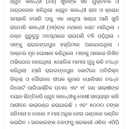
ଧ୍ରୁବ କାଳନ୍ଦୀ (୪୫) ଖୁଡିଙ୍କ ସହ ଯୁକ୍ତିତର୍କ ଓ
ଗଣ୍ଡଗୋଳ କରିଥିଲା ।ଧ୍ରୁବ କାଳନ୍ଦୀ ରାଗ ଓ କ୍ରୋଧ
ସମ୍ଭାଳି ନପାରି ଘରୁ ଏକ ଧାରୁଆ ଖଣ୍ଡା ଆଣି ଖୁଡି
ରାଇମଣି କାଳନ୍ଦୀ (୬୫)ଙ୍କ ମଥାରେ ଚୋଟ ମାରିଥିଲା ।
ରକ୍ତ ଜୁଡୁବୁଡୁ ଅବସ୍ଥାରେ ରାଇମଣି ଟଳି ପଡ଼ିଥିଲା ।
ତାଙ୍କୁ ରାଇରଙ୍ଗପୁର ହସ୍ପିଟାଲ ଅଣାଯାଇଥିଲା ।
ଡାକ୍ତର ମୃତ ଘୋଷଣା କରିଥିଲେ ।ଏହାକୁ ଥାନାରେ ଲିଖିତ
ଅଭିଯୋଗ ହୋଇଥିଲା ।ପୋଲିସ ମାମଲା ରୁଜୁ କରି ତଦନ୍ତ
କରିଥିଲା ।ଆଜି ରାଇରଙ୍ଗପୁର କୋର୍ଟରେ ଅତିରିକ୍ତ
ଜିଲ୍ଲା ଓ ଦୌରାଜଜ ଦୀପକ କୁମାର ପୋଲିସର ତଦନ୍ତ
ରିପୋର୍ଟ ପାରିପାର୍ଶ୍ବିକ ଘଟଣା ଏବଂ ୧୮ ଜଣ ସାକ୍ଷୀଙ୍କ
ବୟାନ ଭିତ୍ତିକରି ଧ୍ରୁବ କାଳନ୍ଦୀକୁ ଦୋଷୀ ସାବ୍ୟସ୍ତ କରି
ଆଜୀବନ କାରାଦଣ୍ଡ କରାଯାଇଛି । ଏବଂ ୫୦୦୦ ଟଙ୍କା
ଜରିମାନା ନ ଦେଲେ ୬ ମାସ ଅଧିକ ଜେଲ ଦଣ୍ଡରେ ଦଣ୍ଡିତ
କରାଯିବ । ସରକାରଙ୍କ ତରଫରୁ ସରକାରୀ ଓକିଲ ଏପିପି