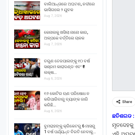
ବାଲିଆନ୍ତାରେ ଅଘଟଣ, ନଦୀରେ
ଭାସିଗଲେ ୨ ଯୁବକ
Aug 7, 2026
କେନାଲକୁ ଖସିଲା ନାନୋ କାର,
ଅଳ୍ପକେ ବର୍ତ୍ତିଲେ ଚାଳକ
Aug 7, 2026
ତରୁଣ ତେଜପାଲଙ୍କୁ ୧୦ ବର୍ଷ
ସଶ୍ରମ କାରାଦଣ୍ଡ ଏବଂ ₹୫
ଲକ୍ଷ…
Aug 6, 2026
୧୬ କୋଟିର ଋଣ ପରିଷୋଧ ନ
କରିପାରିବାରୁ ବ୍ୟାଙ୍କ ଜାରି
Share
କରିଛି…
Aug 6, 2026
ଛତିଶଗଡ :
ମୃତଦେହକୁ 
ବୁମରାହଙ୍କୁ କ୍ରିକେଟରୁ 6 ମାସରୁ
1 ବର୍ଷ ପର୍ଯ୍ୟନ୍ତ ବିରତି ନେବାକୁ…
ଏହି ଅଘଟଣ