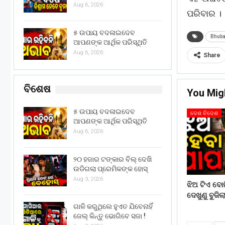
Aug 6, 2026
ପରିବାର ।
୫ ଉପାୟ ବଦଳାଇଦେବ
Bhub
ଆପଣଙ୍କ ଆର୍ଥିକ ପରିସ୍ଥିତି
Aug 6, 2026
Share
ବିଶେଷ
You Mig
୫ ଉପାୟ ବଦଳାଇଦେବ
ଦେଶ ବିଦେଶ
ଆପଣଙ୍କ ଆର୍ଥିକ ପରିସ୍ଥିତି
Aug 6, 2026
୨୦ ହଜାର ଟଙ୍କାର ବିଲ୍ ଦେଖି
ଉଡିଗଲା ପ୍ରେମିକଙ୍କ ହୋସ୍
Aug 3, 2026
ଝିଅ ଟିଏ ବୋ
ଦେଖୁଣୁ ବୁଜି
ଗାଳି କରୁଥିଲେ ହୁଏତ ଯିବେନାହିଁ
ଜେଲ୍ କିନ୍ତୁ ଭୋଗିବେ ସଜା !