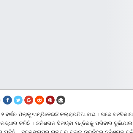
୬ ବର୍ଷର ପିଲାକୁ ଝାମ୍ପିନେଇଛି କଲାରାପତିଆ ବାଘ । ପରେ ବନବିଭ
ଉଦ୍ଧାର କରିଛି । ଛତିଶଗଡ ସିହାଓ୍ବା ମନ୍ଦିରକୁ ପରିବାର ବୁଲିଯା
 ଘଟିଛି । ନବରଙ୍ଗପୁର ରାଇଘର ବ୍ଲକ ତୁରୁଡିହରୁ ଛତିଶଗଡ ବୁ