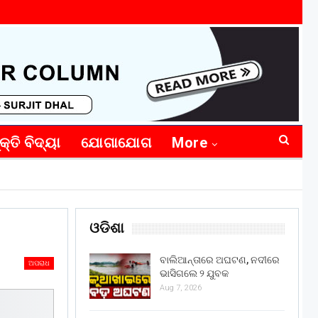
କ୍ତି ବିଦ୍ୟା
ଯୋଗାଯୋଗ
More
ଓଡିଶା
ବାଲିଆନ୍ତାରେ ଅଘଟଣ, ନଦୀରେ
ଅପରାଧ
ଭାସିଗଲେ ୨ ଯୁବକ
Aug 7, 2026