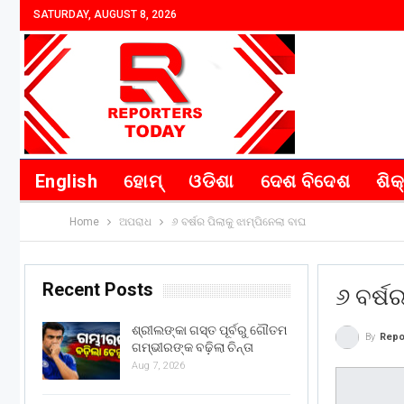
SATURDAY, AUGUST 8, 2026
English
ହୋମ୍
ଓଡିଶା
ଦେଶ ବିଦେଶ
ଶିକ
Home
ଅପରାଧ
୬ ବର୍ଷର ପିଲାକୁ ଝାମ୍ପିନେଲା ବାଘ
Recent Posts
୬ ବର୍ଷ
ଶ୍ରୀଲଙ୍କା ଗସ୍ତ ପୂର୍ବରୁ ଗୌତମ
By
Repo
ଗମ୍ଭୀରଙ୍କ ବଢ଼ିଲା ଚିନ୍ତା
Aug 7, 2026