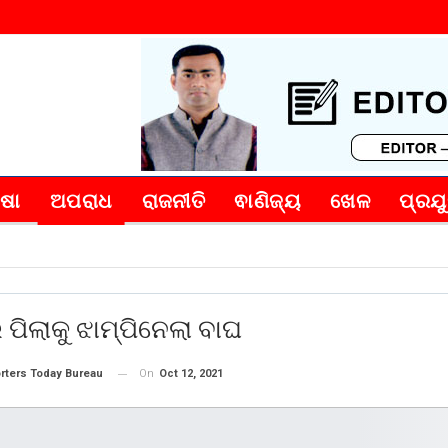
୍ଷା
ଅପରାଧ
ରାଜନୀତି
ଵାଣିଜ୍ୟ
ଖେଳ
ପ୍ରଯୁ
ର ପିଲାକୁ ଝାମ୍ପିନେଲା ବାଘ
On
Oct 12, 2021
rters Today Bureau