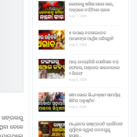
କେନାଲକୁ ଖସିଲା ନାନୋ କାର,
ଅଳ୍ପକେ ବର୍ତ୍ତିଲେ ଚାଳକ
Aug 7, 2026
୫ ଉପାୟ ବଦଳାଇଦେବ
ଆପଣଙ୍କ ଆର୍ଥିକ ପରିସ୍ଥିତି
Aug 6, 2026
ଆର୍.ଉଦୟଗିରି ପୋଲିସର ବଡ଼
ସଫଳତା, ଗଞ୍ଜେଇ କାରବାରରେ
୨ ଗିରଫ
Aug 6, 2026
ଭୀମ ଭୋଇ ଭିନ୍ନକ୍ଷମ ସାମର୍ଥ୍ୟ
ଶିବିର ଅନୁଷ୍ଠିତ
Aug 6, 2026
ାଗ ଜଙ୍ଗଲରୁ
ମାନ୍ୟବର ରାଷ୍ଟ୍ରପତି ଦ୍ରୌପଦୀ
ଇଥିବା ବେଳେ
ମୁର୍ମୁଙ୍କ ଦ୍ୱାରା ଜଗଦଗୁରୁ
ଲିଯାଇଥିଲେ
କୃପାଳୁ…