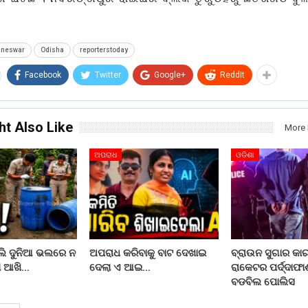
aneswar
Odisha
reporterstoday
Facebook
Twitter
Google+
ReddIt
ht Also Like
More 
ଅପରାଧ
ଓଡିଶା
ଲି ଦୁନିଆ ଭଲରେ ନ
ଅପରାଧ କରିବାକୁ ବାଟ ଦେଖାଇ
ବ୍ରାଉନ ସୁଗାର କା
ଲା ଆଖି…
ଦେଲା ଏ ଆଇ…
ରାକେଟର ପର୍ଦ୍ଦାଫା
ବଡବିଲ ପୋଲିସ