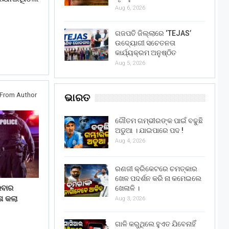
Aug 6, 2026
ଗଜପତି ଜିଲ୍ଲାରେ ‘TEJAS’
ଉଦ୍ୟୋଗୀ ସଚେତନତା
କାର୍ଯ୍ୟକ୍ରମ ଅନୁଷ୍ଠିତ
Aug 5, 2026
From Author
ଭାରତ
ଗୌତମ ଗମ୍ଭୀରଙ୍କ ପାଇଁ ବଢୁଛି
ଅଡୁଆ । ଯାଇପାରେ ପଦ !
Aug 4, 2026
ରଣଜୀ କ୍ରିକେଟରେ ଚମତ୍କାର
ଖେଳ ପଦର୍ଶନ କରି ନା କମେଇଲେ
ରବାର
ଖେଳାଳି ।
ଶ କଲା
Aug 3, 2026
ଗାଳି କରୁଥିଲେ ହୁଏତ ଯିବେନାହିଁ