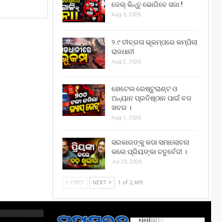
ଜେଲ୍ କିନ୍ତୁ ଭୋଗିବେ ସଜା !
Aug 3, 2026
୨.୯ ତୀବ୍ରତା ଭୂକମ୍ପରେ କମ୍ପିଲା
ରାଜଧାନୀ
Aug 2, 2026
ହୋଟେଲ ରେଷ୍ଟୁରାଣ୍ଟ ଓ
ଅନ୍ୟାନ ପ୍ରତିଷ୍ଠାନ ପାଇଁ ବଡ
ଖବର ।
Aug 1, 2026
ସରକାରଙ୍କୁ କଡା ସମାଲୋଚନା
କଲେ ପ୍ରିୟଙ୍କା ଚତୁର୍ବେଦୀ ।
Jul 20, 2026
PREV
NEXT
1 of 2,409