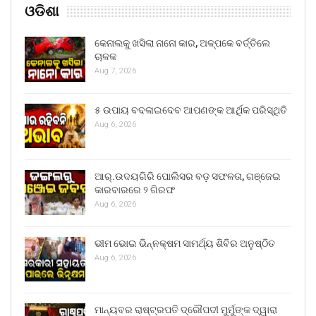
ଓଡିଶା
କେନାଲକୁ ଖସିଲା ନାନୋ କାର, ଅଳ୍ପକେ ବର୍ତ୍ତିଲେ
ଚାଳକ
Aug 7, 2026
୫ ଉପାୟ ବଦଳାଇଦେବ ଆପଣଙ୍କ ଆର୍ଥିକ ପରିସ୍ଥିତି
Aug 6, 2026
ଆର୍.ଉଦୟଗିରି ପୋଲିସର ବଡ଼ ସଫଳତା, ଗଞ୍ଜେଇ
କାରବାରରେ ୨ ଗିରଫ
Aug 6, 2026
ଭୀମ ଭୋଇ ଭିନ୍ନକ୍ଷମ ସାମର୍ଥ୍ୟ ଶିବିର ଅନୁଷ୍ଠିତ
Aug 6, 2026
ମାନ୍ୟବର ରାଷ୍ଟ୍ରପତି ଦ୍ରୌପଦୀ ମୁର୍ମୁଙ୍କ ଦ୍ୱାରା