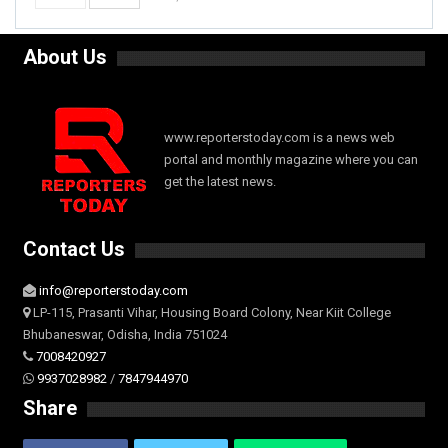
About Us
www.reporterstoday.com is a news web
portal and monthly magazine where you can
get the latest news.
Contact Us
info@reporterstoday.com
LP-115, Prasanti Vihar, Housing Board Colony, Near Kiit College
Bhubaneswar, Odisha, India 751024
7008420927
9937028982
/
7847944970
Share