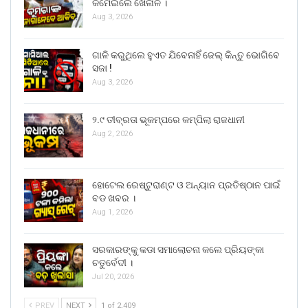
କମେଇଲେ ଖେଳାଳି ।
Aug 3, 2026
ଗାଳି କରୁଥିଲେ ହୁଏତ ଯିବେନାହିଁ ଜେଲ୍ କିନ୍ତୁ ଭୋଗିବେ
ସଜା !
Aug 3, 2026
୨.୯ ତୀବ୍ରତା ଭୂକମ୍ପରେ କମ୍ପିଲା ରାଜଧାନୀ
Aug 2, 2026
ହୋଟେଲ ରେଷ୍ଟୁରାଣ୍ଟ ଓ ଅନ୍ୟାନ ପ୍ରତିଷ୍ଠାନ ପାଇଁ
ବଡ ଖବର ।
Aug 1, 2026
ସରକାରଙ୍କୁ କଡା ସମାଲୋଚନା କଲେ ପ୍ରିୟଙ୍କା
ଚତୁର୍ବେଦୀ ।
Jul 20, 2026
PREV
NEXT
1 of 2,409