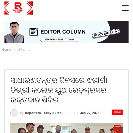
Home
ଓଡିଶା
ସାଧାରଣତନ୍ତ୍ର ଦିବସରେ ଝରୀଗାଁ
ଡିଗ୍ରୀ କଲେଜ ୟୁଥ ରେଡ଼କ୍ରସର
ରକ୍ତଦାନ ଶିବିର
ଓଡିଶା
On
Jan 27, 2026
By
Reporters Today Bureau