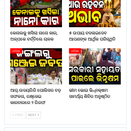
କେନାଲକୁ ଖସିଲା ନାନୋ କାର,
୫ ଉପାୟ ବଦଳାଇଦେବ
ଅଳ୍ପକେ ବର୍ତ୍ତିଲେ ଚାଳକ
ଆପଣଙ୍କ ଆର୍ଥିକ ପରିସ୍ଥିତି
ଓଡିଶା
ଓଡିଶା
ଆର୍.ଉଦୟଗିରି ପୋଲିସର ବଡ଼
ଭୀମ ଭୋଇ ଭିନ୍ନକ୍ଷମ
ସଫଳତା, ଗଞ୍ଜେଇ
ସାମର୍ଥ୍ୟ ଶିବିର ଅନୁଷ୍ଠିତ
କାରବାରରେ ୨ ଗିରଫ
PREV
NEXT