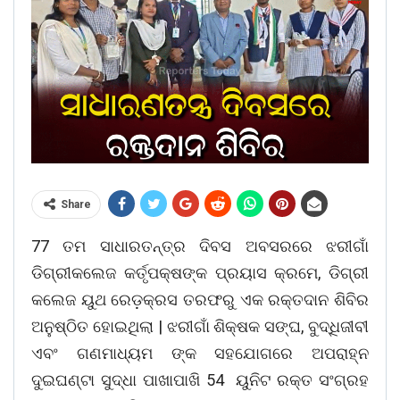
Share
77 ତମ ସାଧାରତନ୍ତ୍ର ଦିବସ ଅବସରରେ ଝରୀଗାଁ
ଡିଗ୍ରୀକଲେଜ କର୍ତୃପକ୍ଷଙ୍କ ପ୍ରୟାସ କ୍ରମେ, ଡିଗ୍ରୀ
କଲେଜ ୟୁଥ ରେଡ଼କ୍ରସ ତରଫରୁ ଏକ ରକ୍ତଦାନ ଶିବିର
ଅନୁଷ୍ଠିତ ହୋଇଥିଲା | ଝରୀଗାଁ ଶିକ୍ଷକ ସଙ୍ଘ, ବୁଦ୍ଧିଜୀବୀ
ଏବଂ ଗଣମାଧ୍ୟମ ଙ୍କ ସହଯୋଗରେ ଅପରାହ୍ନ
ଦୁଇଘଣ୍ଟା ସୁଦ୍ଧା ପାଖାପାଖି 54 ୟୁନିଟ ରକ୍ତ ସଂଗ୍ରହ