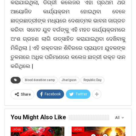
କରାଯାଇଥିଲା, ଡିଗ୍ରୀ କଲେଜର ଏହା ପ୍ରଥମ ଥର
ଆୟୋଜିତ କାର୍ଯ୍ୟକ୍ରମ ହୋଇଥିବା ବେଳେ
ଛାତ୍ରଛାତ୍ରୀଙ୍କ ମଧ୍ୟରେ ଦେଶାତ୍ମକ ଭାବନା ଜାଗ୍ରତ
କରିବା ସମେତ ଯୁବ ବର୍ଗଙ୍କୁ ଏହି ମହତ କାର୍ଯ୍ୟକ୍ରମରେ
ଅଂଶ ଗ୍ରହଣ ଲାଗି ଉତ୍ସାହିତ କରାଯାଇଥିବା ଦେଖିବାକୁ
ମିଳିଥିଲା | ଏହି ରକ୍ତଦାନ ଶିବିରରେ ପ୍ରାୟତଃ ଯୁବକଙ୍କ
ତୁଳନାରେ ଅଧିକ ପରିମାଣରେ କଲେଜ ଛାତ୍ରୀ ରକ୍ତ ଦାନ
କରିଥିଲେ |
blood donation camp
Jharigaon
Republic Day
Facebook
Twitter
Share
You Might Also Like
All
ଓଡିଶା
ଓଡିଶା