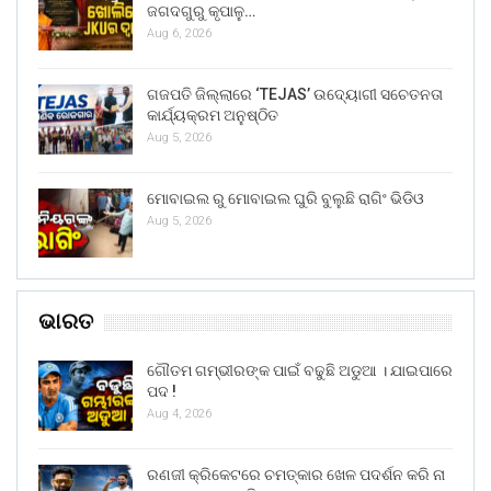
ଜଗଦଗୁରୁ କୃପାଳୁ…
Aug 6, 2026
ଗଜପତି ଜିଲ୍ଲାରେ ‘TEJAS’ ଉଦ୍ୟୋଗୀ ସଚେତନତା
କାର୍ଯ୍ୟକ୍ରମ ଅନୁଷ୍ଠିତ
Aug 5, 2026
ମୋବାଇଲ ରୁ ମୋବାଇଲ ଘୁରି ବୁଲୁଛି ରାଗିଂ ଭିଡିଓ
Aug 5, 2026
ଭାରତ
ଗୌତମ ଗମ୍ଭୀରଙ୍କ ପାଇଁ ବଢୁଛି ଅଡୁଆ । ଯାଇପାରେ
ପଦ !
Aug 4, 2026
ରଣଜୀ କ୍ରିକେଟରେ ଚମତ୍କାର ଖେଳ ପଦର୍ଶନ କରି ନା