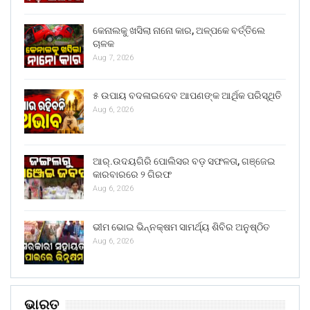
କେନାଲକୁ ଖସିଲା ନାନୋ କାର, ଅଳ୍ପକେ ବର୍ତ୍ତିଲେ
ଚାଳକ
Aug 7, 2026
୫ ଉପାୟ ବଦଳାଇଦେବ ଆପଣଙ୍କ ଆର୍ଥିକ ପରିସ୍ଥିତି
Aug 6, 2026
ଆର୍.ଉଦୟଗିରି ପୋଲିସର ବଡ଼ ସଫଳତା, ଗଞ୍ଜେଇ
କାରବାରରେ ୨ ଗିରଫ
Aug 6, 2026
ଭୀମ ଭୋଇ ଭିନ୍ନକ୍ଷମ ସାମର୍ଥ୍ୟ ଶିବିର ଅନୁଷ୍ଠିତ
Aug 6, 2026
ଭାରତ