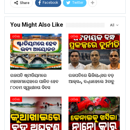
Facebook
Twitter
Share
You Might Also Like
All
ଓଡିଶା
ଓଡିଶା
ଗଜପତି ଷ୍ଟାଡିୟମରେ
ଗଜପତିରେ ଭିଜିଲାନ୍ସର ବଡ଼
ମହାସମାରୋହରେ ପାଳିତ ହେବ
ଆକ୍ସନ୍, ବନ୍ଧାହେଲେ 3ବାବୁ
୮୦ତମ ସ୍ୱାଧୀନତା ଦିବସ
ଓଡିଶା
ଓଡିଶା