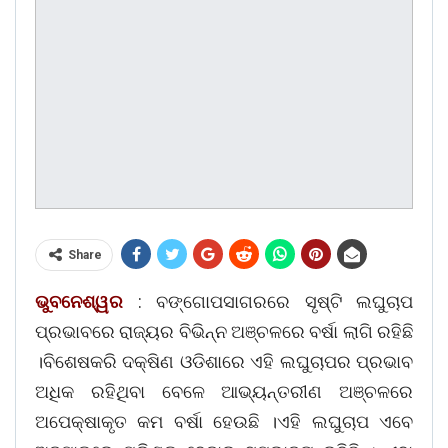
Share
ଭୁବନେଶ୍ୱର
: ବଙ୍ଗୋପସାଗରରେ ସୃଷ୍ଟି ଲଘୁଚାପ
ପ୍ରଭାବରେ ରାଜ୍ୟର ବିଭିନ୍ନ ଅଞ୍ଚଳରେ ବର୍ଷା ଲାଗି ରହିଛି
।ବିଶେଷକରି ଦକ୍ଷିଣ ଓଡିଶାରେ ଏହି ଲଘୁଚାପର ପ୍ରଭାବ
ଅଧିକ ରହିଥିବା ବେଳେ ଆଭ୍ୟନ୍ତରୀଣ ଅଞ୍ଚଳରେ
ଅପେକ୍ଷାକୃତ କମ ବର୍ଷା ହେଉଛି ।ଏହି ଲଘୁଚାପ ଏବେ