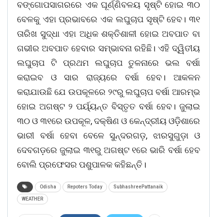
ବଙ୍ଗୋପସାଗରରେ ଏକ ଘୂର୍ଣ୍ଣିବଳୟ ସୃଷ୍ଟି ହୋଇ ୩୦
ବେଳକୁ ଏହା ପ୍ରଭାବରେ ଏକ ଲଘୁଚାପ ସୃଷ୍ଟି ହେବ। ୩୧
ତାରିଖ ସୁଦ୍ଧା ଏହା ଅଧିକ ଶକ୍ତିଶାଳୀ ହୋଇ ଅବପାତ ବା
ଗଭୀର ଅବପାତ ହେବାର ସମ୍ଭାବନା ରହିଛି। ଏହି ଦ୍ୱିତୀୟ
ଲଘୁଚାପ ଟି ପ୍ରଥମ ଲଘୁଚାପ ତୁଳନାରେ ଭଲ ବର୍ଷା
କରାଇବ ଓ ସାର ରାଜ୍ୟରେ ବର୍ଷା ହେବ। ଆକଳନ
କରାଯାଉଛି ଯେ ଉପକୂଳରେ ୨୯ରୁ ଲଘୁଚାପ ବର୍ଷା ଆରମ୍ଭ
ହୋଇ ଅଗଷ୍ଟ ୨ ପର୍ୟ୍ୟନ୍ତ ବିସ୍ତୃତ ବର୍ଷା ହେବ। ଜୁଲାଇ
୩୦ ଓ ୩୧ରେ ଉପକୂଳ, ଦକ୍ଷିଣ ଓ କେନ୍ଦ୍ରୀୟ ଓଡ଼ିଶାରେ
ଭାରୀ ବର୍ଷା ହେବା ବେଳେ ସୁନ୍ଦରଗଡ଼, ଝାରସୁଗୁଡ଼ା ଓ
ଦେବଗଡ଼ରେ ଜୁଲାଇ ୩୧ରୁ ଅଗଷ୍ଟ ୧ରେ ଭାରି ବର୍ଷା ହେବ
ବୋଲି ପ୍ରଫେସର ପଶୁପାଳକ କହିଛନ୍ତି।
Odisha
Repoters Today
SubhashreePattanaik
WEATHER