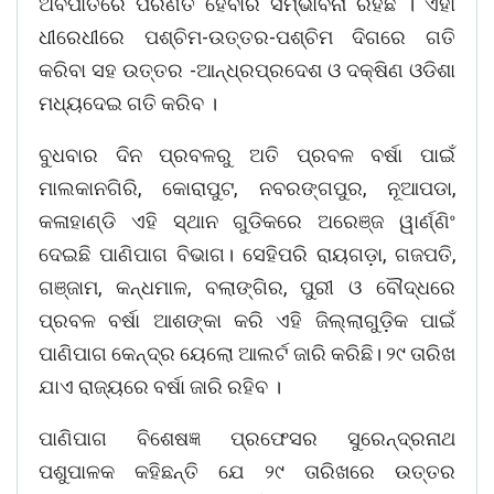
ଅବପାତରେ ପରିଣତ ହେବାର ସମ୍ଭାବନା ରହିଛି । ଏହା
ଧୀରେଧୀରେ ପଶ୍ଚିମ-ଉତ୍ତର-ପଶ୍ଚିମ ଦିଗରେ ଗତି
କରିବା ସହ ଉତ୍ତର -ଆନ୍ଧ୍ରପ୍ରଦେଶ ଓ ଦକ୍ଷିଣ ଓଡିଶା
ମଧ୍ୟଦେଇ ଗତି କରିବ ।
ବୁଧବାର ଦିନ ପ୍ରବଳରୁ ଅତି ପ୍ରବଳ ବର୍ଷା ପାଇଁ
ମାଲକାନଗିରି, କୋରାପୁଟ, ନବରଙ୍ଗପୁର, ନୂଆପଡା,
କଳାହାଣ୍ଡି ଏହି ସ୍ଥାନ ଗୁଡିକରେ ଅରେଞ୍ଜ ୱାର୍ଣ୍ଣିଂ
ଦେଇଛି ପାଣିପାଗ ବିଭାଗ। ସେହିପରି ରାୟଗଡ଼ା, ଗଜପତି,
ଗଞ୍ଜାମ, କନ୍ଧମାଳ, ବଲାଙ୍ଗିର, ପୁରୀ ଓ ବୌଦ୍ଧରେ
ପ୍ରବଳ ବର୍ଷା ଆଶଙ୍କା କରି ଏହି ଜିଲ୍ଲାଗୁଡ଼ିକ ପାଇଁ
ପାଣିପାଗ କେନ୍ଦ୍ର ୟେଲୋ ଆଲର୍ଟ ଜାରି କରିଛି। ୨୯ ତାରିଖ
ଯାଏ ରାଜ୍ୟରେ ବର୍ଷା ଜାରି ରହିବ ।
ପାଣିପାଗ ବିଶେଷଜ୍ଞ ପ୍ରଫେସର ସୁରେନ୍ଦ୍ରନାଥ
ପଶୁପାଳକ କହିଛନ୍ତି ଯେ ୨୯ ତାରିଖରେ ଉତ୍ତର