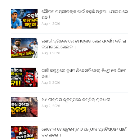
ଗୌତମ ଗମ୍ଭୀରଙ୍କ ପାଇଁ ବଢୁଛି ଅଡୁଆ । ଯାଇପାରେ
ପଦ !
Aug 4, 2026
ରଣଜୀ କ୍ରିକେଟରେ ଚମତ୍କାର ଖେଳ ପଦର୍ଶନ କରି ନା
କମେଇଲେ ଖେଳାଳି ।
Aug 3, 2026
ଗାଳି କରୁଥିଲେ ହୁଏତ ଯିବେନାହିଁ ଜେଲ୍ କିନ୍ତୁ ଭୋଗିବେ
ସଜା !
Aug 3, 2026
୨.୯ ତୀବ୍ରତା ଭୂକମ୍ପରେ କମ୍ପିଲା ରାଜଧାନୀ
Aug 2, 2026
ହୋଟେଲ ରେଷ୍ଟୁରାଣ୍ଟ ଓ ଅନ୍ୟାନ ପ୍ରତିଷ୍ଠାନ ପାଇଁ
ବଡ ଖବର ।