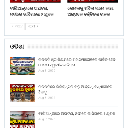
ବାଲିଆନ୍ତାରେ ଅଘଟଣ,
କେନାଲକୁ ଖସିଲା ନାନୋ କାର,
ନଦୀରେ ଭାସିଗଲେ ୨ ଯୁବକ
ଅଳ୍ପକେ ବର୍ତ୍ତିଲେ ଚାଳକ
PREV
NEXT
ଓଡିଶା
ଗଜପତି ଷ୍ଟାଡିୟମରେ ମହାସମାରୋହରେ ପାଳିତ ହେବ
୮୦ତମ ସ୍ୱାଧୀନତା ଦିବସ
Aug 8, 2026
ଗଜପତିରେ ଭିଜିଲାନ୍ସର ବଡ଼ ଆକ୍ସନ୍, ବନ୍ଧାହେଲେ
3ବାବୁ
Aug 8, 2026
ବାଲିଆନ୍ତାରେ ଅଘଟଣ, ନଦୀରେ ଭାସିଗଲେ ୨ ଯୁବକ
Aug 7, 2026