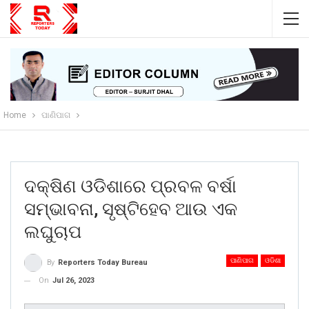
Home
ପାଣିପାଗ
ଦକ୍ଷିଣ ଓଡିଶାରେ ପ୍ରବଳ ବର୍ଷା
ସମ୍ଭାବନା, ସୃଷ୍ଟିହେବ ଆଉ ଏକ
ଲଘୁଚାପ
ପାଣିପାଗ
ଓଡିଶା
By
Reporters Today Bureau
On
Jul 26, 2023