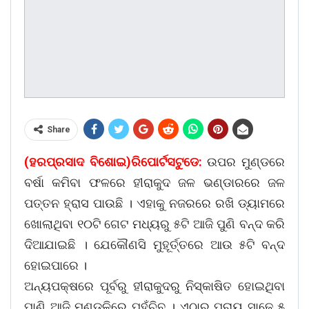
Share
(ହରପ୍ରସାଦ ବିଶୋଇ)ରିପୋର୍ଟସଟୁଡେ:
ଉପର ମୁଣ୍ଡରେ
ବର୍ଷା କମିବା ଫଳରେ ହୀରାକୁଦ ଜଳ ଭଣ୍ଡାରରେ ଜଳ
ପତ୍ତନ ହ୍ରାସ ପାଉଛି । ଏହାକୁ ନଜରରେ ରଖି ଡ୍ୟାମରେ
ଖୋଲାଥିବା ୧୦ଟି ଗେଟ ମଧ୍ୟରୁ ୫ଟି ଆଜି ପୁଣି ବନ୍ଦ କରି
ଦିଆଯାଇଛି । ଯେକୌଣସି ମୁହୂର୍ତ୍ତରେ ଆଉ ୫ଟି ବନ୍ଦ
ହୋଇପାରେ ।
ଅନ୍ୟପକ୍ଷରେ ପୂର୍ବରୁ ହୀରାକୁଦରୁ ନିସ୍କାଷିତ ହୋଇଥିବା
ପାଣି ଆଜି ମୁଣ୍ଡୁଳିରେ ପହଁଚିବ । ଏଠାରୁ ପ୍ରାୟ ସାଢେ ୫