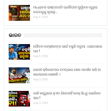
ମାନ୍ୟବର ରାଷ୍ଟ୍ରପତି ଦ୍ରୌପଦୀ ମୁର୍ମୁଙ୍କ ଦ୍ୱାରା
ଜଗଦଗୁରୁ କୃପାଳୁ…
Aug 6, 2026
ଭାରତ
ଗୌତମ ଗମ୍ଭୀରଙ୍କ ପାଇଁ ବଢୁଛି ଅଡୁଆ । ଯାଇପାରେ
ପଦ !
Aug 4, 2026
ରଣଜୀ କ୍ରିକେଟରେ ଚମତ୍କାର ଖେଳ ପଦର୍ଶନ କରି ନା
କମେଇଲେ ଖେଳାଳି ।
Aug 3, 2026
ଗାଳି କରୁଥିଲେ ହୁଏତ ଯିବେନାହିଁ ଜେଲ୍ କିନ୍ତୁ ଭୋଗିବେ
ସଜା !
Aug 3, 2026