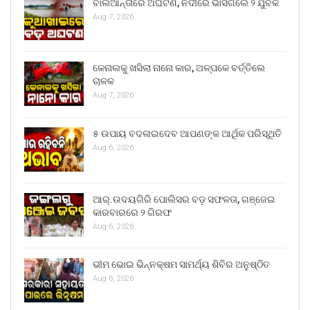
ବାଲିଆନ୍ତାରେ ଅଘଟଣ, ନଦୀରେ ଭାସିଗଲେ ୨ ଯୁବକ
Aug 7, 2026
କେନାଲକୁ ଖସିଲା ନାନୋ କାର, ଅଳ୍ପକେ ବର୍ତ୍ତିଲେ
ଚାଳକ
Aug 7, 2026
୫ ଉପାୟ ବଦଳାଇଦେବ ଆପଣଙ୍କ ଆର୍ଥିକ ପରିସ୍ଥିତି
Aug 6, 2026
ଆର୍.ଉଦୟଗିରି ପୋଲିସର ବଡ଼ ସଫଳତା, ଗଞ୍ଜେଇ
କାରବାରରେ ୨ ଗିରଫ
Aug 6, 2026
ଭୀମ ଭୋଇ ଭିନ୍ନକ୍ଷମ ସାମର୍ଥ୍ୟ ଶିବିର ଅନୁଷ୍ଠିତ
Aug 6, 2026