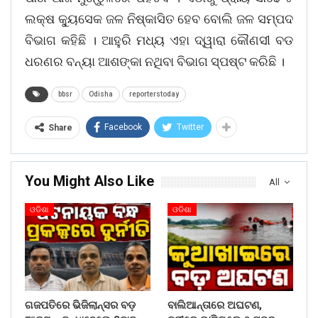
ଲକ୍ଷ କ୍ୟୁସେକ ଜଳ ନିଷ୍କାସିତ ହେବ ବୋଲି ଜଳ ସମ୍ପଦ
ବିଭାଗ କହିଛି । ଆହୁରି ମଧ୍ୟ ଏହା ଦ୍ୱାରା କୌଣସୀ ବଡ
ଧରଣର ବନ୍ୟା ଆଶଙ୍କା ନଥିବା ବିଭାଗ ସ୍ପଷ୍ଟ କରିଛି ।
bbsr
Odisha
reporterstoday
Facebook
Twitter
Share
You Might Also Like
All
ଓଡିଶା
ଓଡିଶା
ଗଜପତିରେ ଭିଜିଲାନ୍ସର ବଡ଼
ବାଲିଆନ୍ତାରେ ଅଘଟଣ,