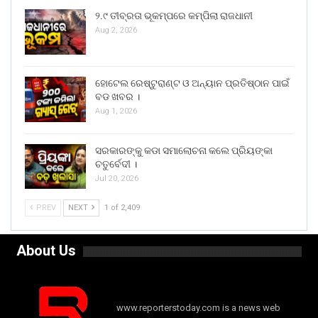
୨.୯ ତୀବ୍ରତା ଭୂକମ୍ପରେ କମ୍ପିଲା ରାଜଧାନୀ
Aug 2, 2026
ହୋଟେଲ ରେଷ୍ଟୁରାଣ୍ଟ ଓ ଅନ୍ୟାନ ପ୍ରତିଷ୍ଠାନ ପାଇଁ
ବଡ ଖବର ।
Aug 1, 2026
ସରକାରଙ୍କୁ କଡା ସମାଲୋଚନା କଲେ ପ୍ରିୟଙ୍କା
ଚତୁର୍ବେଦୀ ।
Jul 20, 2026
PREV
NEXT
1 of 2,409
About Us
www.reporterstoday.com is a news web