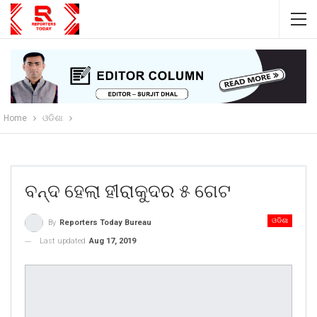
Home
ଓଡିଶା
ବନ୍ଦ ହେଲା ହୀରାକୁଦର ୫ ଗେଟ
ଓଡିଶା
By
Reporters Today Bureau
Last updated
Aug 17, 2019