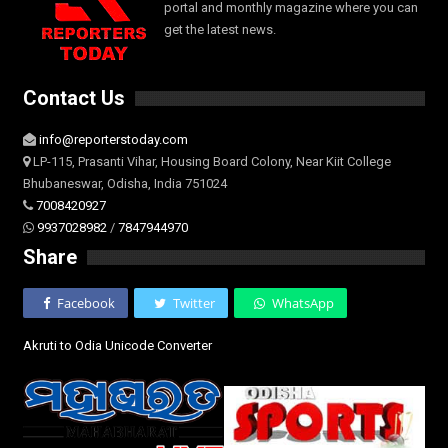
portal and monthly magazine where you can
get the latest news.
Contact Us
info@reporterstoday.com
LP-115, Prasanti Vihar, Housing Board Colony, Near Kiit College
Bhubaneswar, Odisha, India 751024
7008420927
9937028982
/
7847944970
Share
Facebook
Twitter
WhatsApp
Akruti to Odia Unicode Converter