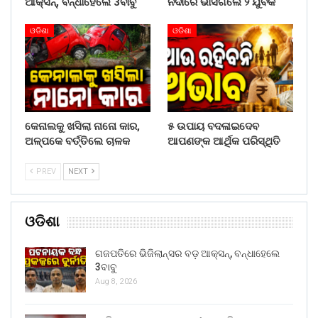
ଆକ୍ସନ୍, ବନ୍ଧାହେଲେ 3ବାବୁ
ନଦୀରେ ଭାସିଗଲେ ୨ ଯୁବକ
ଓଡିଶା
ଓଡିଶା
କେନାଲକୁ ଖସିଲା ନାନୋ କାର,
୫ ଉପାୟ ବଦଳାଇଦେବ
ଅଳ୍ପକେ ବର୍ତ୍ତିଲେ ଚାଳକ
ଆପଣଙ୍କ ଆର୍ଥିକ ପରିସ୍ଥିତି
PREV
NEXT
ଓଡିଶା
ଗଜପତିରେ ଭିଜିଲାନ୍ସର ବଡ଼ ଆକ୍ସନ୍, ବନ୍ଧାହେଲେ
3ବାବୁ
Aug 8, 2026