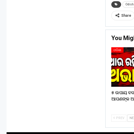
Odish
Share
You Mig
ଓଡିଶା
୫ ଉପାୟ ବ
ଆପଣଙ୍କ ଆର୍
PREV
N