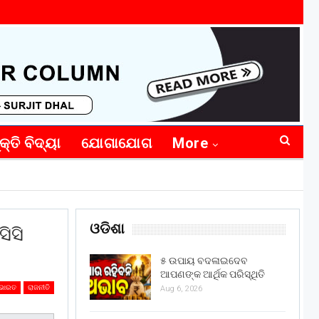
କ୍ତି ବିଦ୍ୟା
ଯୋଗାଯୋଗ
More
ଓଡିଶା
ସିସି
୫ ଉପାୟ ବଦଳାଇଦେବ
ଆପଣଙ୍କ ଆର୍ଥିକ ପରିସ୍ଥିତି
ଭାରତ
ରାଜନୀତି
Aug 6, 2026