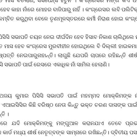
ାତ ମାସ ବିତିଲାଣି, ସସପେନ୍ସ ହଟୁନି । କଂଗ୍ରେସର ମଙ୍ଗ କିଏ ଧ
େବ କାହା ନାଁରେ ମୋହର ବାଜିପାରୁ ନାହିଁ । କଂଗ୍ରେସର ଲବି ପଲିଟି
ଳମ୍ବିତ କରୁଥିବା ବେଳେ ତୃଣମୂଳସ୍ତରରେ କର୍ମୀ ନିରାଶ ହୋଇ କଂଗ
ିସିସି ସଭାପତି ଚୟନ ନେଇ ଦୀର୍ଘଦିନ ହେବ ହିସାବ ନିକାଶ ଚାଲିଥିଲେ ମ
ତ ମାସ ହେବ କଂଗ୍ରେସ ମୁରବୀହୀନ ହୋଇଥିଲେ ବି ଦିଲ୍ଲୀ ହାଇକମା
୍ପତ୍ତି ନେଇପାରୁନାହାନ୍ତି। ଲାଗୁଛି ଯେପରି ଚାପରେ ରହିଛନ୍ତି ଶୀର୍
ସି ସଭାପତି ପାଇଁ ରେସରେ ଏକାଧିକ ନାଁ ସାମିଲ ହେଲାଣି।
ଅଜୟ କୁମାର ପିସିସି ସଭାପତି ପାଇଁ ମହମ୍ମଦ ମୋକ୍କିମଙ୍କ ନା
 । ଏଆଇସିସିର କିଛି ବରିଷ୍ଠ ନେତା କିନ୍ତୁ ଭକ୍ତ ଚରଣ ଦାସଙ୍କ ପା
ତି ।
ତରେ ଯଦି ମୋକ୍କିମଙ୍କୁ ମଙ୍ଗୁଆଳ କରାନଯାଏ ତେବେ ପ୍ରଭ
କାର୍ଡ ମଧ୍ୟ ଶୀର୍ଷ ନେତୃତ୍ବଙ୍କ ସାମ୍ନାରେ ରଖିଛନ୍ତି। ଦ୍ବିତୀୟ ପ