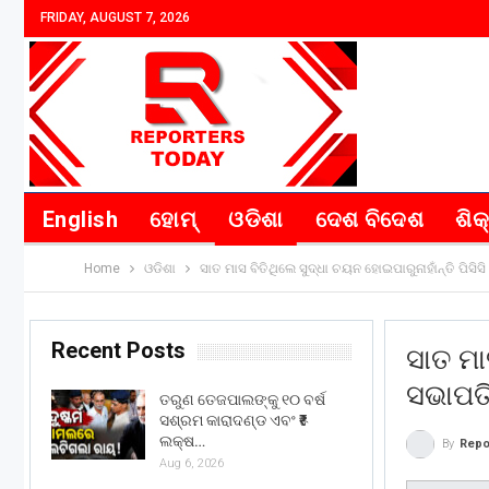
FRIDAY, AUGUST 7, 2026
English
ହୋମ୍
ଓଡିଶା
ଦେଶ ବିଦେଶ
ଶିକ
Home
ଓଡିଶା
ସାତ ମାସ ବିତିଥିଲେ ସୁଦ୍ଧା ଚୟନ ହୋଇପାରୁନାହାଁନ୍ତି ପିସିସି
Recent Posts
ସାତ ମା
ସଭାପତି
ତରୁଣ ତେଜପାଲଙ୍କୁ ୧୦ ବର୍ଷ
ସଶ୍ରମ କାରାଦଣ୍ଡ ଏବଂ ₹୫
ଲକ୍ଷ…
By
Repo
Aug 6, 2026