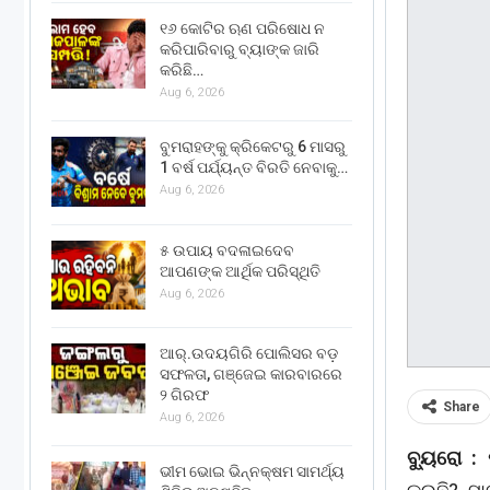
୧୬ କୋଟିର ଋଣ ପରିଷୋଧ ନ
କରିପାରିବାରୁ ବ୍ୟାଙ୍କ ଜାରି
କରିଛି…
Aug 6, 2026
ବୁମରାହଙ୍କୁ କ୍ରିକେଟରୁ 6 ମାସରୁ
1 ବର୍ଷ ପର୍ଯ୍ୟନ୍ତ ବିରତି ନେବାକୁ…
Aug 6, 2026
୫ ଉପାୟ ବଦଳାଇଦେବ
ଆପଣଙ୍କ ଆର୍ଥିକ ପରିସ୍ଥିତି
Aug 6, 2026
ଆର୍.ଉଦୟଗିରି ପୋଲିସର ବଡ଼
ସଫଳତା, ଗଞ୍ଜେଇ କାରବାରରେ
୨ ଗିରଫ
Share
Aug 6, 2026
ବ୍ୟୁରୋ :
ପ
ଭୀମ ଭୋଇ ଭିନ୍ନକ୍ଷମ ସାମର୍ଥ୍ୟ