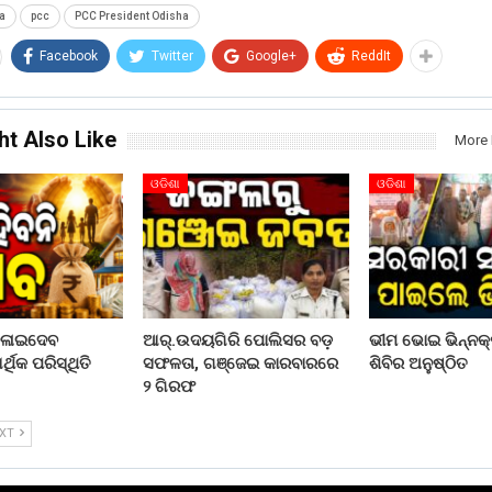
a
pcc
PCC President Odisha
Facebook
Twitter
Google+
ReddIt
ht Also Like
More 
ଓଡିଶା
ଓଡିଶା
ଦଳାଇଦେବ
ଆର୍.ଉଦୟଗିରି ପୋଲିସର ବଡ଼
ଭୀମ ଭୋଇ ଭିନ୍ନକ୍
ଥିକ ପରିସ୍ଥିତି
ସଫଳତା, ଗଞ୍ଜେଇ କାରବାରରେ
ଶିବିର ଅନୁଷ୍ଠିତ
୨ ଗିରଫ
EXT