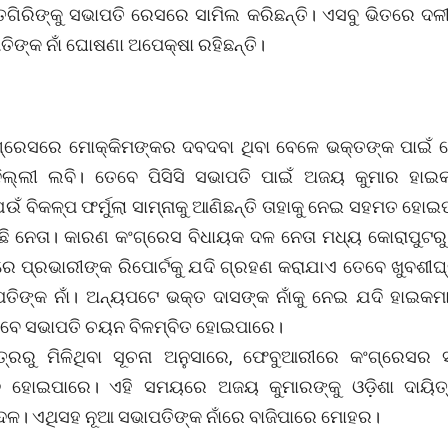
ତଗିରିଙ୍କୁ ସଭାପତି ରେସରେ ସାମିଲ କରିଛନ୍ତି। ଏସବୁ ଭିତରେ ଦଳ
ପତିଙ୍କ ନାଁ ଘୋଷଣା ଅପେକ୍ଷା ରହିଛନ୍ତି।
ଗ୍ରେସରେ ମୋକ୍କିମଙ୍କର ଦବଦବା ଥିବା ବେଳେ ଭକ୍ତଙ୍କ ପାଇଁ
ଦିଲ୍ଲୀ ଲବି। ତେବେ ପିସିସି ସଭାପତି ପାଇଁ ଅଜୟ କୁମାର ହାଇ
 ବିକଳ୍ପ ଫର୍ମୁଲା ସାମ୍ନାକୁ ଆଣିଛନ୍ତି ତାହାକୁ ନେଇ ସହମତ ହୋଇପା
ିଛି ନେତା। କାରଣ କଂଗ୍ରେସ ବିଧାୟକ ଦଳ ନେତା ମଧ୍ୟ କୋରାପୁଟରୁ 
ରେ ପ୍ରଭାରୀଙ୍କ ରିପୋର୍ଟକୁ ଯଦି ଗ୍ରହଣ କରାଯାଏ ତେବେ ଖୁବଶୀ
ତିଙ୍କ ନାଁ। ଅନ୍ୟପଟେ ଭକ୍ତ ଦାସଙ୍କ ନାଁକୁ ନେଇ ଯଦି ହାଇକମା
େବେ ସଭାପତି ଚୟନ ବିଳମ୍ବିତ ହୋଇପାରେ।
ୂତ୍ରରୁ ମିଳିଥିବା ସୂଚନା ଅନୁସାରେ, ଫେବୁଆରୀରେ କଂଗ୍ରେସର 
ତନ ହୋଇପାରେ। ଏହି ସମୟରେ ଅଜୟ କୁମାରଙ୍କୁ ଓଡ଼ିଶା ଦାୟିତ୍
ଦଳ। ଏଥିସହ ନୂଆ ସଭାପତିଙ୍କ ନାଁରେ ବାଜିପାରେ ମୋହର।