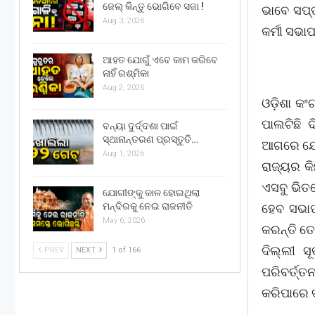
ଜେଲ୍ କିନ୍ତୁ ଭୋଗିବେ ସଜା !
ଭାବେ ସପ୍
Aug 3, 2026
କର୍ମୀ ସଭା
ଆହତ ଯୋଗୁଁ ଏବେ କାମ କରିବେ
ନାହିଁ ରଶ୍ମିକା
Aug 2, 2026
ଓଡ଼ିଶା କଂ
ପାଲଟିଛି 
ବନ୍ୟା ଦୁର୍ଦ୍ଦଶା ପାଇଁ
ସ୍ଥାନାନ୍ତରଣ ପ୍ରସ୍ତୁତି…
ଆଗରେ ଯେଉଁ
Aug 1, 2026
ରାଜ୍ୟର କ
ଏସବୁ ଭିତ
ଯୋଗୀଙ୍କୁ କାଳ ହୋଇଥିଲା
ମନ୍ଦିରକୁ ନେଇ ରାଜନୀତି
ହେବ ସଭାପ
May 6, 2026
କରନ୍ତି ତ
ଦିଲ୍ଲୀ ସ
PREV
NEXT
1 of 166
ପରିବର୍ତ୍
କରିପାରେ 