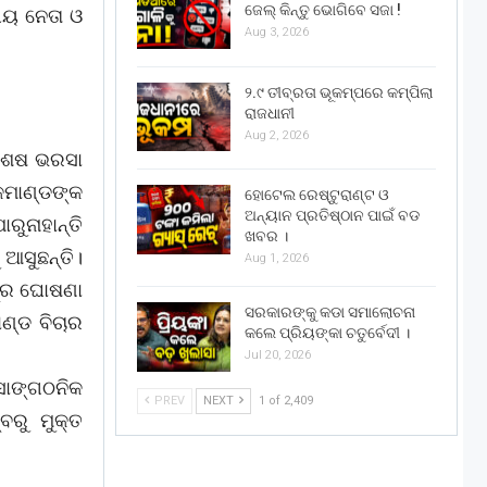
ଜେଲ୍ କିନ୍ତୁ ଭୋଗିବେ ସଜା !
ୀୟ ନେତା ଓ
Aug 3, 2026
୨.୯ ତୀବ୍ରତା ଭୂକମ୍ପରେ କମ୍ପିଲା
ରାଜଧାନୀ
Aug 2, 2026
 ଶେଷ ଭରସା
କମାଣ୍ଡଙ୍କ
ହୋଟେଲ ରେଷ୍ଟୁରାଣ୍ଟ ଓ
ଅନ୍ୟାନ ପ୍ରତିଷ୍ଠାନ ପାଇଁ ବଡ
ରୁନାହାନ୍ତି
ଖବର ।
ଆସୁଛନ୍ତି।
Aug 1, 2026
ଘ୍ର ଘୋଷଣା
ସରକାରଙ୍କୁ କଡା ସମାଲୋଚନା
ଣ୍ଡ ବିଚାର
କଲେ ପ୍ରିୟଙ୍କା ଚତୁର୍ବେଦୀ ।
Jul 20, 2026
ସାଙ୍ଗଠନିକ
PREV
NEXT
1 of 2,409
ବରୁ ମୁକ୍ତ