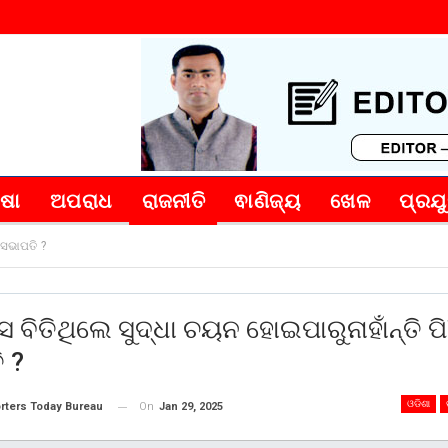
୍ଷା
ଅପରାଧ
ରାଜନୀତି
ଵାଣିଜ୍ୟ
ଖେଳ
ପ୍ରଯୁ
 ସଭାପତି ?
ସ ବିତିଥିଲେ ସୁଦ୍ଧା ଚୟନ ହୋଇପାରୁନାହାଁନ୍ତି ପି
 ?
ଓଡିଶା
On
Jan 29, 2025
rters Today Bureau