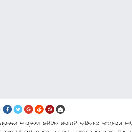
୍ରଦେଶ କଂଗ୍ରେସ କମିଟିର ସଭାପତି ବାଛିବାରେ କଂଗ୍ରେସ କାହିଁ