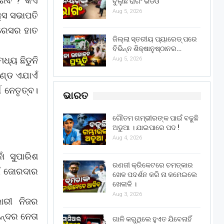
ରିବ ? କିଏ
ବୁଲୁଛି ରାଗିଂ ଭିଡିଓ
Aug 5, 2026
କ୍ସ ସଭାପତି
୍ରେସର ହାତ
ଜିଲ୍ଲା ସ୍ତରୀୟ ପ୍ୟାରେଡ୍ ପରେ
ବିଭିନ୍ନ ଶିକ୍ଷାନୁଷ୍ଠାନର…
ଧ୍ୟ ଛିଡୁନି
Aug 5, 2026
ଣ୍ଡ ଏଯାଏଁ
ଷ ନେତୃତ୍ବ।
ଭାରତ
ଗୌତମ ଗମ୍ଭୀରଙ୍କ ପାଇଁ ବଢୁଛି
ଅଡୁଆ । ଯାଇପାରେ ପଦ !
Aug 4, 2026
ଁ ସୁପାରିଶ
ରଣଜୀ କ୍ରିକେଟରେ ଚମତ୍କାର
ଇଁ ଜୋରଦାର
ଖେଳ ପଦର୍ଶନ କରି ନା କମେଇଲେ
ଖେଳାଳି ।
Aug 3, 2026
ାରୀ ନିଜର
ସନ୍ଦର ନେତା
ଗାଳି କରୁଥିଲେ ହୁଏତ ଯିବେନାହିଁ