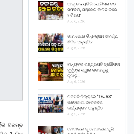
ଆର୍.ଉଦୟଗିରି ପୋଲିସର ବଡ଼
ସଫଳତା, ଗଞ୍ଜେଇ କାରବାରରେ
୨ ଗିରଫ
Aug 6, 2026
ଭୀମ ଭୋଇ ଭିନ୍ନକ୍ଷମ ସାମର୍ଥ୍ୟ
ଶିବିର ଅନୁଷ୍ଠିତ
Aug 6, 2026
ମାନ୍ୟବର ରାଷ୍ଟ୍ରପତି ଦ୍ରୌପଦୀ
ମୁର୍ମୁଙ୍କ ଦ୍ୱାରା ଜଗଦଗୁରୁ
କୃପାଳୁ…
Aug 6, 2026
ଗଜପତି ଜିଲ୍ଲାରେ ‘TEJAS’
ଉଦ୍ୟୋଗୀ ସଚେତନତା
କାର୍ଯ୍ୟକ୍ରମ ଅନୁଷ୍ଠିତ
Aug 5, 2026
କି ବିଳମ୍ବ
ମୋବାଇଲ ରୁ ମୋବାଇଲ ଘୁରି