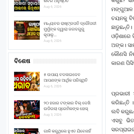
କରୁଛି? ସ
ଶିବିର ଅନୁଷ୍ଠିତ
Aug 6, 2026
ମଙ୍ଗୁଆଳ ହ
ଚୟନକୁ ବି
ମାନ୍ୟବର ରାଷ୍ଟ୍ରପତି ଦ୍ରୌପଦୀ
ଛାଡୁଛନ୍ତି।
ମୁର୍ମୁଙ୍କ ଦ୍ୱାରା ଜଗଦଗୁରୁ
କୃପାଳୁ…
ଓଡ଼ିଶାରେ ପ
Aug 6, 2026
ଅଙ୍କ। ସା
କୌଣସି ନିଷ
ବିଶେଷ
କାରଣ ପିସି
୫ ଉପାୟ ବଦଳାଇଦେବ
ଆପଣଙ୍କ ଆର୍ଥିକ ପରିସ୍ଥିତି
Aug 6, 2026
ପ୍ରଭାରୀ 
କରିଛନ୍ତି
୨୦ ହଜାର ଟଙ୍କାର ବିଲ୍ ଦେଖି
ଉଡିଗଲା ପ୍ରେମିକଙ୍କ ହୋସ୍
ଲବି କରୁଛନ୍
Aug 3, 2026
ଏସବୁ ଭି
ସରପ୍ରାଇଜ 
ଗାଳି କରୁଥିଲେ ହୁଏତ ଯିବେନାହିଁ