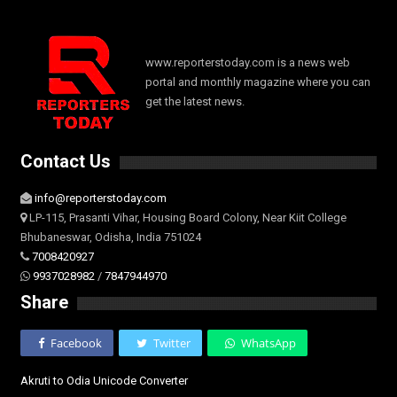
www.reporterstoday.com is a news web
portal and monthly magazine where you can
get the latest news.
Contact Us
info@reporterstoday.com
LP-115, Prasanti Vihar, Housing Board Colony, Near Kiit College
Bhubaneswar, Odisha, India 751024
7008420927
9937028982
/
7847944970
Share
Facebook
Twitter
WhatsApp
Akruti to Odia Unicode Converter