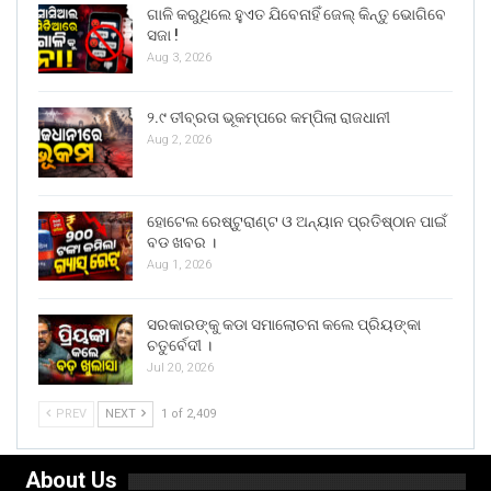
ଗାଳି କରୁଥିଲେ ହୁଏତ ଯିବେନାହିଁ ଜେଲ୍ କିନ୍ତୁ ଭୋଗିବେ
ସଜା !
Aug 3, 2026
୨.୯ ତୀବ୍ରତା ଭୂକମ୍ପରେ କମ୍ପିଲା ରାଜଧାନୀ
Aug 2, 2026
ହୋଟେଲ ରେଷ୍ଟୁରାଣ୍ଟ ଓ ଅନ୍ୟାନ ପ୍ରତିଷ୍ଠାନ ପାଇଁ
ବଡ ଖବର ।
Aug 1, 2026
ସରକାରଙ୍କୁ କଡା ସମାଲୋଚନା କଲେ ପ୍ରିୟଙ୍କା
ଚତୁର୍ବେଦୀ ।
Jul 20, 2026
PREV
NEXT
1 of 2,409
About Us