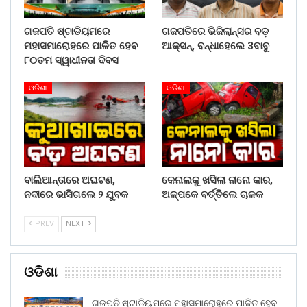
ଗଜପତି ଷ୍ଟାଡିୟମରେ
ଗଜପତିରେ ଭିଜିଲାନ୍ସର ବଡ଼
ମହାସମାରୋହରେ ପାଳିତ ହେବ
ଆକ୍ସନ୍, ବନ୍ଧାହେଲେ 3ବାବୁ
୮୦ତମ ସ୍ୱାଧୀନତା ଦିବସ
ଓଡିଶା
ଓଡିଶା
ବାଲିଆନ୍ତାରେ ଅଘଟଣ,
କେନାଲକୁ ଖସିଲା ନାନୋ କାର,
ନଦୀରେ ଭାସିଗଲେ ୨ ଯୁବକ
ଅଳ୍ପକେ ବର୍ତ୍ତିଲେ ଚାଳକ
PREV
NEXT
ଓଡିଶା
ଗଜପତି ଷ୍ଟାଡିୟମରେ ମହାସମାରୋହରେ ପାଳିତ ହେବ