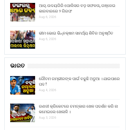
ଆର୍.ଉଦୟଗିରି ପୋଲିସର ବଡ଼ ସଫଳତା, ଗଞ୍ଜେଇ
କାରବାରରେ ୨ ଗିରଫ
Aug 6, 2026
ଭୀମ ଭୋଇ ଭିନ୍ନକ୍ଷମ ସାମର୍ଥ୍ୟ ଶିବିର ଅନୁଷ୍ଠିତ
Aug 6, 2026
ଭାରତ
ଗୌତମ ଗମ୍ଭୀରଙ୍କ ପାଇଁ ବଢୁଛି ଅଡୁଆ । ଯାଇପାରେ
ପଦ !
Aug 4, 2026
ରଣଜୀ କ୍ରିକେଟରେ ଚମତ୍କାର ଖେଳ ପଦର୍ଶନ କରି ନା
କମେଇଲେ ଖେଳାଳି ।
Aug 3, 2026