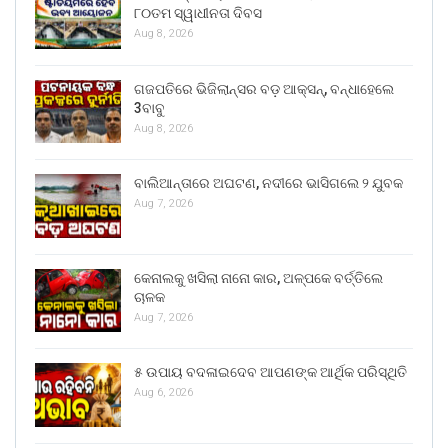
୮୦ତମ ସ୍ୱାଧୀନତା ଦିବସ
Aug 8, 2026
ଗଜପତିରେ ଭିଜିଲାନ୍ସର ବଡ଼ ଆକ୍ସନ୍, ବନ୍ଧାହେଲେ
3ବାବୁ
Aug 8, 2026
ବାଲିଆନ୍ତାରେ ଅଘଟଣ, ନଦୀରେ ଭାସିଗଲେ ୨ ଯୁବକ
Aug 7, 2026
କେନାଲକୁ ଖସିଲା ନାନୋ କାର, ଅଳ୍ପକେ ବର୍ତ୍ତିଲେ
ଚାଳକ
Aug 7, 2026
୫ ଉପାୟ ବଦଳାଇଦେବ ଆପଣଙ୍କ ଆର୍ଥିକ ପରିସ୍ଥିତି
Aug 6, 2026