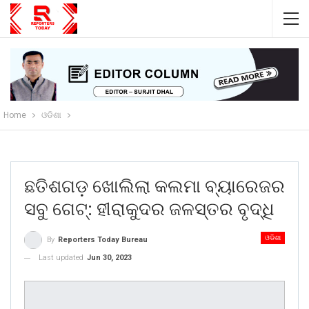
Home
ଓଡିଶା
ଛତିଶଗଡ଼ ଖୋଲିଲା କଲମା ବ୍ୟାରେଜର
ସବୁ ଗେଟ୍: ହୀରାକୁଦର ଜଳସ୍ତର ବୃଦ୍ଧି
ଓଡିଶା
By
Reporters Today Bureau
Last updated
Jun 30, 2023