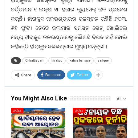
ହୀରାକୁଦର ଜଳସ୍ତର ବୃଦ୍ଧି ପାଉଛି। ଜଳଭଣ୍ଡାରକୁ
ବର୍ତ୍ତମାନ ୧ ଲକ୍ଷ ୧୮ ହଜାର କ୍ୟୁସେକ୍ ଜଳ ପ୍ରବେଶ
କରୁଛି। ହୀରାକୁଦ ଜଳଭଣ୍ଡାରର ଜଳସ୍ତର ରହିଛି ୬୦୩.
୬୭ ଫୁଟ। ତେବେ କଲମାର ସମସ୍ତ ଗେଟ୍ ଖୋଲିଲେ
ମଧ୍ୟ ହୀରାକୁଦ ଜଳଭଣ୍ଡାରକୁ କୌଣସି ବିପଦ ନାହିଁ ବୋଲି
କହିଛନ୍ତି ହୀରାକୁଦ ଜଳଭଣ୍ଡାର ମୁଖ୍ୟଯନ୍ତ୍ରୀ।
Chhattisgarh
hirakud
kalma barrage
safique
Facebook
Twitter
Share
You Might Also Like
All
ଓଡିଶା
ଓଡିଶା