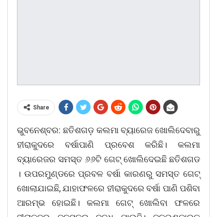
Share
ଭୁବନେଶ୍ବର: ଛତିଶଗଡ଼ କଲମା ବ୍ୟାରେଜ ଖୋଲିଦେବାରୁ
ହୀରାକୁଦରେ ବର୍ଷାପାଣି ପ୍ରବେଶ କରିଛି। କଲମା
ବ୍ୟାରେଜର ସମସ୍ତ ୬୬ଟି ଗେଟ୍ ଖୋଲିଦେଇଛି ଛତିଶଗଡ
। ଉପରମୁଣ୍ଡରେ ପ୍ରବଳ ବର୍ଷା କାରଣରୁ ସମସ୍ତ ଗେଟ୍
ଖୋଲାଯାଇଛି, ଯାହାଫଳରେ ହୀରାକୁଦରେ ବର୍ଷା ପାଣି ପଶିବା
ଆରମ୍ଭ ହୋଇଛି। କଲମା ଗେଟ୍ ଖୋଲିବା ଫଳରେ