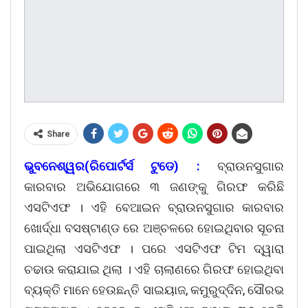
Share
ଭୁବନେଶ୍ୱର(ରିପୋର୍ଟର୍ସ ଟୁଡେ) :
ବ୍ରାଉନସୁଗାର
କାରବାର ଅଭିଯୋଗରେ ୩ ଜଣଙ୍କୁ ଗିରଫ କରିଛି
ଏସଟିଏଫ । ଏହି ବେଆଇନ ବ୍ରାଉନସୁଗାର କାରବାର
ଖୋର୍ଦ୍ଧା ବସଷ୍ଟାଣ୍ଡ ରେ ଅଞ୍ଚଳରେ ହୋଇଥିବାର ସୂଚନା
ପାଇଥିଲା ଏସଟିଏଫ । ପରେ ଏସଟିଏଫ ଟିମ ଦ୍ୱାରା
ଚଢାଉ କରାଯାଇ ଥିଲା । ଏହି ଚାଲାଣରେ ଗିରଫ ହୋଇଥିବା
ବ୍ୟକ୍ତି ମାନେ ହେଉଛନ୍ତି ସାଇୟାଜ, କମୁରୁଦ୍ଦିନ, ସୌରଭ