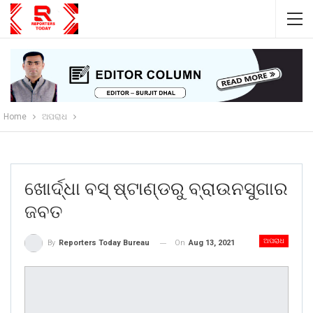
Home
ଅପରାଧ
ଖୋର୍ଦ୍ଧା ବସ୍ ଷ୍ଟାଣ୍ଡରୁ ବ୍ରାଉନସୁଗାର
ଜବତ
ଅପରାଧ
On
Aug 13, 2021
By
Reporters Today Bureau