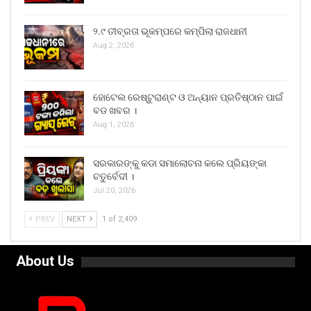
୨.୯ ତୀବ୍ରତା ଭୂକମ୍ପରେ କମ୍ପିଲା ରାଜଧାନୀ
Aug 2, 2026
ହୋଟେଲ ରେଷ୍ଟୁରାଣ୍ଟ ଓ ଅନ୍ୟାନ ପ୍ରତିଷ୍ଠାନ ପାଇଁ
ବଡ ଖବର ।
Aug 1, 2026
ସରକାରଙ୍କୁ କଡା ସମାଲୋଚନା କଲେ ପ୍ରିୟଙ୍କା
ଚତୁର୍ବେଦୀ ।
Jul 20, 2026
PREV
NEXT
1 of 2,409
About Us