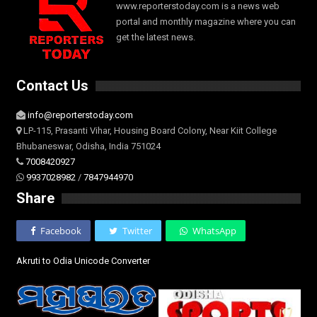
www.reporterstoday.com is a news web
portal and monthly magazine where you can
get the latest news.
Contact Us
info@reporterstoday.com
LP-115, Prasanti Vihar, Housing Board Colony, Near Kiit College
Bhubaneswar, Odisha, India 751024
7008420927
9937028982
/
7847944970
Share
Facebook
Twitter
WhatsApp
Akruti to Odia Unicode Converter