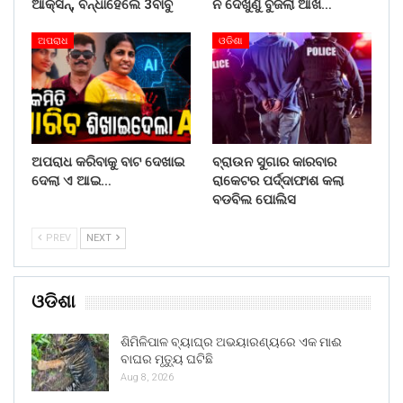
ଆକ୍ସନ୍, ବନ୍ଧାହେଲେ 3ବାବୁ
ନ ଦେଖୁଣୁ ବୁଜିଲା ଆଖି…
ଅପରାଧ
ଓଡିଶା
ଅପରାଧ କରିବାକୁ ବାଟ ଦେଖାଇ
ବ୍ରାଉନ ସୁଗାର କାରବାର
ଦେଲା ଏ ଆଇ…
ରାକେଟର ପର୍ଦ୍ଦାଫାଶ କଲା
ବଡବିଲ ପୋଲିସ
PREV
NEXT
ଓଡିଶା
ଶିମିଳିପାଳ ବ୍ୟାଘ୍ର ଅଭୟାରଣ୍ୟରେ ଏକ ମାଈ
ବାଘର ମୃତ୍ୟୁ ଘଟିଛି
Aug 8, 2026