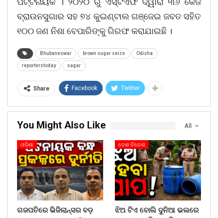
ପଟ୍ଟନାୟକ । ୨୦୨୦ ରୁ ଏସ୍ଟିଏଫ ଦ୍ୱାରା ୩୬ କେଜି
ବ୍ରାଉନସୁଗାର ସହ ୭୪ କୁଇଣ୍ଟାଲ ଗଞ୍ଜେଇ ଜବତ ସହିତ
୧୦୦ ଜଣ ନିଶା ବେପାରିଙ୍କୁ ଗିରଫ କରାଯାଇଛି ।
Bhubaneswar
brown sugar seize
Odisha
reporterstoday
sagar
Facebook
Twitter
Share
You Might Also Like
All
ଓଡିଶା
ଦେଶ ବିଦେଶ
ଗଜପତିରେ ଭିଜିଲାନ୍ସର ବଡ଼
ଝିଅ ଟିଏ ବୋଲି ଦୁନିଆ ଭଲରେ