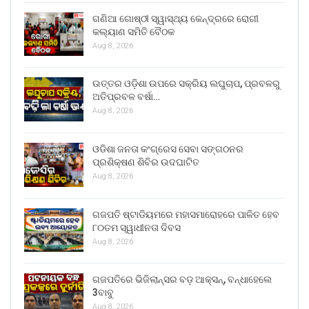
ଗଣିଆ ଗୋଷ୍ଠୀ ସ୍ୱାସ୍ଥ୍ୟ କେନ୍ଦ୍ରରେ ରୋଗୀ
କଲ୍ୟାଣ ସମିତି ବୈଠକ
Aug 8, 2026
ଉତ୍ତର ଓଡ଼ିଶା ଉପରେ ସକ୍ରିୟ ଲଘୁଚାପ, ପ୍ରବଳରୁ
ଅତିପ୍ରବଳ ବର୍ଷା…
Aug 8, 2026
ଓଡିଶା ଜନତା କଂଗ୍ରେସ ସେବା ସଙ୍ଗଠନର
ପ୍ରଶିକ୍ଷଣ ଶିବିର ଉଦଘାଟିତ
Aug 8, 2026
ଗଜପତି ଷ୍ଟାଡିୟମରେ ମହାସମାରୋହରେ ପାଳିତ ହେବ
୮୦ତମ ସ୍ୱାଧୀନତା ଦିବସ
Aug 8, 2026
ଗଜପତିରେ ଭିଜିଲାନ୍ସର ବଡ଼ ଆକ୍ସନ୍, ବନ୍ଧାହେଲେ
3ବାବୁ
Aug 8, 2026