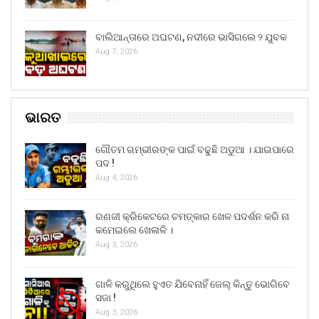
ବାଲିଆନ୍ତାରେ ଅଘଟଣ, ନଦୀରେ ଭାସିଗଲେ ୨ ଯୁବକ
Aug 7, 2026
ଭାରତ
ଗୌତମ ଗମ୍ଭୀରଙ୍କ ପାଇଁ ବଢୁଛି ଅଡୁଆ । ଯାଇପାରେ
ପଦ !
Aug 4, 2026
ରଣଜୀ କ୍ରିକେଟରେ ଚମତ୍କାର ଖେଳ ପଦର୍ଶନ କରି ନା
କମେଇଲେ ଖେଳାଳି ।
Aug 3, 2026
ଗାଳି କରୁଥିଲେ ହୁଏତ ଯିବେନାହିଁ ଜେଲ୍ କିନ୍ତୁ ଭୋଗିବେ
ସଜା !
Aug 3, 2026