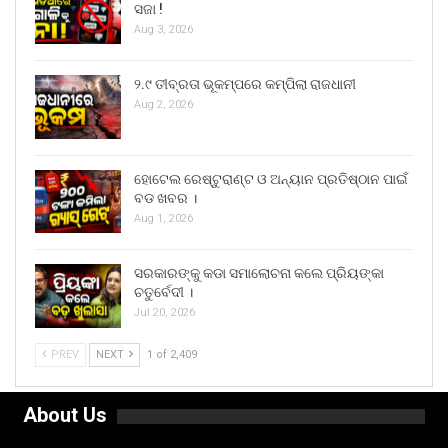
ସଜା !
Aug 3, 2026
୨.୯ ତୀବ୍ରତା ଭୂକମ୍ପରେ କମ୍ପିଲା ରାଜଧାନୀ
Aug 2, 2026
ହୋଟେଲ ରେଷ୍ଟୁରାଣ୍ଟ ଓ ଅନ୍ୟାନ ପ୍ରତିଷ୍ଠାନ ପାଇଁ
ବଡ ଖବର ।
Aug 1, 2026
ସରକାରଙ୍କୁ କଡା ସମାଲୋଚନା କଲେ ପ୍ରିୟଙ୍କା
ଚତୁର୍ବେଦୀ ।
Jul 20, 2026
PREV
NEXT
1 of 2,409
About Us