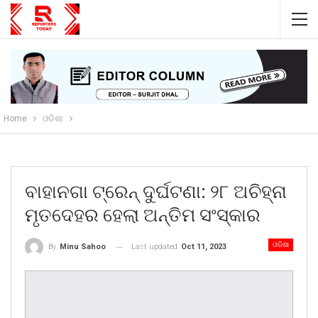
Home
ଓଡିଶା
ବାହାନଗା ଟ୍ରେନ୍ ଦୁର୍ଘଟଣା: ୨୮ ଅଚିହ୍ନା
ମୃତଦେହର ହେଲା ଅନ୍ତିମ ସଂସ୍କାର
ଓଡିଶା
Last updated
Oct 11, 2023
By
Minu Sahoo