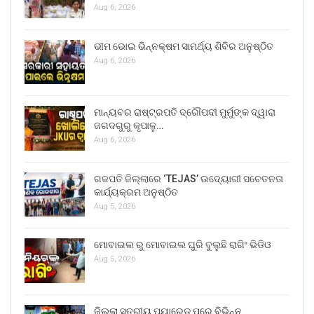
Aug 6, 2026
ଭୀମ ଭୋଇ ଭିନ୍ନକ୍ଷମ ସାମର୍ଥ୍ୟ ଶିବିର ଅନୁଷ୍ଠିତ
Aug 6, 2026
ମାନ୍ୟବର ରାଷ୍ଟ୍ରପତି ଦ୍ରୌପଦୀ ମୁର୍ମୁଙ୍କ ଦ୍ୱାରା
ଜଗଦଗୁରୁ କୃପାଳୁ…
Aug 6, 2026
ଗଜପତି ଜିଲ୍ଲାରେ ‘TEJAS’ ଉଦ୍ୟୋଗୀ ସଚେତନତା
କାର୍ଯ୍ୟକ୍ରମ ଅନୁଷ୍ଠିତ
Aug 5, 2026
ମୋବାଇଲ ରୁ ମୋବାଇଲ ଘୁରି ବୁଲୁଛି ରାଗିଂ ଭିଡିଓ
Aug 5, 2026
ଜିଲ୍ଲା ସ୍ତରୀୟ ପ୍ୟାରେଡ୍ ପରେ ବିଭିନ୍ନ