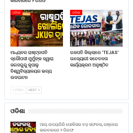
କାରବାରରେ ୨ ଗିରଫ
ଓଡିଶା
ଓଡିଶା
ମାନ୍ୟବର ରାଷ୍ଟ୍ରପତି
ଗଜପତି ଜିଲ୍ଲାରେ ‘TEJAS’
ଦ୍ରୌପଦୀ ମୁର୍ମୁଙ୍କ ଦ୍ୱାରା
ଉଦ୍ୟୋଗୀ ସଚେତନତା
ଜଗଦଗୁରୁ କୃପାଳୁ
କାର୍ଯ୍ୟକ୍ରମ ଅନୁଷ୍ଠିତ
ବିଶ୍ୱବିଦ୍ୟାଳୟର ଭବ୍ୟ
ଉଦଘାଟନ
PREV
NEXT
ଓଡିଶା
ଆର୍.ଉଦୟଗିରି ପୋଲିସର ବଡ଼ ସଫଳତା, ଗଞ୍ଜେଇ
କାରବାରରେ ୨ ଗିରଫ