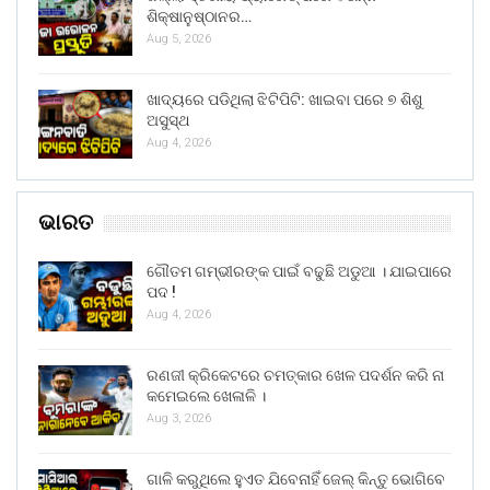
ଶିକ୍ଷାନୁଷ୍ଠାନର…
Aug 5, 2026
ଖାଦ୍ୟରେ ପଡିଥିଲା ଝିଟିପିଟି: ଖାଇବା ପରେ ୭ ଶିଶୁ
ଅସୁସ୍ଥ
Aug 4, 2026
ଭାରତ
ଗୌତମ ଗମ୍ଭୀରଙ୍କ ପାଇଁ ବଢୁଛି ଅଡୁଆ । ଯାଇପାରେ
ପଦ !
Aug 4, 2026
ରଣଜୀ କ୍ରିକେଟରେ ଚମତ୍କାର ଖେଳ ପଦର୍ଶନ କରି ନା
କମେଇଲେ ଖେଳାଳି ।
Aug 3, 2026
ଗାଳି କରୁଥିଲେ ହୁଏତ ଯିବେନାହିଁ ଜେଲ୍ କିନ୍ତୁ ଭୋଗିବେ