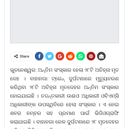
Share
ଭୁବନେଶ୍ୱର: ଅନ୍ତିମ ସଂସ୍କାର ହେଲା ୨୮ଟି ଅଚିହ୍ନା ମୃତ
ଦେହ । ବାହାନଗା ଟ୍ରେନ୍ ଦୁର୍ଘଟଣାରେ ମୃତ୍ୟୁବରଣ
କରିଥିବା ୨୮ଟି ଅଚିହ୍ନା ମୃତଦେହର ଅନ୍ତିମ ସଂସ୍କାର
ହୋଇଯାଇଛି । ତଦନ୍ତକାରୀ ଉଈଓ ଅଧିକାରୀ ଓବିଏମ୍ସି
ଅଧିକାରୀଙ୍କ ଉପସ୍ଥିତିରେ ହେଲା ସଂସ୍କାର । ଏ ନେଇ
ଶବର ନମ୍ବର ସହ ପ୍ରମାଣ ପାଇଁ ଭିଡିଓଗ୍ରାଫି
କରାଯାଇଛି । ବାହାନଗା ରେଳ ଦୁର୍ଘଟଣାରେ ୨୮ ମୃତଦେହର