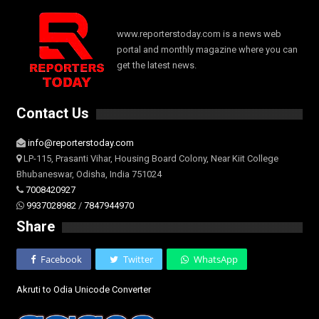
www.reporterstoday.com is a news web
portal and monthly magazine where you can
get the latest news.
Contact Us
info@reporterstoday.com
LP-115, Prasanti Vihar, Housing Board Colony, Near Kiit College
Bhubaneswar, Odisha, India 751024
7008420927
9937028982
/
7847944970
Share
Facebook
Twitter
WhatsApp
Akruti to Odia Unicode Converter