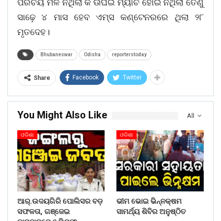
ପରିଚୟ ମିଳି ନଥିଲା କି ଊଘଇ ମ୍ୟାଚ ହୋଇ ନଥିଲା ତେଣୁ
ସାଢ଼େ ୪ ମାସ ହେବ ଏମ୍ସ କଣ୍ଟେନରରେ ଥିଲା ୨୮
ମୃତଦେହ।
Bhubaneswar
Odisha
reporterstoday
Facebook
Twitter
Share
You Might Also Like
All
ଓଡିଶା
ଓଡିଶା
ଆର୍.ଉଦୟଗିରି ପୋଲିସର ବଡ଼
ଭୀମ ଭୋଇ ଭିନ୍ନକ୍ଷମ
ସଫଳତା, ଗଞ୍ଜେଇ
ସାମର୍ଥ୍ୟ ଶିବିର ଅନୁଷ୍ଠିତ