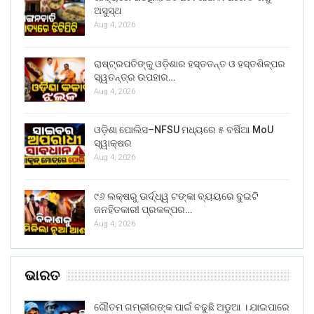
ଅସୁସ୍ଥ
Aug 4, 2026
ରାଷ୍ଟ୍ରପତିଙ୍କୁ ଓଡ଼ିଶାର ହସ୍ତତନ୍ତ ଓ ହସ୍ତଶିଳ୍ପର
ସ୍ୱତନ୍ତ୍ର ଉପହାର…
Aug 4, 2026
ଓଡ଼ିଶା ପୋଲିସ–NFSU ମଧ୍ୟରେ ୫ ବର୍ଷିଆ MoU
ସ୍ୱାକ୍ଷର
Aug 4, 2026
୯୬ ଲକ୍ଷରୁ ଊର୍ଦ୍ଧ୍ୱ ଟଙ୍କା ବ୍ୟୟରେ ଦୁଇଟି
ଜନହିତକାରୀ ପ୍ରକଳ୍ପର…
Aug 4, 2026
ଭାରତ
ଗୌତମ ଗମ୍ଭୀରଙ୍କ ପାଇଁ ବଢୁଛି ଅଡୁଆ । ଯାଇପାରେ