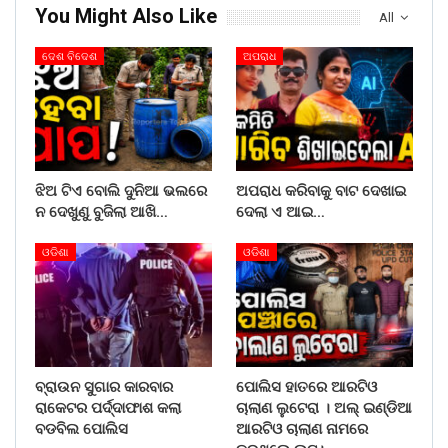
You Might Also Like
All
ଦେଶ ବିଦେଶ
ଅପରାଧ
ଝିଅ ଟିଏ ବୋଲି ଦୁନିଆ ଭଲରେ
ଅପରାଧ କରିବାକୁ ବାଟ ଦେଖାଇ
ନ ଦେଖୁଣୁ ବୁଜିଲା ଆଖି…
ଦେଲା ଏ ଆଇ…
ଓଡିଶା
ଓଡିଶା
ବ୍ରାଉନ ସୁଗାର କାରବାର
ପୋଲିସ ହାତରେ ଆରଟିଓ
ରାକେଟର ପର୍ଦ୍ଦାଫାଶ କଲା
ଚାଲାଣ ଲୁଟେରା । ଅଲ୍ ଇଣ୍ଡିଆ
ବଡବିଲ ପୋଲିସ
ଆରଟିଓ ଚାଲାଣ ନାମରେ