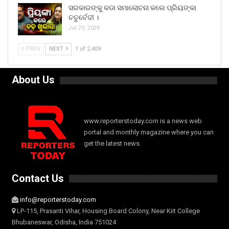
ସରକାରଙ୍କୁ କଡା ସମାଲୋଚନା କଲେ ପ୍ରିୟଙ୍କା
ଚତୁର୍ବେଦୀ ।
Jul 20, 2026
PREV
NEXT
1 of 2,409
About Us
www.reporterstoday.com is a news web
portal and monthly magazine where you can
get the latest news.
Contact Us
info@reporterstoday.com
LP-115, Prasanti Vihar, Housing Board Colony, Near Kiit College
Bhubaneswar, Odisha, India 751024