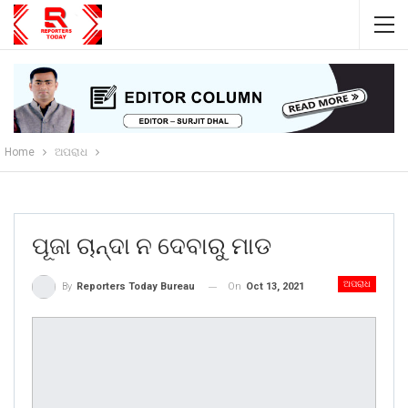
Home
ଅପରାଧ
ପୂଜା ଚାନ୍ଦା ନ ଦେବାରୁ ମାଡ
ଅପରାଧ
On
Oct 13, 2021
By
Reporters Today Bureau