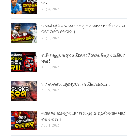
ପଦ !
Aug 4, 2026
ରଣଜୀ କ୍ରିକେଟରେ ଚମତ୍କାର ଖେଳ ପଦର୍ଶନ କରି ନା
କମେଇଲେ ଖେଳାଳି ।
Aug 3, 2026
ଗାଳି କରୁଥିଲେ ହୁଏତ ଯିବେନାହିଁ ଜେଲ୍ କିନ୍ତୁ ଭୋଗିବେ
ସଜା !
Aug 3, 2026
୨.୯ ତୀବ୍ରତା ଭୂକମ୍ପରେ କମ୍ପିଲା ରାଜଧାନୀ
Aug 2, 2026
ହୋଟେଲ ରେଷ୍ଟୁରାଣ୍ଟ ଓ ଅନ୍ୟାନ ପ୍ରତିଷ୍ଠାନ ପାଇଁ
ବଡ ଖବର ।
Aug 1, 2026