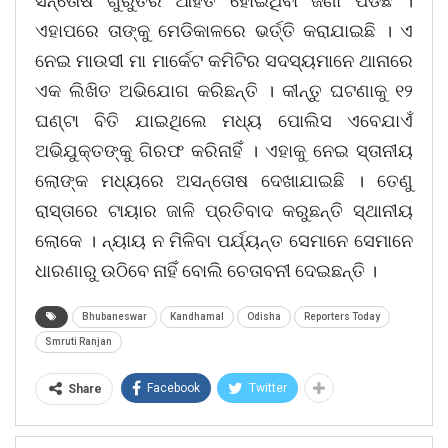
ସନ୍ତୋଷ ଗୁରୁତର ଆହତ ହୋଇଥିବା ଜଣା ପଡିଛି ।
ଏହାପରେ ତାଙ୍କୁ ମେଡିକାଳରେ ଭର୍ତ୍ତି କରାଯାଇଛି । ଏ
ନେଇ ମାଉସୀ ମା ମାର୍କେଟ କମିଟିର ସଦସ୍ୟମାନେ ଥାନାରେ
ଏକ ଲିଖିତ ଅଭିଯୋଗ କରିଛନ୍ତି । କୀନ୍ତୁ ଘଟଣାକୁ ୧୨
ଘଣ୍ଟା ବିତି ଯାଇଥିଲେ ମଧ୍ୟ ପୋଲିସ ଏବେଯାଏଁ
ଅଭିଯୁକ୍ତଙ୍କୁ ଗିରଫ କରିନାହିଁ । ଏହାକୁ ନେଇ ସ୍ତାନୀୟ
ଲୋଙ୍କ ମଧ୍ୟରେ ଅସନ୍ତୋଷ ଦେଖାଯାଇଛି । ତେଣୁ
ରାସ୍ତାରେ ଟାୟାର ଜାଳି ପ୍ରତିବାଦ କରୁଛନ୍ତି ସ୍ଥାନୀୟ
ଲୋକେ । ନ୍ୟାୟ ନ ମିଳିବା ପର୍ଯ୍ୟନ୍ତ ସେମାନେ ସେମାନେ
ଧାରଣାରୁ ଉଠିବେ ନାହିଁ ବୋଲି ଚେତାବନୀ ଦେଇଛନ୍ତି ।
Bhubaneswar
Kandhamal
Odisha
Reporters Today
Smruti Ranjan
Facebook
Twitter
Share