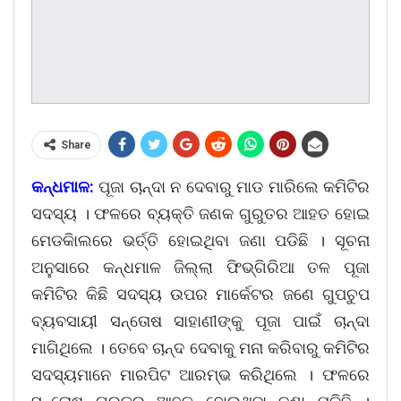
Share
କନ୍ଧମାଳ:
ପୂଜା ଚାନ୍ଦା ନ ଦେବାରୁ ମାଡ ମାରିଲେ କମିଟିର
ସଦସ୍ୟ । ଫଳରେ ବ୍ୟକ୍ତି ଜଣକ ଗୁରୁତର ଆହତ ହୋଇ
ମେଡକିାଲରେ ଭର୍ତ୍ତି ହୋଇଥିବା ଜଣା ପଡିଛି । ସୂଚନା
ଅନୁସାରେ କନ୍ଧମାଳ ଜିଲ୍ଲା ଫିଭ୍ଗିରିଆ ତଳ ପୂଜା
କମିଟିର କିଛି ସଦସ୍ୟ ଉପର ମାର୍କେଟର ଜଣେ ଗୁପଚୁପ
ବ୍ୟବସାୟୀ ସନ୍ତୋଷ ସାହାଣୀଙ୍କୁ ପୂଜା ପାଇଁ ଚାନ୍ଦା
ମାଗିଥିଲେ । ତେବେ ଚାନ୍ଦ ଦେବାକୁ ମନା କରିବାରୁ କମିଟିର
ସଦସ୍ୟମାନେ ମାରପିଟ ଆରମ୍ଭ କରିଥିଲେ । ଫଳରେ