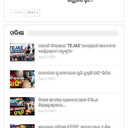
କରୁଥିଲେ ଲୁଟ।
PREV
NEXT
ଓଡିଶା
ଗଜପତି ଜିଲ୍ଲାରେ ‘TEJAS’ ଉଦ୍ୟୋଗୀ ସଚେତନତା
କାର୍ଯ୍ୟକ୍ରମ ଅନୁଷ୍ଠିତ
Aug 5, 2026
ମୋବାଇଲ ରୁ ମୋବାଇଲ ଘୁରି ବୁଲୁଛି ରାଗିଂ ଭିଡିଓ
Aug 5, 2026
ଜିଲ୍ଲା ସ୍ତରୀୟ ପ୍ୟାରେଡ୍ ପରେ ବିଭିନ୍ନ
ଶିକ୍ଷାନୁଷ୍ଠାନର…
Aug 5, 2026
ଖାଦ୍ୟରେ ପଡିଥିଲା ଝିଟିପିଟି: ଖାଇବା ପରେ ୭ ଶିଶୁ