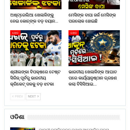
ଅଷ୍ଟ୍ରେଲିଆ ଖେଳାଳିଙ୍କୁ
ମେସିଙ୍କ ବାପା ଜର୍ଜ ମେସିଙ୍କ
ନେଇ କୋଚ୍‌ଙ୍କ ବଡ଼ ବୟାନ…
ପରଲୋକ ହୋଇଛି
ଖେଳ
ଖେଳ
ଶ୍ରୀଲଙ୍କା ବିପକ୍ଷରେ ଟେଷ୍ଟ
ଭାରତୀୟ ଖେଳାଳିଙ୍କ ଆଘାତ
ସିରିଜ୍ ପୂର୍ବରୁ ଭାରତୀୟ
ପରେ କାର୍ଯ୍ୟାନୁଷ୍ଠାନ ଗ୍ରହଣ
କ୍ରିକେଟ୍ ଦଳକୁ ବଡ଼ ଝଟକା
କଲା ବିସିସିଆଇ…
PREV
NEXT
ଓଡିଶା