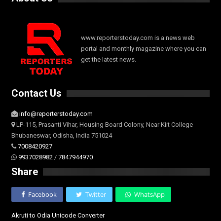
www.reporterstoday.com is a news web
portal and monthly magazine where you can
get the latest news.
Contact Us
info@reporterstoday.com
LP-115, Prasanti Vihar, Housing Board Colony, Near Kiit College
Bhubaneswar, Odisha, India 751024
7008420927
9937028982
/
7847944970
Share
Facebook
Twitter
WhatsApp
Akruti to Odia Unicode Converter