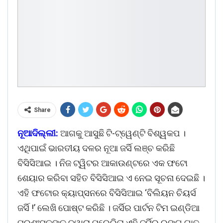
Share
ନୂଆଦିଲ୍ଲୀ:
ଆଗକୁ ଆସୁଛି ଟି-ଟ୍ୱେଣ୍ଟି ବିଶ୍ୱକପ ।
ଏଥିପାଇଁ ଭାରତୀୟ ଦଳର ନୂଆ ଜର୍ସି ଲଞ୍ଚ କରିଛି
ବିସିସିଆଇ । ନିଜ ଟ୍ୱିଟର ଆକାଉଣ୍ଟରେ ଏକ ଫଟୋ
ଶେୟାର କରିବା ସହିତ ବିସିସିଆଇ ଏ ନେଇ ସୂଚନା ଦେଇଛି ।
ଏହି ଫଟୋର କ୍ୟାପ୍ସନରେ ବିସିସିଆଇ ‘ବିଲିୟନ ଚିୟର୍ସ
ଜର୍ସି !’ ଲେଖି ପୋଷ୍ଟ କରିଛି । ଜର୍ସିର ପାର୍ଟନ ଟିମ ଇଣ୍ଡିଆ
ପ୍ରଶଂସକଙ୍କ ଦ୍ୱାରା ପ୍ରେରିତା ଏହି ଜର୍ସିର ରଙ୍ଗ ଗାଢ