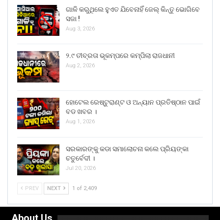
ଗାଳି କରୁଥିଲେ ହୁଏତ ଯିବେନାହିଁ ଜେଲ୍ କିନ୍ତୁ ଭୋଗିବେ
ସଜା !
Aug 3, 2026
୨.୯ ତୀବ୍ରତା ଭୂକମ୍ପରେ କମ୍ପିଲା ରାଜଧାନୀ
Aug 2, 2026
ହୋଟେଲ ରେଷ୍ଟୁରାଣ୍ଟ ଓ ଅନ୍ୟାନ ପ୍ରତିଷ୍ଠାନ ପାଇଁ
ବଡ ଖବର ।
Aug 1, 2026
ସରକାରଙ୍କୁ କଡା ସମାଲୋଚନା କଲେ ପ୍ରିୟଙ୍କା
ଚତୁର୍ବେଦୀ ।
Jul 20, 2026
PREV
NEXT
1 of 2,409
About Us