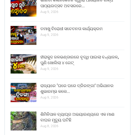
ଭାରତୀ କଳାନିକେତନ ଦ୍ୱାରା ଆୟୋଜିତ ଗଳ୍ପ
ପାଠ୍ୟଉତ୍ସବ ଅବସରରେ…
Aug 9, 2026
ତମାଖୁ ବିରୋଧୀ ସଚେତନତା କାର୍ଯ୍ୟକ୍ରମ
Aug 9, 2026
ହୀରାକୁଦ ଜଳଭଣ୍ଡାରରେ ବୃଦ୍ଧି ପାଇଲା ବନ୍ୟାଜଳ,
ପୁଣି ଖୋଲିଲା ୪ ଗେଟ୍
Aug 9, 2026
ରାଜ୍ୟରେ ‘ଘରେ ଘରେ ତ୍ରିରଙ୍ଗା’ ଅଭିଯାନର
ଶୁଭାରମ୍ଭ କଲେ…
Aug 9, 2026
ଶିମିଳିପାଳ ବ୍ୟାଘ୍ର ଅଭୟାରଣ୍ୟରେ ଏକ ମାଈ
ବାଘର ମୃତ୍ୟୁ ଘଟିଛି
Aug 8, 2026