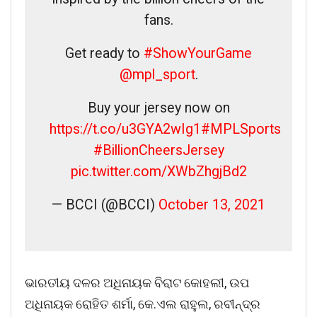
fans.
Get ready to
#ShowYourGame
@mpl_sport
.
Buy your jersey now on
https://t.co/u3GYA2wIg1
#MPLSports
#BillionCheersJersey
pic.twitter.com/XWbZhgjBd2
— BCCI (@BCCI)
October 13, 2021
ଭାରତୀୟ ଦଳର ଅଧିନାୟକ ବିରାଟ କୋହଲୀ, ଉପ
ଅଧିନାୟକ ରୋହିତ ଶର୍ମା, କେ.ଏଲ ରାହୁଲ, ରବୀନ୍ଦ୍ର