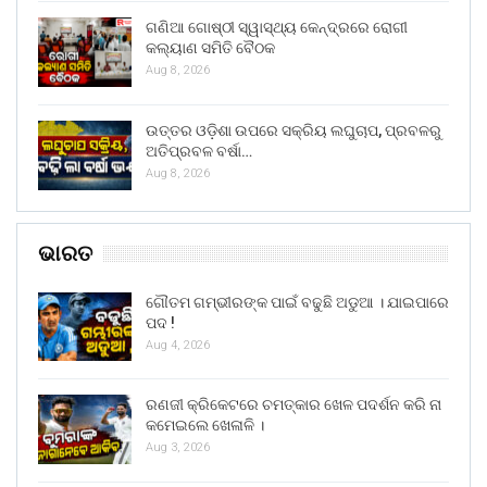
ଗଣିଆ ଗୋଷ୍ଠୀ ସ୍ୱାସ୍ଥ୍ୟ କେନ୍ଦ୍ରରେ ରୋଗୀ
କଲ୍ୟାଣ ସମିତି ବୈଠକ
Aug 8, 2026
ଉତ୍ତର ଓଡ଼ିଶା ଉପରେ ସକ୍ରିୟ ଲଘୁଚାପ, ପ୍ରବଳରୁ
ଅତିପ୍ରବଳ ବର୍ଷା…
Aug 8, 2026
ଭାରତ
ଗୌତମ ଗମ୍ଭୀରଙ୍କ ପାଇଁ ବଢୁଛି ଅଡୁଆ । ଯାଇପାରେ
ପଦ !
Aug 4, 2026
ରଣଜୀ କ୍ରିକେଟରେ ଚମତ୍କାର ଖେଳ ପଦର୍ଶନ କରି ନା
କମେଇଲେ ଖେଳାଳି ।
Aug 3, 2026