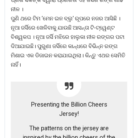
ନୀଳ ।
ପୁଣି ଥରେ ଟିମ ‘ମେନ ଇନ ବ୍ଲୁ’ ରୂପରେ ନଜର ଆସିଛି ।
ନୂଆ ଜର୍ସିରେ ଖେଳିବାକୁ ଯାଉଛି ଆସନ୍ତା ଟି-ଟ୍ୱେଣ୍ଟ
ବିଶ୍ୱକପ । ନୂଆ ଜର୍ସି ମଝିରେ ହାଲୁକା ନୀଳ ରଙ୍ଗର ପଟା
ଦିଆଯାଇଛି। ପୁରୁଣା ଜର୍ସିରେ କାନ୍ଧରେ ବିଭିନ୍ନ ରଙ୍ଗ
ମିଶାଇ ଏକ ଡିଜାଇନ କରାଯାଇଥିଲା। କିନ୍ତୁ ଏଥର ସେମିତି
ନାହିଁ।
Presenting the Billion Cheers
Jersey!
The patterns on the jersey are
inspired by the billion cheers of the