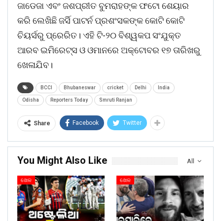
ଜାଡେଜା ଏବଂ ଜଶପ୍ରୀତ ବୁମରାହଙ୍କ ଫଟୋ ଶେୟାର
କରି ଲେଖିଛି ଜର୍ସି ପାଟର୍ନ ପ୍ରଶଂସକଙ୍କ କୋଟି କୋଟି
ଚିୟର୍ସରୁ ପ୍ରେରିତ। ଏହି ଟି-୨୦ ବିଶ୍ୱକପ ସଂଯୁକ୍ତ
ଆରବ ଇମିରେଟ୍ସ ଓ ଓମାନରେ ଅକ୍ଟୋବର ୧୭ ତାରିଖରୁ
ଖେଳାଯିବ।
BCCI
Bhubaneswar
cricket
Delhi
India
Odisha
Reporters Today
Smruti Ranjan
Facebook
Twitter
Share
You Might Also Like
All
ଖେଳ
ଖେଳ