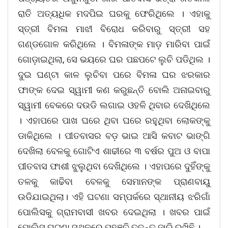
ରାତି ଅତ୍ୟଧିକ ମଦପିଇ ଘରକୁ ଫେରିଥିଲେ । ଏହାକୁ
ସ୍ତ୍ରୀ ବିମଳା ମାଝୀ ବିରୋଧ କରିବାରୁ ସ୍ତ୍ରୀ ସହ
ଗଣ୍ଡଗୋଳ କରିଥିଲେ । ବିମଳାଙ୍କ ମାଡ଼ ମାରିବା ପାଇଁ
ଗୋଡ଼ାଇଥିଲା, ସେ ଭୟରେ ଘର ପଛପଟେ ଲୁଚି ପଡିଥିଲ ।
ଦୁଇ ଘଣ୍ଟା କାଳ ଲୁଚିବା ପରେ ବିମଳା ଘର ଝରକାର
ଫାଙ୍କ ଦେଇ ସ୍ୱାମୀ କଣ କରୁଛନ୍ତି ବୋଲି ଅନାଇବାରୁ
ସ୍ୱାମୀ ବେକରେ ଦଉଡି ଲଗାଇ ଓହଳି ଥିବାର ଦେଖିଥିଲେ
। ଏହାପରେ ପାଖ ଘରେ ଥିବା ଘରେ ରହୁଥିବା ଲୋକଙ୍କୁ
ଡାକିଥିଲେ । ପୀତବାସର ବଡ଼ ଭାଇ ଆସି କବାଟ ଭାଙ୍ଗି
ଦେଖିଲା ବେଳକୁ ଗୋଟିଏ ଶାଢୀରେ ୩ ବର୍ଷର ପୁଅ ଓ ବାପା
ପୀତବାସ ଫାଶୀ ଝୁଲୁଥିବା ଦେଖିଥିଲେ । ଏହାପରେ ଦୁହିଁଙ୍କୁ
ତଳକୁ କାଢିବା ବେଳକୁ ସେମାନଙ୍କ ପ୍ରାଣବାୟୁ
ଉଡିଯାଇଥିଲା। ଏହି ଘଟଣା ସମ୍ପର୍କରେ ସ୍ଥାନୀୟ ଝରିଗାଁ
ପୋଲିସକୁ ଗ୍ରାମବାସୀ ଖବର ଦେଇଥିଲା । ଖବର ପାଇଁ
ପୋଲିସ ଘଟଣା ସ୍ଥଳରେ ପହଞ୍ଚି ତଦନ୍ତ ଜାରି ରଖିଛି ।