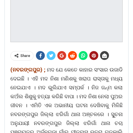
Share
(ନବରଙ୍ଗପୁର) ;
ମଦ ଯେ କେତେ କାହାର ସଂସାର ଉଜାଡି
ଦେଇଛି । ଏହି ମଦ ନିଶା ମଣିଶକୁ ଖରାପ ରାସ୍ତାକୁ ମଧ୍ୟ
ନେଇଯାଏ । ମଦ ଭୁଲିଯାଏ ସମ୍ପର୍କ । ନିଜ ଜନ୍ମ କଲା
କଅଁଲ ଶିଶୁକୁ ହତ୍ୟା କରିଛି ବାପା । ମଦ ନିଶା ନେଲା ପୁଅର
ଜୀବନ । ଏମିତି ଏକ ଅଭାନୀୟ ଘଟନା ଦେଖିବାକୁ ମିଳିଛି
ନବରଙ୍ଗପୁର ଜିଲ୍ଲା ଝରିଗାଁ ଥାନା ଅଞ୍ଚଳରେ । ସୂୁଚନା
ଅନୁଯାୟୀ ନବରଙ୍ଗପୁର ଜିଲ୍ଲା ଝରିଗାଁ ଥାନା ଚଚା
ପଞ୍ଚାୟତର ଅର୍ଜୁନଗୁଡା ଗାଁର ପୀତବାସ ଭତ୍ରା ଗତକାଲି