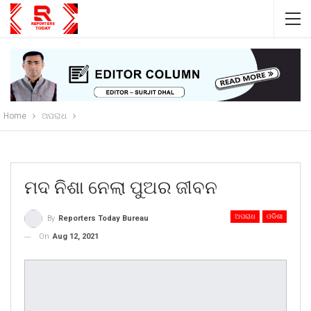
Home
ଅପରାଧ
ମଦ ନିଶା ନେଲା ପୁଅର ଜୀବନ
ଅପରାଧ
ଓଡିଶା
By
Reporters Today Bureau
On
Aug 12, 2021