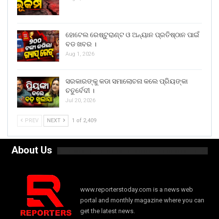
ହୋଟେଲ ରେଷ୍ଟୁରାଣ୍ଟ ଓ ଅନ୍ୟାନ ପ୍ରତିଷ୍ଠାନ ପାଇଁ
ବଡ ଖବର ।
Aug 1, 2026
ସରକାରଙ୍କୁ କଡା ସମାଲୋଚନା କଲେ ପ୍ରିୟଙ୍କା
ଚତୁର୍ବେଦୀ ।
Jul 20, 2026
PREV
NEXT
1 of 2,409
About Us
www.reporterstoday.com is a news web
portal and monthly magazine where you can
get the latest news.