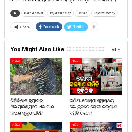
Bhubaneswar
kajal sundaray
Odisha
reporterstoday
Facebook
Twitter
Share
You Might Also Like
All
ଓଡିଶା
ଓଡିଶା
ଶିମିଳିପାଳ ବ୍ୟାଘ୍ର
ଗଣିଆ ଗୋଷ୍ଠୀ ସ୍ୱାସ୍ଥ୍ୟ
ଅଭୟାରଣ୍ୟରେ ଏକ ମାଈ
କେନ୍ଦ୍ରରେ ରୋଗୀ କଲ୍ୟାଣ
ବାଘର ମୃତ୍ୟୁ ଘଟିଛି
ସମିତି ବୈଠକ
ଓଡିଶା
ଓଡିଶା