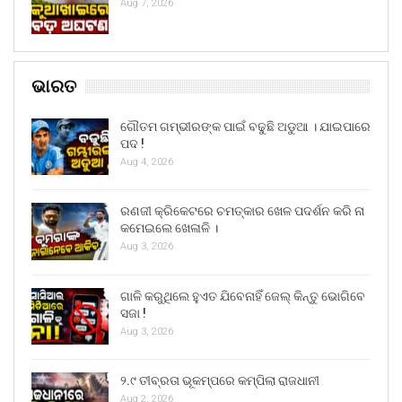
Aug 7, 2026
ଭାରତ
ଗୌତମ ଗମ୍ଭୀରଙ୍କ ପାଇଁ ବଢୁଛି ଅଡୁଆ । ଯାଇପାରେ
ପଦ !
Aug 4, 2026
ରଣଜୀ କ୍ରିକେଟରେ ଚମତ୍କାର ଖେଳ ପଦର୍ଶନ କରି ନା
କମେଇଲେ ଖେଳାଳି ।
Aug 3, 2026
ଗାଳି କରୁଥିଲେ ହୁଏତ ଯିବେନାହିଁ ଜେଲ୍ କିନ୍ତୁ ଭୋଗିବେ
ସଜା !
Aug 3, 2026
୨.୯ ତୀବ୍ରତା ଭୂକମ୍ପରେ କମ୍ପିଲା ରାଜଧାନୀ
Aug 2, 2026