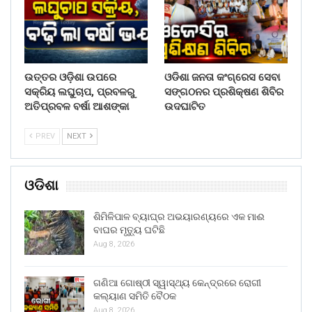
ଉତ୍ତର ଓଡ଼ିଶା ଉପରେ
ଓଡିଶା ଜନତା କଂଗ୍ରେସ ସେବା
ସକ୍ରିୟ ଲଘୁଚାପ, ପ୍ରବଳରୁ
ସଙ୍ଗଠନର ପ୍ରଶିକ୍ଷଣ ଶିବିର
ଅତିପ୍ରବଳ ବର୍ଷା ଆଶଙ୍କା
ଉଦଘାଟିତ
PREV
NEXT
ଓଡିଶା
ଶିମିଳିପାଳ ବ୍ୟାଘ୍ର ଅଭୟାରଣ୍ୟରେ ଏକ ମାଈ
ବାଘର ମୃତ୍ୟୁ ଘଟିଛି
Aug 8, 2026
ଗଣିଆ ଗୋଷ୍ଠୀ ସ୍ୱାସ୍ଥ୍ୟ କେନ୍ଦ୍ରରେ ରୋଗୀ
କଲ୍ୟାଣ ସମିତି ବୈଠକ
Aug 8, 2026