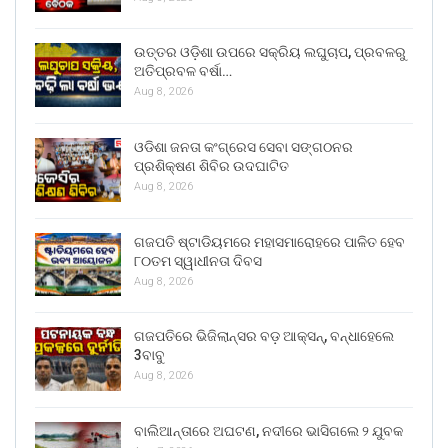
ଉତ୍ତର ଓଡ଼ିଶା ଉପରେ ସକ୍ରିୟ ଲଘୁଚାପ, ପ୍ରବଳରୁ
ଅତିପ୍ରବଳ ବର୍ଷା…
Aug 8, 2026
ଓଡିଶା ଜନତା କଂଗ୍ରେସ ସେବା ସଙ୍ଗଠନର
ପ୍ରଶିକ୍ଷଣ ଶିବିର ଉଦଘାଟିତ
Aug 8, 2026
ଗଜପତି ଷ୍ଟାଡିୟମରେ ମହାସମାରୋହରେ ପାଳିତ ହେବ
୮୦ତମ ସ୍ୱାଧୀନତା ଦିବସ
Aug 8, 2026
ଗଜପତିରେ ଭିଜିଲାନ୍ସର ବଡ଼ ଆକ୍ସନ୍, ବନ୍ଧାହେଲେ
3ବାବୁ
Aug 8, 2026
ବାଲିଆନ୍ତାରେ ଅଘଟଣ, ନଦୀରେ ଭାସିଗଲେ ୨ ଯୁବକ