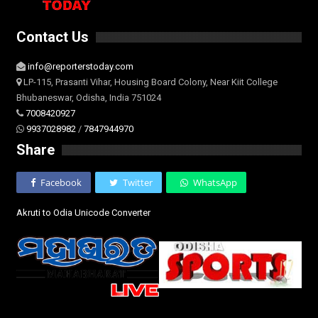
Contact Us
info@reporterstoday.com
LP-115, Prasanti Vihar, Housing Board Colony, Near Kiit College
Bhubaneswar, Odisha, India 751024
7008420927
9937028982
/
7847944970
Share
Facebook
Twitter
WhatsApp
Akruti to Odia Unicode Converter