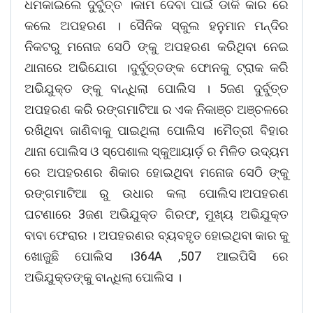
ଧମକାଇଲେ ଦୁର୍ବୁତ୍ତ ।କାମ ଦେବା ପାଇଁ ଡାକି କାର ରେ
କଲେ ଅପହରଣ । ସୈନିକ ସ୍କୁଲ ହନୁମାନ ମନ୍ଦିର
ନିକଟରୁ ମନୋଜ ସେଠି ଙ୍କୁ ଅପହରଣ କରିଥିବା ନେଇ
ଥାନାରେ ଅଭିଯୋଗ ।ଦୁର୍ବୁତ୍ତଙ୍କ ଫୋନକୁ ଟ୍ରାକ କରି
ଅଭିଯୁକ୍ତ ଙ୍କୁ ବାନ୍ଧିଲା ପୋଲିସ । 5ଜଣ ଦୁର୍ବୁତ୍ତ
ଅପହରଣ କରି ରଙ୍ଗମାଟିଆ ର ଏକ ନିକାଞ୍ଚ ଅଞ୍ଚଳରେ
ରଖିଥିବା ଜାଣିବାକୁ ପାଇଥିଲା ପୋଲିସ ।ମୈତ୍ରୀ ବିହାର
ଥାନା ପୋଲିସ ଓ ସ୍ପେଶାଲ ସ୍କୁଆୟାର୍ଡ଼ ର ମିଳିତ ଉଦ୍ୟମ
ରେ ଅପହରଣର ଶିକାର ହୋଇଥିବା ମନୋଜ ସେଠି ଙ୍କୁ
ରଙ୍ଗମାଟିଆ ରୁ ଉଧାର କଲା ପୋଲିସ।ଅପହରଣ
ଘଟଣାରେ 3ଜଣ ଅଭିଯୁକ୍ତ ଗିରଫ, ମୁଖ୍ୟ ଅଭିଯୁକ୍ତ
ବାବା ଫେରାର । ଅପହରଣର ବ୍ୟବହୃତ ହୋଇଥିବା କାର କୁ
ଖୋଜୁଛି ପୋଲିସ ।364A ,507 ଆଇପିସି ରେ
ଅଭିଯୁକ୍ତଙ୍କୁ ବାନ୍ଧିଲା ପୋଲିସ ।