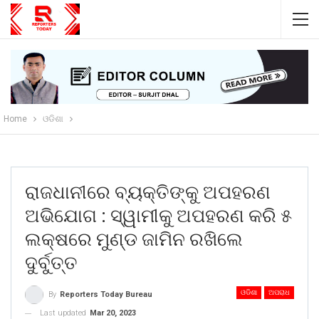
Home
ଓଡିଶା
ରାଜଧାନୀରେ ବ୍ୟକ୍ତିଙ୍କୁ ଅପହରଣ
ଅଭିଯୋଗ : ସ୍ୱାମୀକୁ ଅପହରଣ କରି ୫
ଲକ୍ଷରେ ମୁଣ୍ଡ ଜାମିନ ରଖିଲେ
ଦୁର୍ବୁତ୍ତ
ଓଡିଶା
ଅପରାଧ
By
Reporters Today Bureau
Last updated
Mar 20, 2023