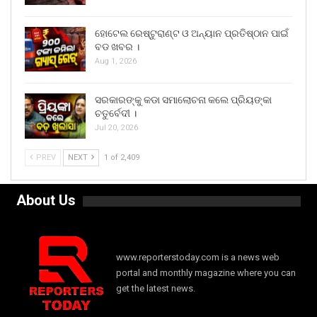
ହୋଟେଲ ରେଷ୍ଟୁରାଣ୍ଟ ଓ ଅନ୍ୟାନ ପ୍ରତିଷ୍ଠାନ ପାଇଁ
ବଡ ଖବର ।
Aug 1, 2026
ସରକାରଙ୍କୁ କଡା ସମାଲୋଚନା କଲେ ପ୍ରିୟଙ୍କା
ଚତୁର୍ବେଦୀ ।
Jul 20, 2026
PREV
NEXT
1 of 2,409
About Us
www.reporterstoday.com is a news web
portal and monthly magazine where you can
get the latest news.