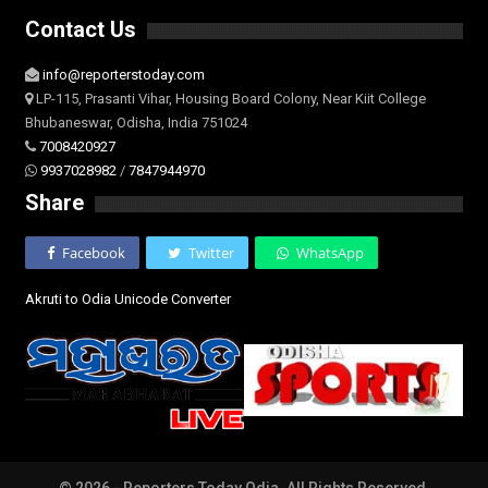
Contact Us
info@reporterstoday.com
LP-115, Prasanti Vihar, Housing Board Colony, Near Kiit College
Bhubaneswar, Odisha, India 751024
7008420927
9937028982
/
7847944970
Share
Facebook
Twitter
WhatsApp
Akruti to Odia Unicode Converter
© 2026 - Reporters Today Odia. All Rights Reserved.