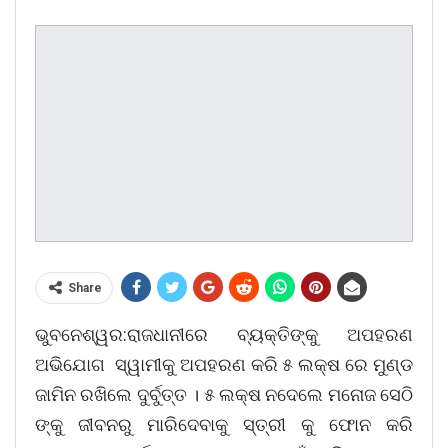
Share
ଭୁବନେଶ୍ୱର:ରାଜଧାନୀରେ ବ୍ୟକ୍ତିଙ୍କୁ ଅପହରଣ
ଅଭିଯୋଗ ସ୍ୱାମୀକୁ ଅପହରଣ କରି ୫ ଲକ୍ଷ ରେ ମୁଣ୍ଡ
ଜାମିନ ରଖିଲେ ଦୁର୍ବୁତ୍ତ । ୫ ଲକ୍ଷ ନଦେଲେ ମନୋଜ ସେଠି
ଙ୍କୁ ଜୀବନରୁ ମାରିଦେବାକୁ ସ୍ତ୍ରୀ କୁ ଫୋନ କରି