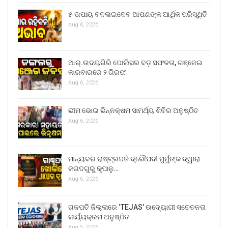
୫ ଉପାୟ ବଦଳାଇଦେବ ଆପଣଙ୍କ ଆର୍ଥିକ ପରିସ୍ଥିତି
Aug 6, 2026
ଆର୍.ଉଦୟଗିରି ପୋଲିସର ବଡ଼ ସଫଳତା, ଗଞ୍ଜେଇ
କାରବାରରେ ୨ ଗିରଫ
Aug 6, 2026
ଭୀମ ଭୋଇ ଭିନ୍ନକ୍ଷମ ସାମର୍ଥ୍ୟ ଶିବିର ଅନୁଷ୍ଠିତ
Aug 6, 2026
ମାନ୍ୟବର ରାଷ୍ଟ୍ରପତି ଦ୍ରୌପଦୀ ମୁର୍ମୁଙ୍କ ଦ୍ୱାରା
ଜଗଦଗୁରୁ କୃପାଳୁ…
Aug 6, 2026
ଗଜପତି ଜିଲ୍ଲାରେ ‘TEJAS’ ଉଦ୍ୟୋଗୀ ସଚେତନତା
କାର୍ଯ୍ୟକ୍ରମ ଅନୁଷ୍ଠିତ
Aug 5, 2026