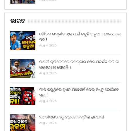
ଭାରତ
ଗୌତମ ଗମ୍ଭୀରଙ୍କ ପାଇଁ ବଢୁଛି ଅଡୁଆ । ଯାଇପାରେ
ପଦ !
Aug 4, 2026
ରଣଜୀ କ୍ରିକେଟରେ ଚମତ୍କାର ଖେଳ ପଦର୍ଶନ କରି ନା
କମେଇଲେ ଖେଳାଳି ।
Aug 3, 2026
ଗାଳି କରୁଥିଲେ ହୁଏତ ଯିବେନାହିଁ ଜେଲ୍ କିନ୍ତୁ ଭୋଗିବେ
ସଜା !
Aug 3, 2026
୨.୯ ତୀବ୍ରତା ଭୂକମ୍ପରେ କମ୍ପିଲା ରାଜଧାନୀ
Aug 2, 2026