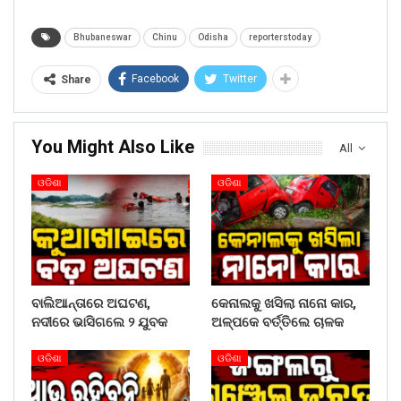
Bhubaneswar
Chinu
Odisha
reporterstoday
Facebook
Twitter
Share
You Might Also Like
All
ଓଡିଶା
ଓଡିଶା
ବାଲିଆନ୍ତାରେ ଅଘଟଣ,
କେନାଲକୁ ଖସିଲା ନାନୋ କାର,
ନଦୀରେ ଭାସିଗଲେ ୨ ଯୁବକ
ଅଳ୍ପକେ ବର୍ତ୍ତିଲେ ଚାଳକ
ଓଡିଶା
ଓଡିଶା