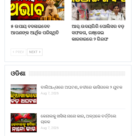
୫ ଉପାୟ ବଦଳାଇଦେବ
ଆର୍.ଉଦୟଗିରି ପୋଲିସର ବଡ଼
ଆପଣଙ୍କ ଆର୍ଥିକ ପରିସ୍ଥିତି
ସଫଳତା, ଗଞ୍ଜେଇ
କାରବାରରେ ୨ ଗିରଫ
PREV
NEXT
ଓଡିଶା
ବାଲିଆନ୍ତାରେ ଅଘଟଣ, ନଦୀରେ ଭାସିଗଲେ ୨ ଯୁବକ
Aug 7, 2026
କେନାଲକୁ ଖସିଲା ନାନୋ କାର, ଅଳ୍ପକେ ବର୍ତ୍ତିଲେ
ଚାଳକ
Aug 7, 2026