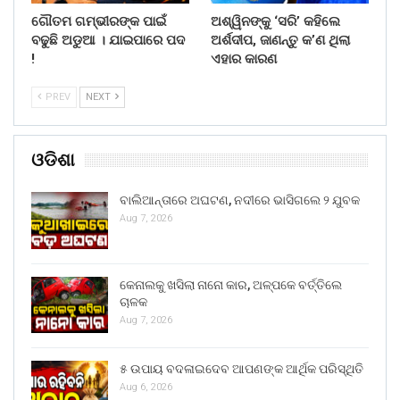
ଗୌତମ ଗମ୍ଭୀରଙ୍କ ପାଇଁ
ଅଶ୍ୱିନଙ୍କୁ ‘ସରି’ କହିଲେ
ବଢୁଛି ଅଡୁଆ । ଯାଇପାରେ ପଦ
ଅର୍ଶଦୀପ, ଜାଣନ୍ତୁ କ’ଣ ଥିଲା
!
ଏହାର କାରଣ
PREV
NEXT
ଓଡିଶା
ବାଲିଆନ୍ତାରେ ଅଘଟଣ, ନଦୀରେ ଭାସିଗଲେ ୨ ଯୁବକ
Aug 7, 2026
କେନାଲକୁ ଖସିଲା ନାନୋ କାର, ଅଳ୍ପକେ ବର୍ତ୍ତିଲେ
ଚାଳକ
Aug 7, 2026
୫ ଉପାୟ ବଦଳାଇଦେବ ଆପଣଙ୍କ ଆର୍ଥିକ ପରିସ୍ଥିତି
Aug 6, 2026