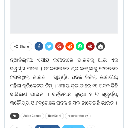
Share
ନୂଆଦିଲ୍ଲୀ: ଏସୀୟ କ୍ରୀଡାରେ ଭାରତକୁ ଆଉ ଏକ
ସ୍ୱର୍ଣ୍ଣ ପଦକ । ଫାଇନାଲରେ ଶ୍ରୀଲଙ୍କାକୁ ୧୯ରନରେ
ହରାଇଥିଲା ଭାରତ । ସ୍ୱର୍ଣ୍ଣ ପଦକ ଜିତିଲା ଭାରତୀୟ
ମହିଳା କ୍ରିକେଟର ଟିମ୍ । ଏସୀୟ କ୍ରୀଡାରେ ୧୧ ପଦକ ଜିତି
ସାରିଲାଣି ଭାରତ । ବର୍ତ୍ତମାନ ସୁଦ୍ଧା ୨ ଟି ସ୍ୱର୍ଣ୍ଣ,
୩ରୌପ୍ୟ ଓ ୬ବ୍ରୋଞ୍ଜ ପଦକ ହାସଲ ହାତେଇଛି ଭାରତ ।
Asian Games
New Delhi
reporterstoday