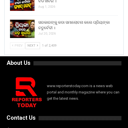
ବଡ ଖବର ।
Aug 1, 2026
ସରକାରଙ୍କୁ କଡା ସମାଲୋଚନା କଲେ ପ୍ରିୟଙ୍କା
ଚତୁର୍ବେଦୀ ।
Jul 20, 2026
PREV
NEXT
1 of 2,409
About Us
www.reporterstoday.com is a news web
portal and monthly magazine where you can
get the latest news.
Contact Us