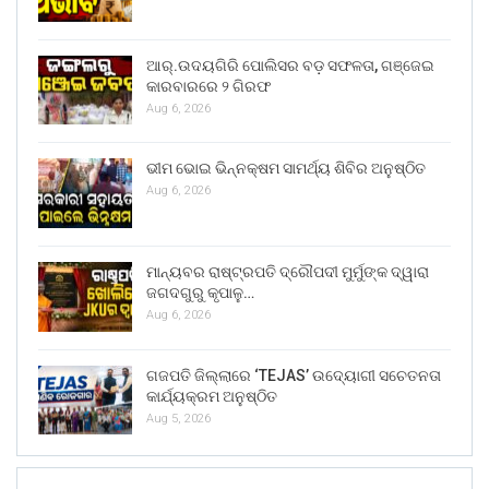
ଆର୍.ଉଦୟଗିରି ପୋଲିସର ବଡ଼ ସଫଳତା, ଗଞ୍ଜେଇ
କାରବାରରେ ୨ ଗିରଫ
Aug 6, 2026
ଭୀମ ଭୋଇ ଭିନ୍ନକ୍ଷମ ସାମର୍ଥ୍ୟ ଶିବିର ଅନୁଷ୍ଠିତ
Aug 6, 2026
ମାନ୍ୟବର ରାଷ୍ଟ୍ରପତି ଦ୍ରୌପଦୀ ମୁର୍ମୁଙ୍କ ଦ୍ୱାରା
ଜଗଦଗୁରୁ କୃପାଳୁ…
Aug 6, 2026
ଗଜପତି ଜିଲ୍ଲାରେ ‘TEJAS’ ଉଦ୍ୟୋଗୀ ସଚେତନତା
କାର୍ଯ୍ୟକ୍ରମ ଅନୁଷ୍ଠିତ
Aug 5, 2026