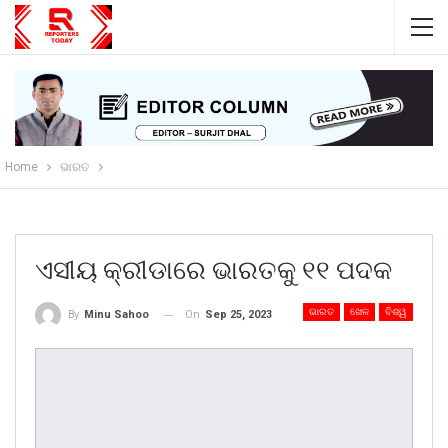
Home
ଭାରତ
ଏସୀୟ କ୍ରୀଡାରେ ଭାରତକୁ ୧୧ ପଦକ
ଭାରତ
ଖେଳ
ବିଶ୍ୱ
On
Sep 25, 2023
By
Minu Sahoo