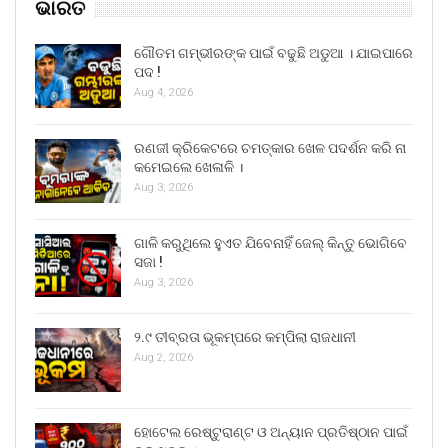
ଭାରତ
ଗୌତମ ଗମ୍ଭୀରଙ୍କ ପାଇଁ ବଢୁଛି ଅଡୁଆ । ଯାଇପାରେ
ପଦ !
Aug 4, 2026
ରଣଜୀ କ୍ରିକେଟରେ ଚମତ୍କାର ଖେଳ ପଦର୍ଶନ କରି ନା
କମେଇଲେ ଖେଳାଳି ।
Aug 3, 2026
ଗାଳି କରୁଥିଲେ ହୁଏତ ଯିବେନାହିଁ ଜେଲ୍ କିନ୍ତୁ ଭୋଗିବେ
ସଜା !
Aug 3, 2026
୨.୯ ତୀବ୍ରତା ଭୂକମ୍ପରେ କମ୍ପିଲା ରାଜଧାନୀ
Aug 2, 2026
ହୋଟେଲ ରେଷ୍ଟୁରାଣ୍ଟ ଓ ଅନ୍ୟାନ ପ୍ରତିଷ୍ଠାନ ପାଇଁ