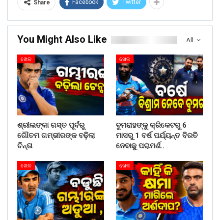
Facebook
Twitter
Share
You Might Also Like
All
ଖେଳ
ଖେଳ
ଶ୍ରୀଲଙ୍କା ଗସ୍ତ ପୂର୍ବରୁ
ବୁମରାହଙ୍କୁ କ୍ରିକେଟରୁ 6
ଗୌତମ ଗମ୍ଭୀରଙ୍କ ବଢ଼ିଲା
ମାସରୁ 1 ବର୍ଷ ପର୍ଯ୍ୟନ୍ତ ବିରତି
ଚିନ୍ତା
ନେବାକୁ ପରାମର୍ଶ..
ଖେଳ
ଖେଳ