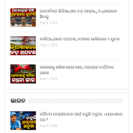
ଗଜପତିରେ ଭିଜିଲାନ୍ସର ବଡ଼ ଆକ୍ସନ୍, ବନ୍ଧାହେଲେ
3ବାବୁ
Aug 8, 2026
ବାଲିଆନ୍ତାରେ ଅଘଟଣ, ନଦୀରେ ଭାସିଗଲେ ୨ ଯୁବକ
Aug 7, 2026
କେନାଲକୁ ଖସିଲା ନାନୋ କାର, ଅଳ୍ପକେ ବର୍ତ୍ତିଲେ
ଚାଳକ
Aug 7, 2026
ଭାରତ
ଗୌତମ ଗମ୍ଭୀରଙ୍କ ପାଇଁ ବଢୁଛି ଅଡୁଆ । ଯାଇପାରେ
ପଦ !
Aug 4, 2026