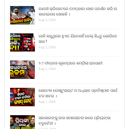
ରଣଜୀ କ୍ରିକେଟରେ ଚମତ୍କାର ଖେଳ ପଦର୍ଶନ କରି ନା
କମେଇଲେ ଖେଳାଳି ।
Aug 3, 2026
ଗାଳି କରୁଥିଲେ ହୁଏତ ଯିବେନାହିଁ ଜେଲ୍ କିନ୍ତୁ ଭୋଗିବେ
ସଜା !
Aug 3, 2026
୨.୯ ତୀବ୍ରତା ଭୂକମ୍ପରେ କମ୍ପିଲା ରାଜଧାନୀ
Aug 2, 2026
ହୋଟେଲ ରେଷ୍ଟୁରାଣ୍ଟ ଓ ଅନ୍ୟାନ ପ୍ରତିଷ୍ଠାନ ପାଇଁ
ବଡ ଖବର ।
Aug 1, 2026
ସରକାରଙ୍କୁ କଡା ସମାଲୋଚନା କଲେ ପ୍ରିୟଙ୍କା
ଚତୁର୍ବେଦୀ ।