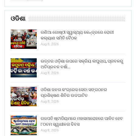
ଓଡିଶା
ଗଣିଆ ଗୋଷ୍ଠୀ ସ୍ୱାସ୍ଥ୍ୟ କେନ୍ଦ୍ରରେ ରୋଗୀ
କଲ୍ୟାଣ ସମିତି ବୈଠକ
Aug 8, 2026
ଉତ୍ତର ଓଡ଼ିଶା ଉପରେ ସକ୍ରିୟ ଲଘୁଚାପ, ପ୍ରବଳରୁ
ଅତିପ୍ରବଳ ବର୍ଷା…
Aug 8, 2026
ଓଡିଶା ଜନତା କଂଗ୍ରେସ ସେବା ସଙ୍ଗଠନର
ପ୍ରଶିକ୍ଷଣ ଶିବିର ଉଦଘାଟିତ
Aug 8, 2026
ଗଜପତି ଷ୍ଟାଡିୟମରେ ମହାସମାରୋହରେ ପାଳିତ ହେବ
୮୦ତମ ସ୍ୱାଧୀନତା ଦିବସ
Aug 8, 2026