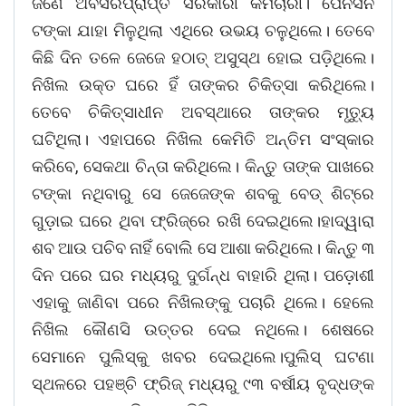
ଜଣେ ଅବସରପ୍ରାପ୍ତ ସରକାରୀ କର୍ମଚାରୀ। ପେନସନ
ଟଙ୍କା ଯାହା ମିଳୁଥିଲା ଏଥିରେ ଉଭୟ ଚଳୁଥିଲେ। ତେବେ
କିଛି ଦିନ ତଳେ ଜେଜେ ହଠାତ୍ ଅସୁସ୍ଥ ହୋଇ ପଡ଼ିଥିଲେ।
ନିଖିଲ ଉକ୍ତ ଘରେ ହିଁ ତାଙ୍କର ଚିକିତ୍ସା କରିଥିଲେ।
ତେବେ ଚିକିତ୍ସାଧୀନ ଅବସ୍ଥାରେ ତାଙ୍କର ମୃତ୍ୟୁ
ଘଟିଥିଲା। ଏହାପରେ ନିଖିଲ କେମିତି ଅନ୍ତିମ ସଂସ୍କାର
କରିବେ, ସେକଥା ଚିନ୍ତା କରିଥିଲେ। କିନ୍ତୁ ତାଙ୍କ ପାଖରେ
ଟଙ୍କା ନଥିବାରୁ ସେ ଜେଜେଙ୍କ ଶବକୁ ବେଡ୍ ଶିଟ୍ରେ
ଗୁଡ଼ାଇ ଘରେ ଥିବା ଫ୍ରିଜ୍ରେ ରଖି ଦେଇଥିଲେ।ହାଦ୍ୱାରା
ଶବ ଆଉ ପଚିବ ନାହିଁ ବୋଲି ସେ ଆଶା କରିଥିଲେ। କିନ୍ତୁ ୩
ଦିନ ପରେ ଘର ମଧ୍ୟରୁ ଦୁର୍ଗନ୍ଧ ବାହାରି ଥିଲା। ପଡ଼ୋଶୀ
ଏହାକୁ ଜାଣିବା ପରେ ନିଖିଲଙ୍କୁ ପଚାରି ଥିଲେ। ହେଲେ
ନିଖିଲ କୌଣସି ଉତ୍ତର ଦେଇ ନଥିଲେ। ଶେଷରେ
ସେମାନେ ପୁଲିସ୍କୁ ଖବର ଦେଇଥିଲେ।ପୁଲିସ୍ ଘଟଣା
ସ୍ଥଳରେ ପହଞ୍ଚି ଫ୍ରିଜ୍ ମଧ୍ୟରୁ ୯୩ ବର୍ଷୀୟ ବୃଦ୍ଧଙ୍କ