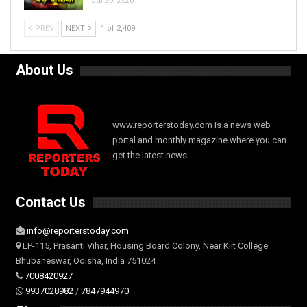
Jul 20, 2026
PREV
NEXT
1 of 2,409
About Us
www.reporterstoday.com is a news web
portal and monthly magazine where you can
get the latest news.
Contact Us
info@reporterstoday.com
LP-115, Prasanti Vihar, Housing Board Colony, Near Kiit College
Bhubaneswar, Odisha, India 751024
7008420927
9937028982
/
7847944970