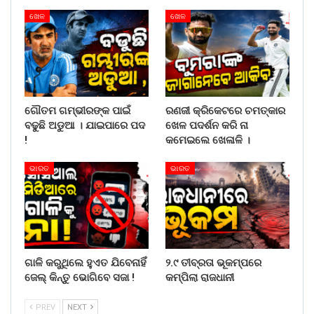
ଖେଳ
ଖେଳ
ଗୌତମ ଗମ୍ଭୀରଙ୍କ ପାଇଁ
ରଣଜୀ କ୍ରିକେଟରେ ଚମତ୍କାର
ବଢୁଛି ଅଡୁଆ । ଯାଇପାରେ ପଦ
ଖେଳ ପଦର୍ଶନ କରି ନା
!
କମେଇଲେ ଖେଳାଳି ।
ଭାରତ
ଭାରତ
ଗାଳି କରୁଥିଲେ ହୁଏତ ଯିବେନାହିଁ
୨.୯ ତୀବ୍ରତା ଭୂକମ୍ପରେ
ଜେଲ୍ କିନ୍ତୁ ଭୋଗିବେ ସଜା !
କମ୍ପିଲା ରାଜଧାନୀ
PREV
NEXT