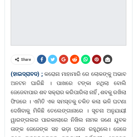
Share
(ହାଇଦ୍ରାବଦ) ;
କରୋନା ମାହାମାରି ରେ ଲୋକଙ୍କୁ ଅଭାବ
ଅନଟନ ଘାରିଛି । ପାଖରେ ଟଙ୍କା ନଥିଲା ବୋଲି
ଜେଜେବାପାର ଶବ ସକ୍ରାର କରିପାରିଲା ନାହିଁ , ଶବକୁ ରଖିଲା
ଫିଜରେ । ଏମିତି ଏକ ସମସ୍ତକୁ ଚକିତ କଲା ଭଳି ଘଟଣା
ଦେଖିବାକୁ ମିଳିଛି ତେଲେଙ୍ଗାନାରେ । ସୂଚନା ଅନୁଯାୟୀ
ୱାରଙ୍ଗଲର ପାରକାଲାରେ ନିଖିଲ ନାମକ ଜଣେ ଯୁବକ
ତାଙ୍କ ଜେଜେଙ୍କ ସହ ଭଡ଼ା ଘରେ ରହୁଥିଲେ। ଜେଜେ