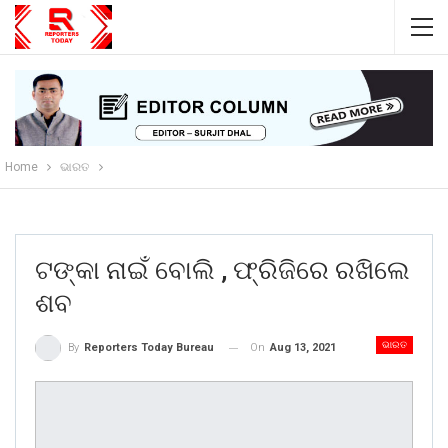
Home
ଭାରତ
ଟଙ୍କା ନାଇଁ ବୋଲି , ଫ୍ରିଜିରେ ରଖିଲେ
ଶବ
ଭାରତ
On
Aug 13, 2021
By
Reporters Today Bureau