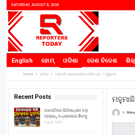
SATURDAY, AUGUST 8, 2026
English
ହୋମ୍
ଓଡିଶା
ଦେଶ ବିଦେଶ
ଶିକ
Home
ଓଡିଶା
ମହୁମାଛି ଆକ୍ରମଣରେ ମହିଳା ମୃତ, ୨ ଗୁରୁତର
Recent Posts
ମହୁମାଛ
ଗଜପତିରେ ଭିଜିଲାନ୍ସର ବଡ଼
By
Minu
ଆକ୍ସନ୍, ବନ୍ଧାହେଲେ 3ବାବୁ
Aug 8, 2026