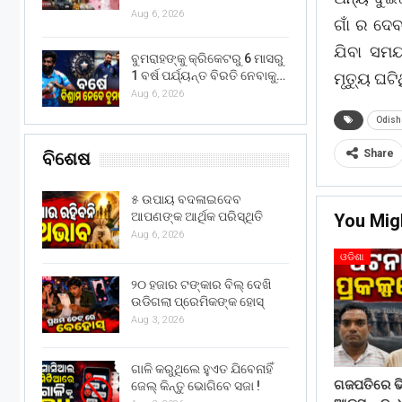
Aug 6, 2026
ଗାଁ ର ଦେ
ଯିବା ସମ
ବୁମରାହଙ୍କୁ କ୍ରିକେଟରୁ 6 ମାସରୁ
1 ବର୍ଷ ପର୍ଯ୍ୟନ୍ତ ବିରତି ନେବାକୁ…
ମୃତ୍ୟୁ ଘଟ
Aug 6, 2026
Odish
Share
ବିଶେଷ
୫ ଉପାୟ ବଦଳାଇଦେବ
ଆପଣଙ୍କ ଆର୍ଥିକ ପରିସ୍ଥିତି
You Mig
Aug 6, 2026
ଓଡିଶା
୨୦ ହଜାର ଟଙ୍କାର ବିଲ୍ ଦେଖି
ଉଡିଗଲା ପ୍ରେମିକଙ୍କ ହୋସ୍
Aug 3, 2026
ଗାଳି କରୁଥିଲେ ହୁଏତ ଯିବେନାହିଁ
ଗଜପତିରେ ଭି
ଜେଲ୍ କିନ୍ତୁ ଭୋଗିବେ ସଜା !