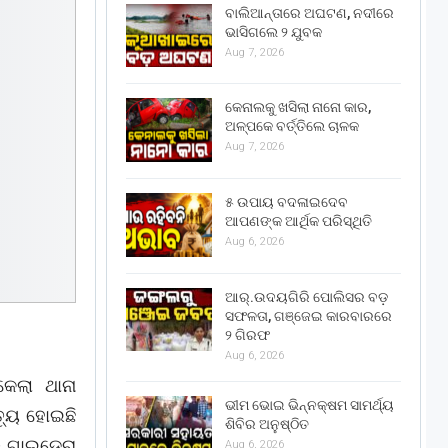
ବାଲିଆନ୍ତାରେ ଅଘଟଣ, ନଦୀରେ
ଭାସିଗଲେ ୨ ଯୁବକ
Aug 7, 2026
କେନାଲକୁ ଖସିଲା ନାନୋ କାର,
ଅଳ୍ପକେ ବର୍ତ୍ତିଲେ ଚାଳକ
Aug 7, 2026
୫ ଉପାୟ ବଦଳାଇଦେବ
ଆପଣଙ୍କ ଆର୍ଥିକ ପରିସ୍ଥିତି
Aug 6, 2026
ଆର୍.ଉଦୟଗିରି ପୋଲିସର ବଡ଼
ସଫଳତା, ଗଞ୍ଜେଇ କାରବାରରେ
୨ ଗିରଫ
Aug 6, 2026
କେଲା ଥାନା
ଭୀମ ଭୋଇ ଭିନ୍ନକ୍ଷମ ସାମର୍ଥ୍ୟ
୍ୟୁ ହୋଇଛି
ଶିବିର ଅନୁଷ୍ଠିତ
ଲେ ଗାଇଡେରା
Aug 6, 2026