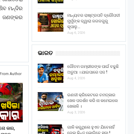
ିବ ମନ୍ଦିର
ମାନ୍ୟବର ରାଷ୍ଟ୍ରପତି ଦ୍ରୌପଦୀ
େ ଜଣଙ୍କର
ମୁର୍ମୁଙ୍କ ଦ୍ୱାରା ଜଗଦଗୁରୁ
କୃପାଳୁ…
Aug 6, 2026
ଭାରତ
ଗୌତମ ଗମ୍ଭୀରଙ୍କ ପାଇଁ ବଢୁଛି
ଅଡୁଆ । ଯାଇପାରେ ପଦ !
From Author
Aug 4, 2026
ରଣଜୀ କ୍ରିକେଟରେ ଚମତ୍କାର
ଖେଳ ପଦର୍ଶନ କରି ନା କମେଇଲେ
ଖେଳାଳି ।
Aug 3, 2026
ଗାଳି କରୁଥିଲେ ହୁଏତ ଯିବେନାହିଁ
ାନୋ କାର,
ଜେଲ୍ କିନ୍ତୁ ଭୋଗିବେ ସଜା !