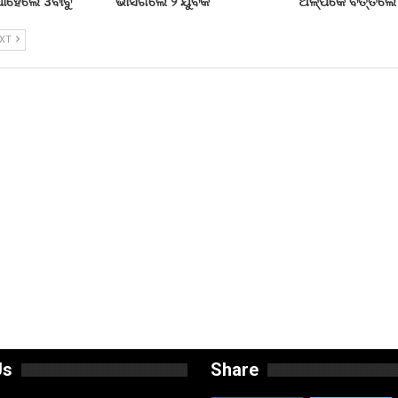
ଧାହେଲେ 3ବାବୁ
ଭାସିଗଲେ ୨ ଯୁବକ
ଅଳ୍ପକେ ବର୍ତ୍ତିଲ
EXT
Us
Share