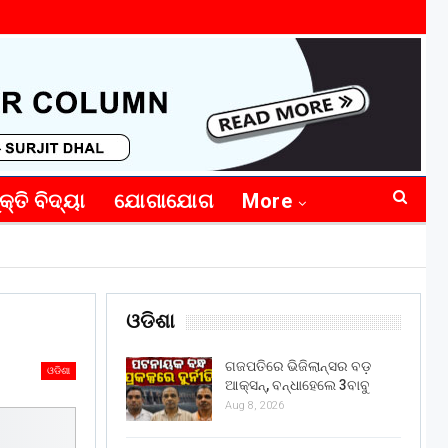
କ୍ତି ବିଦ୍ୟା
ଯୋଗାଯୋଗ
More
ଓଡିଶା
ଗଜପତିରେ ଭିଜିଲାନ୍ସର ବଡ଼
ଓଡିଶା
ଆକ୍ସନ୍, ବନ୍ଧାହେଲେ 3ବାବୁ
Aug 8, 2026