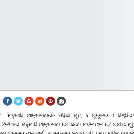
: ମହୁମାଛି ଆକ୍ରମଣରେ ମହିଳା ମୃତ, ୨ ଗୁରୁତର । କିଞ୍ଜିର
ନିକଟରେ ମହୁମାଛି ଆକ୍ରମଣ ରେ ଜଣେ ମହିଳାଙ୍କ ଶୋଚନୀୟ ମୃତ
ଣ ଗୁରୁତର ଙ୍କୁ ବୁର୍ଲା ସ୍ଥାନାନ୍ତର କରାଯାଇଛି । ମୃତା ମହିଳା ହେ