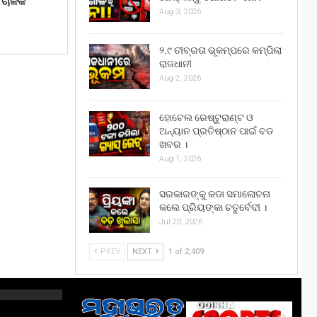
େ ଚାଳକ
Aug 3, 2026
୨.୯ ତୀବ୍ରତା ଭୂକମ୍ପରେ କମ୍ପିଲା
ରାଜଧାନୀ
Aug 2, 2026
ହୋଟେଲ ରେଷ୍ଟୁରାଣ୍ଟ ଓ
ଅନ୍ୟାନ ପ୍ରତିଷ୍ଠାନ ପାଇଁ ବଡ
ଖବର ।
Aug 1, 2026
ସରକାରଙ୍କୁ କଡା ସମାଲୋଚନା
କଲେ ପ୍ରିୟଙ୍କା ଚତୁର୍ବେଦୀ ।
Jul 20, 2026
PREV
NEXT
1 of 2,409