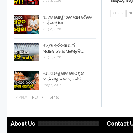
ଆକ୍ସନ୍, ବନ୍
Aug 3, 2026
PREV
N
ଆହତ ଯୋଗୁଁ ଏବେ କାମ କରିବେ
ନାହିଁ ରଶ୍ମିକା
Aug 2, 2026
ବନ୍ୟା ଦୁର୍ଦ୍ଦଶା ପାଇଁ
ସ୍ଥାନାନ୍ତରଣ ପ୍ରସ୍ତୁତି…
Aug 1, 2026
ଯୋଗୀଙ୍କୁ କାଳ ହୋଇଥିଲା
ମନ୍ଦିରକୁ ନେଇ ରାଜନୀତି
May 6, 2026
PREV
NEXT
1 of 166
About Us
Contact 