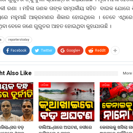
ବକୀ ରଣା । ମହିଳା ଜଣକ ତାଙ୍କ ସମ୍ପର୍କୀୟ ସହିତ ବାଇକ ଯୋଗେ ଶ
ୟରେ ମହୁମାଛି ଆକ୍ରମଣର ଶିକାର ହୋଇଥିଲେ । ତେବେ ଏଥିର
ିଥିବା ବେଳେ ଜଣେ ଗୁରୁତର ଆହତ ହୋଇଥିବା କୁହାଯାଉଛି ।
a
reporterstoday
Facebook
Twitter
Google+
ReddIt
ht Also Like
More 
ଓଡିଶା
ଓଡିଶା
ଜିଲାନ୍ସର ବଡ଼
ବାଲିଆନ୍ତାରେ ଅଘଟଣ, ନଦୀରେ
କେନାଲକୁ ଖସିଲା ନ