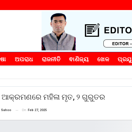
୍ଷା
ଅପରାଧ
ରାଜନୀତି
ଵାଣିଜ୍ୟ
ଖେଳ
ପ୍ରଯୁ
ି ଆକ୍ରମଣରେ ମହିଳା ମୃତ, ୨ ଗୁରୁତର
On
Feb 27, 2025
 Sahoo