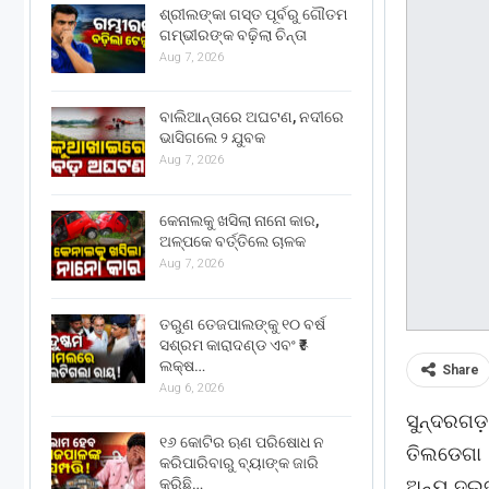
ଶ୍ରୀଲଙ୍କା ଗସ୍ତ ପୂର୍ବରୁ ଗୌତମ
ଗମ୍ଭୀରଙ୍କ ବଢ଼ିଲା ଚିନ୍ତା
Aug 7, 2026
ବାଲିଆନ୍ତାରେ ଅଘଟଣ, ନଦୀରେ
ଭାସିଗଲେ ୨ ଯୁବକ
Aug 7, 2026
କେନାଲକୁ ଖସିଲା ନାନୋ କାର,
ଅଳ୍ପକେ ବର୍ତ୍ତିଲେ ଚାଳକ
Aug 7, 2026
ତରୁଣ ତେଜପାଲଙ୍କୁ ୧୦ ବର୍ଷ
ସଶ୍ରମ କାରାଦଣ୍ଡ ଏବଂ ₹୫
ଲକ୍ଷ…
Share
Aug 6, 2026
ସୁନ୍ଦରଗଡ଼
୧୬ କୋଟିର ଋଣ ପରିଷୋଧ ନ
ତିଲଡେଗା 
କରିପାରିବାରୁ ବ୍ୟାଙ୍କ ଜାରି
କରିଛି…
ଅନ୍ୟ ଦୁଇଜ