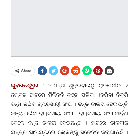
Share
ଭୁବନେଶ୍ୱର :
ଆସନ୍ତା ଶୁକ୍ରବାରଠୁ ରାଜଧାନୀର ୧
ନମ୍ବର ହାଟରେ ମିଳିବନି କଞ୍ଚା ପରିବା ।ବରିବା ବିକ୍ରି
ବନ୍ଧ କରିବ ବ୍ୟବସାୟୀ ସଂଘ । ବନ୍ଦ ଡାକରା ଦେଇଛନ୍ତିି
କଞ୍ଚା ପରିବା ବ୍ୟବସାୟୀ ସଂଘ । ବ୍ୟବସାୟୀ ସଂଘ ପାର୍ବଣ
ବେଳେ ବନ୍ଦ ଡାକରା ଦେଇଛନ୍ତ । ହାଟରେ ଡାକବାଜ
ଯନ୍ତ୍ର ସାହାଯ୍ୟରେ ଲୋକଙ୍କୁ ସଚେତନ କରାଯାଉଛି ।