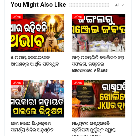
You Might Also Like
All
ଓଡିଶା
ଓଡିଶା
୫ ଉପାୟ ବଦଳାଇଦେବ
ଆର୍.ଉଦୟଗିରି ପୋଲିସର ବଡ଼
ଆପଣଙ୍କ ଆର୍ଥିକ ପରିସ୍ଥିତି
ସଫଳତା, ଗଞ୍ଜେଇ
କାରବାରରେ ୨ ଗିରଫ
ଓଡିଶା
ଓଡିଶା
ଭୀମ ଭୋଇ ଭିନ୍ନକ୍ଷମ
ମାନ୍ୟବର ରାଷ୍ଟ୍ରପତି
ସାମର୍ଥ୍ୟ ଶିବିର ଅନୁଷ୍ଠିତ
ଦ୍ରୌପଦୀ ମୁର୍ମୁଙ୍କ ଦ୍ୱାରା