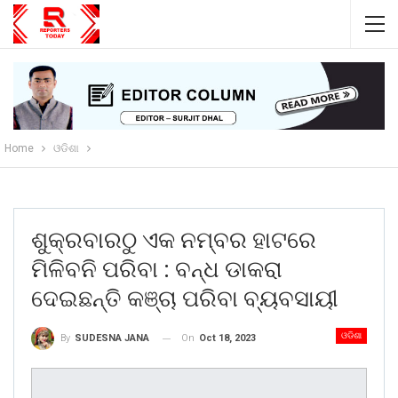
Home
ଓଡିଶା
ଶୁକ୍ରବାରଠୁ ଏକ ନମ୍ବର ହାଟରେ
ମିଳିବନି ପରିବା : ବନ୍ଧ ଡାକରା
ଦେଇଛନ୍ତି କଞ୍ଚା ପରିବା ବ୍ୟବସାୟୀ
ଓଡିଶା
On
Oct 18, 2023
By
SUDESNA JANA