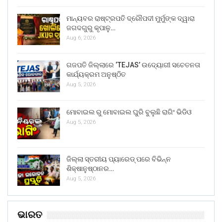
ମାନ୍ୟବର ରାଷ୍ଟ୍ରପତି ଦ୍ରୌପଦୀ ମୁର୍ମୁଙ୍କ ଦ୍ୱାରା
ଜଗଦଗୁରୁ କୃପାଳୁ…
Aug 6, 2026
ଗଜପତି ଜିଲ୍ଲାରେ ‘TEJAS’ ଉଦ୍ୟୋଗୀ ସଚେତନତା
କାର୍ଯ୍ୟକ୍ରମ ଅନୁଷ୍ଠିତ
Aug 5, 2026
ମୋବାଇଲ ରୁ ମୋବାଇଲ ଘୁରି ବୁଲୁଛି ରାଗିଂ ଭିଡିଓ
Aug 5, 2026
ଜିଲ୍ଲା ସ୍ତରୀୟ ପ୍ୟାରେଡ୍ ପରେ ବିଭିନ୍ନ
ଶିକ୍ଷାନୁଷ୍ଠାନର…
Aug 5, 2026
ଭାରତ