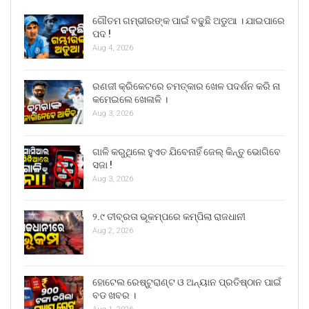
ଗୌତମ ଗମ୍ଭୀରଙ୍କ ପାଇଁ ବଢୁଛି ଅଡୁଆ । ଯାଇପାରେ
ପଦ !
Aug 4, 2026
ରଣଜୀ କ୍ରିକେଟରେ ଚମତ୍କାର ଖେଳ ପଦର୍ଶନ କରି ନା
କମେଇଲେ ଖେଳାଳି ।
Aug 3, 2026
ଗାଳି କରୁଥିଲେ ହୁଏତ ଯିବେନାହିଁ ଜେଲ୍ କିନ୍ତୁ ଭୋଗିବେ
ସଜା !
Aug 3, 2026
୨.୯ ତୀବ୍ରତା ଭୂକମ୍ପରେ କମ୍ପିଲା ରାଜଧାନୀ
Aug 2, 2026
ହୋଟେଲ ରେଷ୍ଟୁରାଣ୍ଟ ଓ ଅନ୍ୟାନ ପ୍ରତିଷ୍ଠାନ ପାଇଁ
ବଡ ଖବର ।