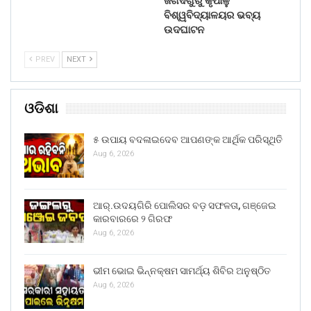
ଜଗଦଗୁରୁ କୃପାଳୁ
ବିଶ୍ୱବିଦ୍ୟାଳୟର ଭବ୍ୟ
ଉଦଘାଟନ
PREV
NEXT
ଓଡିଶା
୫ ଉପାୟ ବଦଳାଇଦେବ ଆପଣଙ୍କ ଆର୍ଥିକ ପରିସ୍ଥିତି
Aug 6, 2026
ଆର୍.ଉଦୟଗିରି ପୋଲିସର ବଡ଼ ସଫଳତା, ଗଞ୍ଜେଇ
କାରବାରରେ ୨ ଗିରଫ
Aug 6, 2026
ଭୀମ ଭୋଇ ଭିନ୍ନକ୍ଷମ ସାମର୍ଥ୍ୟ ଶିବିର ଅନୁଷ୍ଠିତ
Aug 6, 2026