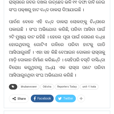
ରାସ୍ତାରେ ଜବର ଦଖଲ ଉଚ୍ଛେଦ ଭଳି ୧୧ ଦଫା ଦାବି ନେଇ
ସଂଘ ପକ୍ଷରୁ ହାଟ ବନ୍ଦ ଡାକରା ଦିଆଯାଇଛି ।
ପାର୍ବଣ ବେଳେ ଏହି ବନ୍ଦ ଡାକରା ଲୋକଙ୍କୁ ଚିନ୍ତାରେ
ପକାଇଛି । ସଂଘ ଅଭିଯୋଗ କରିଛି, ପରିବା ଆସିବା ପାଇଁ
୨ଟି ମୁଖ୍ୟ ବାଟ ରହିଛି । ହେଲେ ପୂଜା ପାଇଁ ତୋରଣ ବନ୍ଧା
ହୋଇଥିବାରୁ ଗୋଟିଏ ଗଳିରେ ପରିବା ହାଟକୁ ଗାଡି
ଆସିପାରୁନାହିଁ । ଏହା ସହ କିଛି ବେଆଇନ ଦୋକାନ ରାସ୍ତାକୁ
ମାଡ଼ି ଦୋକାନ ନିର୍ମାଣ କରିଛନ୍ତି । ସେହିପରି ବସ୍ତି ବାସିନ୍ଦା
ବିରୋଧ କରୁଥିବାରୁ ଅନ୍ୟ ଏକ ରାସ୍ତା ପଟେ ପରିବା
ଆସିପାରୁନଥିବା ସଂଘ ଅଭିଯୋଗ କରିଛି ।
bhubaneswer
Odisha
Reporters Today
unit -1 hata
Facebook
Twitter
Share