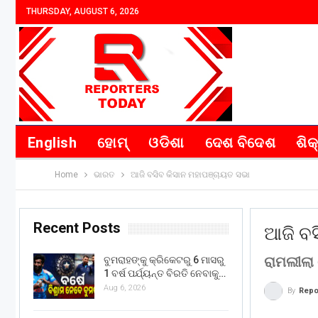
THURSDAY, AUGUST 6, 2026
English
ହୋମ୍
ଓଡିଶା
ଦେଶ ବିଦେଶ
ଶିକ
Home
ଭାରତ
ଆଜି ବସିବ କିସାନ ମହାପଞ୍ଚାୟତ ସଭା
Recent Posts
ଆଜି ବସ
ରାମଲୀଲା
ବୁମରାହଙ୍କୁ କ୍ରିକେଟରୁ 6 ମାସରୁ
1 ବର୍ଷ ପର୍ଯ୍ୟନ୍ତ ବିରତି ନେବାକୁ…
Aug 6, 2026
By
Repo