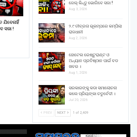
ଜେଲ୍ କିନ୍ତୁ ଭୋଗିବେ ସଜା !
Aug 3, 2026
 ଯିବେନାହିଁ
୨.୯ ତୀବ୍ରତା ଭୂକମ୍ପରେ କମ୍ପିଲା
େ ସଜା !
ରାଜଧାନୀ
Aug 2, 2026
ହୋଟେଲ ରେଷ୍ଟୁରାଣ୍ଟ ଓ
ଅନ୍ୟାନ ପ୍ରତିଷ୍ଠାନ ପାଇଁ ବଡ
ଖବର ।
Aug 1, 2026
ସରକାରଙ୍କୁ କଡା ସମାଲୋଚନା
କଲେ ପ୍ରିୟଙ୍କା ଚତୁର୍ବେଦୀ ।
Jul 20, 2026
PREV
NEXT
1 of 2,409