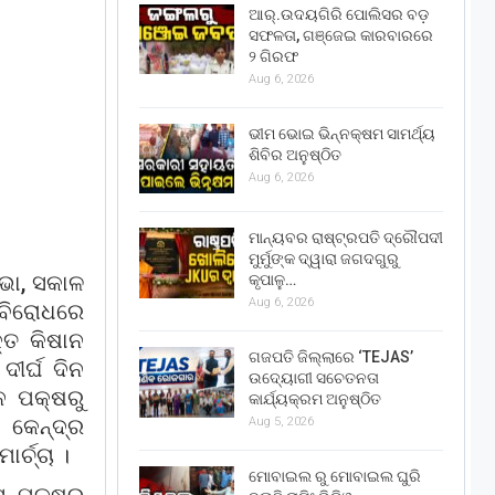
ଆର୍.ଉଦୟଗିରି ପୋଲିସର ବଡ଼
ସଫଳତା, ଗଞ୍ଜେଇ କାରବାରରେ
୨ ଗିରଫ
Aug 6, 2026
ଭୀମ ଭୋଇ ଭିନ୍ନକ୍ଷମ ସାମର୍ଥ୍ୟ
ଶିବିର ଅନୁଷ୍ଠିତ
Aug 6, 2026
ମାନ୍ୟବର ରାଷ୍ଟ୍ରପତି ଦ୍ରୌପଦୀ
ମୁର୍ମୁଙ୍କ ଦ୍ୱାରା ଜଗଦଗୁରୁ
ଭା, ସକାଳ
କୃପାଳୁ…
Aug 6, 2026
 ବିରୋଧରେ
୍ତ କିଷାନ
ଗଜପତି ଜିଲ୍ଲାରେ ‘TEJAS’
ଦୀର୍ଘ ଦିନ
ଉଦ୍ୟୋଗୀ ସଚେତନତା
ନ ପକ୍ଷରୁ
କାର୍ଯ୍ୟକ୍ରମ ଅନୁଷ୍ଠିତ
କେନ୍ଦ୍ର
Aug 5, 2026
୍ଚ୍ଚା ।
ମୋବାଇଲ ରୁ ମୋବାଇଲ ଘୁରି