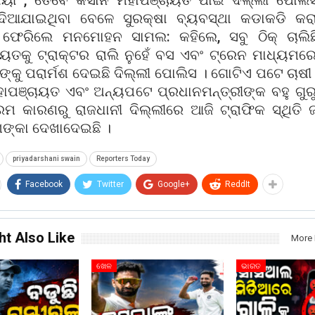
ଯାୟୀ , ତେବେ କିସାନ ମହାପଞ୍ଚାୟତ ପାଇଁ ଦିଲ୍ଲୀ ପୋଲି
ଦିଆଯାଇଥିବା ବେଳେ ସୁରକ୍ଷା ବ୍ୟବସ୍ଥା କଡାକଡି କର
ୁ ଫେରିଲେ ମନମୋହନ ସାମଲ: କହିଲେ, ସବୁ ଠିକ୍ ଚାଲିଛି
ାୟତକୁ ଟ୍ରାକ୍ଟର ରାଲି ନୁହେଁ ବସ ଏବଂ ଟ୍ରେନ ମାଧ୍ୟମରେ
ନଙ୍କୁ ପରାର୍ମଶ ଦେଇଛି ଦିଲ୍ଲୀ ପୋଲିସ । ଗୋଟିଏ ପଟେ ଚାଷ
ାପଞ୍ଚାୟତ ଏବଂ ଅନ୍ୟପଟେ ପ୍ରଧାନମନ୍ତ୍ରୀଙ୍କ ବହୁ ଗୁରୁତ
କ୍ରମ କାରଣରୁ ରାଜଧାନୀ ଦିଲ୍ଲୀରେ ଆଜି ଟ୍ରାଫିକ ସ୍ଥିତି 
୍କା ଦେଖାଦେଇଛି ।
priyadarshani swain
Reporters Today
Facebook
Twitter
Google+
ReddIt
ht Also Like
More 
ଖେଳ
ଭାରତ