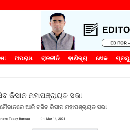
୍ଷା
ଅପରାଧ
ରାଜନୀତି
ଵାଣିଜ୍ୟ
ଖେଳ
ପ୍ରଯୁ
ିବ କିସାନ ମହାପଞ୍ଚାୟତ ସଭା
 ମୈଦାନରେ ଆଜି ବସିବ କିସାନ ମହାପଞ୍ଚାୟତ ସଭା
On
Mar 14, 2024
rters Today Bureau