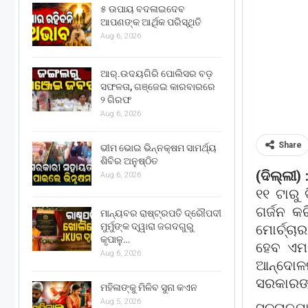
୫ ଉପାୟ ବଦଳାଇଦେବ
ଆପଣଙ୍କ ଆର୍ଥିକ ପରିସ୍ଥିତି
Aug 6, 2026
ଆର୍.ଉଦୟଗିରି ପୋଲିସର ବଡ଼
ସଫଳତା, ଗଞ୍ଜେଇ କାରବାରରେ
୨ ଗିରଫ
Aug 6, 2026
Share
ଭୀମ ଭୋଇ ଭିନ୍ନକ୍ଷମ ସାମର୍ଥ୍ୟ
ଶିବିର ଅନୁଷ୍ଠିତ
(ଦିଲ୍ଲୀ) 
Aug 6, 2026
୧୧ ଟାରୁ
ଗର୍ଜନ କ
ମାନ୍ୟବର ରାଷ୍ଟ୍ରପତି ଦ୍ରୌପଦୀ
ମୁର୍ମୁଙ୍କ ଦ୍ୱାରା ଜଗଦଗୁରୁ
ମୋର୍ଚ୍ଚା
କୃପାଳୁ…
ହେବ ଏମସ
Aug 6, 2026
ଆନ୍ଦୋଳ
ସରକାରଙ୍କ
ମହିଳାଙ୍କୁ ମିଳିବ ସୁନା କଏନ
Aug 5, 2026