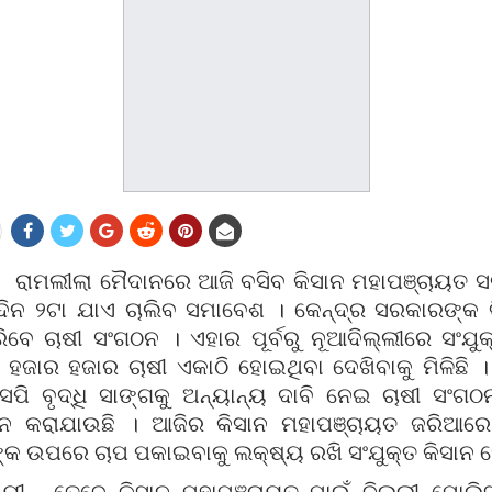
:
ରାମଲୀଲା ମୈଦାନରେ ଆଜି ବସିବ କିସାନ ମହାପଞ୍ଚାୟତ ସ
 ଦିନ ୨ଟା ଯାଏ ଚାଲିବ ସମାବେଶ । କେନ୍ଦ୍ର ସରକାରଙ୍କ
ରିବେ ଚାଷୀ ସଂଗଠନ । ଏହାର ପୂର୍ବରୁ ନୂଆଦିଲ୍ଲୀରେ ସଂଯୁକ
ର ହଜାର ହଜାର ଚାଷୀ ଏକାଠି ହୋଇଥିବା ଦେଖିବାକୁ ମିଳିଛି । 
ପି ବୃଦ୍ଧି ସାଙ୍ଗକୁ ଅନ୍ୟାନ୍ୟ ଦାବି ନେଇ ଚାଷୀ ସଂଗଠ
ନ କରାଯାଉଛି । ଆଜିର କିସାନ ମହାପଞ୍ଚାୟତ ଜରିଆରେ 
 ଉପରେ ଚାପ ପକାଇବାକୁ ଲକ୍ଷ୍ୟ ରଖି ସଂଯୁକ୍ତ କିସାନ ମୋର