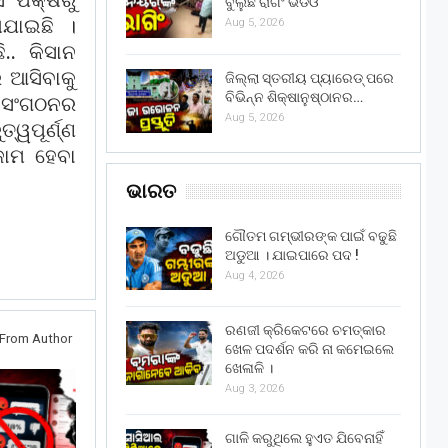
ସ ପକ୍ଷରୁ
ବୁଲୁଛି ରାଗିଂ ଭିଡିଓ
ାଯାଇଛି ।
Aug 5, 2026
.. କିସାନ
 ଆସିବାକୁ
ଜିଲ୍ଲା ସ୍ତରୀୟ ପ୍ୟାରେଡ୍ ପରେ
ବିଭିନ୍ନ ଶିକ୍ଷାନୁଷ୍ଠାନର…
ୀ ସଂଗଠନର
Aug 5, 2026
୍ୱପୂର୍ଣ୍ଣ
ଜାମ ହେବା
ଭାରତ
ଗୌତମ ଗମ୍ଭୀରଙ୍କ ପାଇଁ ବଢୁଛି
ଅଡୁଆ । ଯାଇପାରେ ପଦ !
Aug 4, 2026
ରଣଜୀ କ୍ରିକେଟରେ ଚମତ୍କାର
From Author
ଖେଳ ପଦର୍ଶନ କରି ନା କମେଇଲେ
ଖେଳାଳି ।
Aug 3, 2026
ଗାଳି କରୁଥିଲେ ହୁଏତ ଯିବେନାହିଁ