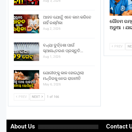
Aug 3, 2026
ଆହତ ଯୋଗୁଁ ଏବେ କାମ କରିବେ
ଗୌତମ ଗମ୍ଭୀ
ନାହିଁ ରଶ୍ମିକା
ଅଡୁଆ । ଯା
Aug 2, 2026
ବନ୍ୟା ଦୁର୍ଦ୍ଦଶା ପାଇଁ
PREV
N
ସ୍ଥାନାନ୍ତରଣ ପ୍ରସ୍ତୁତି…
Aug 1, 2026
ଯୋଗୀଙ୍କୁ କାଳ ହୋଇଥିଲା
ମନ୍ଦିରକୁ ନେଇ ରାଜନୀତି
May 6, 2026
PREV
NEXT
1 of 166
About Us
Contact 