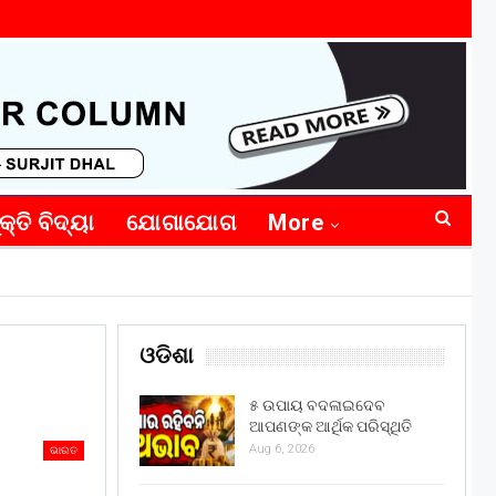
କ୍ତି ବିଦ୍ୟା
ଯୋଗାଯୋଗ
More
ଓଡିଶା
୫ ଉପାୟ ବଦଳାଇଦେବ
ଆପଣଙ୍କ ଆର୍ଥିକ ପରିସ୍ଥିତି
Aug 6, 2026
ଭାରତ