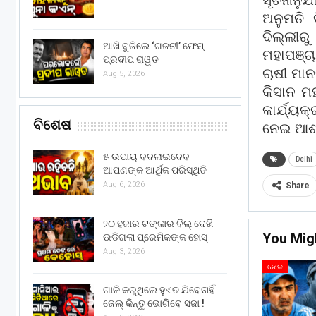
ସୂଚନାନୁ
ଅନୁମତି 
ଦିଲ୍ଲୀର
ଆଖି ବୁଜିଲେ ‘ଗଜନୀ’ ଫେମ୍
ମହାପଞ୍ଚ
ପ୍ରଦୀପ ରାୱତ
ଚାଷୀ ମା
Aug 5, 2026
କିସାନ ମହ
କାର୍ଯ୍ୟ
ବିଶେଷ
ନେଇ ଆଶଙ
୫ ଉପାୟ ବଦଳାଇଦେବ
Delhi
ଆପଣଙ୍କ ଆର୍ଥିକ ପରିସ୍ଥିତି
Aug 6, 2026
Share
୨୦ ହଜାର ଟଙ୍କାର ବିଲ୍ ଦେଖି
You Mig
ଉଡିଗଲା ପ୍ରେମିକଙ୍କ ହୋସ୍
Aug 3, 2026
ଖେଳ
ଗାଳି କରୁଥିଲେ ହୁଏତ ଯିବେନାହିଁ
ଜେଲ୍ କିନ୍ତୁ ଭୋଗିବେ ସଜା !