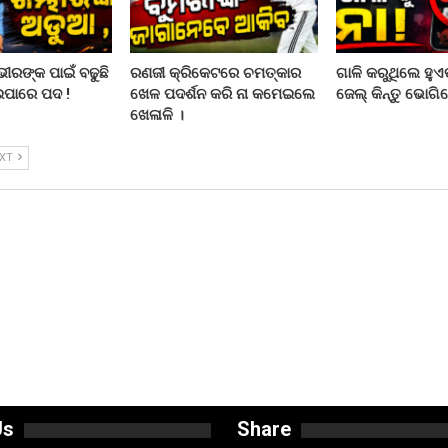
ରଙ୍କ ପାଇଁ ବଢୁଛି
ରଣଜୀ କ୍ରିକେଟରେ ଚମତ୍କାର
ଗାଳି କରୁଥିଲେ ହୁଏତ
ଇପାରେ ପଦ !
ଖେଳ ପଦର୍ଶନ କରି ନା କମେଇଲେ
ଜେଲ୍ କିନ୍ତୁ ଭୋଗିବ
ଖେଳାଳି ।
EXT
Us
Share