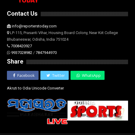
Contact Us
info@reporterstoday.com
LP-115, Prasanti Vihar, Housing Board Colony, Near Kiit College
Bhubaneswar, Odisha, India 751024
7008420927
9937028982
/
7847944970
Share
Facebook
Twitter
WhatsApp
Akruti to Odia Unicode Converter