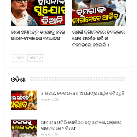
ଶେଖ ହାସିନାଙ୍କ ଭାଷଣକୁ ନେଇ
ରଣଜୀ କ୍ରିକେଟରେ ଚମତ୍କାର
ଭାରତ-ବାଂଲାଦେଶ ଟଣାଓଟରା
ଖେଳ ପଦର୍ଶନ କରି ନା
କମେଇଲେ ଖେଳାଳି ।
PREV
NEXT
ଓଡିଶା
୫ ଉପାୟ ବଦଳାଇଦେବ ଆପଣଙ୍କ ଆର୍ଥିକ ପରିସ୍ଥିତି
Aug 6, 2026
ଆର୍.ଉଦୟଗିରି ପୋଲିସର ବଡ଼ ସଫଳତା, ଗଞ୍ଜେଇ
କାରବାରରେ ୨ ଗିରଫ
Aug 6, 2026