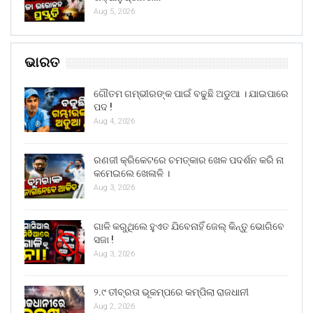
Aug 5, 2026
ଭାରତ
ଗୌତମ ଗମ୍ଭୀରଙ୍କ ପାଇଁ ବଢୁଛି ଅଡୁଆ । ଯାଇପାରେ
ପଦ !
Aug 4, 2026
ରଣଜୀ କ୍ରିକେଟରେ ଚମତ୍କାର ଖେଳ ପଦର୍ଶନ କରି ନା
କମେଇଲେ ଖେଳାଳି ।
Aug 3, 2026
ଗାଳି କରୁଥିଲେ ହୁଏତ ଯିବେନାହିଁ ଜେଲ୍ କିନ୍ତୁ ଭୋଗିବେ
ସଜା !
Aug 3, 2026
୨.୯ ତୀବ୍ରତା ଭୂକମ୍ପରେ କମ୍ପିଲା ରାଜଧାନୀ
Aug 2, 2026