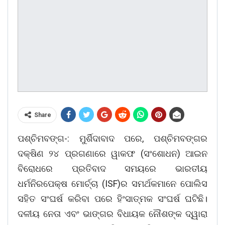
Share
ପଶ୍ଚିମବଙ୍ଗ-: ମୁର୍ଶିଦାବାଦ ପରେ, ପଶ୍ଚିମବଙ୍ଗର
ଦକ୍ଷିଣ ୨୪ ପ୍ରଗଣାରେ ୱାକଫ (ସଂଶୋଧନ) ଆଇନ
ବିରୋଧରେ ପ୍ରତିବାଦ ସମୟରେ ଭାରତୀୟ
ଧର୍ମନିରପେକ୍ଷ ମୋର୍ଚ୍ଚା (ISF)ର ସମର୍ଥକମାନେ ପୋଲିସ
ସହିତ ସଂଘର୍ଷ କରିବା ପରେ ହିଂସାତ୍ମକ ସଂଘର୍ଷ ଘଟିଛି।
ଦଳୀୟ ନେତା ଏବଂ ଭାଙ୍ଗର ବିଧାୟକ ନୌଶଙ୍କ ଦ୍ୱାରା