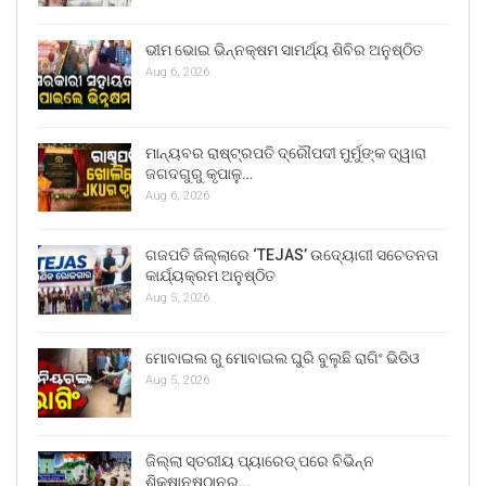
ଭୀମ ଭୋଇ ଭିନ୍ନକ୍ଷମ ସାମର୍ଥ୍ୟ ଶିବିର ଅନୁଷ୍ଠିତ
Aug 6, 2026
ମାନ୍ୟବର ରାଷ୍ଟ୍ରପତି ଦ୍ରୌପଦୀ ମୁର୍ମୁଙ୍କ ଦ୍ୱାରା
ଜଗଦଗୁରୁ କୃପାଳୁ…
Aug 6, 2026
ଗଜପତି ଜିଲ୍ଲାରେ ‘TEJAS’ ଉଦ୍ୟୋଗୀ ସଚେତନତା
କାର୍ଯ୍ୟକ୍ରମ ଅନୁଷ୍ଠିତ
Aug 5, 2026
ମୋବାଇଲ ରୁ ମୋବାଇଲ ଘୁରି ବୁଲୁଛି ରାଗିଂ ଭିଡିଓ
Aug 5, 2026
ଜିଲ୍ଲା ସ୍ତରୀୟ ପ୍ୟାରେଡ୍ ପରେ ବିଭିନ୍ନ
ଶିକ୍ଷାନୁଷ୍ଠାନର…