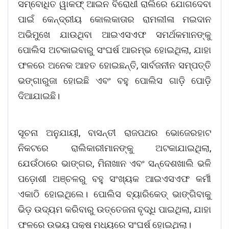
ସମ୍ବୋଧିତ ୱାକଫ୍ ଆଇନ ବିରୋଧୀ ରାଲିରେ ଯୋଗଦେବା
ପାଇଁ କେନ୍ଦ୍ରୀୟ କୋଲକାତାର ରାମଲୀଳା ମଇଦାନ
ଅଭିମୁଖେ ଯାଉଥିବା ଆଇଏସଏଫ ସମର୍ଥକମାନଙ୍କୁ
ପୋଲିସ ଅଟକାଇବାରୁ ସଂଘର୍ଷ ଆରମ୍ଭ ହୋଇଥିଲା, ଯାହା
ଫଳରେ ଅନେକ ଆହତ ହୋଇଛନ୍ତି, ସାର୍ବଜନୀନ ସମ୍ପତ୍ତି
ଭଙ୍ଗାରୁଜା ହୋଇଛି ଏବଂ ବହୁ ପୋଲିସ ଗାଡ଼ି ପୋଡ଼ି
ଦିଆଯାଇଛି।
ସୂଚନା ଅନୁଯାୟୀ, ବାସନ୍ତୀ ରାଜପଥର ଭୋଜେରହାଟ
ନିକଟରେ ରାଲିକାରୀମାନଙ୍କୁ ଅଟକାଯାଇଥିଲା,
ଯେଉଁଠାରେ ଭାଙ୍ଗର, ମିନାଖାନ ଏବଂ ସନ୍ଦେଶଖାଲି ଭଳି
ପଡ଼ୋଶୀ ଅଞ୍ଚଳରୁ ବହୁ ସଂଖ୍ୟକ ଆଇଏସଏଫ କର୍ମୀ
ଏକାଠି ହୋଇଥିଲେ। ପୋଲିସ ବ୍ୟାରିକେଡ୍ ଭାଙ୍ଗିବାକୁ
ଭିଡ଼ ଉଦ୍ୟମ କରିବାରୁ ଉତ୍ତେଜନା ବୃଦ୍ଧି ପାଇଥିଲା, ଯାହା
ଫଳରେ ଉଭୟ ପକ୍ଷ ମଧ୍ୟରେ ସଂଘର୍ଷ ହୋଇଥିଲା।