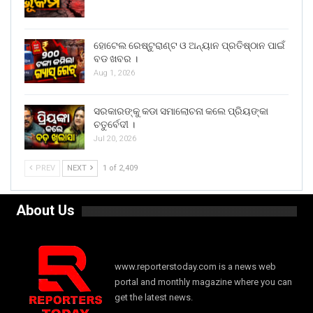
ହୋଟେଲ ରେଷ୍ଟୁରାଣ୍ଟ ଓ ଅନ୍ୟାନ ପ୍ରତିଷ୍ଠାନ ପାଇଁ
ବଡ ଖବର ।
Aug 1, 2026
ସରକାରଙ୍କୁ କଡା ସମାଲୋଚନା କଲେ ପ୍ରିୟଙ୍କା
ଚତୁର୍ବେଦୀ ।
Jul 20, 2026
PREV
NEXT
1 of 2,409
About Us
www.reporterstoday.com is a news web
portal and monthly magazine where you can
get the latest news.