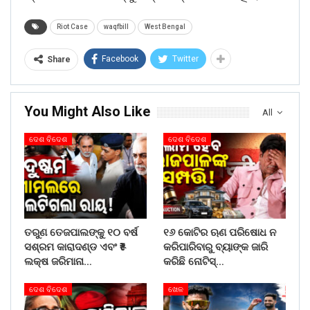
Riot Case
waqfbill
West Bengal
Facebook
Twitter
Share
You Might Also Like
All
ଦେଶ ବିଦେଶ
ଦେଶ ବିଦେଶ
ତରୁଣ ତେଜପାଲଙ୍କୁ ୧୦ ବର୍ଷ
୧୬ କୋଟିର ଋଣ ପରିଷୋଧ ନ
ସଶ୍ରମ କାରାଦଣ୍ଡ ଏବଂ ₹୫
କରିପାରିବାରୁ ବ୍ୟାଙ୍କ ଜାରି
ଲକ୍ଷ ଜରିମାନା…
କରିଛି ନୋଟିସ୍…
ଦେଶ ବିଦେଶ
ଖେଳ