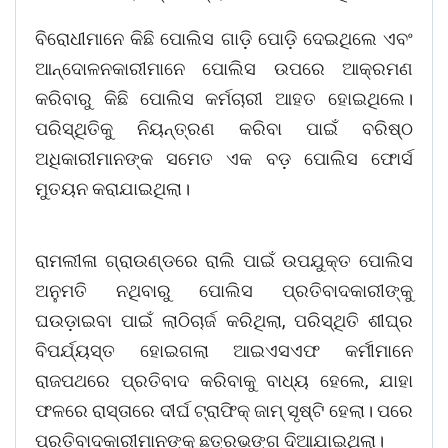
ବିରୋଧୀମାନେ କିଛି ପୋଲିସ ଗାଡ଼ି ପୋଡ଼ି ଦେଇଥିଲେ ଏବଂ
ଆନ୍ଦୋଳନକାରୀମାନେ ପୋଲିସ ଉପରେ ଆକ୍ରମଣ
କରିବାରୁ କିଛି ପୋଲିସ କର୍ମଚାରୀ ଆହତ ହୋଇଥିଲେ।
ପରିସ୍ଥିତିକୁ ନିୟନ୍ତ୍ରଣ କରିବା ପାଇଁ ବରିଷ୍ଠ
ଅଧିକାରୀମାନଙ୍କ ସମେତ ଏକ ବଡ଼ ପୋଲିସ ଫୋର୍ସ
ମୁତୟନ କରାଯାଇଥିଲା।
ରାମଲୀଳା ଗ୍ରାଉଣ୍ଡରେ ରାଲି ପାଇଁ ଉପଯୁକ୍ତ ପୋଲିସ
ଅନୁମତି ନଥିବାରୁ ପୋଲିସ ପ୍ରତିବାଦକାରୀଙ୍କୁ
ଘଉଡ଼ାଇବା ପାଇଁ ଲାଠିଚାର୍ଜ କରିଥିଲା, ପରିସ୍ଥିତି ଶୀଘ୍ର
ବିପର୍ଯ୍ୟସ୍ତ ହୋଇଗଲା ଆଇଏସଏଫ କର୍ମୀମାନେ
ରାଜପଥରେ ପ୍ରତିବାଦ କରିବାକୁ ବାଧ୍ୟ ହେଲେ, ଯାହା
ଫଳରେ ରାସ୍ତାରେ ଦୀର୍ଘ ଟ୍ରାଫିକ୍ ଜାମ୍ ସୃଷ୍ଟି ହେଲା। ପରେ
ପ୍ରତିବାଦକାରୀମାନଙ୍କୁ ଛତ୍ରଭଙ୍ଗ ଦିଆଯାଇଥିଲା।