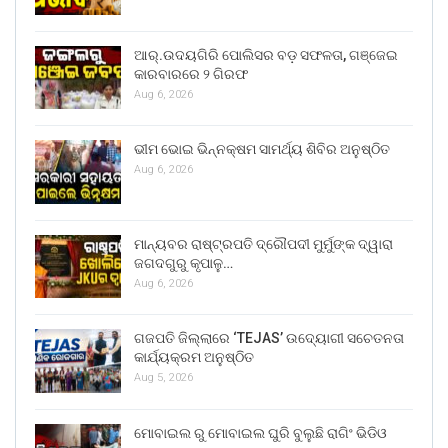
ଆର୍.ଉଦୟଗିରି ପୋଲିସର ବଡ଼ ସଫଳତା, ଗଞ୍ଜେଇ
କାରବାରରେ ୨ ଗିରଫ
Aug 6, 2026
ଭୀମ ଭୋଇ ଭିନ୍ନକ୍ଷମ ସାମର୍ଥ୍ୟ ଶିବିର ଅନୁଷ୍ଠିତ
Aug 6, 2026
ମାନ୍ୟବର ରାଷ୍ଟ୍ରପତି ଦ୍ରୌପଦୀ ମୁର୍ମୁଙ୍କ ଦ୍ୱାରା
ଜଗଦଗୁରୁ କୃପାଳୁ…
Aug 6, 2026
ଗଜପତି ଜିଲ୍ଲାରେ ‘TEJAS’ ଉଦ୍ୟୋଗୀ ସଚେତନତା
କାର୍ଯ୍ୟକ୍ରମ ଅନୁଷ୍ଠିତ
Aug 5, 2026
ମୋବାଇଲ ରୁ ମୋବାଇଲ ଘୁରି ବୁଲୁଛି ରାଗିଂ ଭିଡିଓ