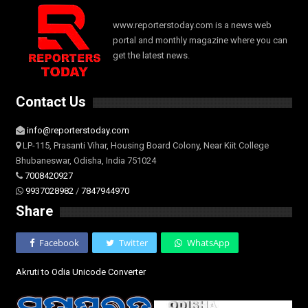
www.reporterstoday.com is a news web
portal and monthly magazine where you can
get the latest news.
Contact Us
info@reporterstoday.com
LP-115, Prasanti Vihar, Housing Board Colony, Near Kiit College
Bhubaneswar, Odisha, India 751024
7008420927
9937028982
/
7847944970
Share
Facebook
Twitter
WhatsApp
Akruti to Odia Unicode Converter