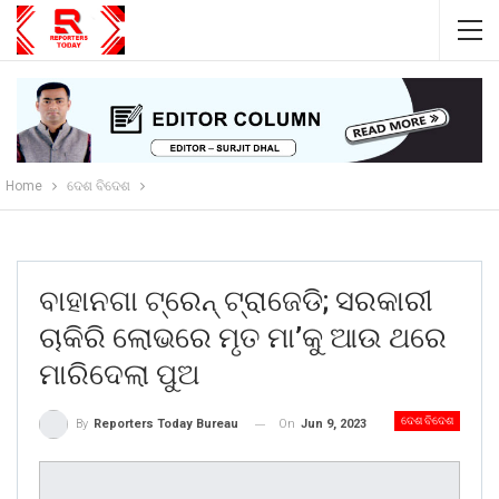
Home
ଦେଶ ବିଦେଶ
ବାହାନଗା ଟ୍ରେନ୍ ଟ୍ରାଜେଡି; ସରକାରୀ
ଚାକିରି ଲୋଭରେ ମୃତ ମା’କୁ ଆଉ ଥରେ
ମାରିଦେଲା ପୁଅ
ଦେଶ ବିଦେଶ
On
Jun 9, 2023
By
Reporters Today Bureau