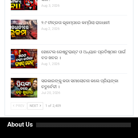
Aug 3, 2026
୨.୯ ତୀବ୍ରତା ଭୂକମ୍ପରେ କମ୍ପିଲା ରାଜଧାନୀ
Aug 2, 2026
ହୋଟେଲ ରେଷ୍ଟୁରାଣ୍ଟ ଓ ଅନ୍ୟାନ ପ୍ରତିଷ୍ଠାନ ପାଇଁ
ବଡ ଖବର ।
Aug 1, 2026
ସରକାରଙ୍କୁ କଡା ସମାଲୋଚନା କଲେ ପ୍ରିୟଙ୍କା
ଚତୁର୍ବେଦୀ ।
Jul 20, 2026
PREV
NEXT
1 of 2,409
About Us