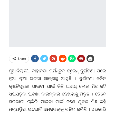
Share
ନୂଆଦିଲ୍ଲୀ: ବାହାନଗା ମର୍ମନ୍ତୁଦ ଟ୍ରେନ୍ ଦୁର୍ଘଟଣା ପରେ
ନୂଆ ନୂଆ ଘଟଣା ସାମ୍ନାକୁ ଆସୁଛି । ଦୁର୍ଘଟଣା ଜନିତ
କ୍ଷତିପୂରଣ ପାଇବା ପାଇଁ କିଛି ଅସାଧୁ ଲୋକ ମିଛ କହି
ଧରାପଡ଼ିବା ଘଟଣା ବାରମ୍ବାର ଦେଖିବାକୁ ମିଳୁଛି । ତେବେ
ସରକାରୀ ଚାକିରି ପାଇବା ପାଇଁ ଜଣେ ଯୁବକ ମିଛ କହି
ଧରାପଡ଼ିବା ଘଟଣାଟି ସମସ୍ତଙ୍କୁ ଚକିତ କରିଛି । ସରକାରି