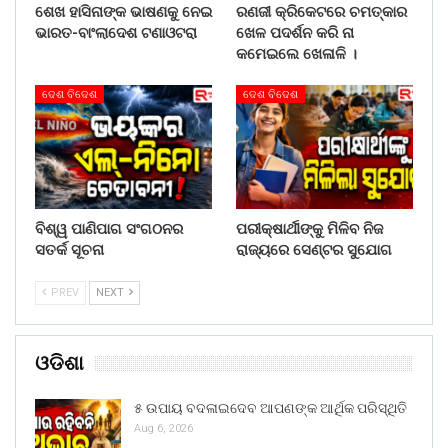
ଶେଖ ହାସିନାଙ୍କ ଭାଷଣକୁ ନେଇ
ରଣଜୀ କ୍ରିକେଟରେ ଚମତ୍କାର
ଭାରତ-ବାଂଲାଦେଶ ଟଣାଓଟରା
ଖେଳ ପଦର୍ଶନ କରି ନା
କମେଇଲେ ଖେଳାଳି ।
ଦେଶ ବିଦେଶ
ଦେଶ ବିଦେଶ
ବିଶ୍ୱ ପାଣିପାଗ ସଂଗଠନର
ପରୀକ୍ଷାର୍ଥୀଙ୍କୁ ମିଳିବ ନିଜ
ସତର୍କ ସୂଚନା
ରାଜ୍ୟରେ ସେଣ୍ଟର ସୁଯୋଗ
PREV
NEXT
ଓଡିଶା
୫ ଉପାୟ ବଦଳାଇଦେବ ଆପଣଙ୍କ ଆର୍ଥିକ ପରିସ୍ଥିତି
Aug 6, 2026