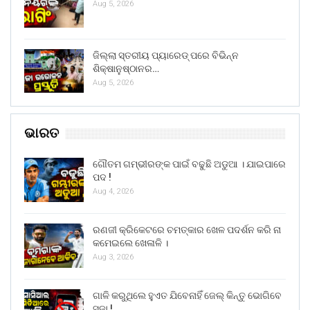
Aug 5, 2026
ଜିଲ୍ଲା ସ୍ତରୀୟ ପ୍ୟାରେଡ୍ ପରେ ବିଭିନ୍ନ
ଶିକ୍ଷାନୁଷ୍ଠାନର…
Aug 5, 2026
ଭାରତ
ଗୌତମ ଗମ୍ଭୀରଙ୍କ ପାଇଁ ବଢୁଛି ଅଡୁଆ । ଯାଇପାରେ
ପଦ !
Aug 4, 2026
ରଣଜୀ କ୍ରିକେଟରେ ଚମତ୍କାର ଖେଳ ପଦର୍ଶନ କରି ନା
କମେଇଲେ ଖେଳାଳି ।
Aug 3, 2026
ଗାଳି କରୁଥିଲେ ହୁଏତ ଯିବେନାହିଁ ଜେଲ୍ କିନ୍ତୁ ଭୋଗିବେ
ସଜା !