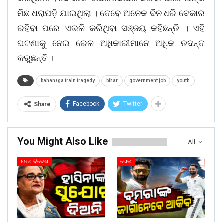
ମିଛ ଧରାପଡ଼ି ଯାଇଥିଲା । ତେବେ ଅନେକ ଦିନ ଧରି ବେକାର
ରହିବା ପରେ ଏଭଳି କରିଥିବା ସଞ୍ଜୟ କହିଛନ୍ତି । ଏହି
ଘଟଣାକୁ ନେଇ ରେଳ ଅଧିକାରୀମାନେ ଅଧିକ ତଦନ୍ତ
କରୁଛନ୍ତି ।
bahanaga train tragedy
bihar
government job
youth
Facebook
Twitter
Share
You Might Also Like
All
ଦେଶ ବିଦେଶ
ଖେଳ