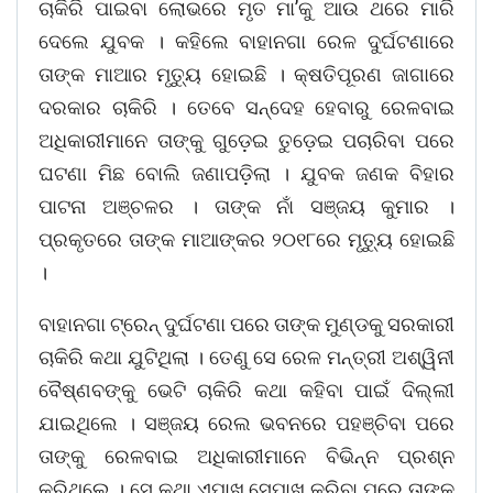
ଚାକିରି ପାଇବା ଲୋଭରେ ମୃତ ମା’କୁ ଆଉ ଥରେ ମାରି
ଦେଲେ ଯୁବକ । କହିଲେ ବାହାନଗା ରେଳ ଦୁର୍ଘଟଣାରେ
ତାଙ୍କ ମାଆର ମୃତ୍ୟୁ ହୋଇଛି । କ୍ଷତିପୂରଣ ଜାଗାରେ
ଦରକାର ଚାକିରି । ତେବେ ସନ୍ଦେହ ହେବାରୁ ରେଳବାଇ
ଅଧିକାରୀମାନେ ତାଙ୍କୁ ଗୁଡ଼େଇ ତୁଡ଼େଇ ପଚାରିବା ପରେ
ଘଟଣା ମିଛ ବୋଲି ଜଣାପଡ଼ିଲା । ଯୁବକ ଜଣକ ବିହାର
ପାଟନା ଅଞ୍ଚଳର । ତାଙ୍କ ନାଁ ସଞ୍ଜୟ କୁମାର ।
ପ୍ରକୃତରେ ତାଙ୍କ ମାଆଙ୍କର ୨୦୧୮ରେ ମୃତ୍ୟୁ ହୋଇଛି
।
ବାହାନଗା ଟ୍ରେନ୍ ଦୁର୍ଘଟଣା ପରେ ତାଙ୍କ ମୁଣ୍ଡକୁ ସରକାରୀ
ଚାକିରି କଥା ଯୁଟିଥିଲା । ତେଣୁ ସେ ରେଳ ମନ୍ତ୍ରୀ ଅଶ୍ୱିନୀ
ବୈଷ୍ଣବଙ୍କୁ ଭେଟି ଚାକିରି କଥା କହିବା ପାଇଁ ଦିଲ୍ଲୀ
ଯାଇଥିଲେ । ସଞ୍ଜୟ ରେଲ ଭବନରେ ପହଞ୍ଚିବା ପରେ
ତାଙ୍କୁ ରେଳବାଇ ଅଧିକାରୀମାନେ ବିଭିନ୍ନ ପ୍ରଶ୍ନ
କରିଥିଲେ । ସେ କଥା ଏପାଖ ସେପାଖ କରିବା ପରେ ତାଙ୍କ