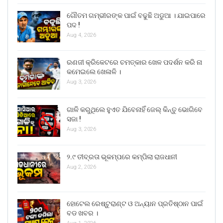
ଗୌତମ ଗମ୍ଭୀରଙ୍କ ପାଇଁ ବଢୁଛି ଅଡୁଆ । ଯାଇପାରେ
ପଦ !
Aug 4, 2026
ରଣଜୀ କ୍ରିକେଟରେ ଚମତ୍କାର ଖେଳ ପଦର୍ଶନ କରି ନା
କମେଇଲେ ଖେଳାଳି ।
Aug 3, 2026
ଗାଳି କରୁଥିଲେ ହୁଏତ ଯିବେନାହିଁ ଜେଲ୍ କିନ୍ତୁ ଭୋଗିବେ
ସଜା !
Aug 3, 2026
୨.୯ ତୀବ୍ରତା ଭୂକମ୍ପରେ କମ୍ପିଲା ରାଜଧାନୀ
Aug 2, 2026
ହୋଟେଲ ରେଷ୍ଟୁରାଣ୍ଟ ଓ ଅନ୍ୟାନ ପ୍ରତିଷ୍ଠାନ ପାଇଁ
ବଡ ଖବର ।