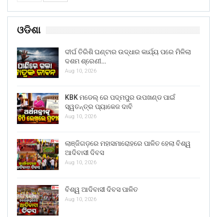
ଓଡିଶା
ଦୀର୍ଘ ତିରିଶି ଘଣ୍ଟାର ଉଦ୍ଧାର କାର୍ଯ୍ୟ ପରେ ମିଳିଲା
ଦଶମ ଶ୍ରେଣୀ…
Aug 10, 2026
KBK ମଡେଲ୍ ରେ ପଦ୍ମପୁର ଉପଖଣ୍ଡ ପାଇଁ
ସ୍ୱତନ୍ତ୍ର ପ୍ୟାକେଜ ଦାବି
Aug 10, 2026
ଲାଞ୍ଜିଗଡ଼ରେ ମହାସମାରୋହରେ ପାଳିତ ହେଲା ବିଶ୍ୱ
ଆଦିବାସୀ ଦିବସ
Aug 10, 2026
ବିଶ୍ୱ ଆଦିବାସୀ ଦିବସ ପାଳିତ
Aug 10, 2026