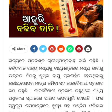
Share
ରାଜ୍ୟରେ ପ୍ରଚଣ୍ଡ ଗ୍ରୀଷ୍ମପ୍ରବାହ ଜାରି ରହିଛି ।
ବର୍ତ୍ତମାନ ରାଜ୍ୟ ମଧ୍ୟକୁ ବାୟୁମଣ୍ଡଳର ମଧ୍ୟ ଭାଗରୁ
ଉତ୍ତର ଦିଗରୁ ଶୁଷ୍କ ବାୟୁ ପ୍ରବାହିତ ହେଉଥିବାରୁ
ଜଳୀୟବାଷ୍ପର ମାତ୍ରା କମିବା ସହ କାଳବୈଶାଖୀ ପ୍ରଭାବ
କମ ରହୁଛି । କାଳବୈଶାଖୀ ପ୍ରଭାବ ରହୁଥିଲେ ମଧ୍ୟ
ଅଧିକାଂଶ ସ୍ଥାନରେ ପାରଦ ଉପରମୁହାଁ ହୋଇଛି । ଫଳ
ସ୍ୱରୂପ ତାପମାତ୍ରାରେ ଵୃଦ୍ଧି ସହ ପଶ୍ଚିମ ଓଡ଼ିଶାର