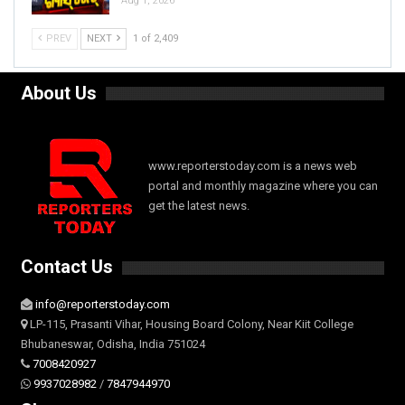
Aug 1, 2026
PREV
NEXT
1 of 2,409
About Us
www.reporterstoday.com is a news web
portal and monthly magazine where you can
get the latest news.
Contact Us
info@reporterstoday.com
LP-115, Prasanti Vihar, Housing Board Colony, Near Kiit College
Bhubaneswar, Odisha, India 751024
7008420927
9937028982
/
7847944970