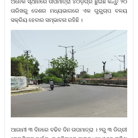
ଅନେକ ସ୍ଥାନରେ ତାପମାତ୍ରା ୪୦ଡ଼ିଗ୍ରି ଛୁଇଁଛି କିନ୍ତୁ ୨୦
ତାରିଖରୁ ଦେଶର ମଧ୍ୟଭାଗରେ ଏକ ଗୁରୁଚାପ ବଳୟ
ସକ୍ରିୟ ହେବାର ସମ୍ଭାବନା ରହିଛି ।
ଆଗାମୀ ୩ ଦିନରେ ବଢିବ ଦିନ ତାପମାତ୍ରା । ୨ରୁ ୩ ଡିଗ୍ରୀ