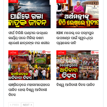
ଓଡିଶା
ଓଡିଶା
ଦୀର୍ଘ ତିରିଶି ଘଣ୍ଟାର ଉଦ୍ଧାର
KBK ମଡେଲ୍ ରେ ପଦ୍ମପୁର
କାର୍ଯ୍ୟ ପରେ ମିଳିଲା ଦଶମ
ଉପଖଣ୍ଡ ପାଇଁ ସ୍ୱତନ୍ତ୍ର
ଶ୍ରେଣୀ ଛାତ୍ରଙ୍କ ମର ଶରୀର
ପ୍ୟାକେଜ ଦାବି
ଓଡିଶା
ଓଡିଶା
ଲାଞ୍ଜିଗଡ଼ରେ ମହାସମାରୋହରେ
ବିଶ୍ୱ ଆଦିବାସୀ ଦିବସ ପାଳିତ
ପାଳିତ ହେଲା ବିଶ୍ୱ ଆଦିବାସୀ
ଦିବସ
PREV
NEXT