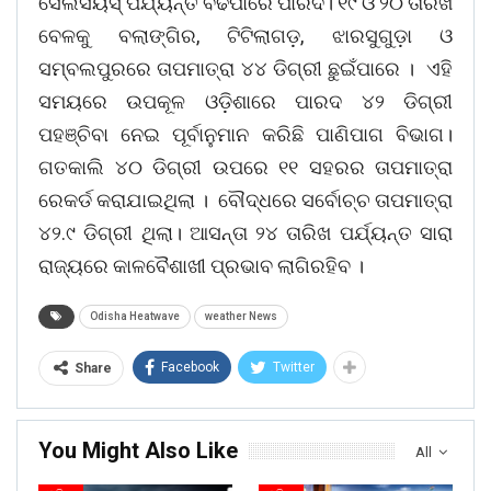
ସେଲସିୟସ୍ ପର୍ଯ୍ୟନ୍ତ ବଢିପାରେ ପାରଦ। ୧୯ ଓ ୨୦ ତାରିଖ
ବେଳକୁ ବଲାଙ୍ଗିର, ଟିଟିଲାଗଡ଼, ଝାରସୁଗୁଡ଼ା ଓ
ସମ୍ବଲପୁରରେ ତାପମାତ୍ରା ୪୪ ଡିଗ୍ରୀ ଛୁଇଁପାରେ । ଏହି
ସମୟରେ ଉପକୂଳ ଓଡ଼ିଶାରେ ପାରଦ ୪୨ ଡିଗ୍ରୀ
ପହଞ୍ଚିବା ନେଇ ପୂର୍ବାନୁମାନ କରିଛି ପାଣିପାଗ ବିଭାଗ।
ଗତକାଲି ୪୦ ଡିଗ୍ରୀ ଉପରେ ୧୧ ସହରର ତାପମାତ୍ରା
ରେକର୍ଡ କରାଯାଇଥିଲା । ବୌଦ୍ଧରେ ସର୍ବୋଚ୍ଚ ତାପମାତ୍ରା
୪୨.୯ ଡିଗ୍ରୀ ଥିଲା। ଆସନ୍ତା ୨୪ ତାରିଖ ପର୍ଯ୍ୟନ୍ତ ସାରା
ରାଜ୍ୟରେ କାଳବୈଶାଖୀ ପ୍ରଭାବ ଲାଗିରହିବ ।
Odisha Heatwave
weather News
Facebook
Twitter
Share
You Might Also Like
All