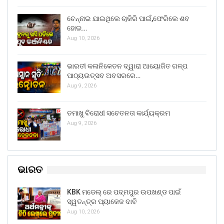
ଚେନ୍ନାଇ ଯାଇଥିଲେ ଚାକିରି ପାଇଁ,ଫେରିଲେ ଶବ
ହୋଇ…
Aug 10, 2026
ଭାରତୀ କଳାନିକେତନ ଦ୍ୱାରା ଆୟୋଜିତ ଗଳ୍ପ
ପାଠ୍ୟଉତ୍ସବ ଅବସରରେ…
Aug 9, 2026
ତମାଖୁ ବିରୋଧୀ ସଚେତନତା କାର୍ଯ୍ୟକ୍ରମ
Aug 9, 2026
ଭାରତ
KBK ମଡେଲ୍ ରେ ପଦ୍ମପୁର ଉପଖଣ୍ଡ ପାଇଁ
ସ୍ୱତନ୍ତ୍ର ପ୍ୟାକେଜ ଦାବି
Aug 10, 2026