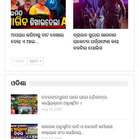
ଅପରାଧ କରିବାକୁ ବାଟ ଦେଖାଇ
ବ୍ରାଉନ ସୁଗାର କାରବାର
ଦେଲା ଏ ଆଇ…
ରାକେଟର ପର୍ଦ୍ଦାଫାଶ କଲା
ବଡବିଲ ପୋଲିସ
PREV
NEXT
ଓଡିଶା
ନବରଙ୍ଗପୁରର ଘରେ ଘରେ ତ୍ରିରଙ୍ଗା
କାର୍ଯ୍ୟକ୍ରମ ଅନୁଷ୍ଠିତ ।
Aug 10, 2026
ନାଲକୋ ଅନୁସୂଚିତ ଜାତି ଓ ଜନଜାତି କର୍ମଚାରୀ
କଲ୍ୟାଣ ସଂଘ କାର୍ଯାଳୟ…
Aug 10, 2026