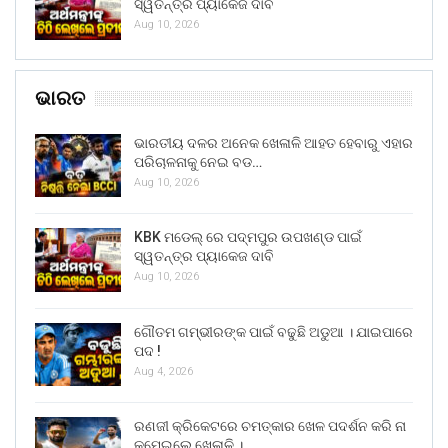
ସ୍ୱତନ୍ତ୍ର ପ୍ୟାକେଜ ଦାବି
Aug 10, 2026
ଭାରତ
ଭାରତୀୟ ଦଳର ଅନେକ ଖେଳାଳି ଆହତ ହେବାରୁ ଏହାର
ପରିଚାଳନାକୁ ନେଇ ବଡ…
Aug 10, 2026
KBK ମଡେଲ୍ ରେ ପଦ୍ମପୁର ଉପଖଣ୍ଡ ପାଇଁ
ସ୍ୱତନ୍ତ୍ର ପ୍ୟାକେଜ ଦାବି
Aug 10, 2026
ଗୌତମ ଗମ୍ଭୀରଙ୍କ ପାଇଁ ବଢୁଛି ଅଡୁଆ । ଯାଇପାରେ
ପଦ !
Aug 4, 2026
ରଣଜୀ କ୍ରିକେଟରେ ଚମତ୍କାର ଖେଳ ପଦର୍ଶନ କରି ନା
କମେଇଲେ ଖେଳାଳି ।