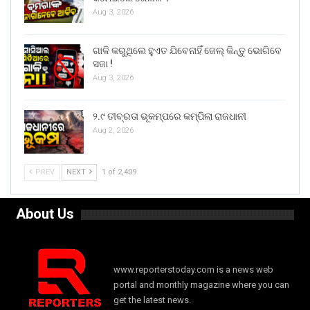
Aug 3, 2026
ଗାଳି କରୁଥିଲେ ହୁଏତ ଯିବେନାହିଁ ଜେଲ୍ କିନ୍ତୁ ଭୋଗିବେ
ସଜା !
Aug 3, 2026
୨.୯ ତୀବ୍ରତା ଭୂକମ୍ପରେ କମ୍ପିଲା ରାଜଧାନୀ
Aug 2, 2026
PREV
NEXT
1 of 2,409
About Us
www.reporterstoday.com is a news web
portal and monthly magazine where you can
get the latest news.