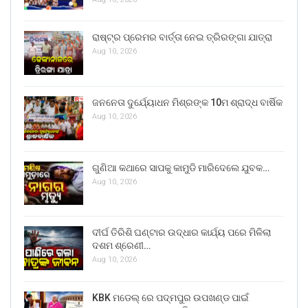
ରାଷ୍ଟ୍ର ପ୍ରେମର ବାର୍ତ୍ତା ନେଇ ତ୍ରିରଙ୍ଗା ଯାତ୍ରା
Aug 10, 2026
ଜନନେତା ଦୁର୍ଯ୍ୟୋଧନ ମିଶ୍ରଙ୍କ 10ମ ଶ୍ରାଦ୍ଧ ବାର୍ଷିକ
Aug 10, 2026
ଗୁଣିଆ କଥାରେ ସାପକୁ କାମୁଡି ମାରିଦେଲେ ଯୁବକ…
Aug 10, 2026
ଦୀର୍ଘ ତିରିଶି ଘଣ୍ଟାର ଉଦ୍ଧାର କାର୍ଯ୍ୟ ପରେ ମିଳିଲା
ଦଶମ ଶ୍ରେଣୀ…
Aug 10, 2026
KBK ମଡେଲ୍ ରେ ପଦ୍ମପୁର ଉପଖଣ୍ଡ ପାଇଁ