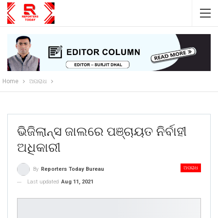
Home
ଅପରାଧ
ଭିଜିଲାନ୍ସ ଜାଲରେ ପଞ୍ଚାୟତ ନିର୍ବାହୀ
ଅଧିକାରୀ
ଅପରାଧ
By
Reporters Today Bureau
Last updated
Aug 11, 2021