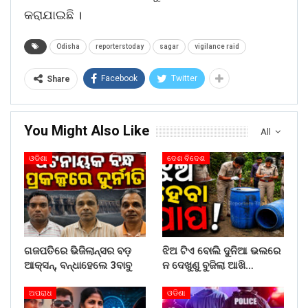
କରାଯାଇଛି ।
Odisha
reporterstoday
sagar
vigilance raid
Facebook
Twitter
Share
You Might Also Like
All
ଓଡିଶା
ଦେଶ ବିଦେଶ
ଗଜପତିରେ ଭିଜିଲାନ୍ସର ବଡ଼
ଝିଅ ଟିଏ ବୋଲି ଦୁନିଆ ଭଲରେ
ଆକ୍ସନ୍, ବନ୍ଧାହେଲେ 3ବାବୁ
ନ ଦେଖୁଣୁ ବୁଜିଲା ଆଖି…
ଅପରାଧ
ଓଡିଶା