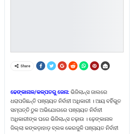
Share
ଢେଙ୍କାନାଳ/କଳ୍ପତରୁ ଜେନା:
ଭିଜିଲାନ୍ସ ଜାଲରେ
ଧରାପଡିଛନ୍ତି ପଞ୍ଚାୟତ ନିର୍ବାହୀ ଅଧିକାରୀ । ଆୟ ବର୍ହିଭୁତ
ସମ୍ପତ୍ତି ଠୁଳ ଅଭିଯୋଗରେ ପଞ୍ଚାୟତ ନିର୍ବାହୀ
ଅଧିକାରୀଙ୍କ ଘରେ ଭିଜିଲାନ୍ସ ଚଢ଼ାଉ । ଢ଼େଙ୍କାନାଳ
ଜିଲ୍ଲା କଙ୍କଡ଼ାହାଡ଼ ବ୍ଲକ କେରଜୁଳି ପଞ୍ଚାୟତ ନିର୍ବାହୀ