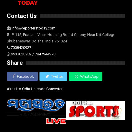
Contact Us
info@reporterstoday.com
LP-115, Prasanti Vihar, Housing Board Colony, Near Kiit College
Bhubaneswar, Odisha, India 751024
7008420927
9937028982
/
7847944970
Share
Facebook
Twitter
WhatsApp
Akruti to Odia Unicode Converter