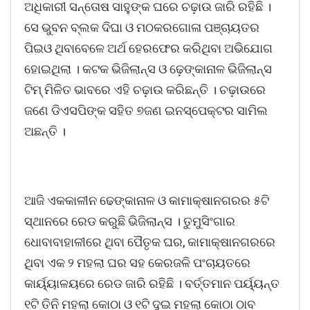
ଅଧିକାରୀ ସନ୍ତୋଷ ସାହୁଙ୍କ ଘରେ ଚଢ଼ାଉ ଜାରି ରହିଛି ।
ସେ ଭୁବନ ବ୍ଲକ ଦିଘା ଓ ମଠକରଗୋଳା ପଞ୍ଚାୟତର
ପିଇଓ ଥିବାବେଳେ ଅର୍ଥ ହେରଫେର କରିଥିବା ଅଭିଯୋଗ
ହୋଇଥିଲା । କଟକ ଭିଜିଲାନ୍ସ ଓ ଢ଼େଙ୍କାନାଳ ଭିଜିଲାନ୍ସ
ଟିମ୍ ମିଳିତ ଭାବରେ ଏହି ଚଢ଼ାଉ କରିଛନ୍ତି । ଚଢ଼ାଉରେ
ଜଣେ ଡିଏସପିଙ୍କ ସହିତ ୭ଜଣ ଇନସ୍ପେକ୍ଟର ସାମିଲ
ଅଛନ୍ତି ।
ଆଜି ଏକକାଳୀନ ଢେଙ୍କାନାଳ ଓ କାମାକ୍ଷାନଗରର ୫ଟି
ସ୍ଥାନରେ ରେଡ କରୁଛି ଭିଜିଲାନ୍ସ । ତୁମୁସିଂଗାର
ଧୋବାବାହାଳୀରେ ଥିବା ପୈତୃକ ଘର, କାମାକ୍ଷାନଗରରେ
ଥିବା ଏକ ୨ ମହଲା ଘର ସହ କେରଜଳି ପଂଚାୟତରେ
କାର୍ୟ୍ୟାଳୟରେ ରେଡ ଜାରି ରହିଛି । ବର୍ତ୍ତମାନ ପର୍ୟ୍ୟନ୍ତ
୧ଟି ତିନି ମହଲା କୋଠା ଓ ୧ଟି ଦୁଇ ମହଲା କୋଠା ଠାବ