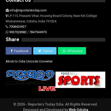
Contact Us
info@reporterstoday.com
LP-115, Prasanti Vihar, Housing Board Colony, Near Kiit College
Bhubaneswar, Odisha, India 751024
7008420927
9937028982
/
7847944970
Share
Facebook
Twitter
WhatsApp
Akruti to Odia Unicode Converter
© 2026 - Reporters Today Odia. All Rights Reserved.
Designed and Developed by
Web Odisha