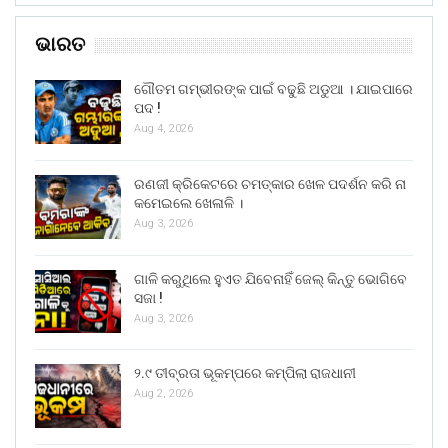
ଭାରତ
ଗୌତମ ଗମ୍ଭୀରଙ୍କ ପାଇଁ ବଢୁଛି ଅଡୁଆ । ଯାଇପାରେ
ପଦ !
Aug 4, 2026
ରଣଜୀ କ୍ରିକେଟରେ ଚମତ୍କାର ଖେଳ ପଦର୍ଶନ କରି ନା
କମେଇଲେ ଖେଳାଳି ।
Aug 3, 2026
ଗାଳି କରୁଥିଲେ ହୁଏତ ଯିବେନାହିଁ ଜେଲ୍ କିନ୍ତୁ ଭୋଗିବେ
ସଜା !
Aug 3, 2026
୨.୯ ତୀବ୍ରତା ଭୂକମ୍ପରେ କମ୍ପିଲା ରାଜଧାନୀ
Aug 2, 2026