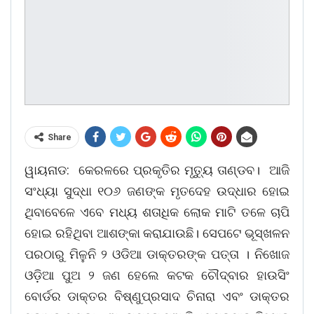
Share
ୱାୟନାଡ: କେରଳରେ ପ୍ରକୃତିର ମୃତ୍ୟୁ ତାଣ୍ଡବ। ଆଜି
ସଂଧ୍ୟା ସୁଦ୍ଧା ୧୦୬ ଜଣଙ୍କ ମୃତଦେହ ଉଦ୍ଧାର ହୋଇ
ଥିବାବେଳେ ଏବେ ମଧ୍ୟ ଶତାଧିକ ଲୋକ ମାଟି ତଳେ ଚାପି
ହୋଇ ରହିଥିବା ଆଶଙ୍କା କରାଯାଉଛି। ସେପଟେ ଭୂସ୍ଖଳନ
ପରଠାରୁ ମିଳୁନି ୨ ଓଡିଆ ଡାକ୍ତରଙ୍କ ପତ୍ତା । ନିଖୋଜ
ଓଡ଼ିଆ ପୁଅ ୨ ଜଣ ହେଲେ କଟକ ଚୌଦ୍ବାର ହାଉସିଂ
ବୋର୍ଡର ଡାକ୍ତର ବିଷ୍ଣୁପ୍ରସାଦ ଚିନାରା ଏବଂ ଡାକ୍ତର