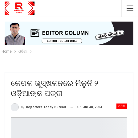
Home
ଓଡିଶା
କେରଳ ଭୂସ୍ଖଳନରେ ମିଳୁନି ୨
ଓଡ଼ିଆଙ୍କ ପତ୍ତା
ଓଡିଶା
On
Jul 30, 2024
By
Reporters Today Bureau