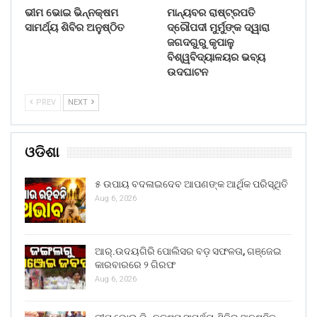
ଭୀମ ଭୋଇ ଭିନ୍ନକ୍ଷମ
ମାନ୍ୟବର ରାଷ୍ଟ୍ରପତି
ସାମର୍ଥ୍ୟ ଶିବିର ଅନୁଷ୍ଠିତ
ଦ୍ରୌପଦୀ ମୁର୍ମୁଙ୍କ ଦ୍ୱାରା
ଜଗଦଗୁରୁ କୃପାଳୁ
ବିଶ୍ୱବିଦ୍ୟାଳୟର ଭବ୍ୟ
ଉଦଘାଟନ
PREV
NEXT
ଓଡିଶା
୫ ଉପାୟ ବଦଳାଇଦେବ ଆପଣଙ୍କ ଆର୍ଥିକ ପରିସ୍ଥିତି
Aug 6, 2026
ଆର୍.ଉଦୟଗିରି ପୋଲିସର ବଡ଼ ସଫଳତା, ଗଞ୍ଜେଇ
କାରବାରରେ ୨ ଗିରଫ
Aug 6, 2026