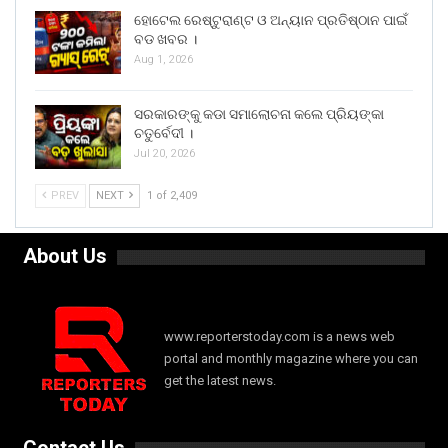
ହୋଟେଲ ରେଷ୍ଟୁରାଣ୍ଟ ଓ ଅନ୍ୟାନ ପ୍ରତିଷ୍ଠାନ ପାଇଁ
ବଡ ଖବର ।
Aug 1, 2026
ସରକାରଙ୍କୁ କଡା ସମାଲୋଚନା କଲେ ପ୍ରିୟଙ୍କା
ଚତୁର୍ବେଦୀ ।
Jul 20, 2026
PREV
NEXT
1 of 2,409
About Us
www.reporterstoday.com is a news web
portal and monthly magazine where you can
get the latest news.