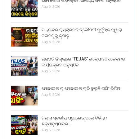
ଭୀମ ଭୋଇ ଭିନ୍ନକ୍ଷମ ସାମର୍ଥ୍ୟ ଶିବିର ଅନୁଷ୍ଠିତ
Aug 6, 2026
ମାନ୍ୟବର ରାଷ୍ଟ୍ରପତି ଦ୍ରୌପଦୀ ମୁର୍ମୁଙ୍କ ଦ୍ୱାରା
ଜଗଦଗୁରୁ କୃପାଳୁ…
Aug 6, 2026
ଗଜପତି ଜିଲ୍ଲାରେ ‘TEJAS’ ଉଦ୍ୟୋଗୀ ସଚେତନତା
କାର୍ଯ୍ୟକ୍ରମ ଅନୁଷ୍ଠିତ
Aug 5, 2026
ମୋବାଇଲ ରୁ ମୋବାଇଲ ଘୁରି ବୁଲୁଛି ରାଗିଂ ଭିଡିଓ
Aug 5, 2026
ଜିଲ୍ଲା ସ୍ତରୀୟ ପ୍ୟାରେଡ୍ ପରେ ବିଭିନ୍ନ
ଶିକ୍ଷାନୁଷ୍ଠାନର…
Aug 5, 2026