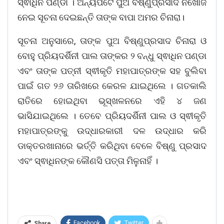
ସ୍ଵାଧିନ ପଣ୍ଡା । ଅନ୍ୟପଟେ ପୁଅ ବିଷ୍ଣୁପ୍ରସାଦ ନିଖୋଜ
ନେଇ ସୂଚନା ଦେଇଛନ୍ତି ତାଙ୍କ ବାପା ଅମର ଚିନାରା।
ସୂଚନା ଅନୁସାରେ, ତାଙ୍କ ପୁଅ ବିଷ୍ଣୁପ୍ରସାଦ ଚିନାରା ଓ
ବୋହୁ ପ୍ରିୟଦର୍ଶିନୀ ପାଲ ତାଙ୍କର ୨ ବନ୍ଧୁ ସ୍ଵାଧିନ ପଣ୍ଡା
ଏବଂ ତାଙ୍କ ପତ୍ନୀ ସ୍ଵୀକୃତି ମହାପାତ୍ରଙ୍କ ସହ ବୁଲିବା
ପାଇଁ ଗତ ୨୬ ତାରିଖରେ କେରଳ ଯାଇଥିଲେ । ଗତକାଲି
ରାତିରେ ହୋଇଥିବା ଭୂସ୍ଖଳନରେ ଏହି ୪ ଜଣ
ଭାସିଯାଇଥିଲେ । ତେବେ ପ୍ରିୟଦର୍ଶିନୀ ପାଲ ଓ ସ୍ଵୀକୃତି
ମହାପାତ୍ରଙ୍କୁ ଉଦ୍ଧାରକାରୀ ଦଳ ଉଦ୍ଧାର କରି
ଡାକ୍ତରଖାନାରେ ଭର୍ତ୍ତି କରିଥିବା ବେଳେ ବିଷ୍ଣୁ ପ୍ରସାଦ
ଏବଂ ସ୍ଵାଧିନଙ୍କ କୌଣସି ପତ୍ତା ମିଳୁନାହିଁ ।
Facebook
Twitter
Share