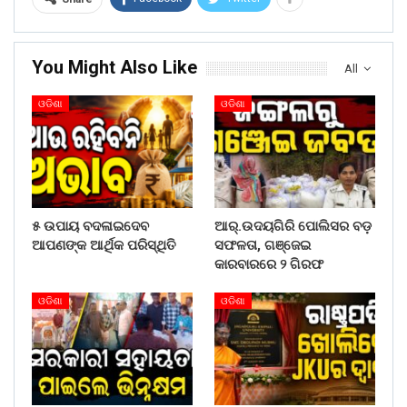
You Might Also Like
All
ଓଡିଶା
ଓଡିଶା
୫ ଉପାୟ ବଦଳାଇଦେବ
ଆର୍.ଉଦୟଗିରି ପୋଲିସର ବଡ଼
ଆପଣଙ୍କ ଆର୍ଥିକ ପରିସ୍ଥିତି
ସଫଳତା, ଗଞ୍ଜେଇ
କାରବାରରେ ୨ ଗିରଫ
ଓଡିଶା
ଓଡିଶା