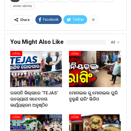
winter odisha
Facebook
Twitter
Share
You Might Also Like
All
ଓଡିଶା
ଓଡିଶା
ଗଜପତି ଜିଲ୍ଲାରେ ‘TEJAS’
ମୋବାଇଲ ରୁ ମୋବାଇଲ ଘୁରି
ଉଦ୍ୟୋଗୀ ସଚେତନତା
ବୁଲୁଛି ରାଗିଂ ଭିଡିଓ
କାର୍ଯ୍ୟକ୍ରମ ଅନୁଷ୍ଠିତ
ଓଡିଶା
ଓଡିଶା