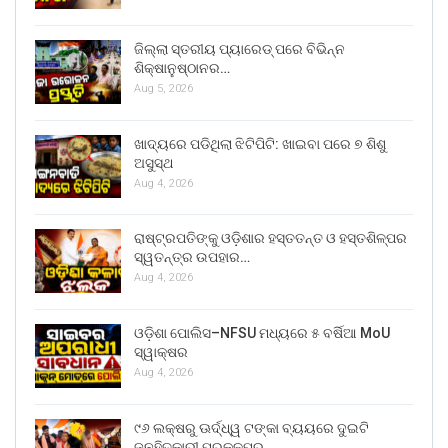
ଜିଲ୍ଲା ସ୍ତରୀୟ ପ୍ୟାରେଡ୍ ପରେ ବିଭିନ୍ନ
ଶିକ୍ଷାନୁଷ୍ଠାନର…
Aug 5, 2026
ଖାଦ୍ୟରେ ପଡିଥିଲା ଝିଟିପିଟି: ଖାଇବା ପରେ ୭ ଶିଶୁ
ଅସୁସ୍ଥ
Aug 4, 2026
ରାଷ୍ଟ୍ରପତିଙ୍କୁ ଓଡ଼ିଶାର ହସ୍ତତନ୍ତ ଓ ହସ୍ତଶିଳ୍ପର
ସ୍ୱତନ୍ତ୍ର ଉପହାର…
Aug 4, 2026
ଓଡ଼ିଶା ପୋଲିସ–NFSU ମଧ୍ୟରେ ୫ ବର୍ଷିଆ MoU
ସ୍ୱାକ୍ଷର
Aug 4, 2026
୯୬ ଲକ୍ଷରୁ ଊର୍ଦ୍ଧ୍ୱ ଟଙ୍କା ବ୍ୟୟରେ ଦୁଇଟି
ଜନହିତକାରୀ ପ୍ରକଳ୍ପର…