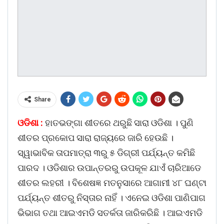
Share
ଓଡିଶା :
ହାତଭଙ୍ଗା ଶୀତରେ ଥରୁଛି ସାରା ଓଡିଶା । ପୁଣି
ଶୀତର ପ୍ରକୋପ ସାରା ରାଜ୍ୟରେ ଜାରି ହେଉଛି ।
ସ୍ୱାଭାବିକ ତାପମାତ୍ରା ୩ରୁ ୫ ଡିଗ୍ରୀ ପର୍ଯ୍ୟନ୍ତ କମିଛି
ପାରଦ । ଓଡିଶାର ଉପାନ୍ତରରୁ ଉପକୂଳ ଯାଏଁ ଚାରିଆଡେ
ଶୀତର ଲହରୀ । ବିଶେଷଜ୍ଞ ମତନୁସାରେ ଆଗାମୀ ୪୮ ଘଣ୍ଟା
ପର୍ଯ୍ୟନ୍ତ ଶୀତରୁ ନିସ୍ତାର ନାହିଁ । ଏନେଇ ଓଡିଶା ପାଣିପାଗ
ଭିଭାଗ ତଥା ଆଇଏମଡି ସତର୍କତା ଜାରିକରିଛି । ଆଇଏମଡି