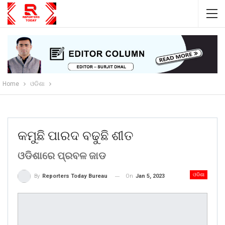
Home
ଓଡିଶା
କମୁଛି ପାରଦ ବଢୁଛି ଶୀତ
ଓଡିଶାରେ ପ୍ରବଳ ଜାଡ
ଓଡିଶା
On
Jan 5, 2023
By
Reporters Today Bureau