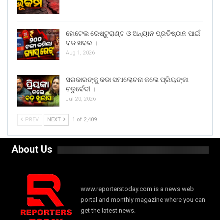
ହୋଟେଲ ରେଷ୍ଟୁରାଣ୍ଟ ଓ ଅନ୍ୟାନ ପ୍ରତିଷ୍ଠାନ ପାଇଁ
ବଡ ଖବର ।
Aug 1, 2026
ସରକାରଙ୍କୁ କଡା ସମାଲୋଚନା କଲେ ପ୍ରିୟଙ୍କା
ଚତୁର୍ବେଦୀ ।
Jul 20, 2026
PREV
NEXT
1 of 2,409
About Us
www.reporterstoday.com is a news web
portal and monthly magazine where you can
get the latest news.