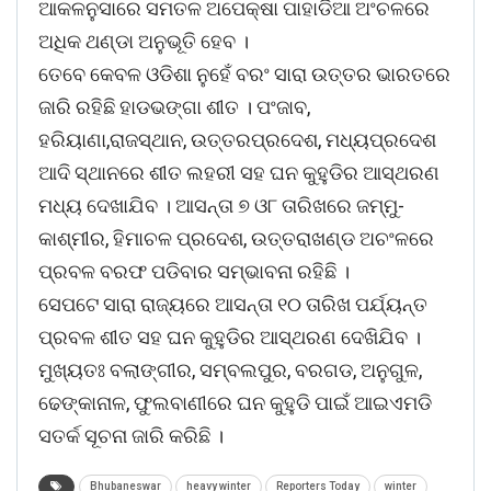
ଆକଳନୁସାରେ ସମତଳ ଅପେକ୍ଷା ପାହାଡିଆ ଅଂଚଳରେ
ଅଧିକ ଥଣ୍ଡା ଅନୁଭୂତି ହେବ ।
ତେବେ କେବଳ ଓଡିଶା ନୁହେଁ ବରଂ ସାରା ଉତ୍ତର ଭାରତରେ
ଜାରି ରହିଛି ହାଡଭଙ୍ଗା ଶୀତ । ପଂଜାବ,
ହରିୟାଣା,ରାଜସ୍ଥାନ, ଉତ୍ତରପ୍ରଦେଶ, ମଧ୍ୟପ୍ରଦେଶ
ଆଦି ସ୍ଥାନରେ ଶୀତ ଲହରୀ ସହ ଘନ କୁହୁଡିର ଆସ୍ଥରଣ
ମଧ୍ୟ ଦେଖାଯିବ । ଆସନ୍ତା ୭ ଓ୮ ତାରିଖରେ ଜମ୍ମୁ-
କାଶ୍ମୀର, ହିମାଚଳ ପ୍ରଦେଶ, ଉତ୍ତରାଖଣ୍ଡ ଅଚଂଳରେ
ପ୍ରବଳ ବରଫ ପଡିବାର ସମ୍ଭାବନା ରହିଛି ।
ସେପଟେ ସାରା ରାଜ୍ୟରେ ଆସନ୍ତା ୧୦ ତାରିଖ ପର୍ଯ୍ୟନ୍ତ
ପ୍ରବଳ ଶୀତ ସହ ଘନ କୁହୁଡିର ଆସ୍ଥରଣ ଦେଖିଯିବ ।
ମୁଖ୍ୟତଃ ବଲାଙ୍ଗୀର, ସମ୍ବଲପୁର, ବରଗଡ, ଅନୁଗୁଳ,
ଢେଙ୍କାନାଳ, ଫୁଲବାଣୀରେ ଘନ କୁହୁଡି ପାଇଁ ଆଇଏମଡି
ସତର୍କ ସୂଚନା ଜାରି କରିଛି ।
Bhubaneswar
heavy winter
Reporters Today
winter