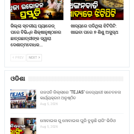
ଜିଲ୍ଲା ସ୍ତରୀୟ ପ୍ୟାରେଡ୍
ଖାଦ୍ୟରେ ପଡିଥିଲା ଝିଟିପିଟି:
ପରେ ବିଭିନ୍ନ ଶିକ୍ଷାନୁଷ୍ଠାନର
ଖାଇବା ପରେ ୭ ଶିଶୁ ଅସୁସ୍ଥ
ଛାତ୍ରଛାତ୍ରୀଙ୍କ ଦ୍ୱାରା
ଦେଶାତ୍ମବୋଧକ…
PREV
NEXT
ଓଡିଶା
ଗଜପତି ଜିଲ୍ଲାରେ ‘TEJAS’ ଉଦ୍ୟୋଗୀ ସଚେତନତା
କାର୍ଯ୍ୟକ୍ରମ ଅନୁଷ୍ଠିତ
Aug 5, 2026
ମୋବାଇଲ ରୁ ମୋବାଇଲ ଘୁରି ବୁଲୁଛି ରାଗିଂ ଭିଡିଓ
Aug 5, 2026