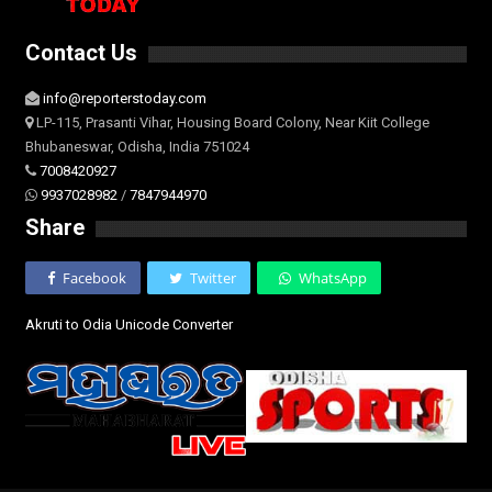
Contact Us
info@reporterstoday.com
LP-115, Prasanti Vihar, Housing Board Colony, Near Kiit College
Bhubaneswar, Odisha, India 751024
7008420927
9937028982
/
7847944970
Share
Facebook
Twitter
WhatsApp
Akruti to Odia Unicode Converter