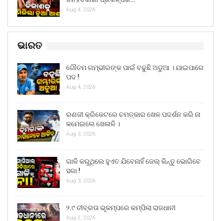
Aug 4, 2026
ଭାରତ
ଗୌତମ ଗମ୍ଭୀରଙ୍କ ପାଇଁ ବଢୁଛି ଅଡୁଆ । ଯାଇପାରେ
ପଦ !
Aug 4, 2026
ରଣଜୀ କ୍ରିକେଟରେ ଚମତ୍କାର ଖେଳ ପଦର୍ଶନ କରି ନା
କମେଇଲେ ଖେଳାଳି ।
Aug 3, 2026
ଗାଳି କରୁଥିଲେ ହୁଏତ ଯିବେନାହିଁ ଜେଲ୍ କିନ୍ତୁ ଭୋଗିବେ
ସଜା !
Aug 3, 2026
୨.୯ ତୀବ୍ରତା ଭୂକମ୍ପରେ କମ୍ପିଲା ରାଜଧାନୀ
Aug 2, 2026