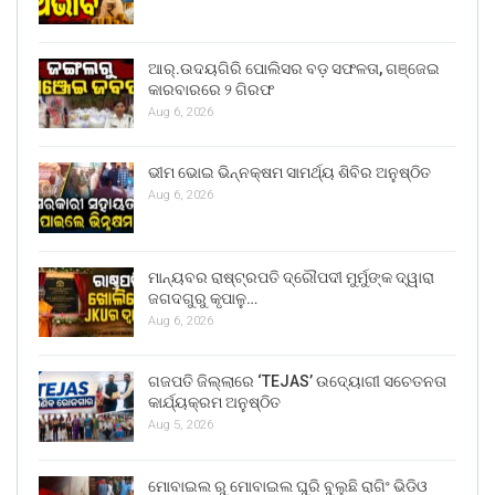
ଆର୍.ଉଦୟଗିରି ପୋଲିସର ବଡ଼ ସଫଳତା, ଗଞ୍ଜେଇ
କାରବାରରେ ୨ ଗିରଫ
Aug 6, 2026
ଭୀମ ଭୋଇ ଭିନ୍ନକ୍ଷମ ସାମର୍ଥ୍ୟ ଶିବିର ଅନୁଷ୍ଠିତ
Aug 6, 2026
ମାନ୍ୟବର ରାଷ୍ଟ୍ରପତି ଦ୍ରୌପଦୀ ମୁର୍ମୁଙ୍କ ଦ୍ୱାରା
ଜଗଦଗୁରୁ କୃପାଳୁ…
Aug 6, 2026
ଗଜପତି ଜିଲ୍ଲାରେ ‘TEJAS’ ଉଦ୍ୟୋଗୀ ସଚେତନତା
କାର୍ଯ୍ୟକ୍ରମ ଅନୁଷ୍ଠିତ
Aug 5, 2026
ମୋବାଇଲ ରୁ ମୋବାଇଲ ଘୁରି ବୁଲୁଛି ରାଗିଂ ଭିଡିଓ