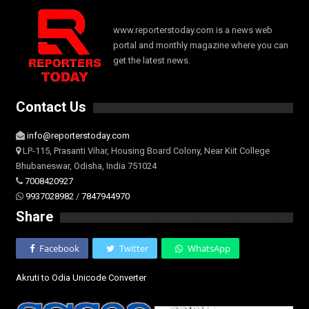
www.reporterstoday.com is a news web
portal and monthly magazine where you can
get the latest news.
Contact Us
info@reporterstoday.com
LP-115, Prasanti Vihar, Housing Board Colony, Near Kiit College
Bhubaneswar, Odisha, India 751024
7008420927
9937028982
/
7847944970
Share
Facebook
Twitter
WhatsApp
Akruti to Odia Unicode Converter