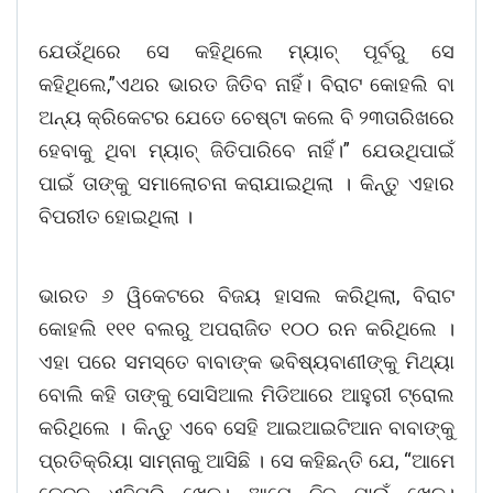
ଯେଉଁଥିରେ ସେ କହିଥିଲେ ମ୍ୟାଚ୍ ପୂର୍ବରୁ ସେ
କହିଥିଲେ,”ଏଥର ଭାରତ ଜିତିବ ନାହିଁ। ବିରାଟ କୋହଲି ବା
ଅନ୍ୟ କ୍ରିକେଟର ଯେତେ‌ ଚେଷ୍ଟା କଲେ ବି ୨୩ତାରିଖରେ
ହେବାକୁ ଥିବା ମ୍ୟାଚ୍ ଜିତିପାରିବେ ନାହିଁ।” ଯେଉଥିପାଇଁ
ପାଇଁ ତାଙ୍କୁ ସମାଲୋଚନା କରାଯାଇଥିଲା । କିନ୍ତୁ ଏହାର
ବିପରୀତ ହୋଇଥିଲା ।
ଭାରତ ୬ ୱିକେଟରେ ବିଜୟ ହାସଲ କରିଥିଲା, ବିରାଟ
କୋହଲି ୧୧୧ ବଲରୁ ଅପରାଜିତ ୧୦୦ ରନ କରିଥିଲେ ।
ଏହା ପରେ ସମସ୍ତେ ବାବାଙ୍କ ଭବିଷ୍ୟବାଣୀଙ୍କୁ ମିଥ୍ୟା
ବୋଲି କହି ତାଙ୍କୁ ସୋସିଆଲ ମିଡିଆରେ ଆହୁରୀ ଟ୍ରୋଲ
କରିଥିଲେ । କିନ୍ତୁ ଏବେ ସେହି ଆଇଆଇଟିଆନ ବାବାଙ୍କୁ
ପ୍ରତିକ୍ରିୟା ସାମ୍ନାକୁ ଆସିଛି । ସେ କହିଛନ୍ତି ଯେ, “ଆମେ