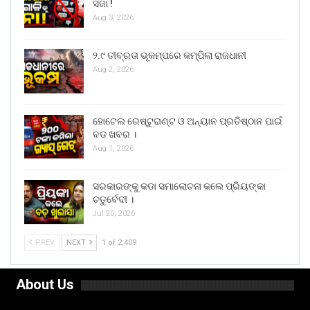
ସଜା !
Aug 3, 2026
୨.୯ ତୀବ୍ରତା ଭୂକମ୍ପରେ କମ୍ପିଲା ରାଜଧାନୀ
Aug 2, 2026
ହୋଟେଲ ରେଷ୍ଟୁରାଣ୍ଟ ଓ ଅନ୍ୟାନ ପ୍ରତିଷ୍ଠାନ ପାଇଁ
ବଡ ଖବର ।
Aug 1, 2026
ସରକାରଙ୍କୁ କଡା ସମାଲୋଚନା କଲେ ପ୍ରିୟଙ୍କା
ଚତୁର୍ବେଦୀ ।
Jul 20, 2026
PREV
NEXT
1 of 2,409
About Us