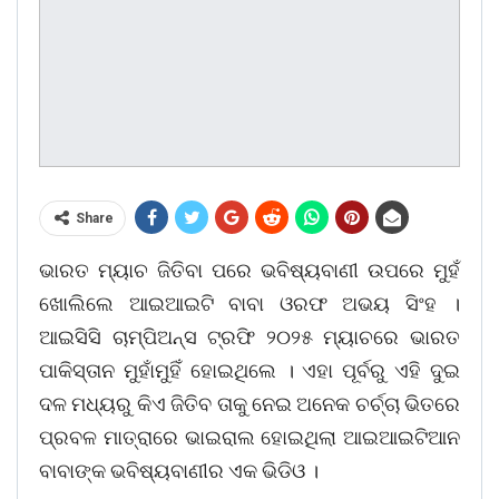
Share
ଭାରତ ମ୍ୟାଚ ଜିତିବା ପରେ ଭବିଷ୍ୟବାଣୀ ଉପରେ ମୁହଁ
ଖୋଲିଲେ ଆଇଆଇଟି ବାବା ଓରଫ ଅଭୟ ସିଂହ ।
ଆଇସିସି ଚାମ୍ପିଅନ୍ସ ଟ୍ରଫି ୨୦୨୫ ମ୍ୟାଚରେ ଭାରତ
ପାକିସ୍ତାନ ମୁହାଁମୁହିଁ ହୋଇଥିଲେ । ଏହା ପୂର୍ବରୁ ଏହି ଦୁଇ
ଦଳ ମଧ୍ୟରୁ କିଏ ଜିତିବ ତାକୁ ନେଇ ଅନେକ ଚର୍ଚ୍ଚା ଭିତରେ
ପ୍ରବଳ ମାତ୍ରାରେ ଭାଇରାଲ ହୋଇଥିଲା ଆଇଆଇଟିଆନ
ବାବାଙ୍କ ଭବିଷ୍ୟବାଣୀର ଏକ ଭିଡିଓ ।