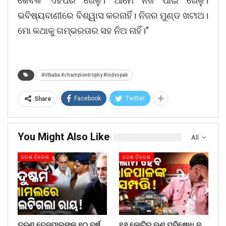
କେବଳ ଏହିପରି ଖେଳୁ। ଆମେ ନିଜ ପାଇଁ ଖେଳୁ।
ଭବିଷ୍ୟବାଣୀରେ ବିଶ୍ୱାସ କରନାହିଁ। ନିଜର ମୁଣ୍ଡ ଖଟାଅ।
ମୋ କଥାକୁ ଗମ୍ଭରତାର ସହ ନିଅ ନାହିଁ।”
#iitbaba #championtrophy #indvspak
Facebook
Twitter
Share
You Might Also Like
All
ଦେଶ ବିଦେଶ
ଦେଶ ବିଦେଶ
ତରୁଣ ତେଜପାଲଙ୍କୁ ୧୦ ବର୍ଷ
୧୬ କୋଟିର ଋଣ ପରିଷୋଧ ନ