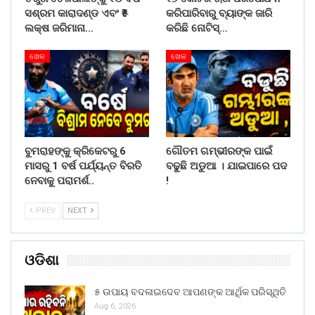
ସଶ୍ରମ କାରାଦଣ୍ଡ ଏବଂ ₹୫
କରିପାରିବାରୁ ବ୍ୟାଙ୍କ ଜାରି
ଲକ୍ଷ ଜରିମାନା…
କରିଛି ନୋଟିସ୍…
ଖେଳ
ଖେଳ
ବୁମରାହଙ୍କୁ କ୍ରିକେଟରୁ 6
ଗୌତମ ଗମ୍ଭୀରଙ୍କ ପାଇଁ
ମାସରୁ 1 ବର୍ଷ ପର୍ଯ୍ୟନ୍ତ ବିରତି
ବଢୁଛି ଅଡୁଆ । ଯାଇପାରେ ପଦ
ନେବାକୁ ପରାମର୍ଶ..
!
PREV
NEXT
ଓଡିଶା
୫ ଉପାୟ ବଦଳାଇଦେବ ଆପଣଙ୍କ ଆର୍ଥିକ ପରିସ୍ଥିତି
Aug 6, 2026