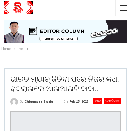
Home
ଖେଳ
ଭାରତ ମ୍ୟାଚ୍ ଜିତିବା ପରେ ନିଜର କଥା
ବଦଲାଇଲେ ଆଇଆଇଟି ବାବା..
ଖେଳ
ଦେଶ ବିଦେଶ
On
Feb 25, 2025
By
Chinmayee Swain