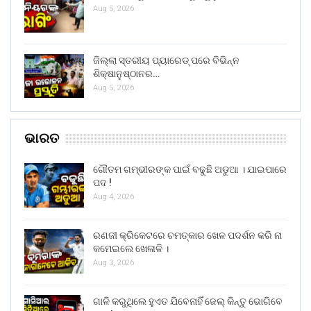
Aug 5, 2026
ଜିଲ୍ଲା ସ୍ତରୀୟ ପ୍ୟାରେଡ୍ ପରେ ବିଭିନ୍ନ
ଶିକ୍ଷାନୁଷ୍ଠାନର…
Aug 5, 2026
ଭାରତ
ଗୌତମ ଗମ୍ଭୀରଙ୍କ ପାଇଁ ବଢୁଛି ଅଡୁଆ । ଯାଇପାରେ
ପଦ !
Aug 4, 2026
ରଣଜୀ କ୍ରିକେଟରେ ଚମତ୍କାର ଖେଳ ପଦର୍ଶନ କରି ନା
କମେଇଲେ ଖେଳାଳି ।
Aug 3, 2026
ଗାଳି କରୁଥିଲେ ହୁଏତ ଯିବେନାହିଁ ଜେଲ୍ କିନ୍ତୁ ଭୋଗିବେ