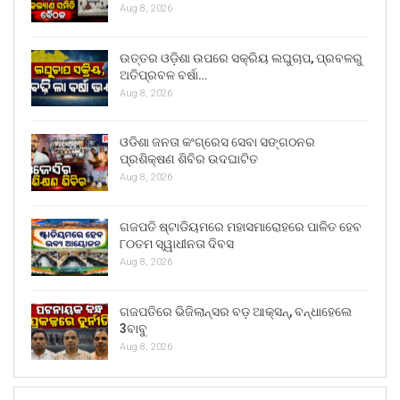
Aug 8, 2026
ଉତ୍ତର ଓଡ଼ିଶା ଉପରେ ସକ୍ରିୟ ଲଘୁଚାପ, ପ୍ରବଳରୁ
ଅତିପ୍ରବଳ ବର୍ଷା…
Aug 8, 2026
ଓଡିଶା ଜନତା କଂଗ୍ରେସ ସେବା ସଙ୍ଗଠନର
ପ୍ରଶିକ୍ଷଣ ଶିବିର ଉଦଘାଟିତ
Aug 8, 2026
ଗଜପତି ଷ୍ଟାଡିୟମରେ ମହାସମାରୋହରେ ପାଳିତ ହେବ
୮୦ତମ ସ୍ୱାଧୀନତା ଦିବସ
Aug 8, 2026
ଗଜପତିରେ ଭିଜିଲାନ୍ସର ବଡ଼ ଆକ୍ସନ୍, ବନ୍ଧାହେଲେ
3ବାବୁ
Aug 8, 2026