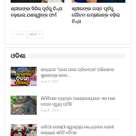
ଶ୍ରୀଲଙ୍କା ସିରିଜ୍ ପୂର୍ବରୁ ଚିନ୍ତା
ଶ୍ରୀଲଙ୍କା ଗସ୍ତ ପୂର୍ବରୁ
ବଢ଼ାଇଲା ଯଶସ୍ୱୀଙ୍କ ଫର୍ମ
ଗୌତମ ଗମ୍ଭୀରଙ୍କ ବଢ଼ିଲା
ଚିନ୍ତା
PREV
NEXT
ଓଡିଶା
ରାଜ୍ୟରେ ‘ଘରେ ଘରେ ତ୍ରିରଙ୍ଗା’ ଅଭିଯାନର
ଶୁଭାରମ୍ଭ କଲେ…
Aug 9, 2026
ଶିମିଳିପାଳ ବ୍ୟାଘ୍ର ଅଭୟାରଣ୍ୟରେ ଏକ ମାଈ
ବାଘର ମୃତ୍ୟୁ ଘଟିଛି
Aug 8, 2026
ଗଣିଆ ଗୋଷ୍ଠୀ ସ୍ୱାସ୍ଥ୍ୟ କେନ୍ଦ୍ରରେ ରୋଗୀ
କଲ୍ୟାଣ ସମିତି ବୈଠକ