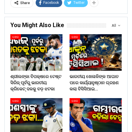
Facebook
Twitter
Share
You Might Also Like
All
ଖେଳ
ଖେଳ
ଶ୍ରୀଲଙ୍କା ବିପକ୍ଷରେ ଟେଷ୍ଟ
ଭାରତୀୟ ଖେଳାଳିଙ୍କ ଆଘାତ
ସିରିଜ୍ ପୂର୍ବରୁ ଭାରତୀୟ
ପରେ କାର୍ଯ୍ୟାନୁଷ୍ଠାନ ଗ୍ରହଣ
କ୍ରିକେଟ୍ ଦଳକୁ ବଡ଼ ଝଟକା
କଲା ବିସିସିଆଇ…
ଖେଳ
ଖେଳ