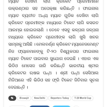
ମ୍ୟାଚ ଦେଖିବା ଲାଗି କ୍ରିକେଟ ପ୍ରେମୀମାନେ
ଉକ୍ରଣ୍ଠାର ସହ ଅପେକ୍ଷା କରିଛନ୍ତି । ଫାଇନାଲ
ମ୍ୟାଚ ବ୍ୟତୀତ ଅନ୍ୟ ମ୍ୟାଚ ଗୁଡିକ ଦେଖିବା ଲାଗି
କ୍ରିକେଟ ପ୍ରେମୀଙ୍କ ମଧ୍ୟରେ ଟିକେଟ ଲାଗି କସରତ
ଆରମ୍ଭ ହୋଇଗଲାଣି । ତେବେ ଏସବୁ କଳ୍ପନା ଜଳ୍ପନା
ମଧ୍ୟରେ କ୍ରିକେଟ ପ୍ରେମୀଙ୍କ ଲାଗି ଖୁସି ଖବର
ସାମ୍ନାକୁ ଆସିଛି । ମେଲବର୍ଣ୍ଣ କ୍ରିକେଟ ମ୍ୟାନେଜମେଣ୍ଟ
ନିଜ ଫ୍ୟାନମାନଙ୍କୁ ଟି-୨୦ ବିଶ୍ୱକପର ଫାଇନାଲ
ମ୍ୟାଚ ଟିକେଟ ପାଇବାର ସୁଯୋଗ ଦେଇଛି । ଏହାର ଏକ
ଭିଡିଓ ମେସେଜ ଜାରି କରିଛନ୍ତି ଭାରତୀୟ ଷ୍ଟାର
କ୍ରିକେଟର ଋଷଭ ପନ୍ଥ । ଶ୍ରୀ ପନ୍ଥ ସେସିଆଲ
ମିଡିଆରେ ଏହି ଭିଡିଓ ସହ ଫ୍ରି ଟିକେଟ ଜିତିବାର ସୂଚନା
ଦେଇଛନ୍ତି ।
Biswajit
New Delhi
Reporters Today
T-20 World Cup