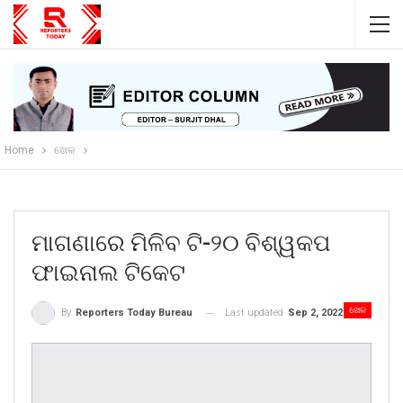
Home
ଖେଳ
ମାଗଣାରେ ମିଳିବ ଟି-୨୦ ବିଶ୍ୱକପ
ଫାଇନାଲ ଟିକେଟ
ଖେଳ
Last updated
Sep 2, 2022
By
Reporters Today Bureau