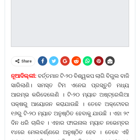
Share
ନୂଆଦିଲ୍ଲୀ:
ବର୍ତ୍ତମାନ ଟି-୨୦ ବିଶ୍ୱକପ ଲାଗି ବିଗୁଲ ବାଜି
ସାରିଲାଣି। ସମସ୍ତ ଟିମ ଏନେଇ ପ୍ରସ୍ତୁତି ମଧ୍ୟ
ଆରମ୍ଭ କରିଦେଲେଣି । ଟି-୨୦ ମ୍ୟାଚ ଅଷ୍ଟ୍ରେଲିଆ
ପକ୍ଷରୁ ଆୟୋଜନ କରାଯାଉଛି । ତେବେ ଅକ୍ଟୋବର
୧୬ରୁ ଟି-୨୦ ମ୍ୟାଚ ଅନୁଷ୍ଠିତ ହେବାକୁ ଯାଉଛି । ଏହା ୨୯
ଦିନ ଧରି ଚାଲିବ । ଏହାର ଫାଇନାଲ ମ୍ୟାଚ ନଭେମ୍ବର
୧୪ରେ ମେଲବର୍ଣ୍ଣରେ ଅନୁଷ୍ଠିତ ହେବ । ତେବେ ଏହି