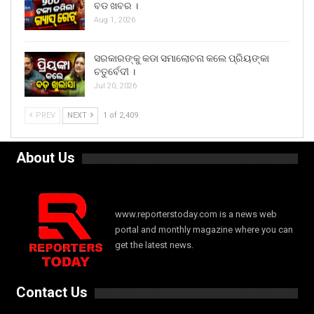
ବଡ ଖବର ।
Aug 1, 2026
ସରକାରଙ୍କୁ କଡା ସମାଲୋଚନା କଲେ ପ୍ରିୟଙ୍କା
ଚତୁର୍ବେଦୀ ।
Jul 20, 2026
PREV
NEXT
1 of 2,409
About Us
www.reporterstoday.com is a news web
portal and monthly magazine where you can
get the latest news.
Contact Us