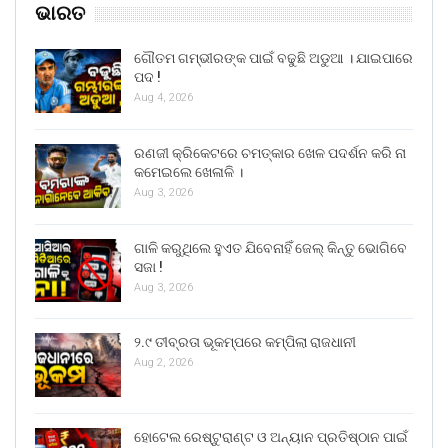
ଭାରତ
ଗୌତମ ଗମ୍ଭୀରଙ୍କ ପାଇଁ ବଢୁଛି ଅଡୁଆ । ଯାଇପାରେ
ପଦ !
Aug 4, 2026
ରଣଜୀ କ୍ରିକେଟରେ ଚମତ୍କାର ଖେଳ ପଦର୍ଶନ କରି ନା
କମେଇଲେ ଖେଳାଳି ।
Aug 3, 2026
ଗାଳି କରୁଥିଲେ ହୁଏତ ଯିବେନାହିଁ ଜେଲ୍ କିନ୍ତୁ ଭୋଗିବେ
ସଜା !
Aug 3, 2026
୨.୯ ତୀବ୍ରତା ଭୂକମ୍ପରେ କମ୍ପିଲା ରାଜଧାନୀ
Aug 2, 2026
ହୋଟେଲ ରେଷ୍ଟୁରାଣ୍ଟ ଓ ଅନ୍ୟାନ ପ୍ରତିଷ୍ଠାନ ପାଇଁ