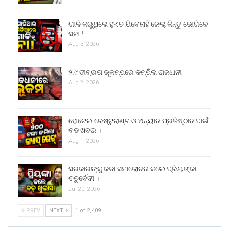
ଗାଳି କରୁଥିଲେ ହୁଏତ ଯିବେନାହିଁ ଜେଲ୍ କିନ୍ତୁ ଭୋଗିବେ
ସଜା !
Aug 3, 2026
୨.୯ ତୀବ୍ରତା ଭୂକମ୍ପରେ କମ୍ପିଲା ରାଜଧାନୀ
Aug 2, 2026
ହୋଟେଲ ରେଷ୍ଟୁରାଣ୍ଟ ଓ ଅନ୍ୟାନ ପ୍ରତିଷ୍ଠାନ ପାଇଁ
ବଡ ଖବର ।
Aug 1, 2026
ସରକାରଙ୍କୁ କଡା ସମାଲୋଚନା କଲେ ପ୍ରିୟଙ୍କା
ଚତୁର୍ବେଦୀ ।
Jul 20, 2026
PREV
NEXT
1 of 2,409