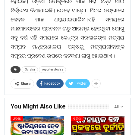
ହୋଇଛି। ଓଡ଼ିଶା ଉପକୂଳରେ ମାଛ ଧରା ବନ୍ଦ ପାଇଁ
ନିର୍ଦ୍ଦେଶ ଦିଆଯାଇଛି। ତେବେ ସାଢ଼େ ୮ ମିଟର ଡଙ୍ଗାରେ
କେବଳ ମାଛ ଧରାଯାଇପାରିବ।ଏହି ସମୟରେ
ମାଛମାନଙ୍କର ପ୍ରଜନନ ଋତୁ ଆରମ୍ଭ ହେଉଥିବା ଯୋଗୁ
ସବୁ ବର୍ଷ ଏହି ସମୟରେ କେନ୍ଦ୍ର ସରକାରଙ୍କ ମତ୍ସ୍ୟ
ସମ୍ପଦ ମନ୍ତ୍ରଣାଳୟ ପକ୍ଷରୁ ମତ୍ସ୍ୟଜୀବୀଙ୍କ
ସମୁଦ୍ର ପ୍ରବେଶ ଉପରେ କଟକଣା ଲାଗୁ ହୋଇଥାଏ।
Odisha
reporterstoday
Facebook
Twitter
Share
You Might Also Like
All
ଓଡିଶା
ଓଡିଶା