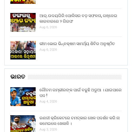
ଆର୍.ଉଦୟଗିରି ପୋଲିସର ବଡ଼ ସଫଳତା, ଗଞ୍ଜେଇ
କାରବାରରେ ୨ ଗିରଫ
Aug 6, 2026
ଭୀମ ଭୋଇ ଭିନ୍ନକ୍ଷମ ସାମର୍ଥ୍ୟ ଶିବିର ଅନୁଷ୍ଠିତ
Aug 6, 2026
ଭାରତ
ଗୌତମ ଗମ୍ଭୀରଙ୍କ ପାଇଁ ବଢୁଛି ଅଡୁଆ । ଯାଇପାରେ
ପଦ !
Aug 4, 2026
ରଣଜୀ କ୍ରିକେଟରେ ଚମତ୍କାର ଖେଳ ପଦର୍ଶନ କରି ନା
କମେଇଲେ ଖେଳାଳି ।
Aug 3, 2026