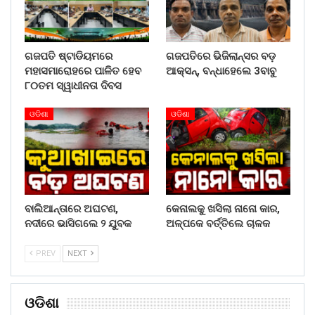
ଗଜପତି ଷ୍ଟାଡିୟମରେ
ଗଜପତିରେ ଭିଜିଲାନ୍ସର ବଡ଼
ମହାସମାରୋହରେ ପାଳିତ ହେବ
ଆକ୍ସନ୍, ବନ୍ଧାହେଲେ 3ବାବୁ
୮୦ତମ ସ୍ୱାଧୀନତା ଦିବସ
ଓଡିଶା
ଓଡିଶା
ବାଲିଆନ୍ତାରେ ଅଘଟଣ,
କେନାଲକୁ ଖସିଲା ନାନୋ କାର,
ନଦୀରେ ଭାସିଗଲେ ୨ ଯୁବକ
ଅଳ୍ପକେ ବର୍ତ୍ତିଲେ ଚାଳକ
PREV
NEXT
ଓଡିଶା