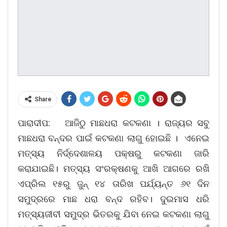
Share
ପାରାଦୀପ: ଆଜିଠୁ ମାଛଧରା କଟକଣା । ରାଜ୍ୟର ସବୁ
ମାଛଧରା ବନ୍ଦର ପାଇଁ କଟକଣା ଲାଗୁ ହୋଇଛି । ଏନେଇ
ମତ୍ସ୍ୟ ନିର୍ଦ୍ଦେଶାଳୟ ପକ୍ଷରୁ କଟକଣା ଜାରି
କରାଯାଇଛି। ମତ୍ସ୍ୟ ସଂରକ୍ଷଣକୁ ଆଖି ଆଗରେ ରଖି
ଏପ୍ରିଲ ୧୫ରୁ ଜୁନ୍ ୧୪ ତାରିଖ ପର୍ଯ୍ୟନ୍ତ ୬୧ ଦିନ
ସମୁଦ୍ରରେ ମାଛ ଧରା ବନ୍ଦ ରହିବ। ଦୁଇମାସ ଧରି
ମତ୍ସ୍ୟଜୀବୀ ସମୁଦ୍ର ଭିତରକୁ ଯିବା ନେଇ କଟକଣା ଲାଗୁ