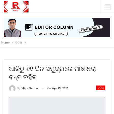
Home
ଓଡିଶା
ଆଜିଠୁ ୬୧ ଦିନ ସମୁଦ୍ରରେ ମାଛ ଧରା
ବନ୍ଦ ରହିବ
ଓଡିଶା
On
Apr 15, 2025
By
Minu Sahoo