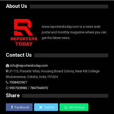
About Us
www.reporterstoday.com is a news web
portal and monthly magazine where you can
get the latest news.
Contact Us
info@reporterstoday.com
LP-115, Prasanti Vihar, Housing Board Colony, Near Kiit College
Bhubaneswar, Odisha, India 751024
7008420927
9937028982
/
7847944970
Share
Facebook
Twitter
WhatsApp