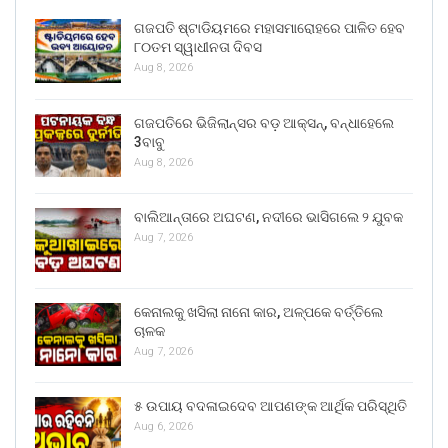
ଗଜପତି ଷ୍ଟାଡିୟମରେ ମହାସମାରୋହରେ ପାଳିତ ହେବ
୮୦ତମ ସ୍ୱାଧୀନତା ଦିବସ
Aug 8, 2026
ଗଜପତିରେ ଭିଜିଲାନ୍ସର ବଡ଼ ଆକ୍ସନ୍, ବନ୍ଧାହେଲେ
3ବାବୁ
Aug 8, 2026
ବାଲିଆନ୍ତାରେ ଅଘଟଣ, ନଦୀରେ ଭାସିଗଲେ ୨ ଯୁବକ
Aug 7, 2026
କେନାଲକୁ ଖସିଲା ନାନୋ କାର, ଅଳ୍ପକେ ବର୍ତ୍ତିଲେ
ଚାଳକ
Aug 7, 2026
୫ ଉପାୟ ବଦଳାଇଦେବ ଆପଣଙ୍କ ଆର୍ଥିକ ପରିସ୍ଥିତି
Aug 6, 2026