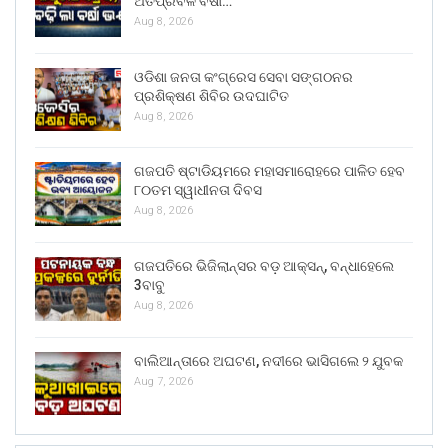
ଅତିପ୍ରବଳ ବର୍ଷା…
Aug 8, 2026
ଓଡିଶା ଜନତା କଂଗ୍ରେସ ସେବା ସଙ୍ଗଠନର
ପ୍ରଶିକ୍ଷଣ ଶିବିର ଉଦଘାଟିତ
Aug 8, 2026
ଗଜପତି ଷ୍ଟାଡିୟମରେ ମହାସମାରୋହରେ ପାଳିତ ହେବ
୮୦ତମ ସ୍ୱାଧୀନତା ଦିବସ
Aug 8, 2026
ଗଜପତିରେ ଭିଜିଲାନ୍ସର ବଡ଼ ଆକ୍ସନ୍, ବନ୍ଧାହେଲେ
3ବାବୁ
Aug 8, 2026
ବାଲିଆନ୍ତାରେ ଅଘଟଣ, ନଦୀରେ ଭାସିଗଲେ ୨ ଯୁବକ
Aug 7, 2026