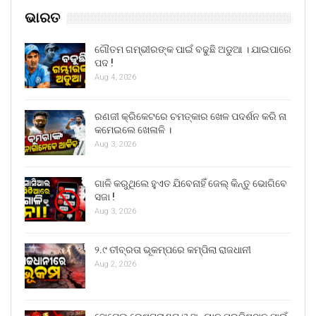
ଭାରତ
ଗୌତମ ଗମ୍ଭୀରଙ୍କ ପାଇଁ ବଢୁଛି ଅଡୁଆ । ଯାଇପାରେ
ପଦ !
Aug 4, 2026
ରଣଜୀ କ୍ରିକେଟରେ ଚମତ୍କାର ଖେଳ ପଦର୍ଶନ କରି ନା
କମେଇଲେ ଖେଳାଳି ।
Aug 3, 2026
ଗାଳି କରୁଥିଲେ ହୁଏତ ଯିବେନାହିଁ ଜେଲ୍ କିନ୍ତୁ ଭୋଗିବେ
ସଜା !
Aug 3, 2026
୨.୯ ତୀବ୍ରତା ଭୂକମ୍ପରେ କମ୍ପିଲା ରାଜଧାନୀ
Aug 2, 2026