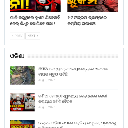
ଗାଳି କରୁଥିଲେ ହୁଏତ ଯିବେନାହିଁ
୨.୯ ତୀବ୍ରତା ଭୂକମ୍ପରେ
ଜେଲ୍ କିନ୍ତୁ ଭୋଗିବେ ସଜା !
କମ୍ପିଲା ରାଜଧାନୀ
PREV
NEXT
ଓଡିଶା
ଶିମିଳିପାଳ ବ୍ୟାଘ୍ର ଅଭୟାରଣ୍ୟରେ ଏକ ମାଈ
ବାଘର ମୃତ୍ୟୁ ଘଟିଛି
Aug 8, 2026
ଗଣିଆ ଗୋଷ୍ଠୀ ସ୍ୱାସ୍ଥ୍ୟ କେନ୍ଦ୍ରରେ ରୋଗୀ
କଲ୍ୟାଣ ସମିତି ବୈଠକ
Aug 8, 2026
ଉତ୍ତର ଓଡ଼ିଶା ଉପରେ ସକ୍ରିୟ ଲଘୁଚାପ, ପ୍ରବଳରୁ