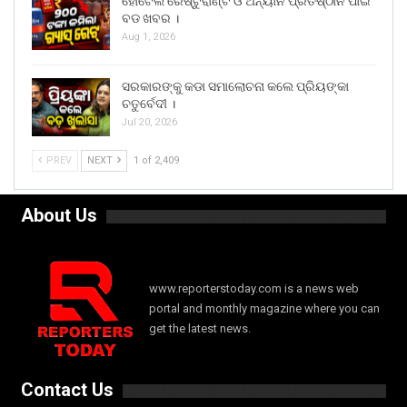
ହୋଟେଲ ରେଷ୍ଟୁରାଣ୍ଟ ଓ ଅନ୍ୟାନ ପ୍ରତିଷ୍ଠାନ ପାଇଁ
ବଡ ଖବର ।
Aug 1, 2026
ସରକାରଙ୍କୁ କଡା ସମାଲୋଚନା କଲେ ପ୍ରିୟଙ୍କା
ଚତୁର୍ବେଦୀ ।
Jul 20, 2026
PREV
NEXT
1 of 2,409
About Us
www.reporterstoday.com is a news web
portal and monthly magazine where you can
get the latest news.
Contact Us