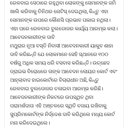
ରେଳବାଇ ସେଠାରେ ରହୁଥିବା ଲୋକଙ୍କୁ ସେମାନଙ୍କ ଜମି
ଖାଲି କରିବାକୁ ତିନିଥର ନୋଟିସ୍ ଦେଇଥିଲା, କିନ୍ତୁ ଏହା
ସେମାନଙ୍କ ଉପରେ କୌଣସି ପ୍ରଭାବ ପକାଇ ନଥିଲା।
ଏହା ପରେ ରେଳବାଇ ବୁଲଡୋଜର କାର୍ୟ୍ୟ ଆରମ୍ଭ କଲା।
ଆବେଦନକାରୀଙ୍କ ଦାବି
ମଥୁରାର ନୂଆ ବସ୍ତି ନିବାସୀ ଆବେଦନକାରୀ ୟାକୁବ ଶାହା
ଦାବି କରିଛନ୍ତି ଯେ ଲୋକମାନେ ସେହି ସ୍ଥାନରେ ୧୦୦
ବର୍ଷରୁ ଅଧିକ ସମୟ ଧରି ବସବାସ କରିଛନ୍ତି। ଉଚ୍ଛେଦ
ଡ୍ରାଇଭ ବିରୋଧରେ ତାଙ୍କ ଆବେଦନ ଲୋୟର କୋର୍ଟ ଏବଂ
ଆହ୍ଲାବାଦ ହାଇକୋର୍ଟରେ ବିଚାରାଧୀନ ଅଛି, କିନ୍ତୁ
ରେଳବାଇ ବୁଲଡୋଜର ଚଳାଇବା ଆରମ୍ଭ କରିଛି।
ଆବେଦନକାରୀଙ୍କ ନିକଟରେ ଉପସ୍ଥିତ ଥିବା
ପରାମର୍ଶଦାତା ଏହି ଅଞ୍ଚଳରେ ସ୍ଥିତି ବଜାୟ ରଖିବାକୁ
ସୁପ୍ରିମକୋର୍ଟଙ୍କ ନିର୍ଦ୍ଦେଶ ଦାବି କରିଥିଲେ ମଧ୍ୟ କୋର୍ଟ
ମନା କରିଦେଇଥିଲେ।