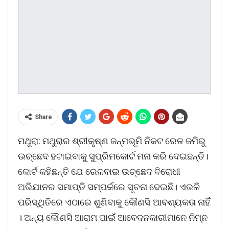
Share
ମଥୁରା: ମଥୁରାର ଶ୍ରୀକୃଷ୍ଣ ଜନ୍ମଭୂମି ନିକଟ ରେଳ ଜମିରୁ
ଉଚ୍ଛେଦ ହଟାଇବାକୁ ସୁପ୍ରିମକୋର୍ଟ ମନା କରି ଦେଇଛନ୍ତି।
କୋର୍ଟ କହିଛନ୍ତି ଯେ ରେଳବାଇ ଉଚ୍ଛେଦ ବିରୋଧୀ
ଅଭିଯାନର ସମାପ୍ତି ସମ୍ପର୍କରେ ସୂଚନା ଦେଇଛି। ଏଭଳି
ପରିସ୍ଥିତିରେ ଏଠାରେ ଶୁଣିବାକୁ କୌଣସି ଆବଶ୍ୟକତା ନାହିଁ
। ଅନ୍ୟ କୌଣସି ଆରାମ ପାଇଁ ଆବେଦନକାରୀମାନେ ନିମ୍ନ