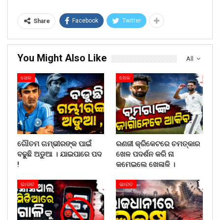
Facebook
Twitter
Share
You Might Also Like
All
ଖେଳ
ଖେଳ
ଗୌତମ ଗମ୍ଭୀରଙ୍କ ପାଇଁ
ରଣଜୀ କ୍ରିକେଟରେ ଚମତ୍କାର
ବଢୁଛି ଅଡୁଆ । ଯାଇପାରେ ପଦ
ଖେଳ ପଦର୍ଶନ କରି ନା
!
କମେଇଲେ ଖେଳାଳି ।
ଭାରତ
ଭାରତ