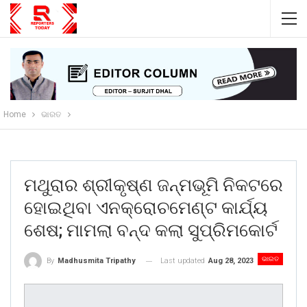
Home
ଭାରତ
ମଥୁରାର ଶ୍ରୀକୃଷ୍ଣ ଜନ୍ମଭୂମି ନିକଟରେ
ହୋଇଥିବା ଏନକ୍ରୋଚମେଣ୍ଟ କାର୍ଯ୍ୟ
ଶେଷ; ମାମଲା ବନ୍ଦ କଲା ସୁପ୍ରିମକୋର୍ଟ
ଭାରତ
Last updated
Aug 28, 2023
By
Madhusmita Tripathy