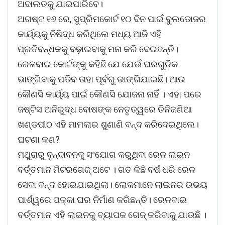
ଅଦାଲତକୁ ଯାଇପାରିବେ।
ଅଗଷ୍ଟ ୧୬ ରେ, ସୁପ୍ରିମକୋର୍ଟ ୧୦ ଦିନ ପାଇଁ ବୁଲଡୋଜର
କାର୍ୟ୍ୟକୁ ନିଷିଦ୍ଧ କରିଥିଲେ ମଧ୍ୟ ଆଜି ଏହି
ପ୍ରତିବନ୍ଧକକୁ ବଢ଼ାଇବାକୁ ମନା କରି ଦେଇଛନ୍ତି।
ରେଳବାଇ କୋର୍ଟଙ୍କୁ କହିଛି ଯେ ଯେଉଁ ଘରଗୁଡିକ
ଭାଙ୍ଗିବାକୁ ପଡିବ ତାହା ପୂର୍ବରୁ ଭାଙ୍ଗିଯାଇଛି। ଆଉ
କୌଣସି କାର୍ୟ୍ୟ ପାଇଁ କୌଣସି ଯୋଜନା ନାହିଁ । ଏହା ପରେ
ଜଷ୍ଟିସ ଅନିରୁଦ୍ଧ ବୋଷଙ୍କ ନେତୃତ୍ୱରେ ତିନିଜଣିଆ
ଖଣ୍ଡପୀଠ ଏହି ମାମଲାର ଶୁଣାଣି ବନ୍ଦ କରିଦେଇଥିଲେ।
ଘଟଣା କଣ?
ମଥୁରାରୁ ବୃନ୍ଦାବନକୁ ସଂଯୋଗ କରୁଥିବା ରେଳ ଲାଇନ
ବର୍ତ୍ତମାନ ମିଟରଗେଜ୍ ଅଟେ । ଗତ କିଛି ବର୍ଷ ଧରି ରେଳ
ସେବା ବନ୍ଦ ହୋଇଯାଇଥିଲା। ଲୋକମାନେ ଲାଇନର ଉଭୟ
ପାର୍ଶ୍ୱରେ ପକ୍କା ଘର ନିର୍ମାଣ କରିଛନ୍ତି। ରେଳବାଇ
ବର୍ତ୍ତମାନ ଏହି ଲାଇନକୁ ବ୍ୟାପକ ଗେଜ୍ କରିବାକୁ ଯାଉଛି ।