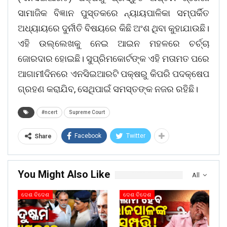
ସାମାଜିକ ବିଜ୍ଞାନ ପୁସ୍ତକରେ ନ୍ୟାୟପାଳିକା ସମ୍ପର୍କିତ
ଅଧ୍ୟାୟରେ ଦୁର୍ନୀତି ବିଷୟରେ କିଛି ଅଂଶ ଥିବା କୁହାଯାଉଛି।
ଏହି ଉଲ୍ଲେଖକୁ ନେଇ ଆଇନ ମହଳରେ ଚର୍ଚ୍ଚା
ଜୋରଦାର ହୋଇଛି। ସୁପ୍ରିମକୋର୍ଟଙ୍କ ଏହି ମତାମତ ପରେ
ଆଗାମୀଦିନରେ ଏନସିଇଆରଟି ପକ୍ଷରୁ କିପରି ପଦକ୍ଷେପ
ଗ୍ରହଣ କରାଯିବ, ସେଥିପାଇଁ ସମସ୍ତଙ୍କ ନଜର ରହିଛି।
#ncert
Supreme Court
Facebook
Twitter
Share
You Might Also Like
All
ଦେଶ ବିଦେଶ
ଦେଶ ବିଦେଶ