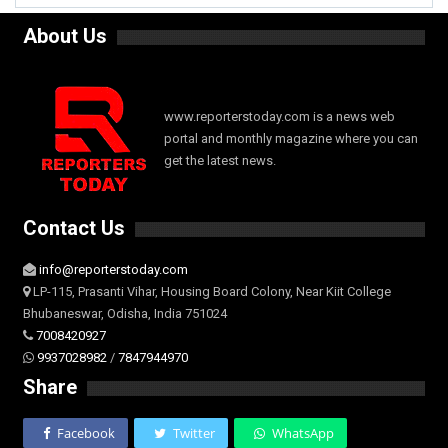
About Us
www.reporterstoday.com is a news web
portal and monthly magazine where you can
get the latest news.
Contact Us
info@reporterstoday.com
LP-115, Prasanti Vihar, Housing Board Colony, Near Kiit College
Bhubaneswar, Odisha, India 751024
7008420927
9937028982
/
7847944970
Share
Facebook
Twitter
WhatsApp