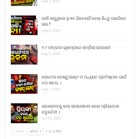
Aug 3, 2026
ଗାଳି କରୁଥିଲେ ହୁଏତ ଯିବେନାହିଁ ଜେଲ୍ କିନ୍ତୁ ଭୋଗିବେ
ସଜା !
Aug 3, 2026
୨.୯ ତୀବ୍ରତା ଭୂକମ୍ପରେ କମ୍ପିଲା ରାଜଧାନୀ
Aug 2, 2026
ହୋଟେଲ ରେଷ୍ଟୁରାଣ୍ଟ ଓ ଅନ୍ୟାନ ପ୍ରତିଷ୍ଠାନ ପାଇଁ
ବଡ ଖବର ।
Aug 1, 2026
ସରକାରଙ୍କୁ କଡା ସମାଲୋଚନା କଲେ ପ୍ରିୟଙ୍କା
ଚତୁର୍ବେଦୀ ।
Jul 20, 2026
PREV
NEXT
1 of 2,409