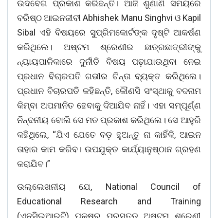
ଉଦବେଗ ପ୍ରକାଶ କରିଛନ୍ତି। ଆଜି ଶୁଣାଣି ସମୟରେ
ବରିଷ୍ଠ ଆଇନଜୀବୀ Abhishek Manu Singhvi ଓ Kapil
Sibal ଏହି ବିଷୟରେ ସୁପ୍ରିମକୋର୍ଟଙ୍କ ଦୃଷ୍ଟି ଆକର୍ଷଣ
କରିଥିଲେ। ଅଷ୍ଟମ ଶ୍ରେଣୀର ଛାତ୍ରଛାତ୍ରୀଙ୍କୁ
ନ୍ୟାୟପାଳିକାରେ ଦୁର୍ନୀତି ବିଷୟ ପଢ଼ାଯାଉଥିବା ନେଇ
ପ୍ରଧାନ ବିଚାରପତି ଗଭୀର ଚିନ୍ତା ବ୍ୟକ୍ତ କରିଥିଲେ।
ପ୍ରଧାନ ବିଚାରପତି କହିଛନ୍ତି, କୌଣସି ସଂସ୍ଥାକୁ ବଦନାମ
କିମ୍ବା ଅପମାନିତ ହେବାକୁ ଦିଆଯିବ ନାହିଁ। ଏହା ସମ୍ପୂର୍ଣ୍ଣ
ନିନ୍ଦନୀୟ ବୋଲି ସେ ମତ ପ୍ରକାଶ କରିଥିଲେ। ସେ ଆହୁରି
କହିଥିଲେ, “ଯିଏ ଯେତେ ବଡ଼ ହୁଅନ୍ତୁ ନା କାହିଁକି, ଆଇନ
ତାହାର କାମ କରିବ। ଉପଯୁକ୍ତ କାର୍ଯ୍ୟାନୁଷ୍ଠାନ ଗ୍ରହଣ
କରାଯିବ।”
ଉଲ୍ଲେଖନୀୟ ଯେ, National Council of
Educational Research and Training
(ଏନସିଇଆରଟି) ପକ୍ଷରୁ ପ୍ରସ୍ତୁତ ଅଷ୍ଟମ ଶ୍ରେଣୀ