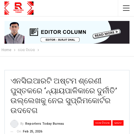
Home
ଦେଶ ବିଦେଶ
ଏନସିଇଆରଟି ଅଷ୍ଟମ ଶ୍ରେଣୀ
ପୁସ୍ତକରେ ‘ନ୍ୟାୟପାଳିକାରେ ଦୁର୍ନୀତି’
ଉଲ୍ଲେଖକୁ ନେଇ ସୁପ୍ରିମକୋର୍ଟର
ଉଦବେଗ
ଦେଶ ବିଦେଶ
ଭାରତ
By
Reporters Today Bureau
On
Feb 25, 2026