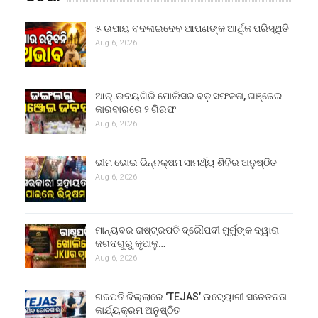
୫ ଉପାୟ ବଦଳାଇଦେବ ଆପଣଙ୍କ ଆର୍ଥିକ ପରିସ୍ଥିତି
Aug 6, 2026
ଆର୍.ଉଦୟଗିରି ପୋଲିସର ବଡ଼ ସଫଳତା, ଗଞ୍ଜେଇ
କାରବାରରେ ୨ ଗିରଫ
Aug 6, 2026
ଭୀମ ଭୋଇ ଭିନ୍ନକ୍ଷମ ସାମର୍ଥ୍ୟ ଶିବିର ଅନୁଷ୍ଠିତ
Aug 6, 2026
ମାନ୍ୟବର ରାଷ୍ଟ୍ରପତି ଦ୍ରୌପଦୀ ମୁର୍ମୁଙ୍କ ଦ୍ୱାରା
ଜଗଦଗୁରୁ କୃପାଳୁ…
Aug 6, 2026
ଗଜପତି ଜିଲ୍ଲାରେ ‘TEJAS’ ଉଦ୍ୟୋଗୀ ସଚେତନତା
କାର୍ଯ୍ୟକ୍ରମ ଅନୁଷ୍ଠିତ