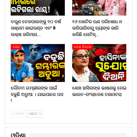
ତରୁଣ ତେଜପାଲଙ୍କୁ ୧୦ ବର୍ଷ
୧୬ କୋଟିର ଋଣ ପରିଷୋଧ ନ
ସଶ୍ରମ କାରାଦଣ୍ଡ ଏବଂ ₹୫
କରିପାରିବାରୁ ବ୍ୟାଙ୍କ ଜାରି
ଲକ୍ଷ ଜରିମାନା…
କରିଛି ନୋଟିସ୍…
ଖେଳ
ଦେଶ ବିଦେଶ
ଗୌତମ ଗମ୍ଭୀରଙ୍କ ପାଇଁ
ଶେଖ ହାସିନାଙ୍କ ଭାଷଣକୁ ନେଇ
ବଢୁଛି ଅଡୁଆ । ଯାଇପାରେ ପଦ
ଭାରତ-ବାଂଲାଦେଶ ଟଣାଓଟରା
!
PREV
NEXT
ଓଡିଶା