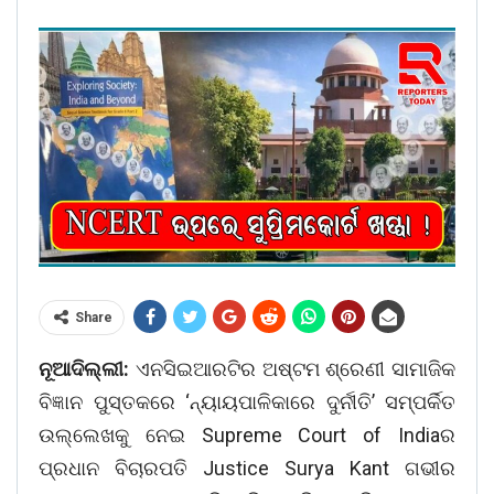
Share
ନୂଆଦିଲ୍ଲୀ:
ଏନସିଇଆରଟିର ଅଷ୍ଟମ ଶ୍ରେଣୀ ସାମାଜିକ
ବିଜ୍ଞାନ ପୁସ୍ତକରେ ‘ନ୍ୟାୟପାଳିକାରେ ଦୁର୍ନୀତି’ ସମ୍ପର୍କିତ
ଉଲ୍ଲେଖକୁ ନେଇ Supreme Court of Indiaର
ପ୍ରଧାନ ବିଚାରପତି Justice Surya Kant ଗଭୀର