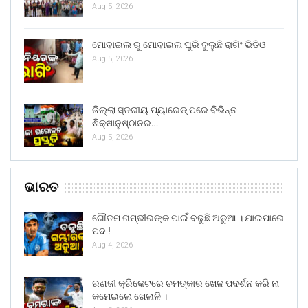
Aug 5, 2026
ମୋବାଇଲ ରୁ ମୋବାଇଲ ଘୁରି ବୁଲୁଛି ରାଗିଂ ଭିଡିଓ
Aug 5, 2026
ଜିଲ୍ଲା ସ୍ତରୀୟ ପ୍ୟାରେଡ୍ ପରେ ବିଭିନ୍ନ
ଶିକ୍ଷାନୁଷ୍ଠାନର…
Aug 5, 2026
ଭାରତ
ଗୌତମ ଗମ୍ଭୀରଙ୍କ ପାଇଁ ବଢୁଛି ଅଡୁଆ । ଯାଇପାରେ
ପଦ !
Aug 4, 2026
ରଣଜୀ କ୍ରିକେଟରେ ଚମତ୍କାର ଖେଳ ପଦର୍ଶନ କରି ନା
କମେଇଲେ ଖେଳାଳି ।