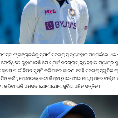
ସମସ୍ତ ଫ୍ରାଞ୍ଚାଇଜିକୁ ସ୍ମାର୍ଟ ସନଗ୍ଲାସ୍ ବ୍ୟବହାର ସମ୍ପର୍କରେ ଏକ 
, ଯେଉଁଥିରେ କୁହାଯାଇଛି ଯେ ସ୍ମାର୍ଟ ସନଗ୍ଲାସ୍ ବ୍ୟବହାର ମ୍ୟାଚ୍‌ର ସ
କ୍ଷତା ପାଇଁ ବିପଦ ସୃଷ୍ଟି କରିପାରେ କାରଣ ସେହି ସନଗ୍ଲାସ୍‌ଗୁଡ଼ିକ ଲ
, ଭିଡିଓ କଲିଂ, ମୋବାଇଲ୍ ଡାଟା କିମ୍ବା ୱାଇ-ଫାଇ ମାଧ୍ୟମରେ ବାର୍ତ୍ତ
ଣ କରିବା ଭଳି ସମସ୍ତ ଯୋଗାଯୋଗ ସୁବିଧା ସହିତ ସଜ୍ଜିତ।