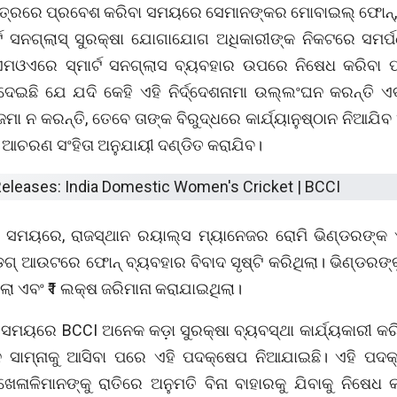
ତ୍ରରେ ପ୍ରବେଶ କରିବା ସମୟରେ ସେମାନଙ୍କର ମୋବାଇଲ୍ ଫୋନ୍, ସ୍
ର୍ଟ ସନଗ୍ଲାସ୍ ସୁରକ୍ଷା ଯୋଗାଯୋଗ ଅଧିକାରୀଙ୍କ ନିକଟରେ ସମର୍ପ
ଏମଓଏରେ ସ୍ମାର୍ଟ ସନଗ୍ଲାସ ବ୍ୟବହାର ଉପରେ ନିଷେଧ କରିବା ପ
ଦେଇଛି ଯେ ଯଦି କେହି ଏହି ନିର୍ଦ୍ଦେଶନାମା ଉଲ୍ଲଂଘନ କରନ୍ତି ଏ
ମା ନ କରନ୍ତି, ତେବେ ତାଙ୍କ ବିରୁଦ୍ଧରେ କାର୍ଯ୍ୟାନୁଷ୍ଠାନ ନିଆଯିବ 
ଚରଣ ସଂହିତା ଅନୁଯାୟୀ ଦଣ୍ଡିତ କରାଯିବ।