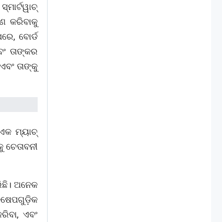
ମାର୍ଟୱାଚ୍
ଣ କରିବାକୁ
ରେ, ବୋର୍ଡ
ବଂ ତାଙ୍କର
ଏବଂ ତାଙ୍କୁ