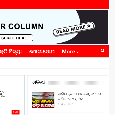
କ୍ତି ବିଦ୍ୟା
ଯୋଗାଯୋଗ
More
ଓଡିଶା
କୁ
ବାଲିଆନ୍ତାରେ ଅଘଟଣ, ନଦୀରେ
ଭାସିଗଲେ ୨ ଯୁବକ
Aug 7, 2026
ଖେଳ