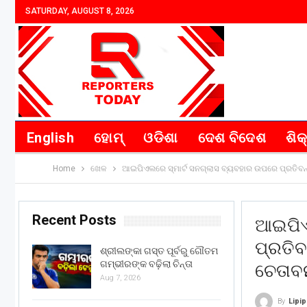
SATURDAY, AUGUST 8, 2026
English
ହୋମ୍
ଓଡିଶା
ଦେଶ ବିଦେଶ
ଶିକ
Home
ଖେଳ
ଆଇପିଏଲରେ ସ୍ମାର୍ଟ ସନଗ୍ଲାସ ବ୍ୟବହାର ଉପରେ ପ୍ରତିବନ୍
Recent Posts
ଆଇପିଏ
ପ୍ରତିବ
ଶ୍ରୀଲଙ୍କା ଗସ୍ତ ପୂର୍ବରୁ ଗୌତମ
ଗମ୍ଭୀରଙ୍କ ବଢ଼ିଲା ଚିନ୍ତା
ଚେତାବ
Aug 7, 2026
By
Lipi