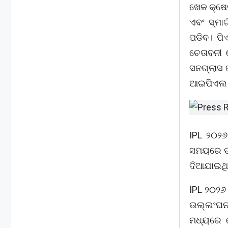
ଖେଳ କ୍ଷେ
ଏବଂ ସ୍ମା
ପଡିବ। ପି
ଚେତାବନୀ 
ସନଗ୍ଲାସ ଜ
ଆଇପିଏଲ ଆ