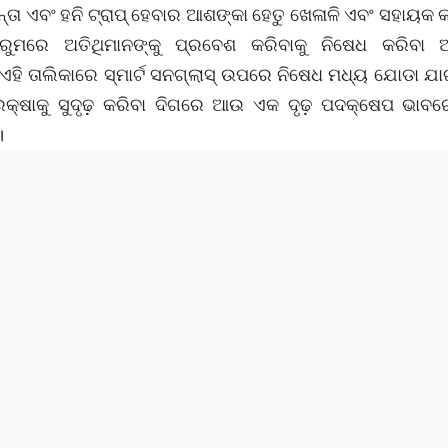
 ସମୟରେ, ରାଜସ୍ଥାନ ରୟାଲ୍ସ ମ୍ୟାନେଜର ରୋମି ଭିଣ୍ଡରଙ୍କ 
୍ ଆଉଟରେ ଫୋନ୍ ବ୍ୟବହାର ବିବାଦ ସୃଷ୍ଟି କରିଥିଲା। ଭିଣ୍ଡରଙ୍କ
ା ଏବଂ ₹1 ଲକ୍ଷ ଜରିମାନା କରାଯାଇଥିଲା।
 ସମୟରେ BCCI ଅନେକ କଡ଼ା ସୁରକ୍ଷା ବ୍ୟବସ୍ଥା କାର୍ଯ୍ୟକାରୀ କର
ସାମ୍ନାକୁ ଆସିବା ପରେ ଏହି ପଦକ୍ଷେପ ନିଆଯାଇଛି। ଏହି ପଦକ୍
େଳାଳିମାନଙ୍କୁ ରାତିରେ ଅନୁମତି ବିନା ବାହାରକୁ ଯିବାକୁ ନିଷେଧ କ
ିନ୍ତା ଏବଂ ହନି ଟ୍ରାପ୍ ହେବାର ଆଶଙ୍କା ହେତୁ ଖେଳାଳି ଏବଂ ସହାୟକ କ
ମରେ ଅତିଥିମାନଙ୍କୁ ପ୍ରବେଶ କରିବାକୁ ନିଷେଧ କରିବା ଅନ୍
, ଏହି ତାଲିକାରେ ସ୍ମାର୍ଟ ସନଗ୍ଲାସ୍ ଉପରେ ନିଷେଧ ମଧ୍ୟ ଯୋଡା ଯାଇ
ରକ୍ଷାକୁ ସୁଦୃଢ଼ ​​କରିବା ଦିଗରେ ଆଉ ଏକ ଦୃଢ଼ ପଦକ୍ଷେପ ଭାବର
।