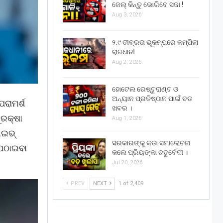
ଜେଲ୍ କିନ୍ତୁ ଭୋଗିବେ ସଜା !
Aug 3, 2026
୨.୯ ତୀବ୍ରତା ଭୂକମ୍ପରେ କମ୍ପିଲା
ରାଜଧାନୀ
Aug 2, 2026
ହୋଟେଲ ରେଷ୍ଟୁରାଣ୍ଟ ଓ
ଅନ୍ୟାନ ପ୍ରତିଷ୍ଠାନ ପାଇଁ ବଡ
ପରାମର୍ଶ
ଖବର ।
ୁରକ୍ଷା
Aug 1, 2026
ାଇଭ୍
ସରକାରଙ୍କୁ କଡା ସମାଲୋଚନା
ା ପଠାଇବା
କଲେ ପ୍ରିୟଙ୍କା ଚତୁର୍ବେଦୀ ।
Jul 20, 2026
PREV
NEXT
1 of 2,409