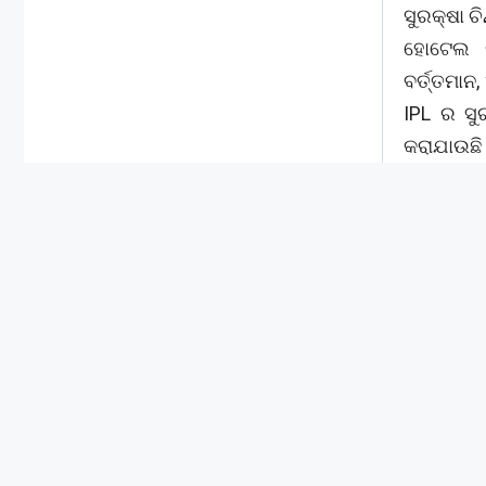
IPL ୨୦୨୬
ସମୟରେ ଡଗ
ଦିଆଯାଇଥିଲ
IPL ୨୦୨୬
ଉଲ୍ଲଂଘନ 
ମଧ୍ୟରେ ଖ
ସୁରକ୍ଷା ଚ
ହୋଟେଲ ରୁ
ବର୍ତ୍ତମାନ
IPL ର ସୁ
କରାଯାଉଛି