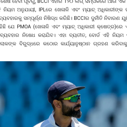
 ଶେଷ ହେବା ପୂର୍ବରୁ, BCCI ଏହାର T୨୦ ଲିଗ୍ ସମ୍ପର୍କରେ ଆଉ ଏକ 
ି ନିୟମ ଅନୁଯାୟୀ, IPLରେ ଖେଳାଳି ଏବଂ ମ୍ୟାଚ୍ ଅଧିକାରୀଙ୍କ ପା
୍ୟବହାରକୁ ସମ୍ପୂର୍ଣ୍ଣ ନିଷିଦ୍ଧ କରିଛି। BCCIର ଦୁର୍ନୀତି ନିବାରଣ ୟୁ
ିଛି ଯେ PMOA (ଖେଳାଳି ଏବଂ ମ୍ୟାଚ୍ ଅଧିକାରୀ କ୍ଷେତ୍ର)ରେ ଏବ
 ବ୍ୟବହାର ନିଷେଧ କରାଯିବ। ଏହା ବ୍ୟତୀତ, ବୋର୍ଡ ଏହି ନିୟ
ଲୋକଙ୍କ ବିରୁଦ୍ଧରେ କଠୋର କାର୍ଯ୍ୟାନୁଷ୍ଠାନ ଗ୍ରହଣ କରିବାକ