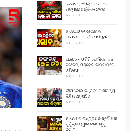
କେନାଲକୁ ଖସିଲା ନାନୋ କାର,
ଅଳ୍ପକେ ବର୍ତ୍ତିଲେ ଚାଳକ
Aug 7, 2026
୫ ଉପାୟ ବଦଳାଇଦେବ
ଆପଣଙ୍କ ଆର୍ଥିକ ପରିସ୍ଥିତି
Aug 6, 2026
ଆର୍.ଉଦୟଗିରି ପୋଲିସର ବଡ଼
ସଫଳତା, ଗଞ୍ଜେଇ କାରବାରରେ
୨ ଗିରଫ
Aug 6, 2026
ଭୀମ ଭୋଇ ଭିନ୍ନକ୍ଷମ ସାମର୍ଥ୍ୟ
ଶିବିର ଅନୁଷ୍ଠିତ
Aug 6, 2026
ମାନ୍ୟବର ରାଷ୍ଟ୍ରପତି ଦ୍ରୌପଦୀ
ମୁର୍ମୁଙ୍କ ଦ୍ୱାରା ଜଗଦଗୁରୁ
କୃପାଳୁ…