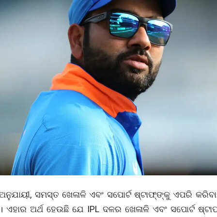
ଅନୁଯାୟୀ, ସମସ୍ତ ଖେଳାଳି ଏବଂ ସପୋର୍ଟ ଷ୍ଟାଫ୍‌ଙ୍କୁ ଏପରି କରିବାକୁ
। ଏହାର ଅର୍ଥ ହେଉଛି ଯେ IPL ଦଳର ଖେଳାଳି ଏବଂ ସପୋର୍ଟ ଷ୍ଟାଫ୍