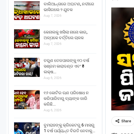
ବାଲିଆନ୍ତାରେ ଅଘଟଣ, ନଦୀରେ
ଭାସିଗଲେ ୨ ଯୁବକ
Aug 7, 2026
କେନାଲକୁ ଖସିଲା ନାନୋ କାର,
ଅଳ୍ପକେ ବର୍ତ୍ତିଲେ ଚାଳକ
Aug 7, 2026
ତରୁଣ ତେଜପାଲଙ୍କୁ ୧୦ ବର୍ଷ
ସଶ୍ରମ କାରାଦଣ୍ଡ ଏବଂ ₹୫
ଲକ୍ଷ…
Aug 6, 2026
୧୬ କୋଟିର ଋଣ ପରିଷୋଧ ନ
କରିପାରିବାରୁ ବ୍ୟାଙ୍କ ଜାରି
କରିଛି…
Aug 6, 2026
Share
ବୁମରାହଙ୍କୁ କ୍ରିକେଟରୁ 6 ମାସରୁ
1 ବର୍ଷ ପର୍ଯ୍ୟନ୍ତ ବିରତି ନେବାକୁ…