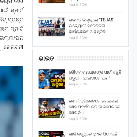
ନିୟମ ଜାରି
Aug 6, 2026
ଇଁ ସ୍ମାର୍ଟ
ନିଟ୍ ସ୍ପଷ୍ଟ
ଗଜପତି ଜିଲ୍ଲାରେ ‘TEJAS’
ଉଦ୍ୟୋଗୀ ସଚେତନତା
େ ସ୍ମାର୍ଟ
କାର୍ଯ୍ୟକ୍ରମ ଅନୁଷ୍ଠିତ
ମ ଉଲ୍ଲଂଘନ
Aug 5, 2026
ୁ ଚେତାବନୀ
ଭାରତ
ଗୌତମ ଗମ୍ଭୀରଙ୍କ ପାଇଁ ବଢୁଛି
ଅଡୁଆ । ଯାଇପାରେ ପଦ !
Aug 4, 2026
ରଣଜୀ କ୍ରିକେଟରେ ଚମତ୍କାର
ଖେଳ ପଦର୍ଶନ କରି ନା କମେଇଲେ
ଖେଳାଳି ।
Aug 3, 2026
ଗାଳି କରୁଥିଲେ ହୁଏତ ଯିବେନାହିଁ