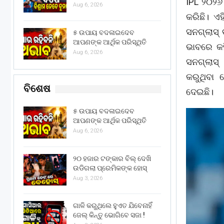
IPL ୨୦୨୬
Aug 6, 2026
କରିଛି। ଏହ
ସନଗ୍ଲାସ୍ ବ
୫ ଉପାୟ ବଦଳାଇଦେବ
ଆପଣଙ୍କ ଆର୍ଥିକ ପରିସ୍ଥିତି
ଭାବରେ କହ
Aug 6, 2026
ସନଗ୍ଲାସ୍
କରୁଥିବା 
ବିଶେଷ
ଦେଇଛି।
୫ ଉପାୟ ବଦଳାଇଦେବ
ଆପଣଙ୍କ ଆର୍ଥିକ ପରିସ୍ଥିତି
Aug 6, 2026
୨୦ ହଜାର ଟଙ୍କାର ବିଲ୍ ଦେଖି
ଉଡିଗଲା ପ୍ରେମିକଙ୍କ ହୋସ୍
Aug 3, 2026
ଗାଳି କରୁଥିଲେ ହୁଏତ ଯିବେନାହିଁ
ଜେଲ୍ କିନ୍ତୁ ଭୋଗିବେ ସଜା !