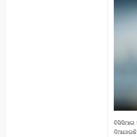
ବିସିସିଆଇ 
ଦିଆଯାଇଛି