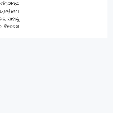
ଏକ ମ୍ୟାଚ୍
ୁ ଚେତାବନୀ
ିଛି। ଅନେକ
ଷେପଗୁଡ଼ିକ
ରିବା, ଏବଂ
ର୍ମଚାରୀଙ୍କ
ତର୍ଭୁକ୍ତ।
ଛି, ଯାହାକୁ
େ ବିବେଚନା