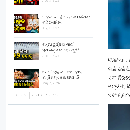
Aug 3, 2026
ଆହତ ଯୋଗୁଁ ଏବେ କାମ କରିବେ
ନାହିଁ ରଶ୍ମିକା
Aug 2, 2026
ବନ୍ୟା ଦୁର୍ଦ୍ଦଶା ପାଇଁ
ସ୍ଥାନାନ୍ତରଣ ପ୍ରସ୍ତୁତି…
Aug 1, 2026
ବିସିସିଆଇ 
ଜାରି କରିଛି
ଯୋଗୀଙ୍କୁ କାଳ ହୋଇଥିଲା
ଏବଂ ନିରପେ
ମନ୍ଦିରକୁ ନେଇ ରାଜନୀତି
May 6, 2026
ଷ୍ଟ୍ରିମିଂ
ଏବଂ ଗ୍ରହ
PREV
NEXT
1 of 166