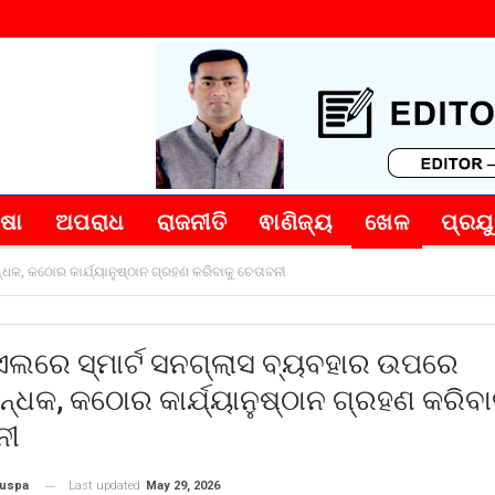
୍ଷା
ଅପରାଧ
ରାଜନୀତି
ଵାଣିଜ୍ୟ
ଖେଳ
ପ୍ରଯୁ
ଧକ, କଠୋର କାର୍ଯ୍ୟାନୁଷ୍ଠାନ ଗ୍ରହଣ କରିବାକୁ ଚେତାବନୀ
ଲରେ ସ୍ମାର୍ଟ ସନଗ୍ଲାସ ବ୍ୟବହାର ଉପରେ
ନ୍ଧକ, କଠୋର କାର୍ଯ୍ୟାନୁଷ୍ଠାନ ଗ୍ରହଣ କରିବା
ନୀ
Last updated
May 29, 2026
puspa