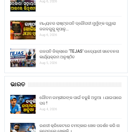
Aug 6, 2026
ମାନ୍ୟବର ରାଷ୍ଟ୍ରପତି ଦ୍ରୌପଦୀ ମୁର୍ମୁଙ୍କ ଦ୍ୱାରା
ଜଗଦଗୁରୁ କୃପାଳୁ…
Aug 6, 2026
ଗଜପତି ଜିଲ୍ଲାରେ ‘TEJAS’ ଉଦ୍ୟୋଗୀ ସଚେତନତା
କାର୍ଯ୍ୟକ୍ରମ ଅନୁଷ୍ଠିତ
Aug 5, 2026
ଭାରତ
ଗୌତମ ଗମ୍ଭୀରଙ୍କ ପାଇଁ ବଢୁଛି ଅଡୁଆ । ଯାଇପାରେ
ପଦ !
Aug 4, 2026
ରଣଜୀ କ୍ରିକେଟରେ ଚମତ୍କାର ଖେଳ ପଦର୍ଶନ କରି ନା
କମେଇଲେ ଖେଳାଳି ।