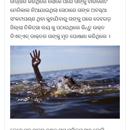
ଉଦ୍ଧାର କରିଥିଲେ ଲୋକେ ପରେ ତାଙ୍କୁ ବାରକୋଟ
ମେଡିକାଲ ନିଆଯାଇଥିଲା ସେଠାରେ ତାଙ୍କ ଅବସ୍ଥା
ସଂକଟାପଣ୍ଣ ଥିବା କୁହାଯିବାରୁ ତାଙ୍କୁ ପରେ ଦେବଗଡ଼
ଜିଲ୍ଲା ଚିକିତ୍ସା ଲୟ କୁ ପଠାଇଥିଲେ କିନ୍ତୁ ଉକ୍ତ
ଡିଏଚ୍‌ଏଚ୍ ଡାକ୍ତର ତାଙ୍କୁ ମୃତ ଘୋଷଣା କରିଥିଲେ ।