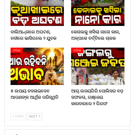
ବାଲିଆନ୍ତାରେ ଅଘଟଣ,
କେନାଲକୁ ଖସିଲା ନାନୋ କାର,
ନଦୀରେ ଭାସିଗଲେ ୨ ଯୁବକ
ଅଳ୍ପକେ ବର୍ତ୍ତିଲେ ଚାଳକ
ଓଡିଶା
ଓଡିଶା
୫ ଉପାୟ ବଦଳାଇଦେବ
ଆର୍.ଉଦୟଗିରି ପୋଲିସର ବଡ଼
ଆପଣଙ୍କ ଆର୍ଥିକ ପରିସ୍ଥିତି
ସଫଳତା, ଗଞ୍ଜେଇ
କାରବାରରେ ୨ ଗିରଫ
PREV
NEXT