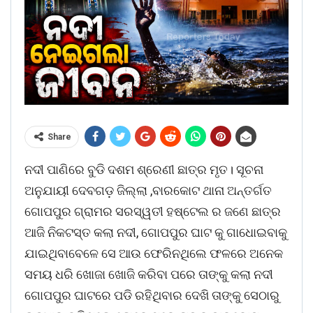
Share
ନଦୀ ପାଣିରେ ବୁଡି ଦଶମ ଶ୍ରେଣୀ ଛାତ୍ର ମୃତ। ସୂଚନା
ଅନୁଯାୟୀ ଦେବଗଡ଼ ଜିଲ୍ଲା ,ବାରକୋଟ ଥାନା ଅନ୍ତର୍ଗତ
ଗୋପପୁର ଗ୍ରାମର ସରସ୍ୱତୀ ହଷ୍ଟେଲ ର ଜଣେ ଛାତ୍ର
ଆଜି ନିକଟସ୍ତ କଲା ନଦୀ, ଗୋପପୁର ଘାଟ କୁ ଗାଧୋଇବାକୁ
ଯାଇଥିବାବେଳେ ସେ ଆଉ ଫେରିନଥିଲେ ଫଳରେ ଅନେକ
ସମୟ ଧରି ଖୋଜା ଖୋଜି କରିବା ପରେ ତାଙ୍କୁ କଲା ନଦୀ
ଗୋପପୁର ଘାଟରେ ପଡି ରହିଥିବାର ଦେଖି ତାଙ୍କୁ ସେଠାରୁ