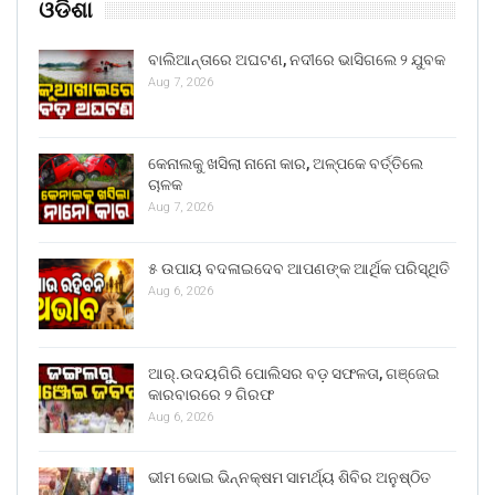
ଓଡିଶା
ବାଲିଆନ୍ତାରେ ଅଘଟଣ, ନଦୀରେ ଭାସିଗଲେ ୨ ଯୁବକ
Aug 7, 2026
କେନାଲକୁ ଖସିଲା ନାନୋ କାର, ଅଳ୍ପକେ ବର୍ତ୍ତିଲେ
ଚାଳକ
Aug 7, 2026
୫ ଉପାୟ ବଦଳାଇଦେବ ଆପଣଙ୍କ ଆର୍ଥିକ ପରିସ୍ଥିତି
Aug 6, 2026
ଆର୍.ଉଦୟଗିରି ପୋଲିସର ବଡ଼ ସଫଳତା, ଗଞ୍ଜେଇ
କାରବାରରେ ୨ ଗିରଫ
Aug 6, 2026
ଭୀମ ଭୋଇ ଭିନ୍ନକ୍ଷମ ସାମର୍ଥ୍ୟ ଶିବିର ଅନୁଷ୍ଠିତ