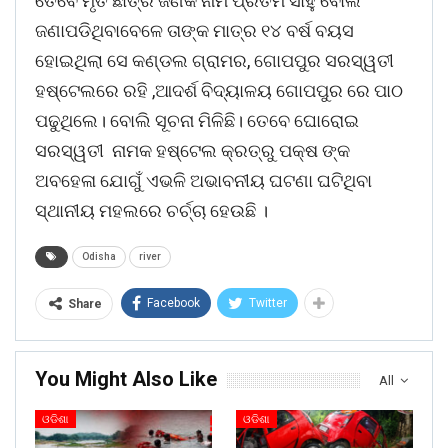
ତେବେ ମୃତ ଛାତ୍ର ଜଣକ ନାମ ପ୍ରିତମ ସାହୁ ବୋଲି
ଜଣାପଡିଥିବାବେଳେ ତାଙ୍କ ମାତ୍ର ୧୪ ବର୍ଷ ବୟସ
ହୋଇଥିଲା ସେ କଣ୍ଡଲ ଗ୍ରାମର, ଗୋପପୁର ସରସ୍ୱତୀ
ହଷ୍ଟେଲରେ ରହି ,ଆଦର୍ଶ ବିଦ୍ୟାଳୟ ଗୋପପୁର ରେ ପାଠ
ପଢୁଥିଲେ। ବୋଲି ସୂଚନା ମିଳିଛି। ତେବେ ଘୋରୋଇ
ସରସ୍ୱତୀ ନାମକ ହଷ୍ଟେଲ କ୍ରତ୍ରୁ ପକ୍ଷ ଙ୍କ
ଅବହେଳା ଯୋଗୁଁ ଏଭଳି ଅଭାବନୀୟ ଘଟଣା ଘଟିଥିବା
ସ୍ଥାନୀୟ ମହଲରେ ଚର୍ଚ୍ଚା ହେଉଛି ।
Odisha
river
Facebook
Twitter
Share
You Might Also Like
All
ଓଡିଶା
ଓଡିଶା