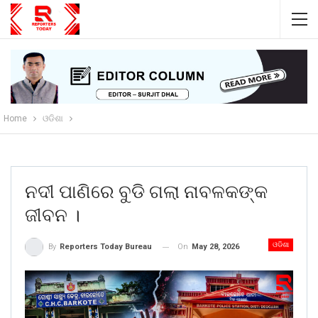
Home
ଓଡିଶା
ନଦୀ ପାଣିରେ ବୁଡି ଗଲା ନାବଳକଙ୍କ
ଜୀବନ ।
ଓଡିଶା
On
May 28, 2026
By
Reporters Today Bureau