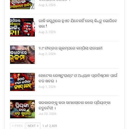
Aug 3, 2026
ଗାଳି କରୁଥିଲେ ହୁଏତ ଯିବେନାହିଁ ଜେଲ୍ କିନ୍ତୁ ଭୋଗିବେ
ସଜା !
Aug 3, 2026
୨.୯ ତୀବ୍ରତା ଭୂକମ୍ପରେ କମ୍ପିଲା ରାଜଧାନୀ
Aug 2, 2026
ହୋଟେଲ ରେଷ୍ଟୁରାଣ୍ଟ ଓ ଅନ୍ୟାନ ପ୍ରତିଷ୍ଠାନ ପାଇଁ
ବଡ ଖବର ।
Aug 1, 2026
ସରକାରଙ୍କୁ କଡା ସମାଲୋଚନା କଲେ ପ୍ରିୟଙ୍କା
ଚତୁର୍ବେଦୀ ।
Jul 20, 2026
PREV
NEXT
1 of 2,409