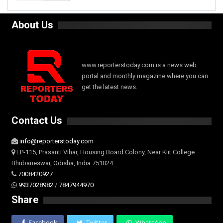
About Us
www.reporterstoday.com is a news web
portal and monthly magazine where you can
get the latest news.
Contact Us
info@reporterstoday.com
LP-115, Prasanti Vihar, Housing Board Colony, Near Kiit College
Bhubaneswar, Odisha, India 751024
7008420927
9937028982
/
7847944970
Share
Facebook
Twitter
WhatsApp