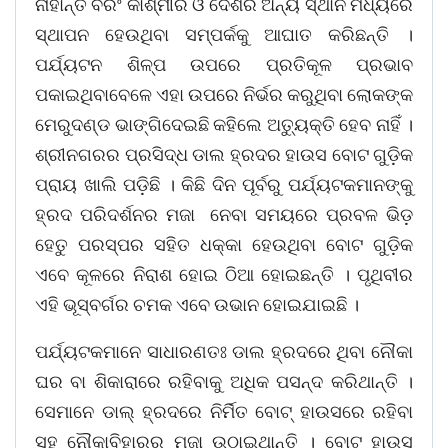
ନାହାନ୍ତି ବରଂ କାଶ୍ମୀର ଓ ଦେଶର ଅନ୍ୟ ସ୍ଥାନ ମଧ୍ୟରେ
ସ୍ଥାପନ ହେଉଥିବା ସମ୍ପର୍କକୁ ଆଘାତ କରିଛନ୍ତି ।
ପର୍ଯ୍ୟଟନ ଶିଳ୍ପ ଉପରେ ପ୍ରତିକୂଳ ପ୍ରଭାବ
ପକାଇଥିବାବେଳେ ଏହା ଉପରେ ନିର୍ଭର କରୁଥିବା ଲୋକଙ୍କ
ମେରୁଦଣ୍ଡ ଭାଙ୍ଗିଦେଇଛି କହିଲେ ଅତ୍ୟୁକ୍ତି ହେବ ନାହିଁ ।
ଶ୍ରୀନଗରର ପ୍ରସିଦ୍ଧ ଡାଲ ହ୍ରଦର ହାଉସ ବୋଟ ଗୁଡ଼ିକ
ପ୍ରାୟ ଖାଲି ପଡ଼ିଛି । କିଛି ଦିନ ପୂର୍ବରୁ ପର୍ଯ୍ୟଟକମାନଙ୍କୁ
ହ୍ରଦ ପରିଦର୍ଶନର ମଜା ନେବା ସମୟରେ ପ୍ରବଳ ଭିଡ଼
ହେତୁ ପରସ୍ପର ସହିତ ଧକ୍କା ହେଉଥିବା ବୋଟ ଗୁଡ଼ିକ
ଏବେ କୂଳରେ ନିରାଶ ହୋଇ ଠିଆ ହୋଇଛନ୍ତି । ପୃଥିବୀର
ଏହି ଭୂସ୍ବର୍ଗର ଚମକ ଏବେ ଉଭାନ ହୋଇଯାଇଛି ।
ପର୍ଯ୍ୟଟକମାନେ ସାଧାରଣତଃ ଡାଲ ହ୍ରଦରେ ଥିବା ନୌକା
ଘର ବା ଶିକାରାରେ ରହିବାକୁ ଅଧିକ ପସନ୍ଦ କରିଥାନ୍ତି ।
ସେମାନେ ଡାଲ୍‌ ହ୍ରଦରେ ନିର୍ମିତ ବୋଟ୍‌ ହାଉସରେ ରହିବା
ସହ ନୌକାବିହାରର ମଜା ଉଠାଇଥାନ୍ତି । ବୋଟ୍‌ ହାଉସ