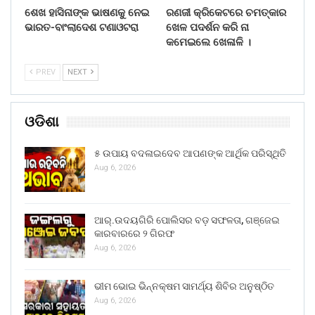
ଶେଖ ହାସିନାଙ୍କ ଭାଷଣକୁ ନେଇ
ରଣଜୀ କ୍ରିକେଟରେ ଚମତ୍କାର
ଭାରତ-ବାଂଲାଦେଶ ଟଣାଓଟରା
ଖେଳ ପଦର୍ଶନ କରି ନା
କମେଇଲେ ଖେଳାଳି ।
PREV
NEXT
ଓଡିଶା
୫ ଉପାୟ ବଦଳାଇଦେବ ଆପଣଙ୍କ ଆର୍ଥିକ ପରିସ୍ଥିତି
Aug 6, 2026
ଆର୍.ଉଦୟଗିରି ପୋଲିସର ବଡ଼ ସଫଳତା, ଗଞ୍ଜେଇ
କାରବାରରେ ୨ ଗିରଫ
Aug 6, 2026
ଭୀମ ଭୋଇ ଭିନ୍ନକ୍ଷମ ସାମର୍ଥ୍ୟ ଶିବିର ଅନୁଷ୍ଠିତ
Aug 6, 2026