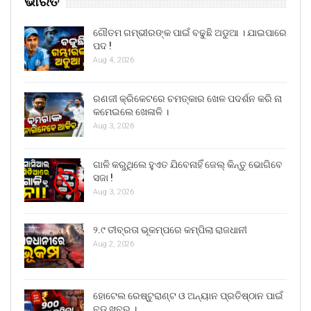
ଭାରତ
ଗୌତମ ଗମ୍ଭୀରଙ୍କ ପାଇଁ ବଢୁଛି ଅଡୁଆ । ଯାଇପାରେ
ପଦ !
Aug 4, 2026
ରଣଜୀ କ୍ରିକେଟରେ ଚମତ୍କାର ଖେଳ ପଦର୍ଶନ କରି ନା
କମେଇଲେ ଖେଳାଳି ।
Aug 3, 2026
ଗାଳି କରୁଥିଲେ ହୁଏତ ଯିବେନାହିଁ ଜେଲ୍ କିନ୍ତୁ ଭୋଗିବେ
ସଜା !
Aug 3, 2026
୨.୯ ତୀବ୍ରତା ଭୂକମ୍ପରେ କମ୍ପିଲା ରାଜଧାନୀ
Aug 2, 2026
ହୋଟେଲ ରେଷ୍ଟୁରାଣ୍ଟ ଓ ଅନ୍ୟାନ ପ୍ରତିଷ୍ଠାନ ପାଇଁ
ବଡ ଖବର ।