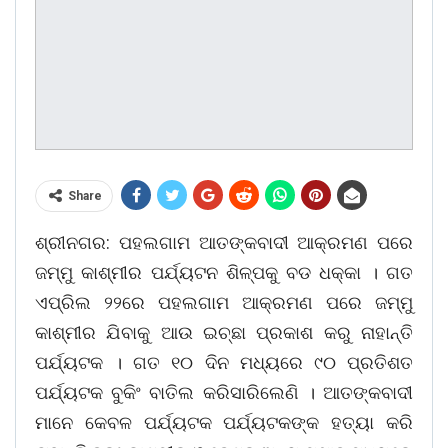
Share
ଶ୍ରୀନଗର: ପହଲଗାମ ଆତଙ୍କବାଦୀ ଆକ୍ରମଣ ପରେ
ଜମ୍ମୁ କାଶ୍ମୀର ପର୍ଯ୍ୟଟନ ଶିଳ୍ପକୁ ବଡ ଧକ୍‌କା । ଗତ
ଏପ୍ରିଲ ୨୨ରେ ପହଲଗାମ ଆକ୍ରମଣ ପରେ ଜମ୍ମୁ
କାଶ୍ମୀର ଯିବାକୁ ଆଉ ଇଚ୍ଛା ପ୍ରକାଶ କରୁ ନାହାନ୍ତି
ପର୍ଯ୍ୟଟକ । ଗତ ୧୦ ଦିନ ମଧ୍ୟରେ ୯୦ ପ୍ରତିଶତ
ପର୍ଯ୍ୟଟକ ବୁକିଂ ବାତିଲ କରିସାରିଲେଣି । ଆତଙ୍କବାଦୀ
ମାନେ କେବଳ ପର୍ଯ୍ୟଟକ ପର୍ଯ୍ୟଟକଙ୍କ ହତ୍ୟା କରି