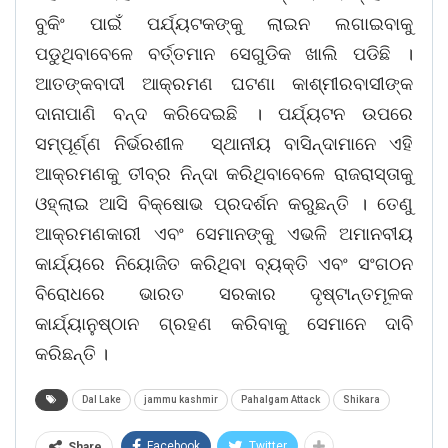
ବୁକିଂ ପାଇଁ ପର୍ଯ୍ୟଟକଙ୍କୁ ଲାଇନ ଲଗାଇବାକୁ
ପଡୁଥିବାବେଳେ ବର୍ତ୍ତମାନ ସେଗୁଡିକ ଖାଲି ପଡିଛି ।
ଆତଙ୍କବାଦୀ ଆକ୍ରମଣ ଘଟଣା କାଶ୍ମୀରବାସୀଙ୍କ
ଦାନାପାଣି ବନ୍ଦ କରିଦେଇଛି । ପର୍ଯ୍ୟଟନ ଉପରେ
ସମ୍ପୂର୍ଣ୍ଣ ନିର୍ଭରଶୀଳ ସ୍ଥାନୀୟ ବାସିନ୍ଦାମାନେ ଏହି
ଆକ୍ରମଣକୁ ତୀବ୍ର ନିନ୍ଦା କରିଥିବାବେଳେ ରାଜରାସ୍ତାକୁ
ଓହ୍ଲାଇ ଆସି ବିକ୍ଷୋଭ ପ୍ରଦର୍ଶନ କରୁଛନ୍ତି । ତେଣୁ
ଆକ୍ରମଣକାରୀ ଏବଂ ସେମାନଙ୍କୁ ଏଭଳି ଅମାନବୀୟ
କାର୍ଯ୍ୟରେ ନିୟୋଜିତ କରିଥିବା ବ୍ୟକ୍ତି ଏବଂ ସଂଗଠନ
ବିରୋଧରେ ଭାରତ ସରକାର ଦୃଷ୍ଟାନ୍ତମୂଳକ
କାର୍ଯ୍ୟାନୁଷ୍ଠାନ ଗ୍ରହଣ କରିବାକୁ ସେମାନେ ଦାବି
କରିଛନ୍ତି ।
Dal Lake
jammu kashmir
Pahalgam Attack
Shikara
Facebook
Twitter
Share