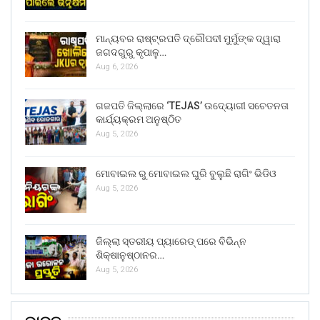
ମାନ୍ୟବର ରାଷ୍ଟ୍ରପତି ଦ୍ରୌପଦୀ ମୁର୍ମୁଙ୍କ ଦ୍ୱାରା
ଜଗଦଗୁରୁ କୃପାଳୁ…
Aug 6, 2026
ଗଜପତି ଜିଲ୍ଲାରେ ‘TEJAS’ ଉଦ୍ୟୋଗୀ ସଚେତନତା
କାର୍ଯ୍ୟକ୍ରମ ଅନୁଷ୍ଠିତ
Aug 5, 2026
ମୋବାଇଲ ରୁ ମୋବାଇଲ ଘୁରି ବୁଲୁଛି ରାଗିଂ ଭିଡିଓ
Aug 5, 2026
ଜିଲ୍ଲା ସ୍ତରୀୟ ପ୍ୟାରେଡ୍ ପରେ ବିଭିନ୍ନ
ଶିକ୍ଷାନୁଷ୍ଠାନର…
Aug 5, 2026