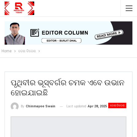
Home
ଦେଶ ବିଦେଶ
ପୃଥିବୀର ଭୂସ୍ବର୍ଗର ଚମକ ଏବେ ଉଭାନ
ହୋଇଯାଇଛି
ଦେଶ ବିଦେଶ
Last updated
Apr 28, 2025
By
Chinmayee Swain