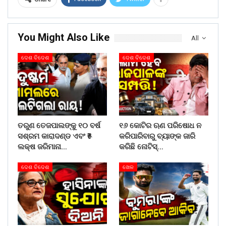
You Might Also Like
All
ଦେଶ ବିଦେଶ
ଦେଶ ବିଦେଶ
ତରୁଣ ତେଜପାଲଙ୍କୁ ୧୦ ବର୍ଷ
୧୬ କୋଟିର ଋଣ ପରିଷୋଧ ନ
ସଶ୍ରମ କାରାଦଣ୍ଡ ଏବଂ ₹୫
କରିପାରିବାରୁ ବ୍ୟାଙ୍କ ଜାରି
ଲକ୍ଷ ଜରିମାନା…
କରିଛି ନୋଟିସ୍…
ଦେଶ ବିଦେଶ
ଖେଳ